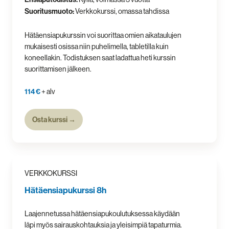
Suoritusmuoto:
Verkkokurssi, omassa tahdissa
Hätäensiapukurssin voi suorittaa omien aikataulujen
mukaisesti osissa niin puhelimella, tabletilla kuin
koneellakin. Todistuksen saat ladattua heti kurssin
suorittamisen jälkeen.
114 €
+ alv
Osta kurssi →
VERKKOKURSSI
Hätäensiapukurssi 8h
Laajennetussa hätäensiapukoulutuksessa käydään
läpi myös sairauskohtauksia ja yleisimpiä tapaturmia.