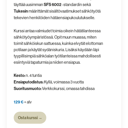
täyttää uusimman
SFS 6002
-standardin sekä
Tukesin
määrittämät sisältövaatimukset sähkötyötä
tekevien henkilöiden hätäensiapukoulutukselle.
Kurssi antaa valmiudet toimia oikein hätätilanteessa
sähkötyöympäristössä. Opit muun muassa, miten
toimit sähköiskun sattuessa, kuinka elvytät elottoman
potilaan ja käytät sydäniskuria. Lisäksi käydään läpi
tyypillisimpiä sähköalan työtilanteissa mahdollisesti
esiintyviä tapaturmia ja niiden ensiapua.
Kesto:
n. 4 tuntia
Ensiaputodistus:
Kyllä, voimassa 3 vuotta
Suoritusmuoto:
Verkkokurssi, omassa tahdissa
129 €
+ alv
Osta kurssi →