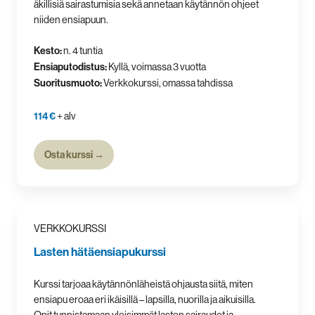
äkillisiä sairastumisia sekä annetaan käytännön ohjeet
niiden ensiapuun.
Kesto:
n. 4 tuntia
Ensiaputodistus:
Kyllä, voimassa 3 vuotta
Suoritusmuoto:
Verkkokurssi, omassa tahdissa
114 €
+ alv
Osta kurssi →
VERKKOKURSSI
Lasten hätäensiapukurssi
Kurssi tarjoaa käytännönläheistä ohjausta siitä, miten
ensiapu eroaa eri ikäisillä – lapsilla, nuorilla ja aikuisilla.
Opit tunnistamaan yleisimmät lasten sairaudet ja