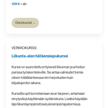
129 €
+ alv
Osta kurssi →
VERKKOKURSSI
Liikunta-alan hätäensiapukurssi
Kurssi on suunniteltu erityisesti liikunnan ja urheilun
parissa työskenteleville. Se antaa valmiudet toimia
oikein hätätilanteessa niin harjoitusten kuin
kilpailujenkin aikana.
Kurssilla opit tunnistamaan avun tarpeen, antamaan
elvytystä ja käyttämään sydäniskuria. Lisäksi käydään
läpi liikuntaympäristössä yleisimpiä tapaturmia ja