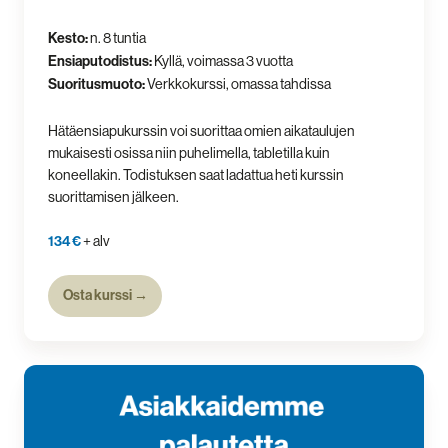
Kesto:
n. 8 tuntia
Ensiaputodistus:
Kyllä, voimassa 3 vuotta
Suoritusmuoto:
Verkkokurssi, omassa tahdissa
Hätäensiapukurssin voi suorittaa omien aikataulujen
mukaisesti osissa niin puhelimella, tabletilla kuin
koneellakin. Todistuksen saat ladattua heti kurssin
suorittamisen jälkeen.
134 €
+ alv
Osta kurssi →