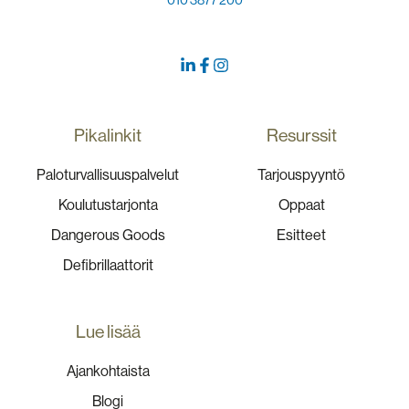
Pikalinkit
Resurssit
Paloturvallisuuspalvelut
Tarjouspyyntö
Koulutustarjonta
Oppaat
Dangerous Goods
Esitteet
Defibrillaattorit
Lue lisää
Ajankohtaista
Blogi