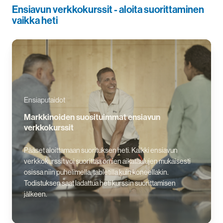
Ensiavun verkkokurssit - aloita suorittaminen
vaikka heti
Ensiaputaidot
Markkinoiden suosituimmat ensiavun
verkkokurssit
Pääset aloittamaan suorituksen heti. Kaikki ensiavun
verkkokurssit voi suorittaa omien aikataulujen mukaisesti
osissa niin puhelimella, tabletilla kuin koneellakin.
Todistuksen saat ladattua heti kurssin suorittamisen
jälkeen.