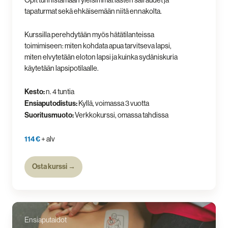
tapaturmat sekä ehkäisemään niitä ennakolta.
Kurssilla perehdytään myös hätätilanteissa
toimimiseen: miten kohdata apua tarvitseva lapsi,
miten elvytetään eloton lapsi ja kuinka sydäniskuria
käytetään lapsipotilaalle.
Kesto:
n. 4 tuntia
Ensiaputodistus:
Kyllä, voimassa 3 vuotta
Suoritusmuoto:
Verkkokurssi, omassa tahdissa
114 €
+ alv
Osta kurssi →
Ensiaputaidot