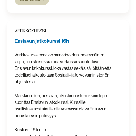
VERKKOKURSSI
Ensiavun jatkokurssi 16h
Verkkokurssimme on markkinoiden ensimmäinen,
laajin ja toistaiseksi ainoa verkossa suoritettava
Ensiavun jatkokurssi, joka vastaa sekä sisällöltään että
todelliselta kestoltaan Sosiaali- ja terveysministeriön
ohjeistusta.
Markkinoiden joustavin ja kustannustehokkain tapa
suorittaa Ensiavun jatkokurssi. Kurssille
osallistuaksesi sinulla olla voimassa oleva Ensiavun
peruskurssin pätevyys.
Kesto:
n. 16 tuntia