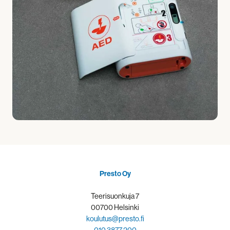
Presto Oy
Teerisuonkuja 7
00700 Helsinki
koulutus@presto.fi
010 3877 200