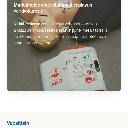
Markkinoiden suosituimmat ensiavun
verkkokurssit
Kaikki ensiavun verkkokurssit voi suorittaa omien
aikataulujen mukaisesti osissa niin puhelimella, tabletilla
kuin koneellakin. Todistuksen saat ladattua heti kurssin
suorittamisen jälkeen.
Vuosittain