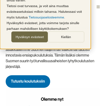
sinua varten.
Tietosi ovat turvassa, ja voit aina muuttaa
evästeasetuksiasi milloin tahansa. Halutessasi voit
myös tutustua
Tietosuojaselosteemme
.
Hyväksytkö evästeet, jotta voimme tarjota sinulle
Suomen laajin valikoima aidosti innostavia
parhaan mahdollisen käyttökokemuksen?
ensiapukoulutuksia
Hyväksyn evästeet
Kiellän
Uskalla Auttaa on nyt osa Presto Groupia. Tarjoamme
asiakkaillemme Suomen laajimman valikoiman aidosti
innostavia ensiapukoulutuksia. Tämän lisäksi olemme
Suomen suurin työturvallisuusaiheisten lyhytkoulutusten
järjestäjä.
Tutustu koulutuksiin