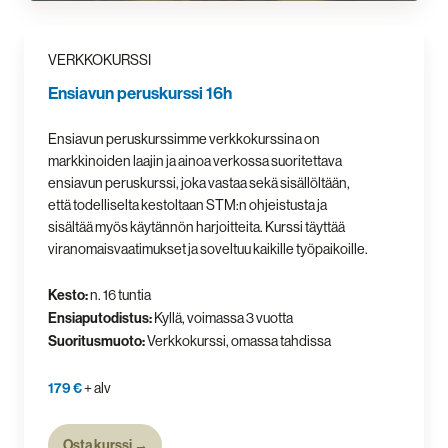
VERKKOKURSSI
Ensiavun peruskurssi 16h
Ensiavun peruskurssimme verkkokurssina on
markkinoiden laajin ja ainoa verkossa suoritettava
ensiavun peruskurssi, joka vastaa sekä sisällöltään,
että todelliselta kestoltaan STM:n ohjeistusta ja
sisältää myös käytännön harjoitteita. Kurssi täyttää
viranomaisvaatimukset ja soveltuu kaikille työpaikoille.
Kesto:
n. 16 tuntia
Ensiaputodistus:
Kyllä, voimassa 3 vuotta
Suoritusmuoto:
Verkkokurssi, omassa tahdissa
179 €
+ alv
Osta kurssi →