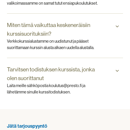
valikoimassamme on samat tutut ensiapukoulutukset.
Miten tämä vaikuttaa keskeneräisiin
kurssisuorituksiin?
Verkkokurssialustamme on uudistunut ja pääset
suorittamaan kurssin alusta alkaen uudella alustalla.
Tarvitsen todistuksen kurssista, jonka
olen suorittanut
Laita meille sähköpostia koulutus@presto.fi ja
lähetämme sinulle kurssitodistuksen.
Jätä tarjouspyyntö