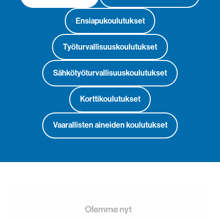
Ensiapukoulutukset
Työturvallisuuskoulutukset
Sähkötyöturvallisuuskoulutukset
Korttikoulutukset
Vaarallisten aineiden koulutukset