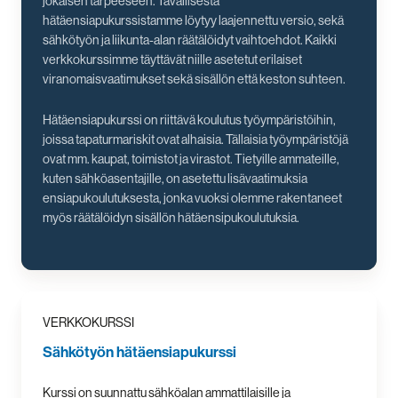
jokaisen tarpeeseen. Tavallisesta
hätäensiapukurssistamme löytyy laajennettu versio, sekä
sähkötyön ja liikunta-alan räätälöidyt vaihtoehdot. Kaikki
verkkokurssimme täyttävät niille asetetut erilaiset
viranomaisvaatimukset sekä sisällön että keston suhteen.
Hätäensiapukurssi on riittävä koulutus työympäristöihin,
joissa tapaturmariskit ovat alhaisia. Tällaisia työympäristöjä
ovat mm. kaupat, toimistot ja virastot. Tietyille ammateille,
kuten sähköasentajille, on asetettu lisävaatimuksia
ensiapukoulutuksesta, jonka vuoksi olemme rakentaneet
myös räätälöidyn sisällön hätäensipukoulutuksia.
VERKKOKURSSI
Sähkötyön hätäensiapukurssi
Kurssi on suunnattu sähköalan ammattilaisille ja