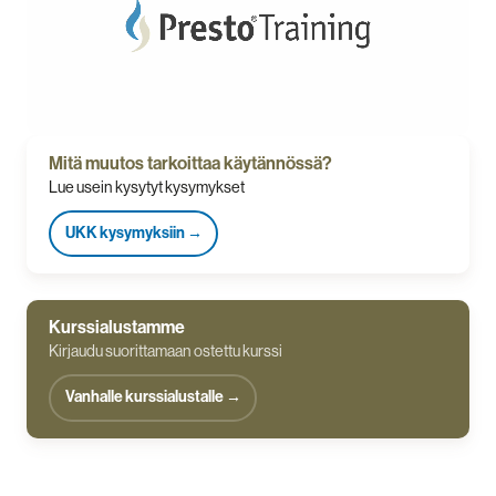
Mitä muutos tarkoittaa käytännössä?
Lue usein kysytyt kysymykset
UKK kysymyksiin →
Kurssialustamme
Kirjaudu suorittamaan ostettu kurssi
Vanhalle kurssialustalle →