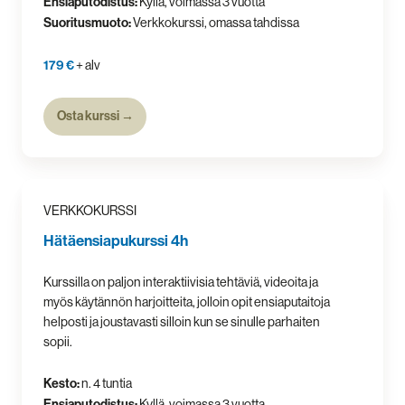
Ensiaputodistus:
Kyllä, voimassa 3 vuotta
Suoritusmuoto:
Verkkokurssi, omassa tahdissa
179 €
+ alv
Osta kurssi →
VERKKOKURSSI
Hätäensiapukurssi 4h
Kurssilla on paljon interaktiivisia tehtäviä, videoita ja
myös käytännön harjoitteita, jolloin opit ensiaputaitoja
helposti ja joustavasti silloin kun se sinulle parhaiten
sopii.
Kesto:
n. 4 tuntia
Ensiaputodistus:
Kyllä, voimassa 3 vuotta