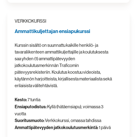
VERKKOKURSSI
Ammattikuljettajan ensiapukurssi
Kurssin sisältö on suunnattu kaikille henkilö- ja
tavaraliikenteen ammattikuljettajille ja koulutuksesta
saa yhden (1) ammattipätevyyden
jatkokoulutusmerkinnän Traficomin
pätevyysrekisteriin. Koulutus koostuu videoista,
käytännön harjoitteista, kirjallisesta materiaalista sekä
erilaisista välitehtävistä.
Kesto:
7 tuntia
Ensiaputodistus:
Kyllä (hätäensiapu), voimassa 3
vuotta
Suoritusmuoto:
Verkkokurssi, omassa tahdissa
Ammattipätevyyden jatkokoulutusmerkintä:
1 päivä