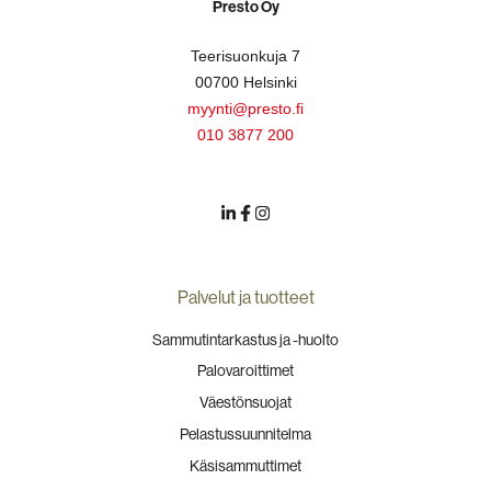
Presto Oy
Teerisuonkuja 7
00700 Helsinki
myynti@presto.fi
010 3877 200
Palvelut ja tuotteet
Sammutintarkastus ja -huolto
Palovaroittimet
Väestönsuojat
Pelastussuunnitelma
Käsisammuttimet