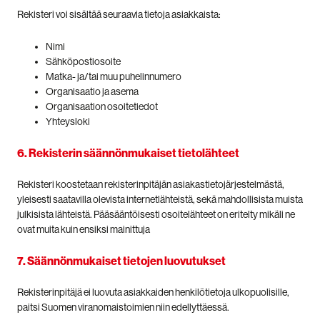
Rekisteri voi sisältää seuraavia tietoja asiakkaista:
Nimi
Sähköpostiosoite
Matka- ja/tai muu puhelinnumero
Organisaatio ja asema
Organisaation osoitetiedot
Yhteysloki
6. Rekisterin säännönmukaiset tietolähteet
Rekisteri koostetaan rekisterinpitäjän asiakastietojärjestelmästä,
yleisesti saatavilla olevista internetlähteistä, sekä mahdollisista muista
julkisista lähteistä. Pääsääntöisesti osoitelähteet on eritelty mikäli ne
ovat muita kuin ensiksi mainittuja
7. Säännönmukaiset tietojen luovutukset
Rekisterinpitäjä ei luovuta asiakkaiden henkilötietoja ulkopuolisille,
paitsi Suomen viranomaistoimien niin edellyttäessä.