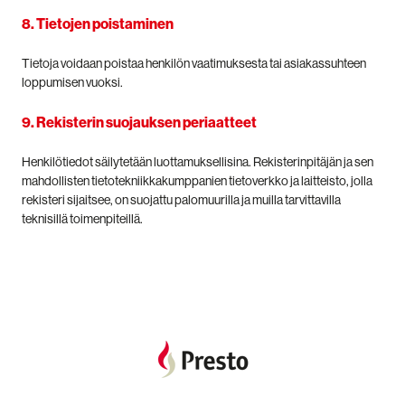
8. Tietojen poistaminen
Tietoja voidaan poistaa henkilön vaatimuksesta tai asiakassuhteen
loppumisen vuoksi.
9. Rekisterin suojauksen periaatteet
Henkilötiedot säilytetään luottamuksellisina. Rekisterinpitäjän ja sen
mahdollisten tietotekniikkakumppanien tietoverkko ja laitteisto, jolla
rekisteri sijaitsee, on suojattu palomuurilla ja muilla tarvittavilla
teknisillä toimenpiteillä.