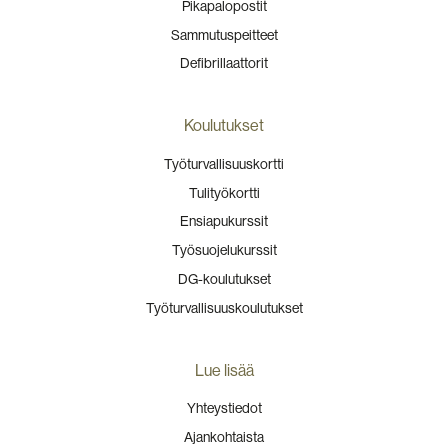
Pikapalopostit
Sammutuspeitteet
Defibrillaattorit
Koulutukset
Työturvallisuuskortti
Tulityökortti
Ensiapukurssit
Työsuojelukurssit
DG-koulutukset
Työturvallisuuskoulutukset
Lue lisää
Yhteystiedot
Ajankohtaista