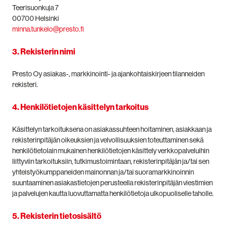
Teerisuonkuja 7
00700 Helsinki
minna.tunkelo@presto.fi
3. Rekisterin nimi
Presto Oy asiakas-, markkinointi- ja ajankohtaiskirjeen tilanneiden
rekisteri.
4. Henkilötietojen käsittelyn tarkoitus
Käsittelyn tarkoituksena on asiakassuhteen hoitaminen, asiakkaan ja
rekisterinpitäjän oikeuksien ja velvollisuuksien toteuttaminen sekä
henkilötietolain mukainen henkilötietojen käsittely verkkopalveluihin
liittyviin tarkoituksiin, tutkimustoimintaan, rekisterinpitäjän ja/tai sen
yhteistyökumppaneiden mainonnan ja/tai suoramarkkinoinnin
suuntaaminen asiakastietojen perusteella rekisterinpitäjän viestimien
ja palvelujen kautta luovuttamatta henkilötietoja ulkopuoliselle taholle.
5. Rekisterin tietosisältö