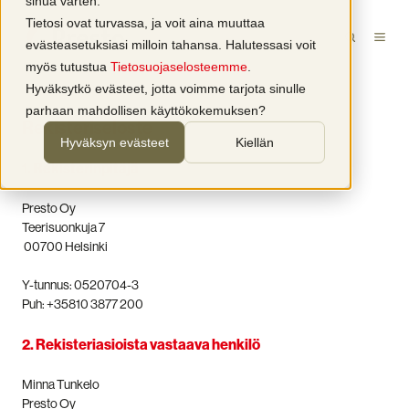
sinua varten.
Tietosi ovat turvassa, ja voit aina muuttaa
evästeasetuksiasi milloin tahansa. Halutessasi voit
myös tutustua
Tietosuojaselosteemme
.
Hyväksytkö evästeet, jotta voimme tarjota sinulle
parhaan mahdollisen käyttökokemuksen?
Rekisteriseloste
Hyväksyn evästeet
Kiellän
1. Rekisterinpitäjä
Presto Oy
Teerisuonkuja 7
00700 Helsinki
Y-tunnus:
0520704-3
Puh: +358
10 3877 200
2. Rekisteriasioista vastaava henkilö
Minna Tunkelo
Presto Oy