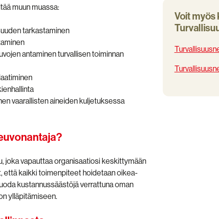
ältää muun muassa:
Voit myös 
Turvallisu
isuuden tarkastaminen
staminen
Turvallisuus
uvojen antaminen turvallisen toiminnan
Turvallisuus
 laatiminen
ienhallinta
en vaarallisten aineiden kuljetuksessa
sneuvonantaja?
su, joka vapauttaa organisaatiosi keskittymään
t, että kaikki toimenpiteet hoidetaan oikea-
oi tuoda kustannussäästöjä verrattuna oman
on ylläpitämiseen.