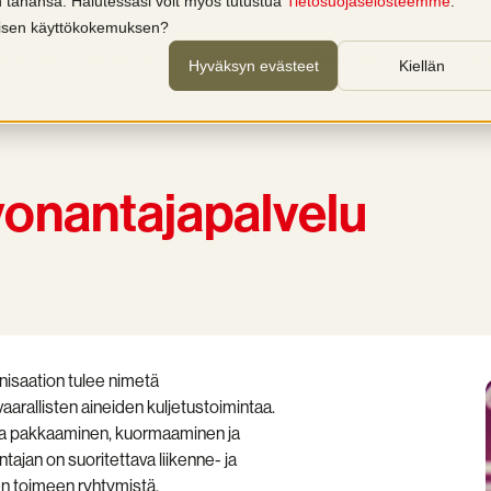
in tahansa. Halutessasi voit myös tutustua
Tietosuojaselosteemme
.
llisen käyttökokemuksen?
Palvelut
Tuotteet
Koulutukset
Toimialat
Tietopankk
Hyväksyn evästeet
Kiellän
vonantajapalvelu
isaation tulee nimetä
arallisten aineiden kuljetustoimintaa.
sa pakkaaminen, kuormaaminen ja
tajan on suoritettava liikenne- ja
en toimeen ryhtymistä.