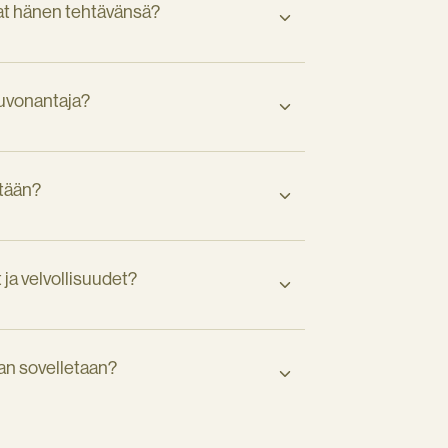
vat hänen tehtävänsä?
euvonantaja?
ytään?
ja velvollisuudet?
an sovelletaan?