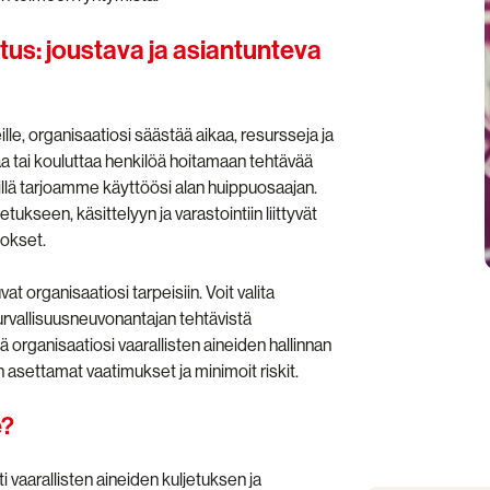
tus: joustava ja asiantunteva
le, organisaatiosi säästää aikaa, resursseja ja
aa tai kouluttaa henkilöä hoitamaan tehtävää
llä tarjoamme käyttöösi alan huippuosaajan.
tukseen, käsittelyyn ja varastointiin liittyvät
okset.
 organisaatiosi tarpeisiin. Voit valita
rvallisuusneuvonantajan tehtävistä
organisaatiosi vaarallisten aineiden hallinnan
in asettamat vaatimukset ja minimoit riskit.
e?
ti vaarallisten aineiden kuljetuksen ja