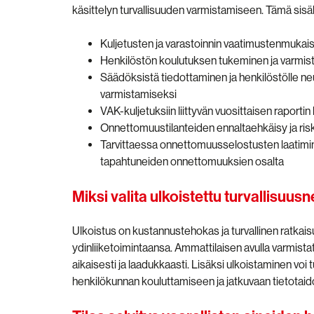
käsittelyn turvallisuuden varmistamiseen. Tämä sis
Kuljetusten ja varastoinnin vaatimustenmuka
Henkilöstön koulutuksen tukeminen ja varmi
Säädöksistä tiedottaminen ja henkilöstölle ne
varmistamiseksi
VAK-kuljetuksiin liittyvän vuosittaisen raportin
Onnettomuustilanteiden ennaltaehkäisy ja risk
Tarvittaessa onnettomuusselostusten laatimin
tapahtuneiden onnettomuuksien osalta
Miksi valita ulkoistettu turvallisuu
Ulkoistus on kustannustehokas ja turvallinen ratkai
ydinliiketoimintaansa. Ammattilaisen avulla varmista
aikaisesti ja laadukkaasti. Lisäksi ulkoistaminen v
henkilökunnan kouluttamiseen ja jatkuvaan tietotaid