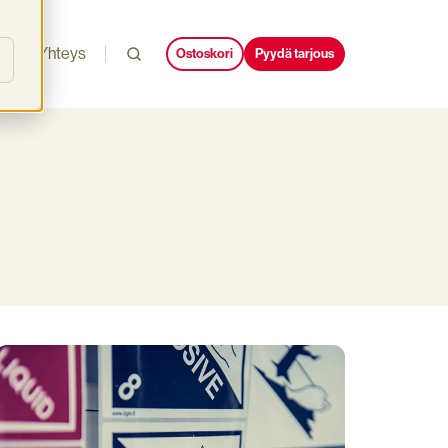
i
Yhteys
Ostoskori
Pyydä tarjous