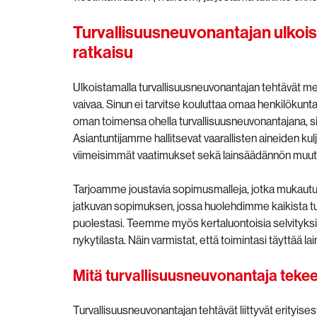
Turvallisuusneuvonantajan ulkois
ratkaisu
Ulkoistamalla turvallisuusneuvonantajan tehtävät meil
vaivaa. Sinun ei tarvitse kouluttaa omaa henkilökunt
oman toimensa ohella turvallisuusneuvonantajana, si
Asiantuntijamme hallitsevat vaarallisten aineiden kulje
viimeisimmät vaatimukset sekä lainsäädännön muut
Tarjoamme joustavia sopimusmalleja, jotka mukautuvat
jatkuvan sopimuksen, jossa huolehdimme kaikista tu
puolestasi. Teemme myös kertaluontoisia selvityksiä 
nykytilasta. Näin varmistat, että toimintasi täyttää la
Mitä turvallisuusneuvonantaja teke
Turvallisuusneuvonantajan tehtävät liittyvät erityises