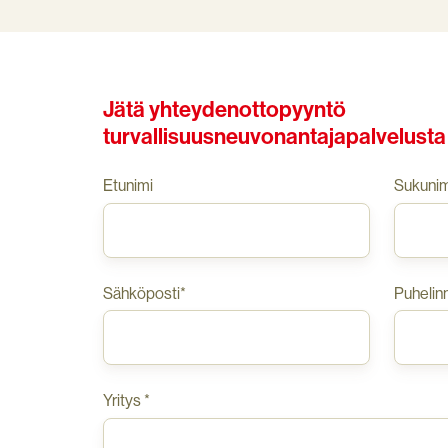
Jätä yhteydenottopyyntö
turvallisuusneuvonantajapalvelusta
Etunimi
Sukunim
Sähköposti
*
Puhelin
Yritys
*