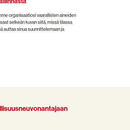
hallinnasta
amme organisaatiosi vaarallisten aineiden
 saat selkeän kuvan siitä, missä tilassa
mä auttaa sinua suunnittelemaan ja
allisuusneuvonantajaan