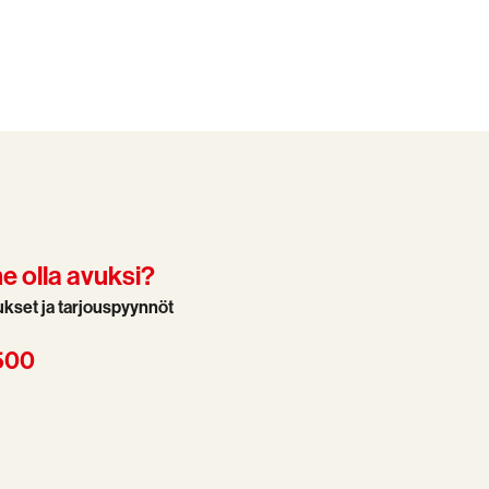
 olla avuksi?
aukset ja tarjouspyynnöt
500