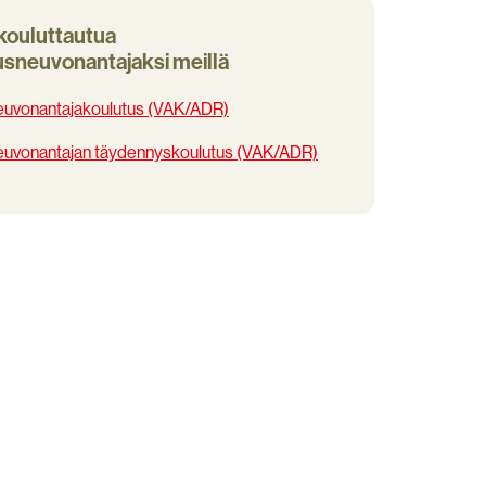
kouluttautua
usneuvonantajaksi meillä
neuvonantajakoulutus (VAK/ADR)
neuvonantajan täydennyskoulutus (VAK/ADR)