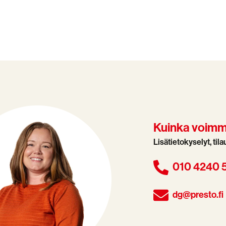
Kuinka voimme
Lisätietokyselyt, til
010 4240 
dg@presto.fi