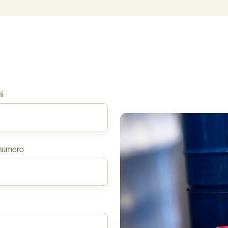
i
numero