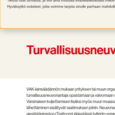
Tietosi ovat turvassa, ja voit aina muuttaa evästeasetuksiasi millo
Hyväksytkö evästeet, jotta voimme tarjota sinulle parhaan mahdo
Turvallisuusneu
VAK-lainsäädännön mukaan yrityksen tai muun organ
turvallisuusneuvonantaja opastamaan ja valvomaan va
Varsinaisen kuljettamisen lisäksi myös muun muas
lähettäminen sisältyvät vaatimuksen piiriin. Neuvonan
viestintäviraston (Traficom) järjestämä tutkinto enn