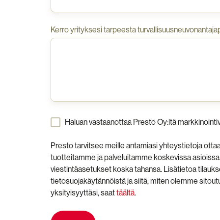
Kerro yrityksesi tarpeesta turvallisuusneuvonantaja
Haluan vastaanottaa Presto Oy:ltä markkinointiv
Presto tarvitsee meille antamiasi yhteystietoja ott
tuotteitamme ja palveluitamme koskevissa asioissa
viestintäasetukset koska tahansa. Lisätietoa tilauk
tietosuojakäytännöistä ja siitä, miten olemme sito
yksityisyyttäsi, saat
täältä
.