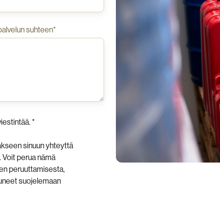
palvelun suhteen
*
iestintää.
*
aakseen sinuun yhteyttä
. Voit perua nämä
sen peruuttamisesta,
utuneet suojelemaan