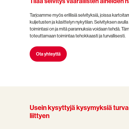
Tilaa selvitys vaarallisten aineiden 
Tarjoamme myös erillisiä selvityksiä, joissa kartoit
kuljetusten ja käsittelyn nykytilan. Selvityksen avulla
toimintasi on ja mitä parannuksia voidaan tehdä. Tä
toteuttamaan toimintaa tehokkaasti ja turvallisesti.
Ota yhteyttä
Usein kysyttyjä kysymyksiä turv
liittyen