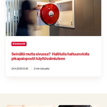
Hallitulla
haltuunotolla
pikapalopostit
käyttövalmiuteen
Kiinteistöt
Seinällä mutta sivussa? Hallitulla haltuunotolla
pikapalopostit käyttövalmiuteen
24.4.2025 8:45
2 min lukuaika