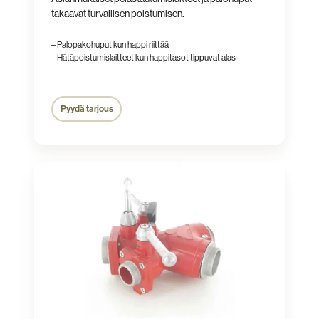
takaavat turvallisen poistumisen.
– Palopakohuput kun happi riittää
– Hätäpoistumislaitteet kun happitasot tippuvat alas
Pyydä tarjous
Vaahtokalusto
ja
vaahtonesteet