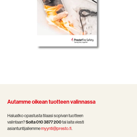
Autamme oikean tuotteen valinnassa
Haluatko opastusta tilaasi sopivan tuotteen
valintaan?
Soita 010 3877 200
tai laita viesti
asiantuntijallemme
myynti@presto.fi
.