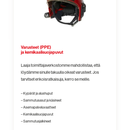
Varusteet (PPE)
ja kemikaalisuojapuvut
Laaja toimittajaverkostomme mahdollistaa, että
löydämme sinulle takuulla oikeat varusteet. Jos
tarvitset erikoisratkaisuja, kerro se meille.
– Kypärät ja alushuput
– Sammutusasut ja käsineet
– Asemapalveluvaatteet
– Kemikaalisuojapuvut
– Sammutusjalkineet