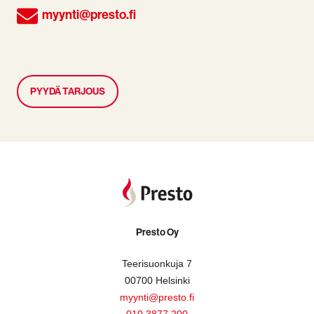
myynti@presto.fi
PYYDÄ TARJOUS
Presto Oy
Teerisuonkuja 7
00700 Helsinki
myynti@presto.fi
010 3877 200