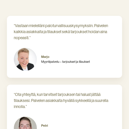
“Vastaan mielelläni paloturvallisuuskysymyksiin. Palvelen
kaikkia asiakkaita ja tilaukset sekä tarjoukset hoidan aina
nopeasti.”
Marjo
Myyntipalvelu – tarjoukset ja tilaukset
“Ota yhteyttä, kun tarvitset tarjouksen tai haluat jättää
tilauksesi. Palvelen asiakkaita hyvällä sykkeellä ja suurella
innolla.”
Petri