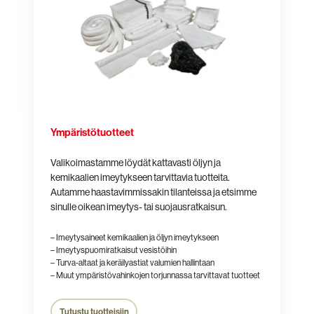
Ympäristötuotteet
Valikoimastamme löydät kattavasti öljyn ja
kemikaalien imeytykseen tarvittavia tuotteita.
Autamme haastavimmissakin tilanteissa ja etsimme
sinulle oikean imeytys- tai suojausratkaisun.
– Imeytysaineet kemikaalien ja öljyn imeytykseen
– Imeytyspuomiratkaisut vesistöihin
– Turva-altaat ja keräilyastiat valumien hallintaan
– Muut ympäristövahinkojen torjunnassa tarvittavat tuotteet
Tutustu tuotteisiin