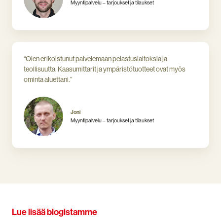
Myyntipalvelu – tarjoukset ja tilaukset
“Olen erikoistunut palvelemaan pelastuslaitoksia ja
teollisuutta. Kaasumittarit ja ympäristötuotteet ovat myös
ominta aluettani.”
Joni
Myyntipalvelu – tarjoukset ja tilaukset
Lue lisää blogistamme