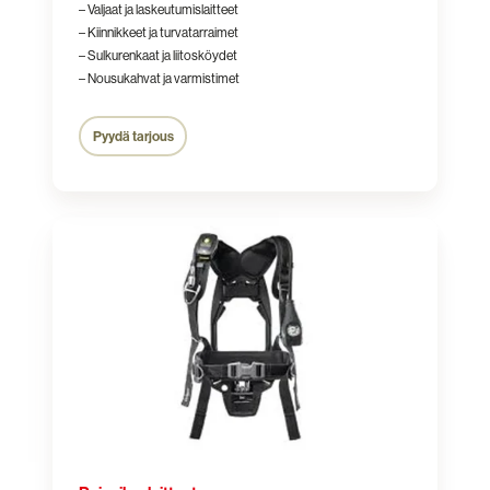
– Valjaat ja laskeutumislaitteet
– Kiinnikkeet ja turvatarraimet
– Sulkurenkaat ja liitosköydet
– Nousukahvat ja varmistimet
Pyydä tarjous
Paineilmalaitteet
ja
-
varusteet