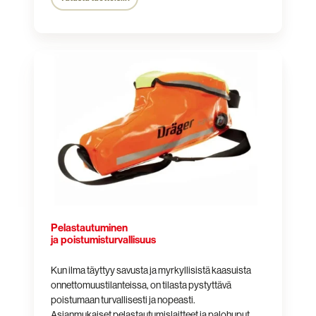
Pelastautuminen
ja
poistumisturvallisuus
Pelastautuminen
ja poistumisturvallisuus
Kun ilma täyttyy savusta ja myrkyllisistä kaasuista
onnettomuustilanteissa, on tilasta pystyttävä
poistumaan turvallisesti ja nopeasti.
Asianmukaiset pelastautumislaitteet ja palohuput