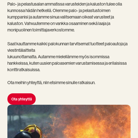
Palo- ja pelastusalan ammatissa varusteiden ja kaluston tulee olla
kunnossa hädän hetkellä. Olemme palo- ja pelastustoimen
kumppanisi ja autamme sinua valitsemaan oikeat varusteet ja
kaluston. Vahvuutemme on vankka osaaminen sekä laaja ja
monipuolinen toimittajaverkostomme.
Saat kauttamme kaikki palokunnan tarvitsemat tuotteet paloautoja ja
viestintälaitteita
lukuunottamatta. Autamme mielellämme myös isommissa
hankkeissa, kuten uusien paloasemien varustamisessa ja erilaisissa
konttiratkaisuissa.
Ota meihin yhteyttä, niin etsimme sinulle ratkaisun.
Ota yhteyttä