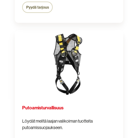
Pyydä tarjous
Putoamisturvallisuus
Putoamisturvallisuus
Löydät meiltä laajan valikoiman tuotteita
putoamissuojaukseen.