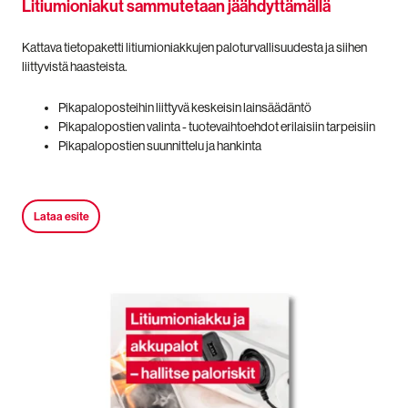
Litiumioniakut sammutetaan jäähdyttämällä
Kattava tietopaketti litiumioniakkujen paloturvallisuudesta ja siihen
liittyvistä haasteista.
Pikapaloposteihin liittyvä keskeisin lainsäädäntö
Pikapalopostien valinta - tuotevaihtoehdot erilaisiin tarpeisiin
Pikapalopostien suunnittelu ja hankinta
Lataa esite