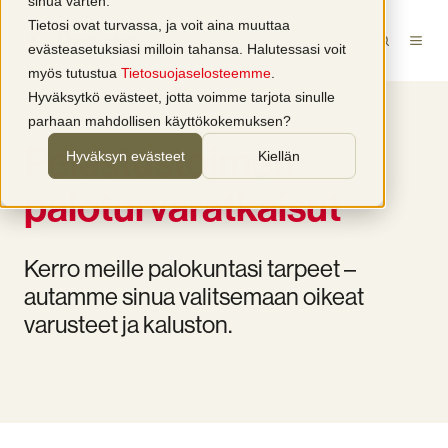
sinua varten.
Tietosi ovat turvassa, ja voit aina muuttaa
evästeasetuksiasi milloin tahansa. Halutessasi voit
myös tutustua
Tietosuojaselosteemme
.
Hyväksytkö evästeet, jotta voimme tarjota sinulle
parhaan mahdollisen käyttökokemuksen?
Pelastustoimen
Hyväksyn evästeet
Kiellän
paloturvaratkaisut
Kerro meille palokuntasi tarpeet –
autamme sinua valitsemaan oikeat
varusteet ja kaluston.