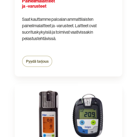
Paineilmalaitteet
ja -varusteet
Saat kauttamme paloalan ammattilaisten
paineilmalaitteet ja -varusteet. Laitteet ovat
suorituskykyisiä ja toimivat vaativissakin
pelastustehtävissä.
Pyydä tarjous
Kaasumittarit
ja
kaasumittarihuolto