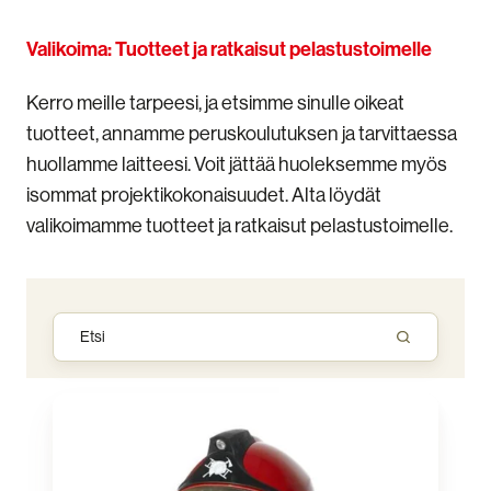
Valikoima: Tuotteet ja ratkaisut pelastustoimelle
Kerro meille tarpeesi, ja etsimme sinulle oikeat
tuotteet, annamme peruskoulutuksen ja tarvittaessa
huollamme laitteesi. Voit jättää huoleksemme myös
isommat projektikokonaisuudet. Alta löydät
valikoimamme tuotteet ja ratkaisut pelastustoimelle.
Varusteet
(PPE)
ja
kemikaalisuojapuvut