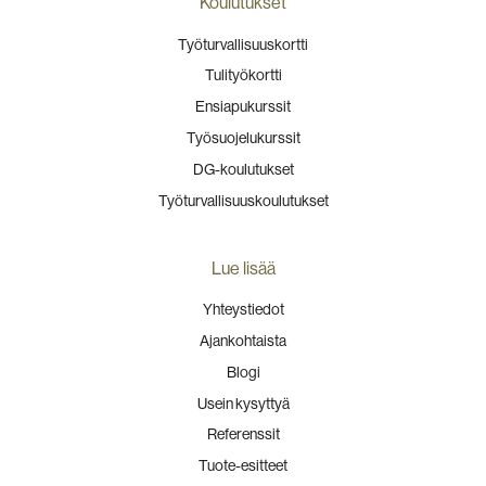
Koulutukset
Työturvallisuuskortti
Tulityökortti
Ensiapukurssit
Työsuojelukurssit
DG-koulutukset
Työturvallisuuskoulutukset
Lue lisää
Yhteystiedot
Ajankohtaista
Blogi
Usein kysyttyä
Referenssit
Tuote-esitteet