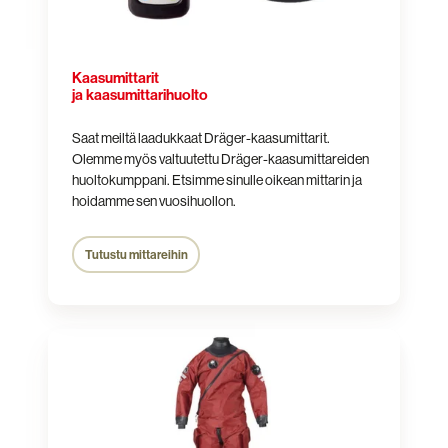
Kaasumittarit
ja kaasumittarihuolto
Saat meiltä laadukkaat Dräger-kaasumittarit.
Olemme myös valtuutettu Dräger-kaasumittareiden
huoltokumppani. Etsimme sinulle oikean mittarin ja
hoidamme sen vuosihuollon.
Tutustu mittareihin
Pintapelastus