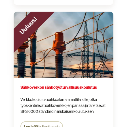
Sähköverkon
sähkötyöturvallisuus­
koulutus
Sähköverkon sähkötyöturvallisuus­koulutus
Verkkokoulutus sähköalan ammattilaisille jotka
työskentelevät sähköverkkojen parissa ja tarvitsevat
SFS 6002 standardin mukaisen koulutuksen.
Lue lisää ja ilmoittaudu