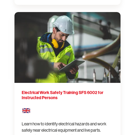
Electrical
Work
Safety
Training
SFS
6002
for
Instructed
Persons
Electrical Work Safety Training SFS 6002 for
Instructed Persons
Learn how to identify electrical hazards and work
safely near electrical equipment and live parts.