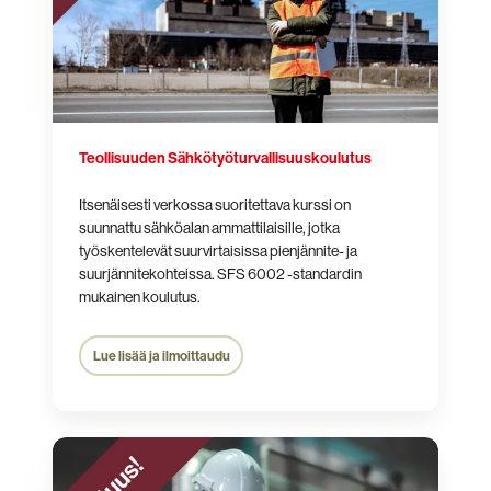
Teollisuuden Sähkötyöturvallisuus­koulutus
Itsenäisesti verkossa suoritettava kurssi on
suunnattu sähköalan ammattilaisille, jotka
työskentelevät suurvirtaisissa pienjännite- ja
suurjännitekohteissa. SFS 6002 -standardin
mukainen koulutus.
Lue lisää ja ilmoittaudu
Opastetun
henkilön