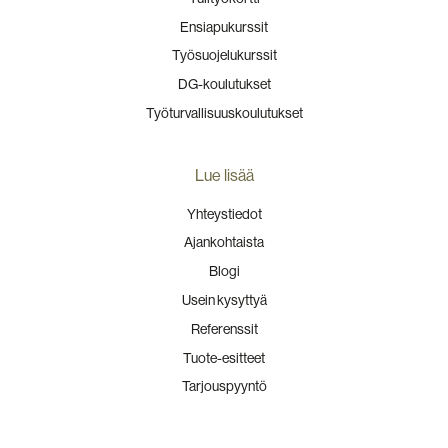
Ensiapukurssit
Työsuojelukurssit
DG-koulutukset
Työturvallisuuskoulutukset
Lue lisää
Yhteystiedot
Ajankohtaista
Blogi
Usein kysyttyä
Referenssit
Tuote-esitteet
Tarjouspyyntö