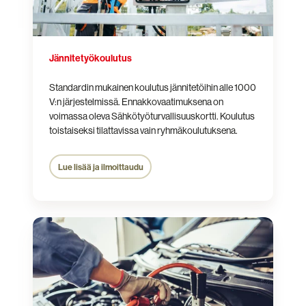
Jännitetyökoulutus
Standardin mukainen koulutus jännitetöihin alle 1000
V:n järjestelmissä. Ennakko­vaatimuksena on
voimassa oleva Sähkötyöturvallisuuskortti. Koulutus
toistaiseksi tilattavissa vain ryhmäkoulutuksena.
Lue lisää ja ilmoittaudu
Autoalan
sähkötyöturvallisuus