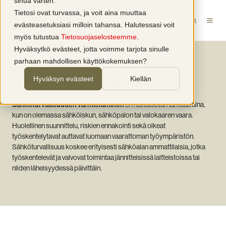
sinua varten.
Tietosi ovat turvassa, ja voit aina muuttaa
evästeasetuksiasi milloin tahansa. Halutessasi voit
myös tutustua
Tietosuojaselosteemme
.
Hyväksytkö evästeet, jotta voimme tarjota sinulle
parhaan mahdollisen käyttökokemuksen?
Hyväksyn evästeet
Kiellän
Sähkötyöturvallisuus­koulutukset
Sähköturvallisuuden varmistaminen
on ratkaisevan tärkeää aina,
kun on olemassa sähköiskun, sähköpalon tai valokaaren vaara.
Huolellinen suunnittelu, riskien ennakointi sekä oikeat
työskentelytavat auttavat luomaan vaarattoman työympäristön.
Sähköturvallisuus koskee erityisesti sähköalan ammattilaisia, jotka
työskentelevät ja valvovat toimintaa jännitteisissä laitteistoissa tai
niiden läheisyydessä päivittäin.