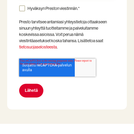
Hyväksyn Preston viestinnän.
*
Presto tarvitsee antamiasi yhteystietoja ottaakseen
sinuun yhteyttä tuotteitamme ja palveluitamme
koskevissa asioissa. Voit perua nämä
viestintäasetukset koska tahansa. Lisätietoa saat
tietosuojaselosteesta
.