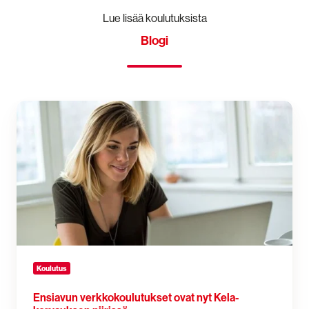
Lue lisää koulutuksista
Blogi
Ensiavun
verkkokoulutukset
ovat
nyt
Kela-
korvauksen
piirissä
Koulutus
Ensiavun verkkokoulutukset ovat nyt Kela-