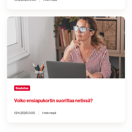
Voiko
ensiapukortin
suorittaa
netissä?
Koulutus
Voiko ensiapukortin suorittaa netissä?
13.11.2025 0:00
1 min read