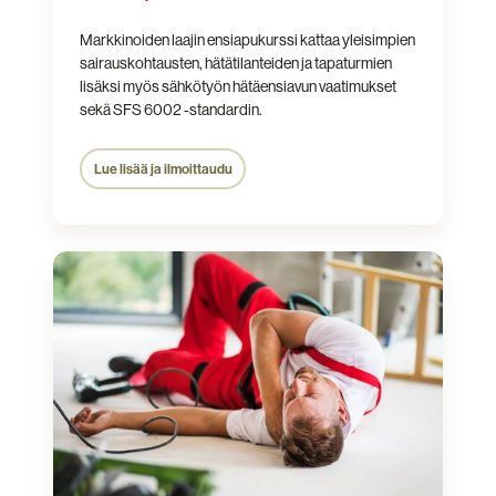
Markkinoiden laajin ensiapukurssi kattaa yleisimpien
sairauskohtausten, hätätilanteiden ja tapaturmien
lisäksi myös sähkötyön hätäensiavun vaatimukset
sekä SFS 6002 -standardin.
Lue lisää ja ilmoittaudu
Sähkötyön
hätä­
ensiapu­
kurssi
4h