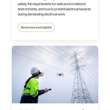
safety, the requirements for safe work in network
environments, and how to prevent electrical hazards
during demanding electrical work.
Read more and register
Sähkötyö­
turvallisuus­
koulutus
SFS
6002
SÄTKY