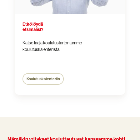
Etkö löydä
etsimääsi?
Katso laaja koulutustarjontamme
koulutuskalenterista.
Koulutuskalenteriin
Nämäkin yritykset kouluttautuvat kanssamme kohti