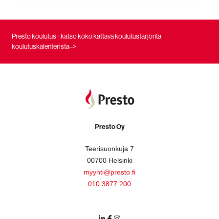
Presto koulutus - katso koko kattava koulutustarjonta
koulutuskalenterista–>
Presto Oy
Teerisuonkuja 7
00700 Helsinki
myynti@presto.fi
010 3877 200