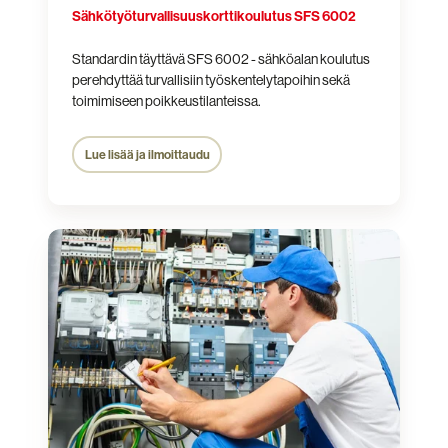
Sähkötyö­turvallisuus­kortti­koulutus SFS 6002
Standardin täyttävä SFS 6002 - sähköalan koulutus
perehdyttää turvallisiin työskentelytapoihin sekä
toimimiseen poikkeustilanteissa.
Lue lisää ja ilmoittaudu
Electrical
Work
Safety
Card
Training
SFS
6002