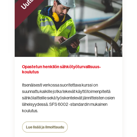
sähkötyöturvallisuus­
koulutus
Opastetun henkilön sähkötyöturvallisuus­
koulutus
Itsenäisesti verkossa suoritettava kurssi on
suunnattu kaikille
jotka tekevät käyttötoimenpiteitä
sähkölaitteille sekä työskentelevät jännitteisten osien
läheisyydessä. SFS 6002 -standardin mukainen
koulutus.
Lue lisää ja ilmoittaudu