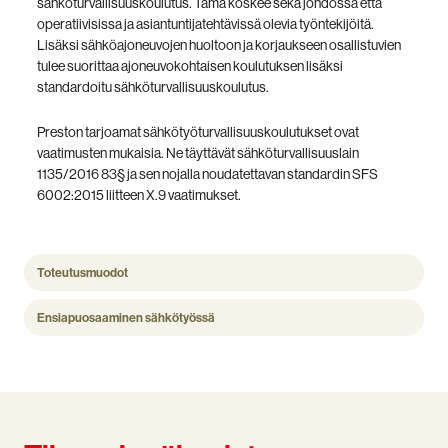
sähköturvallisuuskoulutus. Tämä koskee sekä johdossa että
operatiivisissa ja asiantuntijatehtävissä olevia työntekijöitä.
Lisäksi sähköajoneuvojen huoltoon ja korjaukseen osallistuvien
tulee suorittaa ajoneuvokohtaisen koulutuksen lisäksi
standardoitu sähköturvallisuuskoulutus.
Preston tarjoamat sähkötyöturvallisuuskoulutukset ovat
vaatimusten mukaisia. Ne täyttävät sähköturvallisuuslain
1135/2016 83§ ja sen nojalla noudatettavan standardin SFS
6002:2015 liitteen X.9 vaatimukset.
Toteutusmuodot
Ensiapuosaaminen sähkötyössä