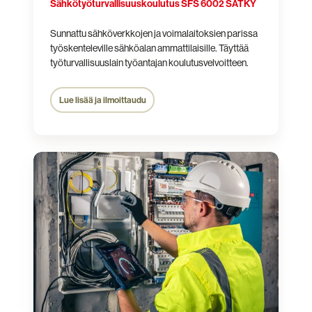
Sähkötyö­turvallisuus­koulutus SFS 6002 SÄTKY
Sunnattu sähköverkkojen ja voimalaitoksien parissa
työskenteleville sähköalan ammattilaisille. Täyttää
työturvallisuuslain työantajan koulutusvelvoitteen.
Lue lisää ja ilmoittaudu
Sähkötyö­
turvallisuus­
koulutus
SFS
6002
Teollisuus­
SÄTKY