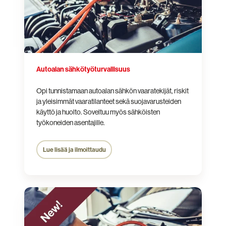
Autoalan sähkötyöturvallisuus
Opi tunnistamaan autoalan sähkön vaaratekijät, riskit
ja yleisimmät vaaratilanteet sekä suojavarusteiden
käyttö ja huolto. Soveltuu myös sähköisten
työkoneiden asentajille.
Lue lisää ja ilmoittaudu
Automotive
Electrical
Safety
Card