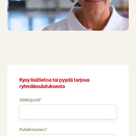
Kysy lisätietoa tai pyydä tarjous
ryhmäkoulutuksesta
Sähköposti
*
Puhelinnumero
*