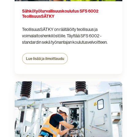
Sähkötyö­turvallisuus­koulutus SFS 6002
Teollisuus­SÄTKY
TeollisuusSÄTKY on räätälöity teollisuus ja
voimalaitoshenkilöstölle. Täyttää SFS 6002 -
standardin sekä työnantajan koulutusvelvoitteen.
Lue lisää ja ilmoittaudu
Jännitetyökoulutus