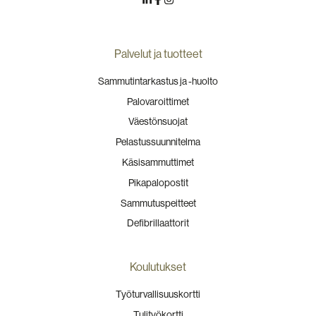
Palvelut ja tuotteet
Sammutintarkastus ja -huolto
Palovaroittimet
Väestönsuojat
Pelastussuunnitelma
Käsisammuttimet
Pikapalopostit
Sammutuspeitteet
Defibrillaattorit
Koulutukset
Työturvallisuuskortti
Tulityökortti