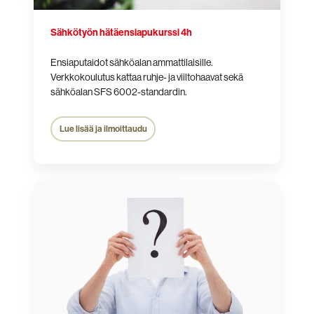
Sähkötyön hätä­ensiapu­kurssi 4h
Ensiaputaidot sähköalan ammattilaisille.
Verkkokoulutus kattaa ruhje- ja viiltohaavat sekä
sähköalan SFS 6002-standardin.
Lue lisää ja ilmoittaudu
Etkö
löydä
etsimääsi?