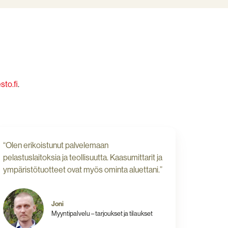
to.fi
.
“Olen erikoistunut palvelemaan
pelastuslaitoksia ja teollisuutta. Kaasumittarit ja
ympäristötuotteet ovat myös ominta aluettani.”
Joni
Myyntipalvelu – tarjoukset ja tilaukset