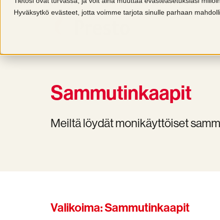
Tietosi ovat turvassa, ja voit aina muuttaa evästeasetuksiasi millo
Hyväksytkö evästeet, jotta voimme tarjota sinulle parhaan mahdo
Sammutinkaapit
Meiltä löydät monikäyttöiset sammu
Valikoima: Sammutinkaapit