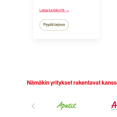
Lataa tuotekortti →
Pyydä tarjous
Nämäkin yritykset rakentavat kans