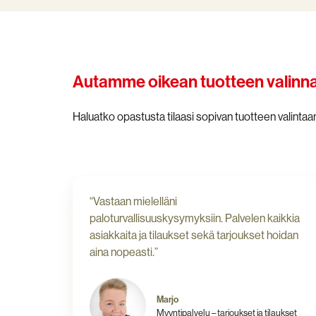
rakennustyömailla
Autamme oikean tuotteen valinn
Haluatko opastusta tilaasi sopivan tuotteen valinta
“Vastaan mielelläni
paloturvallisuuskysymyksiin. Palvelen kaikkia
asiakkaita ja tilaukset sekä tarjoukset hoidan
aina nopeasti.”
Marjo
Myyntipalvelu – tarjoukset ja tilaukset