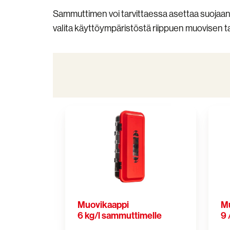
Sammuttimen voi tarvittaessa asettaa suojaan
valita käyttöympäristöstä riippuen muovisen 
Muovikaappi
Muovi
6
9
kg/l
/
sammuttimelle
12
kg/l
sammu
Muovikaappi
Mu
6 kg/l sammuttimelle
9 