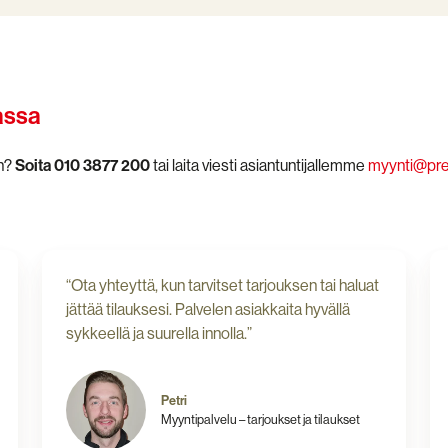
assa
an?
Soita 010 3877 200
tai laita viesti asiantuntijallemme
myynti@pres
“Ota yhteyttä, kun tarvitset tarjouksen tai haluat
jättää tilauksesi. Palvelen asiakkaita hyvällä
sykkeellä ja suurella innolla.”
Petri
Myyntipalvelu – tarjoukset ja tilaukset