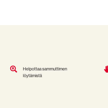
Helpottaa
En
Helpottaa sammuttimen
sammuttimen
m
löytämistä
löytämistä
ilk
tai
sa
ko
is