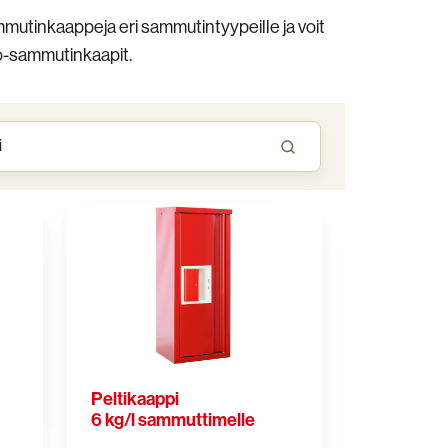
utinkaappeja eri sammutintyypeille ja voit
to-sammutinkaapit.
Peltikaappi
6
kg/l
sammuttimelle
Peltikaappi
6 kg/l sammuttimelle