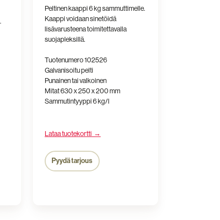
Peltinen kaappi 6 kg sammuttimelle.
Kaappi voidaan sinetöidä
.
lisävarusteena toimitettavalla
suojapleksillä.
Tuotenumero 102526
Galvanisoitu pelti
Punainen tai valkoinen
Mitat
630 x 250 x 200 mm
Sammutintyyppi 6 kg/l
Lataa tuotekortti →
Pyydä tarjous