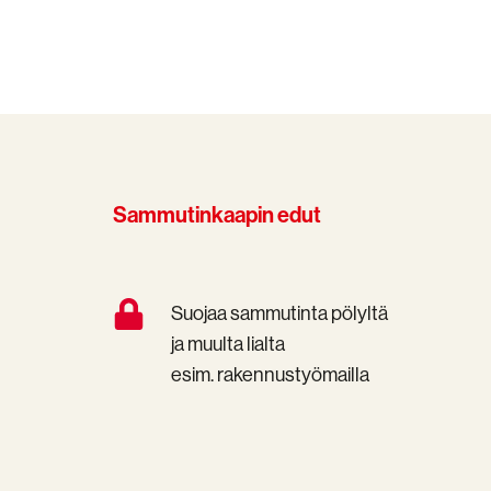
Sammutinkaapin edut
Suojaa
Suojaa sammutinta pölyltä
sammutinta
ja muulta lialta
pölyltä
esim. rakennustyömailla
ja
muulta
lialta
esim.