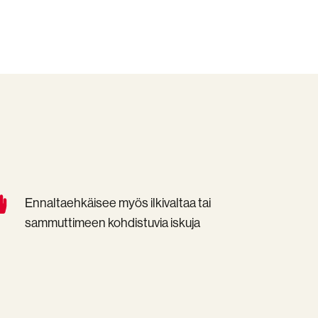
naltaehkäisee
Ennaltaehkäisee myös ilkivaltaa tai
yös
sammuttimeen kohdistuvia iskuja
ivaltaa
mmuttimeen
hdistuvia
kuja