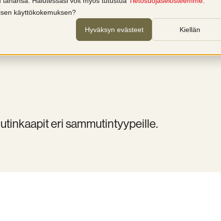
in tahansa. Halutessasi voit myös tutustua
Tietosuojaselosteemme
.
llisen käyttökokemuksen?
Palvelut
Tuotteet
Koulutukset
Toimialat
Tietopankk
Hyväksyn evästeet
Kiellän
tinkaapit eri sammutintyypeille.