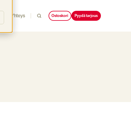
i
Yhteys
Ostoskori
Pyydä tarjous