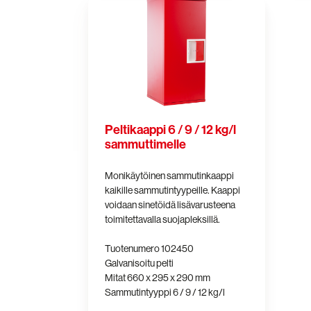
Peltikaappi
6
/
9
/
12
kg/l
sammuttimelle
Peltikaappi 6 / 9 / 12 kg/l
sammuttimelle
Monikäytöinen sammutinkaappi
kaikille sammutintyypeille. Kaappi
voidaan sinetöidä lisävarusteena
toimitettavalla suojapleksillä.
Tuotenumero 102450
Galvanisoitu pelti
Mitat 660 x 295 x 290 mm
Sammutintyyppi 6 / 9 / 12 kg/l