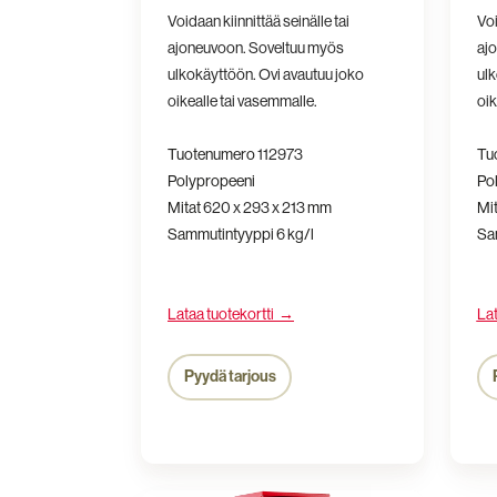
Voidaan kiinnittää seinälle tai
Voi
ajoneuvoon. Soveltuu myös
aj
ulkokäyttöön. Ovi avautuu joko
ulk
oikealle tai vasemmalle.
oik
Tuotenumero
112973
Tu
Polypropeeni
Po
Mitat
620 x 293 x 213
mm
Mi
Sammutintyyppi 6 kg/l
Sam
Lataa tuotekortti →
Lat
Pyydä tarjous