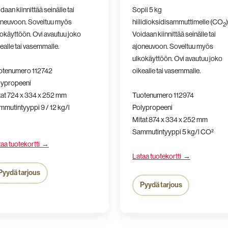
daan kiinnittää seinälle tai
Sopii 5 kg
oneuvoon. Soveltuu myös
hiilidioksidisammuttimelle (CO
)
2
okäyttöön. Ovi avautuu joko
Voidaan kiinnittää seinälle tai
ealle tai vasemmalle.
ajoneuvoon. Soveltuu myös
ulkokäyttöön. Ovi avautuu joko
otenumero
112742
oikealle tai vasemmalle.
lypropeeni
tat
724 x 334 x 252
mm
Tuotenumero
112974
mutintyyppi 9 / 12 kg/l
Polypropeeni
Mitat
874 x 334 x 252
mm
Sammutintyyppi 5 kg/l CO²
aa tuotekortti →
Lataa tuotekortti →
Pyydä tarjous
Pyydä tarjous