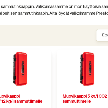
 sammutinkaappiin. Valikoimassamme on monikäyttöisiä samm
tai peltisen sammutinkaapin. Alta löydät valikoimamme Pres
kaappi
Muovikaappi
5
kg/l
CO2
sammuttimelle
ttimelle
ovikaappi
Muovikaappi 5 kg/l CO2
/ 12 kg/l sammuttimelle
sammuttimelle