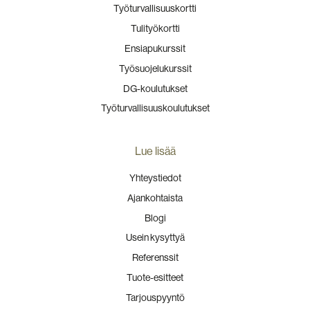
Työturvallisuuskortti
Tulityökortti
Ensiapukurssit
Työsuojelukurssit
DG-koulutukset
Työturvallisuuskoulutukset
Lue lisää
Yhteystiedot
Ajankohtaista
Blogi
Usein kysyttyä
Referenssit
Tuote-esitteet
Tarjouspyyntö