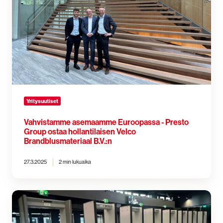
Euroopassa
-
Presto
Group
ostaa
hollantilaisen
Velco
Brandblusmateriaal
B.V.:n
Yritysuutiset
Vahvistamme asemaamme Euroopassa - Presto
Group ostaa hollantilaisen Velco
Brandblusmateriaal B.V.:n
27.3.2025
2 min lukuaika
Presto
Oy:lle
IATA:n