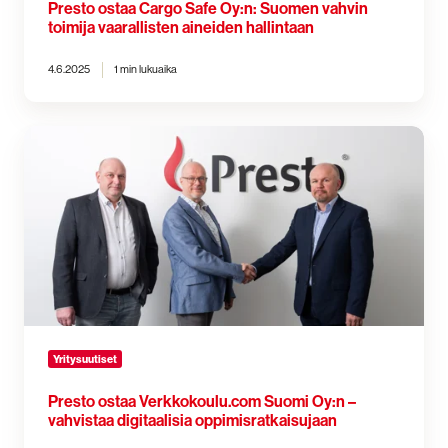
Presto ostaa Cargo Safe Oy:n: Suomen vahvin
toimija vaarallisten aineiden hallintaan
4.6.2025
1 min lukuaika
Presto
ostaa
Verkkokoulu.com
Suomi
Oy:n
–
vahvistaa
digitaalisia
oppimisratkaisujaan
Yritysuutiset
Presto ostaa Verkkokoulu.com Suomi Oy:n –
vahvistaa digitaalisia oppimisratkaisujaan