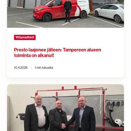
on
alkanut!
Yritysuutiset
Presto laajenee jälleen: Tampereen alueen
toiminta on alkanut!
10.4.2026
1 min lukuaika
Vahvistusta
koulutusliiketoimintaan
Pohjois-
Suomessa
–
FAST
Oy
osaksi