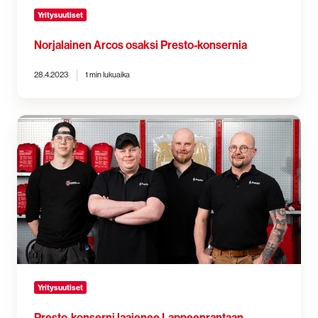
Yritysuutiset
Norjalainen Arcos osaksi Presto-konsernia
28.4.2023
1 min lukuaika
Presto-
konserni
laajenee
Lappeenrantaan
Yritysuutiset
Presto-konserni laajenee Lappeenrantaan