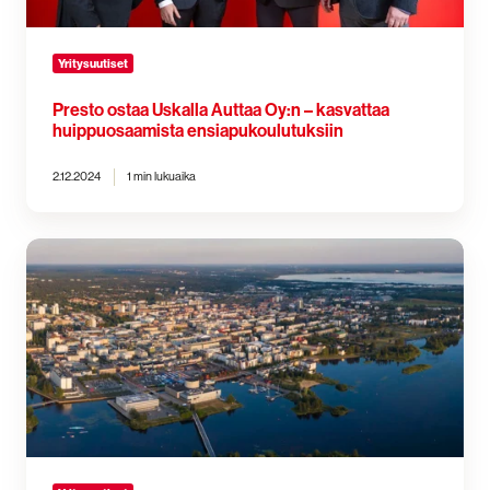
Yritysuutiset
Presto ostaa Uskalla Auttaa Oy:n – kasvattaa
huippuosaamista ensiapukoulutuksiin
2.12.2024
1 min lukuaika
Pohjois-
Suomeen
nostetta:
Presto
ostaa
kaksi
tunnettua
oululaista
paloturva-
alan
toimijaa