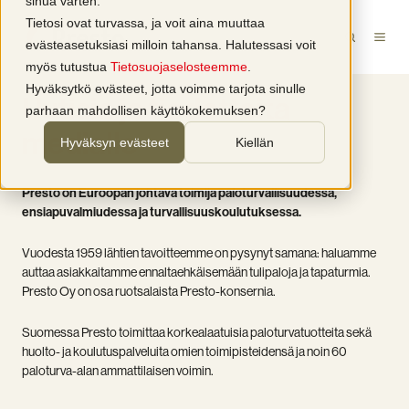
sinua varten.
Tietosi ovat turvassa, ja voit aina muuttaa
evästeasetuksiasi milloin tahansa. Halutessasi voit
myös tutustua
Tietosuojaselosteemme
.
Hyväksytkö evästeet, jotta voimme tarjota sinulle
Uutisia ja tiedotteita
parhaan mahdollisen käyttökokemuksen?
medialle
Hyväksyn evästeet
Kiellän
Presto on Euroopan johtava toimija paloturvallisuudessa,
ensiapuvalmiudessa ja turvallisuuskoulutuksessa.
Vuodesta 1959 lähtien tavoitteemme on pysynyt samana: haluamme
auttaa asiakkaitamme ennaltaehkäisemään tulipaloja ja tapaturmia.
Presto Oy on osa ruotsalaista Presto-konsernia.
Suomessa Presto toimittaa korkealaatuisia paloturvatuotteita sekä
huolto- ja koulutuspalveluita omien toimipisteidensä ja noin 60
paloturva-alan ammattilaisen voimin.