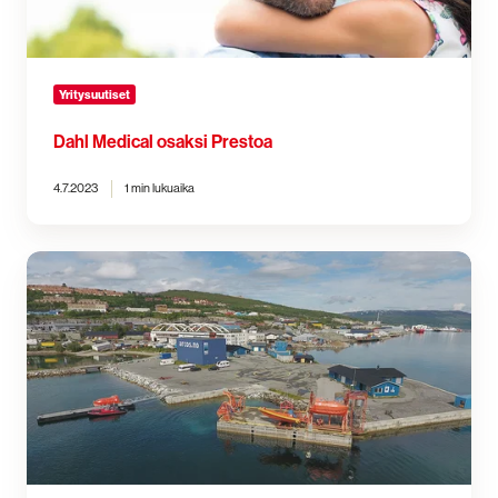
Yritysuutiset
Dahl Medical osaksi Prestoa
4.7.2023
1 min lukuaika
Norjalainen
Arcos
osaksi
Presto-
konsernia