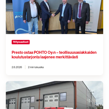
Oy:n
–
teollisuusasiakkaiden
koulutustarjonta
laajenee
merkittävästi
Yritysuutiset
Presto ostaa POHTO Oy:n – teollisuusasiakkaiden
koulutustarjonta laajenee merkittävästi
2.6.2026
2 min lukuaika
Presto
laajenee
jälleen:
Tampereen
alueen
toiminta