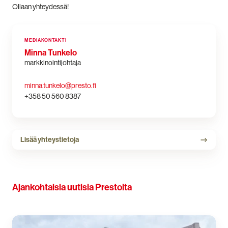
Ollaan yhteydessä!
MEDIAKONTAKTI
Minna Tunkelo
markkinointijohtaja
minna.tunkelo@presto.fi
+358 50 560 8387
Lisää
Lisää yhteystietoja
yhteystietoja
Ajankohtaisia uutisia Prestolta
Presto