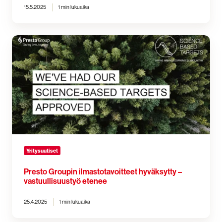
15.5.2025
1 min lukuaika
Presto
Groupin
ilmastotavoitteet
hyväksytty
–
vastuullisuustyö
etenee
Yritysuutiset
Presto Groupin ilmastotavoitteet hyväksytty –
vastuullisuustyö etenee
25.4.2025
1 min lukuaika