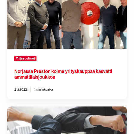
yrityskauppaa
kasvatti
ammattilaisjoukkoa
Yritysuutiset
Norjassa Preston kolme yrityskauppaa kasvatti
ammattilaisjoukkoa
21.1.2022
1 min lukuaika
Presto
vahvisti
asemaansa
Suomen