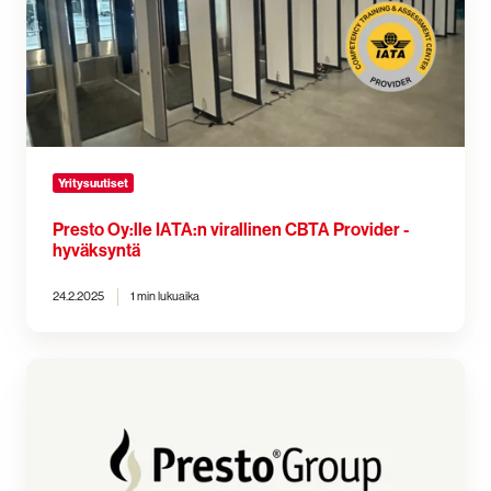
virallinen
CBTA
Provider
-
hyväksyntä
Yritysuutiset
Presto Oy:lle IATA:n virallinen CBTA Provider -
hyväksyntä
24.2.2025
1 min lukuaika
Presto
Groupin
toimitusjohtaja
vaihtuu