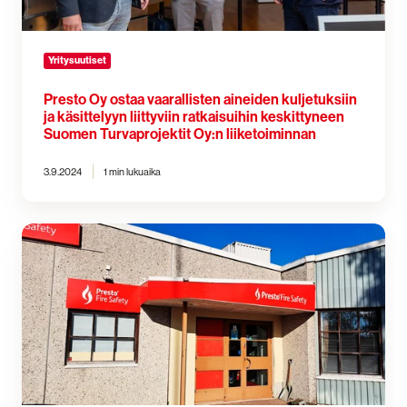
liittyviin
ratkaisuihin
keskittyneen
Suomen
Yritysuutiset
Turvaprojektit
Oy:n
Presto Oy ostaa vaarallisten aineiden kuljetuksiin
ja käsittelyyn liittyviin ratkaisuihin keskittyneen
liiketoiminnan
Suomen Turvaprojektit Oy:n liiketoiminnan
3.9.2024
1 min lukuaika
Sammutinhuolto
Santtu
Aitala
Oy
sulautuu
Presto
Oy:öön