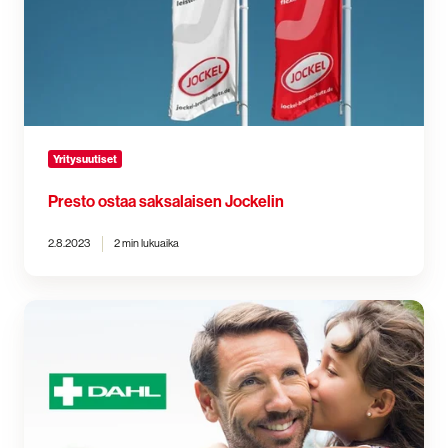
Yritysuutiset
Presto ostaa saksalaisen Jockelin
2.8.2023
2 min lukuaika
Dahl
Medical
osaksi
Prestoa