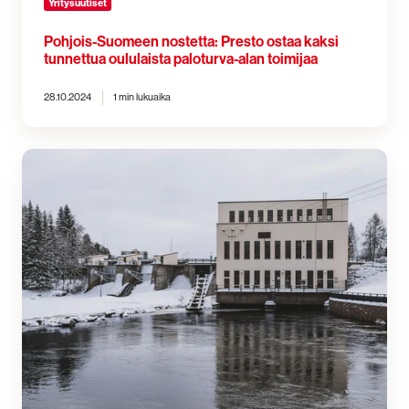
Yritysuutiset
Pohjois-Suomeen nostetta: Presto ostaa kaksi
tunnettua oululaista paloturva-alan toimijaa
28.10.2024
1 min lukuaika
Presto
Fire
Safety
laajentuu
-
avaamme
uuden
toimipisteen
Kajaaniin