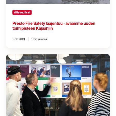
Yritysuutiset
Presto Fire Safety laajentuu - avaamme uuden
toimipisteen Kajaaniin
15.10.2024
1 min lukuaika
Presto
vahvistaa
organisaatiotaan
vastatakseen
kasvavaan
kysyntään
ja
ylittääkseen
asiakkaiden
odotukset