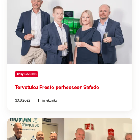
Presto-
perheeseen
Safedo
Yritysuutiset
Tervetuloa Presto-perheeseen Safedo
30.6.2022
1 min lukuaika
Norjassa
Preston
kolme