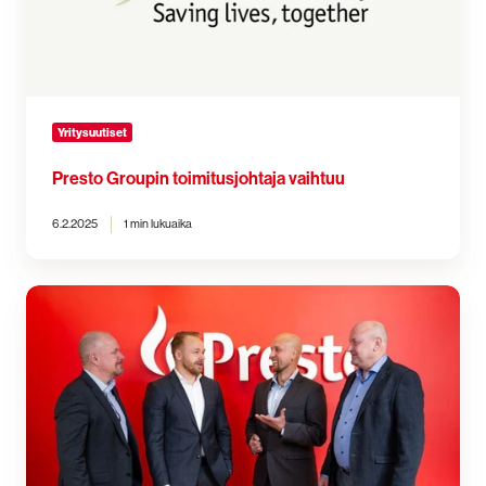
Yritysuutiset
Presto Groupin toimitusjohtaja vaihtuu
6.2.2025
1 min lukuaika
Presto
ostaa
Uskalla
Auttaa
Oy:n
–
kasvattaa
huippuosaamista
ensiapukoulutuksiin