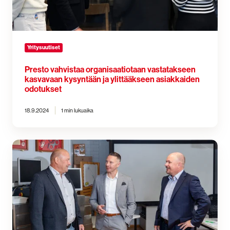
Yritysuutiset
Presto vahvistaa organisaatiotaan vastatakseen
kasvavaan kysyntään ja ylittääkseen asiakkaiden
odotukset
18.9.2024
1 min lukuaika
Presto
Oy
ostaa
vaarallisten
aineiden
kuljetuksiin
ja
käsittelyyn