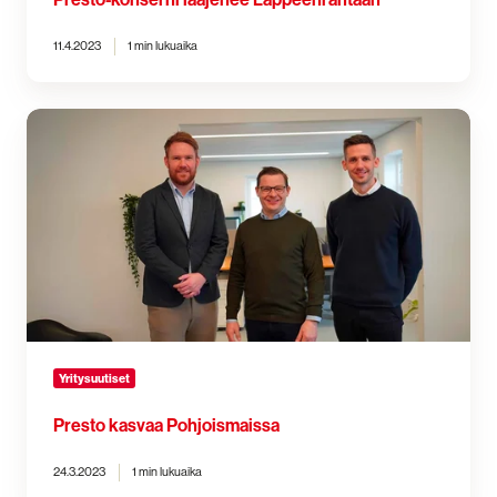
11.4.2023
1 min lukuaika
Presto
kasvaa
Pohjoismaissa
Yritysuutiset
Presto kasvaa Pohjoismaissa
24.3.2023
1 min lukuaika