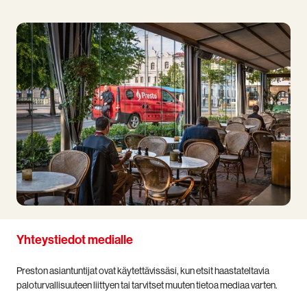
Yhteystiedot medialle
Preston asiantuntijat ovat käytettävissäsi, kun etsit haastateltavia
paloturvallisuuteen liittyen tai tarvitset muuten tietoa mediaa varten.