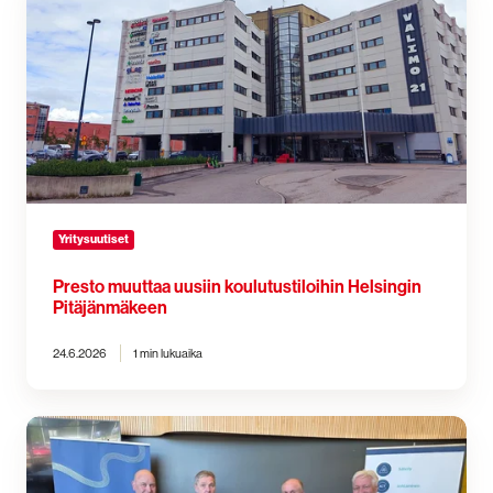
muuttaa
uusiin
koulutustiloihin
Helsingin
Pitäjänmäkeen
Yritysuutiset
Presto muuttaa uusiin koulutustiloihin Helsingin
Pitäjänmäkeen
24.6.2026
1 min lukuaika
Presto
ostaa
POHTO