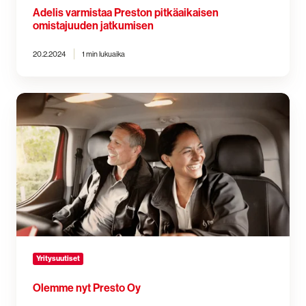
Adelis varmistaa Preston pitkäaikaisen
omistajuuden jatkumisen
20.2.2024
1 min lukuaika
Olemme
nyt
Presto
Oy
Yritysuutiset
Olemme nyt Presto Oy