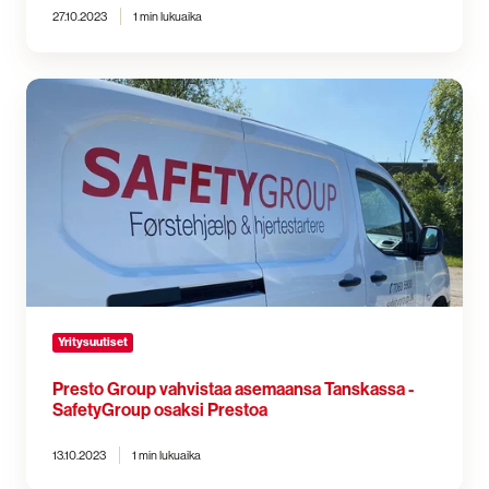
27.10.2023
1 min lukuaika
Presto
Group
vahvistaa
asemaansa
Tanskassa
-
SafetyGroup
osaksi
Prestoa
Yritysuutiset
Presto Group vahvistaa asemaansa Tanskassa -
SafetyGroup osaksi Prestoa
13.10.2023
1 min lukuaika