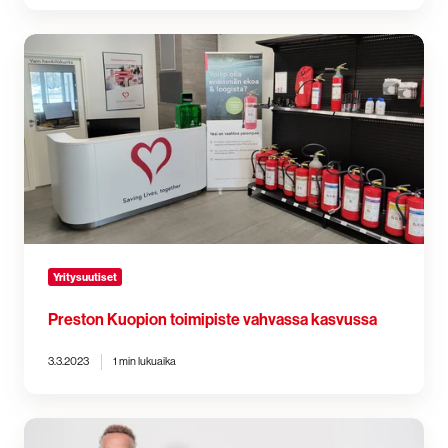
Preston
Kuopion
toimipiste
vahvassa
kasvussa
Yritysuutiset
Preston Kuopion toimipiste vahvassa kasvussa
3.3.2023
1 min lukuaika
Tervetuloa