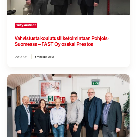
Prestoa
Yritysuutiset
Vahvistusta koulutusliiketoimintaan Pohjois-
Suomessa – FAST Oy osaksi Prestoa
2.3.2026
1 min lukuaika
Presto ostaa
Next Safety Groupin
paloturvallisuusliiketoiminnan
Suomessa
ja
Ruotsissa