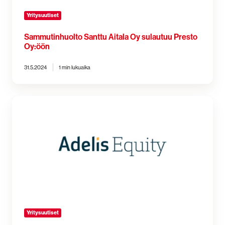
Yritysuutiset
Sammutinhuolto Santtu Aitala Oy sulautuu Presto
Oy:öön
31.5.2024
1 min lukuaika
Adelis
varmistaa
Preston
pitkäaikaisen
omistajuuden
jatkumisen
Yritysuutiset