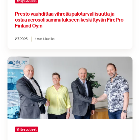
Yritysuutiset
Presto vauhdittaa vihreää paloturvallisuutta ja
ostaa aerosolisammutukseen keskittyvän FirePro
Finland Oy:n
2.7.2025
1 min lukuaika
Presto
ostaa
Cargo
Safe
Oy:n: Suomen
vahvin
toimija
vaarallisten
aineiden
hallintaan
Yritysuutiset