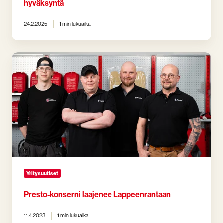
hyväksyntä
24.2.2025
1 min lukuaika
Presto-
konserni
laajenee
Lappeenrantaan
Yritysuutiset
Presto-konserni laajenee Lappeenrantaan
11.4.2023
1 min lukuaika