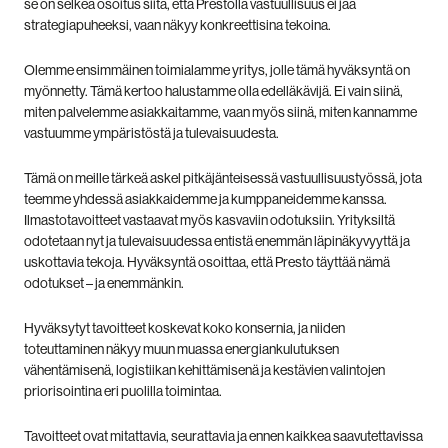
se on selkeä osoitus siitä, että Prestolla vastuullisuus ei jää
strategiapuheeksi, vaan näkyy konkreettisina tekoina.
Olemme ensimmäinen toimialamme yritys, jolle tämä hyväksyntä on
myönnetty.
Tämä kertoo halustamme olla edelläkävijä. Ei vain siinä,
miten palvelemme asiakkaitamme, vaan myös siinä, miten kannamme
vastuumme ympäristöstä ja tulevaisuudesta.
Tämä on meille tärkeä askel pitkäjänteisessä vastuullisuustyössä, jota
teemme yhdessä asiakkaidemme ja kumppaneidemme kanssa.
Ilmastotavoitteet vastaavat myös kasvaviin odotuksiin. Yrityksiltä
odotetaan nyt ja tulevaisuudessa entistä enemmän läpinäkyvyyttä ja
uskottavia tekoja. Hyväksyntä osoittaa, että Presto täyttää nämä
odotukset – ja enemmänkin.
Hyväksytyt tavoitteet koskevat koko konsernia, ja niiden
toteuttaminen näkyy muun muassa energiankulutuksen
vähentämisenä, logistiikan kehittämisenä ja kestävien valintojen
priorisointina eri puolilla toimintaa.
T
avoitteet ovat mitattavia, seurattavia ja ennen kaikkea saavutettavissa