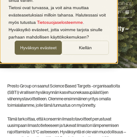
sinua varten.
Tietosi ovat turvassa, ja voit aina muuttaa
evästeasetuksiasi milloin tahansa. Halutessasi voit
Yritysuutiset
Ympäristö
myös tutustua
Tietosuojaselosteemme
.
Presto Groupin ilmastotavoitteet hyväksytty –
Hyväksytkö evästeet, jotta voimme tarjota sinulle
vastuullisuustyö etenee
parhaan mahdollisen käyttökokemuksen?
Hyväksyn evästeet
Kiellän
kirjoittaja
Presto Oy
1 min lukuaika
25.4.2025
Presto Group on saanut Science Based Targets -organisaatiolta
(SBTi) virallisen hyväksynnän kasvihuonekaasupäästöjen
vähennystavoitteilleen. Olemme ensimmäinen yritys omalla
toimialallamme, jolle tämä tunnustus on myönnetty.
Tämä tarkoittaa, että konsernin ilmastotavoitteet perustuvat
uusimpaan ilmastotieteeseen ja tukevat ilmaston lämpenemisen
rajoittamista 1,5
°C
asteeseen. Hyväksyntä ei ole vain muodollisuus –