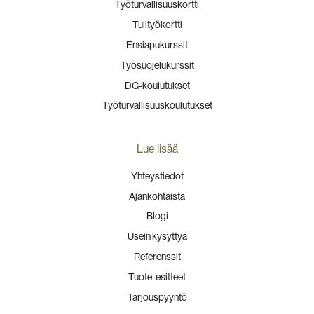
Työturvallisuuskortti
Tulityökortti
Ensiapukurssit
Työsuojelukurssit
DG-koulutukset
Työturvallisuuskoulutukset
Lue lisää
Yhteystiedot
Ajankohtaista
Blogi
Usein kysyttyä
Referenssit
Tuote-esitteet
Tarjouspyyntö