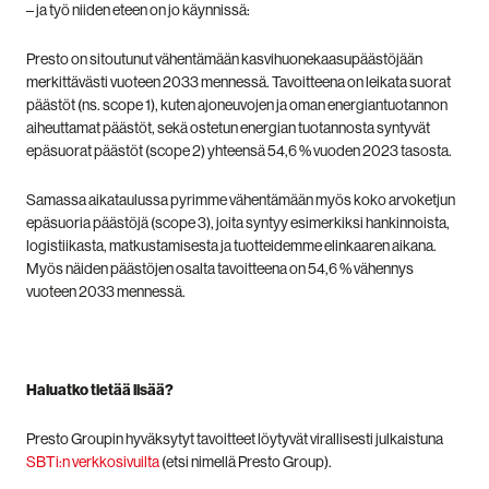
– ja työ niiden eteen on jo käynnissä:
Presto on sitoutunut vähentämään kasvihuonekaasupäästöjään
merkittävästi vuoteen 2033 mennessä. Tavoitteena on leikata suorat
päästöt (ns. scope 1), kuten ajoneuvojen ja oman energiantuotannon
aiheuttamat päästöt, sekä ostetun energian tuotannosta syntyvät
epäsuorat päästöt (scope 2) yhteensä 54,6 % vuoden 2023 tasosta.
Samassa aikataulussa pyrimme vähentämään myös koko arvoketjun
epäsuoria päästöjä (scope 3), joita syntyy esimerkiksi hankinnoista,
logistiikasta, matkustamisesta ja tuotteidemme elinkaaren aikana.
Myös näiden päästöjen osalta tavoitteena on 54,6 % vähennys
vuoteen 2033 mennessä.
Haluatko tietää lisää?
Presto Groupin hyväksytyt tavoitteet löytyvät virallisesti julkaistuna
SBTi:n verkkosivuilta
(etsi nimellä Presto Group).