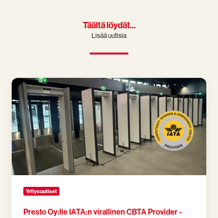
Täältä löydät...
Lisää uutisia
Presto
Oy:lle
IATA:n
virallinen
CBTA
Provider
-
hyväksyntä
Yritysuutiset
Presto Oy:lle IATA:n virallinen CBTA Provider -