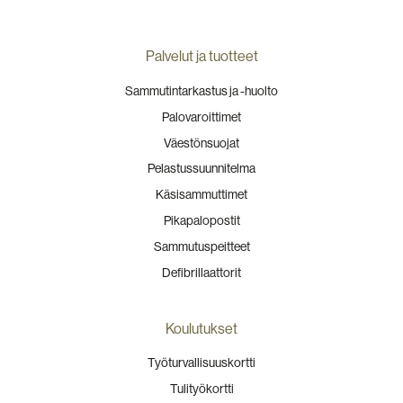
Palvelut ja tuotteet
Sammutintarkastus ja -huolto
Palovaroittimet
Väestönsuojat
Pelastussuunnitelma
Käsisammuttimet
Pikapalopostit
Sammutuspeitteet
Defibrillaattorit
Koulutukset
Työturvallisuuskortti
Tulityökortti