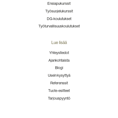
Ensiapukurssit
Työsuojelukurssit
DG-koulutukset
Työturvallisuuskoulutukset
Lue lisää
Yhteystiedot
Ajankohtaista
Blogi
Usein kysyttyä
Referenssit
Tuote-esitteet
Tarjouspyyntö