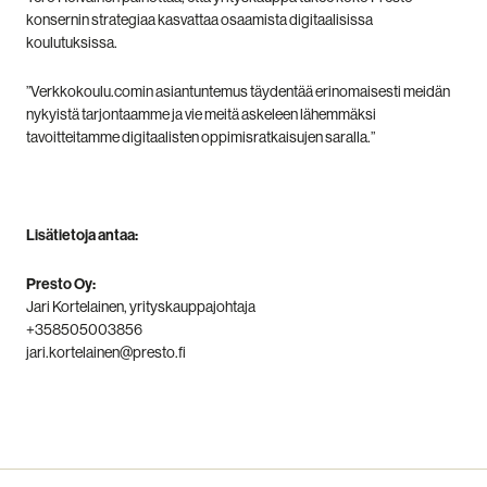
konsernin strategiaa kasvattaa osaamista digitaalisissa
koulutuksissa.
”Verkkokoulu.comin asiantuntemus täydentää erinomaisesti meidän
nykyistä tarjontaamme ja vie meitä askeleen lähemmäksi
tavoitteitamme digitaalisten oppimisratkaisujen saralla.”
Lisätietoja antaa:
Presto Oy:
Jari Kortelainen
,
yrityskauppa
johtaja
+
358505003856
jari
.
kortelainen
@presto.fi