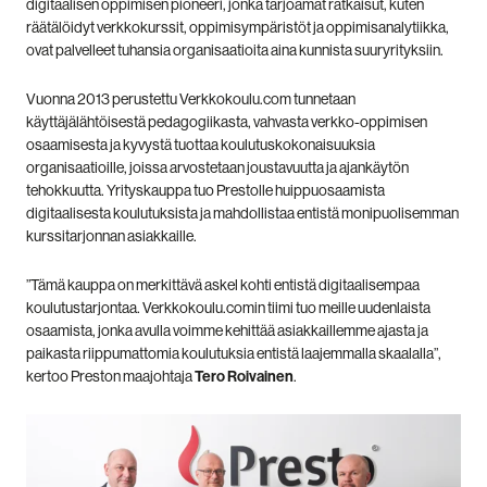
digitaalisen oppimisen pioneeri, jonka tarjoamat ratkaisut, kuten
räätälöidyt verkkokurssit, oppimisympäristöt ja oppimisanalytiikka,
ovat palvelleet tuhansia organisaatioita aina kunnista suuryrityksiin.
Vuonna 2013 perustettu Verkkokoulu.com tunnetaan
käyttäjälähtöisestä pedagogiikasta, vahvasta verkko-oppimisen
osaamisesta ja kyvystä tuottaa koulutuskokonaisuuksia
organisaatioille, joissa arvostetaan joustavuutta ja ajankäytön
tehokkuutta. Yrityskauppa tuo Prestolle huippuosaamista
digitaalisesta koulutuksista ja mahdollistaa entistä monipuolisemman
kurssitarjonnan asiakkaille.
”Tämä kauppa on merkittävä askel kohti entistä digitaalisempaa
koulutustarjontaa. Verkkokoulu.comin tiimi tuo meille uudenlaista
osaamista, jonka avulla voimme kehittää asiakkaillemme ajasta ja
paikasta riippumattomia koulutuksia entistä laajemmalla skaalalla”,
kertoo Preston maajohtaja
Tero Roivainen
.