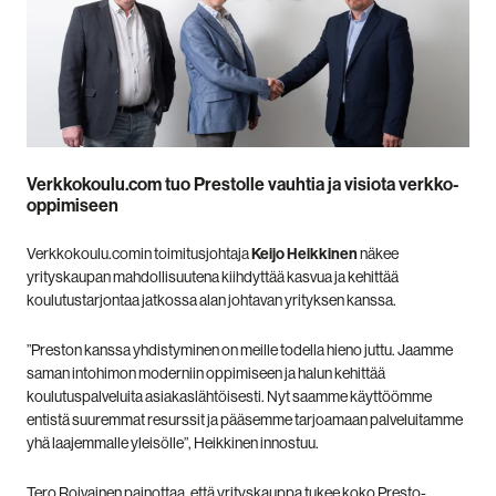
Verkkokoulu.com tuo Prestolle vauhtia ja visiota verkko-
oppimiseen
Verkkokoulu.comin toimitusjohtaja
Keijo Heikkinen
näkee
yrityskaupan mahdollisuutena kiihdyttää kasvua ja kehittää
koulutustarjontaa jatkossa alan johtavan yrityksen kanssa.
”Preston kanssa yhdistyminen on meille todella hieno juttu. Jaamme
saman intohimon moderniin oppimiseen ja halun kehittää
koulutuspalveluita asiakaslähtöisesti. Nyt saamme käyttöömme
entistä suuremmat resurssit ja pääsemme tarjoamaan palveluitamme
yhä laajemmalle yleisölle”, Heikkinen innostuu.
Tero Roivainen painottaa, että yrityskauppa tukee koko Presto-