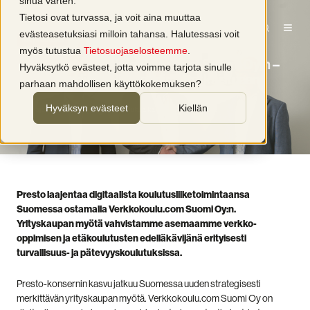
sinua varten.
Tietosi ovat turvassa, ja voit aina muuttaa
evästeasetuksiasi milloin tahansa. Halutessasi voit
Yritysuutiset
myös tutustua
Tietosuojaselosteemme
.
Presto ostaa Verkkokoulu.com Suomi Oy:n –
Hyväksytkö evästeet, jotta voimme tarjota sinulle
vahvistaa digitaalisia oppimisratkaisujaan
parhaan mahdollisen käyttökokemuksen?
Hyväksyn evästeet
Kiellän
kirjoittaja
Presto Oy
1 min lukuaika
15.5.2025
Presto laajentaa digitaalista koulutusliiketoimintaansa
Suomessa ostamalla Verkkokoulu.com Suomi Oy:n.
Yrityskaupan myötä vahvistamme asemaamme verkko-
oppimisen ja etäkoulutusten edelläkävijänä erityisesti
turvallisuus- ja pätevyyskoulutuksissa.
Presto-konsernin kasvu jatkuu Suomessa uuden strategisesti
merkittävän yrityskaupan myötä. Verkkokoulu.com Suomi Oy on