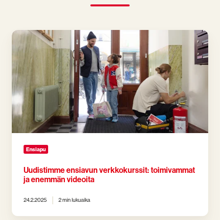
Uudistimme
ensiavun
verkkokurssit:
toimivammat
ja
enemmän
videoita
Ensiapu
Uudistimme ensiavun verkkokurssit: toimivammat
ja enemmän videoita
24.2.2025
2 min lukuaika