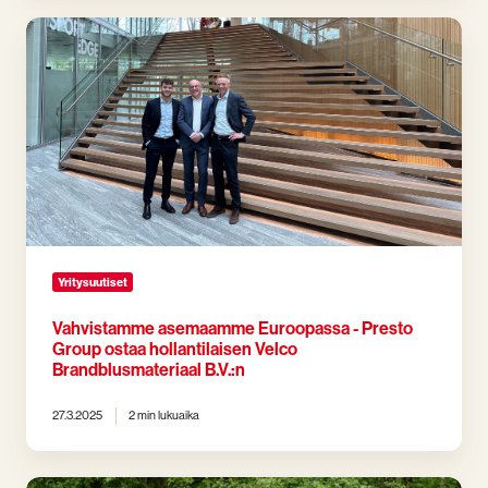
Vahvistamme
asemaamme
Euroopassa
-
Presto
Group
ostaa
hollantilaisen
Velco
Brandblusmateriaal
B.V.:n
Yritysuutiset
Vahvistamme asemaamme Euroopassa - Presto
Group ostaa hollantilaisen Velco
Brandblusmateriaal B.V.:n
27.3.2025
2 min lukuaika