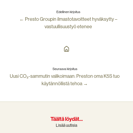
Edellinen kirjoitus
← Presto Groupin ilmastotavoitteet hyväksytty –
vastuullisuustyö etenee
Seuraava kirjoitus
Uusi CO₂-sammutin valikoimaan: Preston oma K5S tuo
käytännöllistä tehoa →
Täältä löydät...
Lisää uutisia