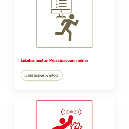
Liikekiinteistön Pelastussuunnitelma
Lisää tarjouspyyntöön
Palovaroitin
asennettuna