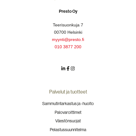
Presto Oy
Teerisuonkuja 7
00700 Helsinki
myynti@presto.fi
010 3877 200
Palvelut ja tuotteet
Sammutintarkastus ja -huolto
Palovaroittimet
Väestönsuojat
Pelastussuunnitelma