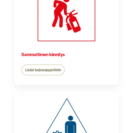
Sammuttimen kiinnitys
Lisää tarjouspyyntöön
Väestönsuojan
tarkastus