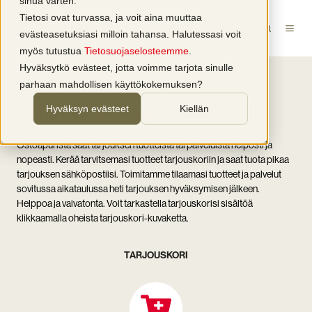
sinua varten.
Tietosi ovat turvassa, ja voit aina muuttaa
evästeasetuksiasi milloin tahansa. Halutessasi voit
myös tutustua
Tietosuojaselosteemme
.
Hyväksytkö evästeet, jotta voimme tarjota sinulle
Helpotimme arkeasi
parhaan mahdollisen käyttökokemuksen?
Hyväksyn evästeet
Kiellän
Jätä tarjouspyyntö vaivattomasti
Ostoapurista saat
tarjouksen tuotteista tai palveluista helposti ja
nopeasti.
Kerää tarvitsemasi tuotteet tarjouskoriin ja saat tuota pikaa
tarjouksen sähköpostiisi. Toimitamme tilaamasi tuotteet ja palvelut
sovitussa aikataulussa heti tarjouksen hyväksymisen jälkeen.
Helppoa ja vaivatonta. Voit tarkastella tarjouskorisi sisältöä
klikkaamalla oheista tarjouskori-kuvaketta.
TARJOUSKORI