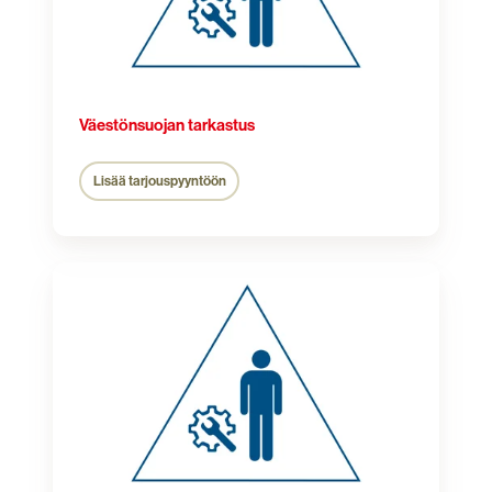
Väestönsuojan tarkastus
Lisää tarjouspyyntöön
Väestönsuojan
tiiveyskoe