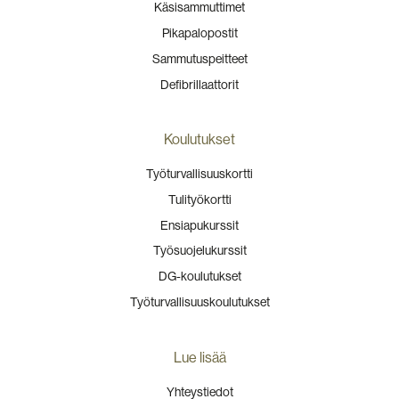
Käsisammuttimet
Pikapalopostit
Sammutuspeitteet
Defibrillaattorit
Koulutukset
Työturvallisuuskortti
Tulityökortti
Ensiapukurssit
Työsuojelukurssit
DG-koulutukset
Työturvallisuuskoulutukset
Lue lisää
Yhteystiedot