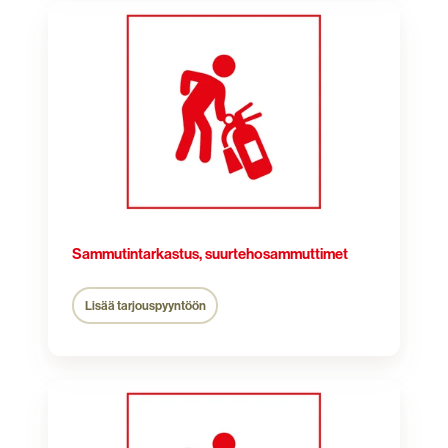
Sammutintarkastus,
suurtehosammuttimet
Sammutintarkastus, suurtehosammuttimet
Lisää tarjouspyyntöön
Sammuttimen
kiinnitys