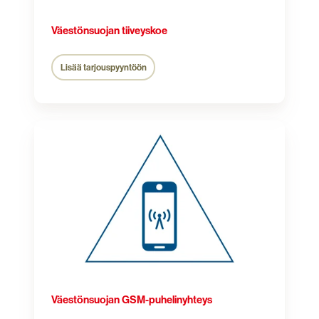
Väestönsuojan tiiveyskoe
Lisää tarjouspyyntöön
Väestönsuojan
GSM-
puhelinyhteys
Väestönsuojan GSM-puhelinyhteys