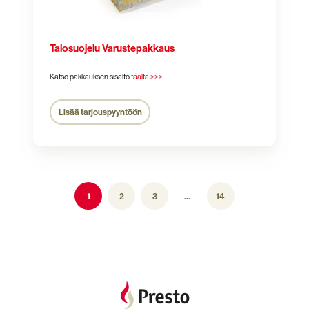
Talosuojelu Varustepakkaus
Katso pakkauksen sisältö
täältä >>>
Lisää tarjouspyyntöön
1
2
3
...
14