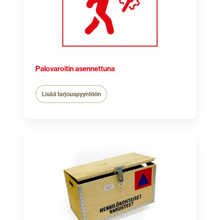
Palovaroitin asennettuna
Lisää tarjouspyyntöön
Talosuojelu
Varustepakkaus