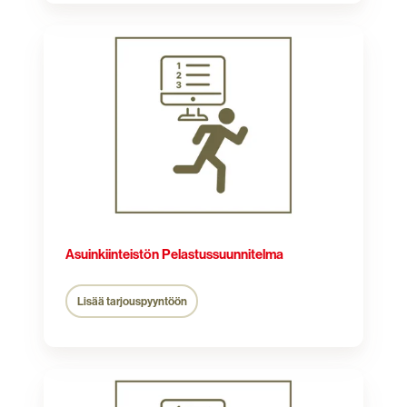
Asuinkiinteistön
Pelastussuunnitelma
Asuinkiinteistön Pelastussuunnitelma
Lisää tarjouspyyntöön
Liikekiinteistön
Pelastussuunnitelma