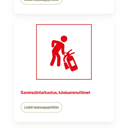
Sammutintarkastus,
käsisammuttimet
Sammutintarkastus, käsisammuttimet
Lisää tarjouspyyntöön