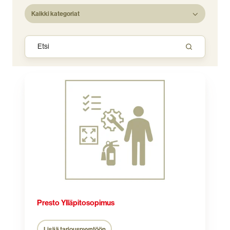
Kaikki kategoriat
Presto
Ylläpitosopimus
Presto Ylläpitosopimus
Lisää tarjouspyyntöön