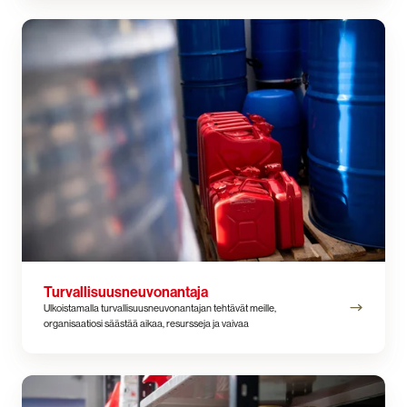
Turvallisuusneuvonantaja
Turvallisuusneuvonantaja
Ulkoistamalla turvallisuusneuvonantajan tehtävät meille,
organisaatiosi säästää aikaa, resursseja ja vaivaa
Varoituslipukkeet