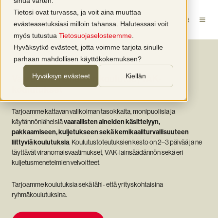
sinua varten.
Tietosi ovat turvassa, ja voit aina muuttaa
evästeasetuksiasi milloin tahansa. Halutessasi voit
myös tutustua
Tietosuojaselosteemme
.
Hyväksytkö evästeet, jotta voimme tarjota sinulle
parhaan mahdollisen käyttökokemuksen?
Hyväksyn evästeet
Kiellän
Vaarallisten aineiden koulutus | VAK-
koulutukset
Tarjoamme kattavan valikoiman tasokkaita, monipuolisia ja
käytännönläheisiä
vaarallisten aineiden käsittelyyn,
pakkaamiseen, kuljetukseen sekä kemikaaliturvallisuuteen
liittyviä koulutuksia
. Koulutustoteutuksien kesto on 2–3 päivää ja ne
täyttävät viranomaisvaatimukset, VAK-lainsäädännön sekä eri
kuljetusmenetelmien velvoitteet.
Tarjoamme koulutuksia sekä lähi- että yrityskohtaisina
ryhmäkoulutuksina.