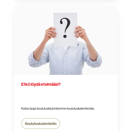
Etkö
löydä
etsimääsi?
Etkö löydä etsimääsi?
Katso laaja koulutustarjontamme koulutuskalenterista.
Koulutuskalenteriin