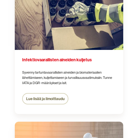
kuljetus
Infektio­vaarallisten aineiden kuljetus
Syvenny tartuntavaarallisten aineiden ja biomateriaalien
lähettämiseen, kuljettamiseen ja turvallisuusvaatimuksiin. Tunne
IATA ja DGR -määräykset ja lait.
Lue lisää ja ilmoittaudu
Di-
isosyanaatti
-