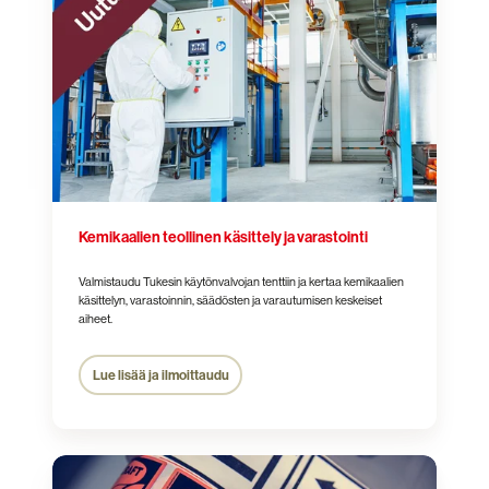
käsittely
ja
varastointi
Kemikaalien teollinen käsittely ja varastointi
Valmistaudu Tukesin käytönvalvojan tenttiin ja kertaa kemikaalien
käsittelyn, varastoinnin, säädösten ja varautumisen keskeiset
aiheet.
Lue lisää ja ilmoittaudu
IATA