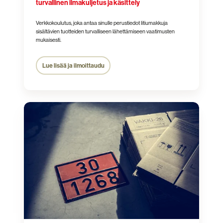
turvallinen ilmakuljetus ja käsittely
Verkkokoulutus, joka antaa sinulle perustiedot litiumakkuja
sisältävien tuotteiden turvalliseen lähettämiseen vaatimusten
mukaisesti.
Lue lisää ja ilmoittaudu
Vaarallisten
aineiden
maantiekuljetukset