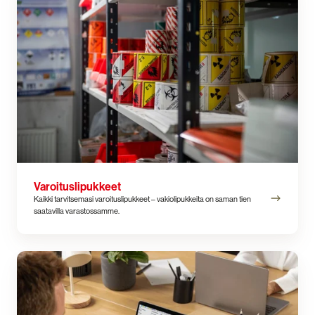
Varoituslipukkeet
Kaikki tarvitsemasi varoituslipukkeet – vakiolipukkeita on saman tien
saatavilla varastossamme.
DGOffice-
ohjelmisto