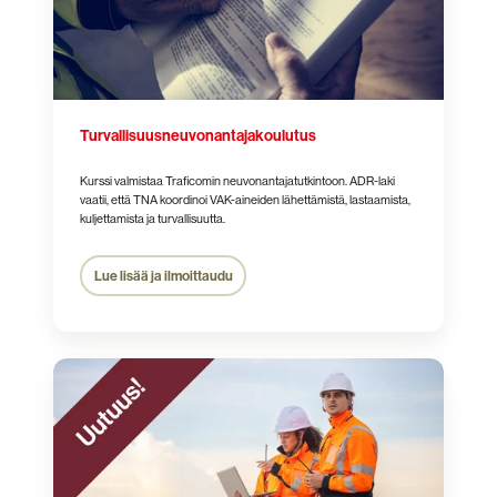
Turvallisuus­neuvonantaja­koulutus
Kurssi valmistaa Traficomin neuvonantajatutkintoon. ADR-laki
vaatii, että TNA koordinoi VAK-aineiden lähettämistä, lastaamista,
kuljettamista ja turvallisuutta.
Lue lisää ja ilmoittaudu
Turvallisuusneuvonantajan
täydennyskoulutus