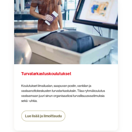
Turvatarkastuskoulutukset
Koulutukset ilmailualan, saapuvan postin, vankilan ja
vastaanottokeskusten turvatarkastuksiin. Tilaa ryhmäkoulutus
vastaamaan juuri sinun organisaatiosi turvallisuusvaatimuksia
sekä -uhkia.
Lue lisää ja ilmoittaudu