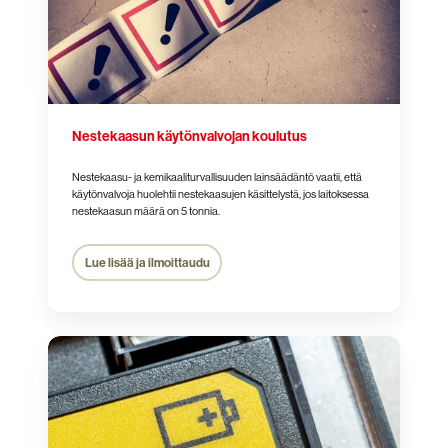
Nestekaasun käytönvalvojan koulutus
Nestekaasu- ja kemikaaliturvallisuuden lainsäädäntö vaatii, että
käytönvalvoja huolehtii nestekaasujen käsittelystä, jos laitoksessa
nestekaasun määrä on 5 tonnia.
Lue lisää ja ilmoittaudu
Litium-
ja
natriumioniakkujen
ilmakuljetus