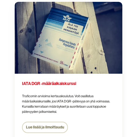
IATA
DGR
-
määräaikaiskurssi
IATA DGR -määräaikaiskurssi
Traficomin arvioima kertauskoulutus.
Voit osallistua
määräaikaiskurssille, jos IATA DGR -pätevyys on yhä voimassa.
Kurssilla kerrataan määräykset ja suoritetaan uusi loppukoe
pätevyyden jatkamiseksi.
Lue lisää ja ilmoittaudu