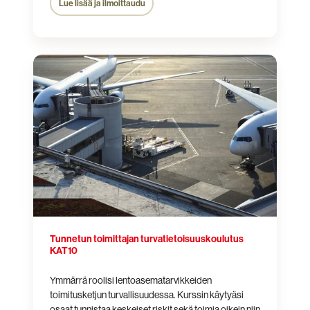
Lue lisää ja ilmoittaudu
Tunnetun
toimittajan
turvatietoisuuskoulutus
KAT10
Tunnetun toimittajan turvatietoisuuskoulutus
KAT10
Ymmärrä roolisi lentoasematarvikkeiden
toimitusketjun turvallisuudessa. Kurssin käytyäsi
osaat tunnistaa keskeiset riskit sekä toimia oikein niin