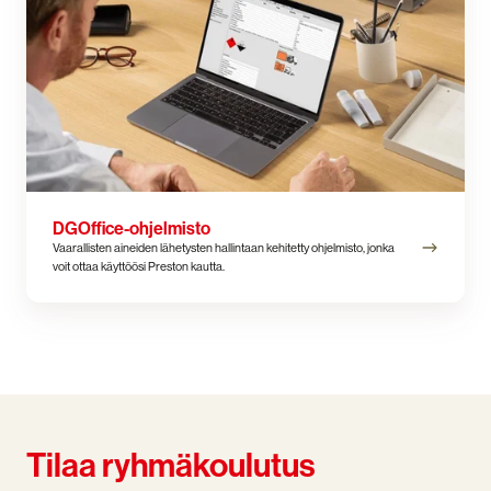
DGOffice-ohjelmisto
Vaarallisten aineiden lähetysten hallintaan kehitetty ohjelmisto, jonka
voit ottaa käyttöösi Preston kautta.
Tilaa ryhmäkoulutus