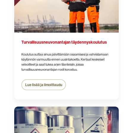
Turvallisuusneuvonantajan täydennyskoulutus
Koulutus auttaa sinua päivittämään osaamisesi ja vahvistamaan
käytännön varmuutta ennen uusintakoetta. Kertaat keskeiset
velvoitteet ja saat tukea arjen tilanteisiin, joissa
turvallisuusneuvonantajan rooli korostuu.
Lue lisää ja ilmoittaudu
Kemikaalien
käytönvalvojan
koulutus