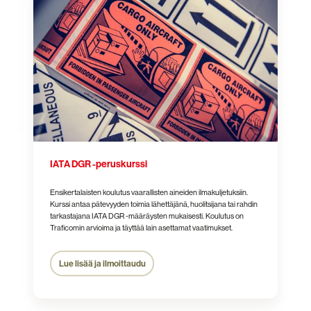
DGR
-
peruskurssi
IATA DGR -peruskurssi
Ensikertalaisten koulutus vaarallisten aineiden ilmakuljetuksiin.
Kurssi antaa pätevyyden toimia lähettäjänä, huolitsijana tai rahdin
tarkastajana IATA DGR -määräysten mukaisesti. Koulutus on
Traficomin arvioima ja täyttää lain asettamat vaatimukset.
Lue lisää ja ilmoittaudu