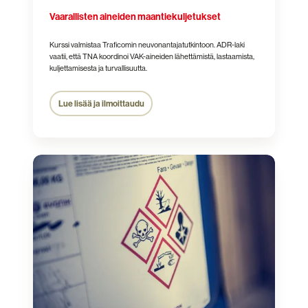
Vaarallisten aineiden maantiekuljetukset
Kurssi valmistaa Traficomin neuvonantajatutkintoon. ADR-laki
vaatii, että TNA koordinoi VAK-aineiden lähettämistä, lastaamista,
kuljettamisesta ja turvallisuutta.
Lue lisää ja ilmoittaudu
Vaarallisten
aineiden
merikuljetukset