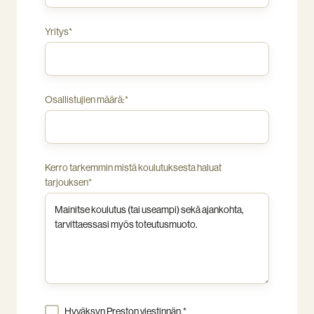
Yritys
*
Osallistujien määrä:
*
Kerro tarkemmin mistä koulutuksesta haluat
tarjouksen
*
Hyväksyn Preston viestinnän.
*