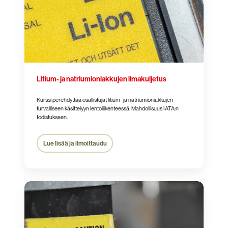
Litium- ja natriumioniakkujen ilmakuljetus
Kurssi perehdyttää osallistujat litium- ja natriumioniakkujen
turvalliseen käsittelyyn lentoliikenteessä. Mahdollisuus IATA:n
todistukseen.
Lue lisää ja ilmoittaudu
Radioaktiivisten
aineiden
ilmakuljetus