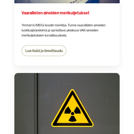
Vaarallisten aineiden merikuljetukset
Ymmärrä IMDG-koodin merkitys. Tunne vaarallisten aineiden
luokitusjärjestelmä ja opi kattava yleiskuva VAK-aineiden
merikuljetuksien turvallisuudesta.
Lue lisää ja ilmoittaudu
Säteily­
turvallisuus­
vastaavan
(STV)
koulutus