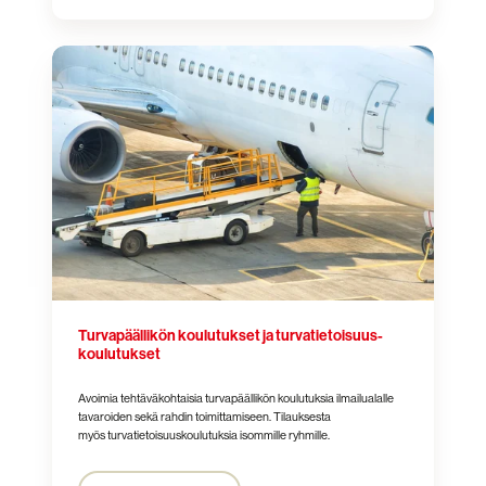
Turvapäällikön
koulutukset
ja
turvatietoisuus­
koulutukset
Turvapäällikön koulutukset ja turvatietoisuus­
koulutukset
Avoimia tehtäväkohtaisia turvapäällikön koulutuksia ilmailualalle
tavaroiden sekä rahdin toimittamiseen. Tilauksesta
myös turvatietoisuuskoulutuksia isommille ryhmille.