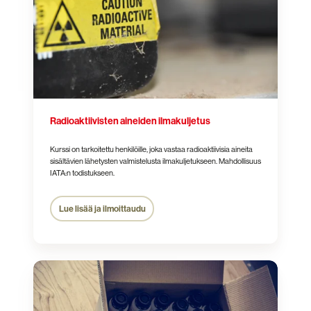
Radioaktiivisten aineiden ilmakuljetus
Kurssi on tarkoitettu henkilöille, joka vastaa radioaktiivisia aineita
sisältävien lähetysten valmistelusta ilmakuljetukseen. Mahdollisuus
IATA:n todistukseen.
Lue lisää ja ilmoittaudu
Infektio­
vaarallisten
aineiden