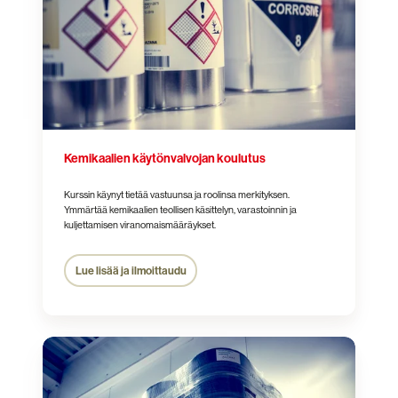
Kemikaalien käytönvalvojan koulutus
Kurssin käynyt tietää vastuunsa ja roolinsa merkityksen.
Ymmärtää kemikaalien teollisen käsittelyn, varastoinnin ja
kuljettamisen viranomaismääräykset.
Lue lisää ja ilmoittaudu
Kemikaalien
käytönvalvojan
täydennyskoulutus