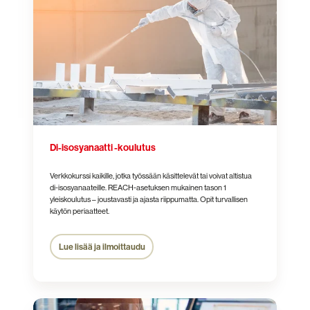
koulutus
Di-isosyanaatti -koulutus
Verkkokurssi kaikille, jotka työssään käsittelevät tai voivat altistua
di-isosyanaateille. REACH-asetuksen mukainen tason 1
yleiskoulutus – joustavasti ja ajasta riippumatta. Opit turvallisen
käytön periaatteet.
Lue lisää ja ilmoittaudu
Turvatarkastuskoulutukset