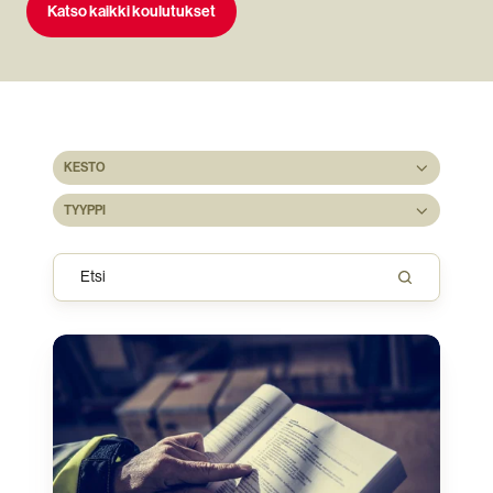
Katso kaikki koulutukset
KESTO
TYYPPI
Turvallisuus­
neuvonantaja­
koulutus