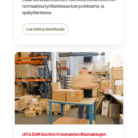
normaalissa työtilanteessa kuin poikkeama- ja
epäilytilanteissa.
Lue lisää ja ilmoittaudu
IATA
DGR
Section
II
mukaisten
litiumakkujen
turvallinen
ilmakuljetus
ja
käsittely
IATA DGR Section II mukaisten litiumakkujen