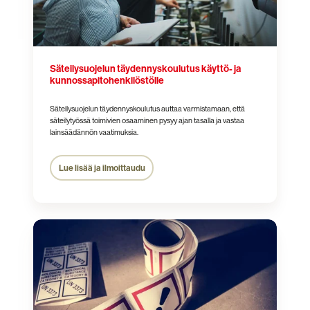
Säteilysuojelun täydennyskoulutus käyttö- ja
kunnossapito­henkilöstölle
Säteilysuojelun täydennyskoulutus auttaa varmistamaan, että
säteilytyössä toimivien osaaminen pysyy ajan tasalla ja vastaa
lainsäädännön vaatimuksia.
Lue lisää ja ilmoittaudu
Nestekaasun
käytönvalvojan
koulutus