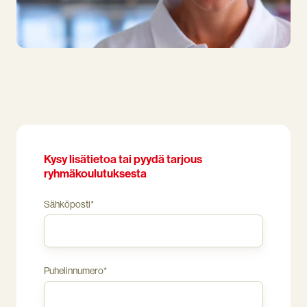
Kysy lisätietoa tai pyydä tarjous
ryhmäkoulutuksesta
Sähköposti
*
Puhelinnumero
*