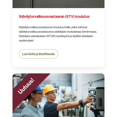
Säteily­turvallisuus­vastaavan (STV) koulutus
Säteilyturvallisuusvastaavan koulutus heille, jotka toimivat
säteilyturvallisuusvastaavana säteilylain mukaisessa toiminnassa.
Säteilyturvakeskuksen (STUK) hyväksymä ja täyttää säteilylain
vaatimukset.
Lue lisää ja ilmoittaudu
Säteilysuojelun
täydennyskoulutus
käyttö-
ja
kunnossapito­
henkilöstölle