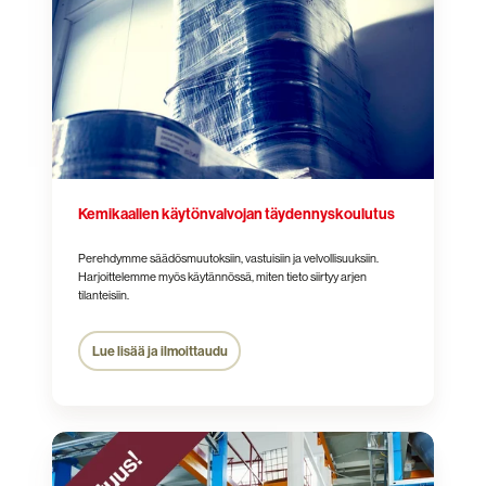
Kemikaalien käytönvalvojan täydennyskoulutus
Perehdymme säädösmuutoksiin, vastuisiin ja velvollisuuksiin.
Harjoittelemme myös käytännössä, miten tieto siirtyy arjen
tilanteisiin.
Lue lisää ja ilmoittaudu
Kemikaalien
teollinen