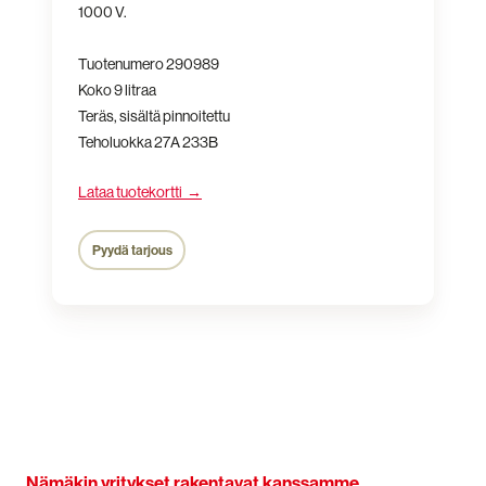
1000 V.
Tuotenumero 290989
Koko 9 litraa
Teräs, sisältä pinnoitettu
Teholuokka 27A 233B
Lataa tuotekortti →
Pyydä tarjous
Nämäkin yritykset rakentavat kanssamme