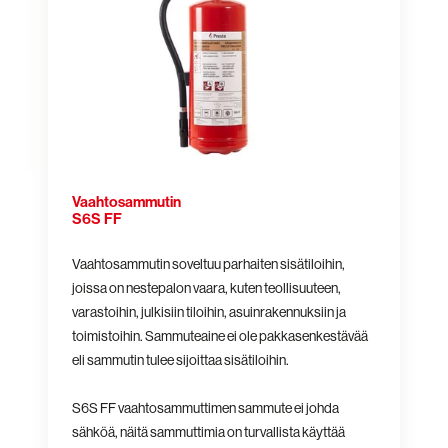
FF
Vaahtosammutin
S6S FF
Vaahtosammutin soveltuu parhaiten sisätiloihin,
joissa on nestepalon vaara, kuten teollisuuteen,
varastoihin, julkisiin tiloihin, asuinrakennuksiin ja
toimistoihin. Sammuteaine ei ole pakkasenkestävää
eli sammutin tulee sijoittaa sisätiloihin.
S6S FF vaahtosammuttimen sammute ei johda
sähköä, näitä sammuttimia on turvallista käyttää