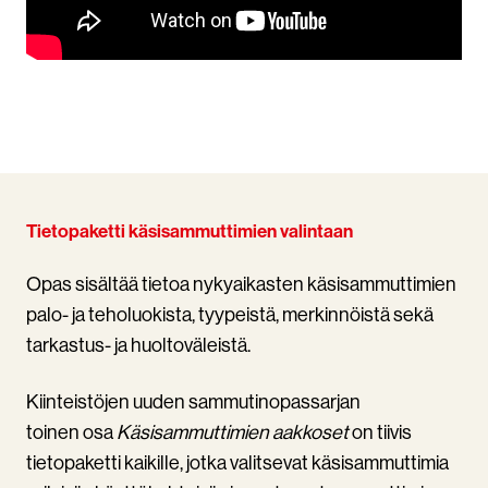
Tietopaketti käsisammuttimien valintaan
Opas sisältää tietoa nykyaikasten käsisammuttimien
palo- ja teholuokista, tyypeistä, merkinnöistä sekä
tarkastus- ja huoltoväleistä.
Kiinteistöjen uuden sammutinopassarjan
toinen osa
Käsisammuttimien aakkoset
on tiivis
tietopaketti kaikille, jotka valitsevat käsisammuttimia