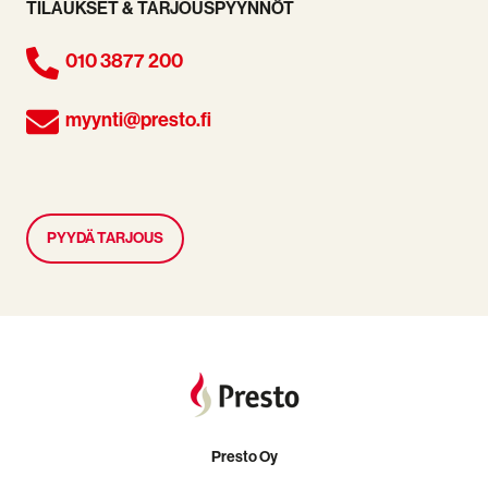
TILAUKSET & TARJOUSPYYNNÖT
010 3877 200
myynti@presto.fi
PYYDÄ TARJOUS
Presto Oy