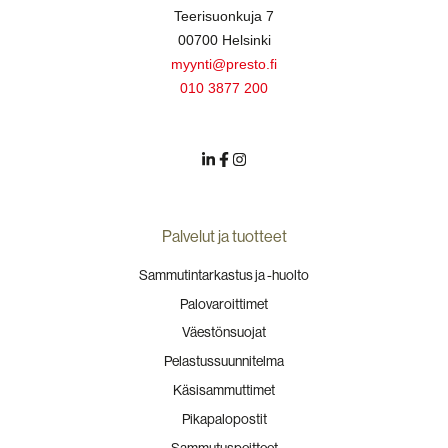
Teerisuonkuja 7
00700 Helsinki
myynti@presto.fi
010 3877 200
Palvelut ja tuotteet
Sammutintarkastus ja -huolto
Palovaroittimet
Väestönsuojat
Pelastussuunnitelma
Käsisammuttimet
Pikapalopostit
Sammutuspeitteet