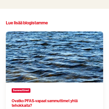
Lue lisää blogistamme
Ovatko
PFAS-
vapaat
sammuttimet
yhtä
tehokkaita?
Sammuttimet
Ovatko PFAS-vapaat sammuttimet yhtä
tehokkaita?