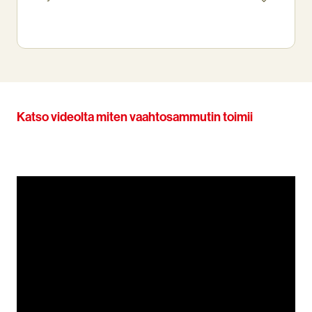
Katso videolta miten vaahtosammutin toimii