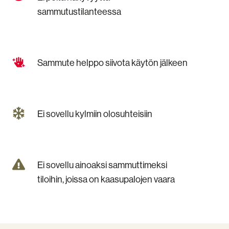
peitä
sammutustilanteessa
näkyvyyttä
sammutustilanteessa
Sammute
Sammute helppo siivota käytön jälkeen
helppo
siivota
käytön
jälkeen
Ei
Ei sovellu kylmiin olosuhteisiin
sovellu
kylmiin
olosuhteisiin
Ei
Ei sovellu ainoaksi sammuttimeksi
sovellu
tiloihin, joissa on kaasupalojen vaara
ainoaksi
sammuttimeksi
tiloihin,
joissa
on