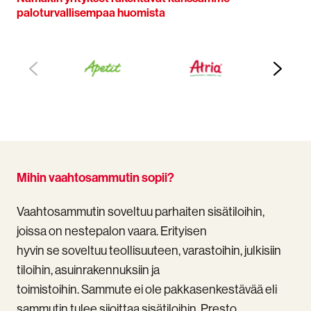
paloturvallisempaa huomista
Mihin vaahtosammutin sopii?
Vaahtosammutin soveltuu parhaiten sisätiloihin,
joissa on nestepalon vaara. Erityisen
hyvin se soveltuu teollisuuteen, varastoihin, julkisiin
tiloihin, asuinrakennuksiin ja
toimistoihin. Sammute ei ole pakkasenkestävää eli
sammutin tulee sijoittaa sisätiloihin. Presto