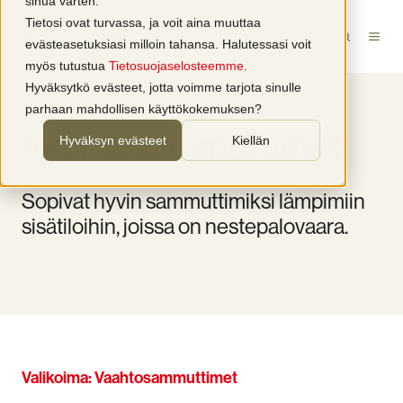
sinua varten.
Tietosi ovat turvassa, ja voit aina muuttaa
evästeasetuksiasi milloin tahansa. Halutessasi voit
myös tutustua
Tietosuojaselosteemme
.
Hyväksytkö evästeet, jotta voimme tarjota sinulle
parhaan mahdollisen käyttökokemuksen?
Vaahtosammuttimet
Hyväksyn evästeet
Kiellän
Sopivat hyvin sammuttimiksi lämpimiin
sisätiloihin, joissa on nestepalovaara.
Valikoima: Vaahtosammuttimet