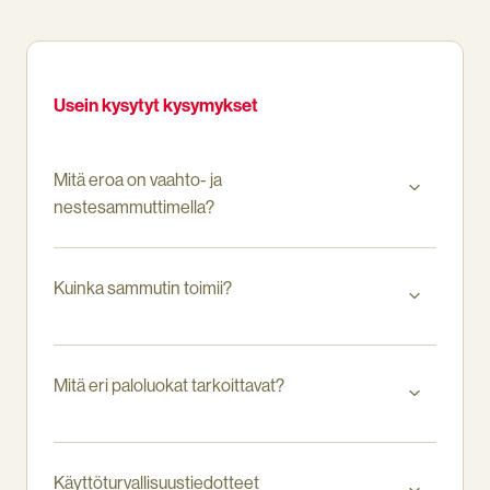
kaasupalojen
vaara
Usein kysytyt kysymykset
Mitä eroa on vaahto- ja
nestesammuttimella?
Kuinka sammutin toimii?
Mitä eri paloluokat tarkoittavat?
Käyttöturvallisuustiedotteet