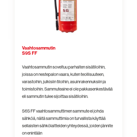
Vaahtosammutin
S9S FF
Vaahtosammutin soveltuu parhaiten sisätiloihin,
joissa on nestepalon vaara, kuten teollisuuteen,
varastoihin, julkisiin tiloihin, asuinrakennuksiin ja
toimistoihin. Sammuteaine ei ole pakkasenkestävää
eli sammutin tulee sijoittaa sisätiloihin.
S6S FF vaahtosammuttimen sammute ei johda
sähköä, näitä sammuttimia on turvallista käyttää
sellaisten sähkölaitteiden yhteydessä, joiden jännite
on enintään