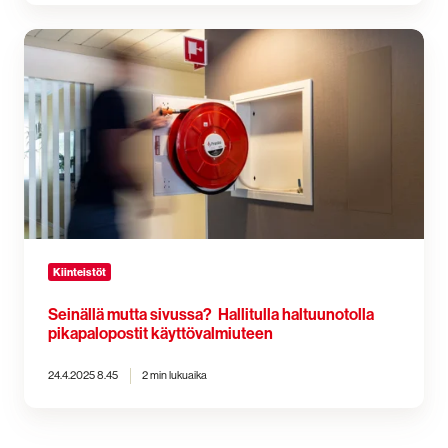
Seinällä
mutta
sivussa?
Hallitulla
haltuunotolla
pikapalopostit
käyttövalmiuteen
Kiinteistöt
Seinällä mutta sivussa? Hallitulla haltuunotolla
pikapalopostit käyttövalmiuteen
24.4.2025 8.45
2 min lukuaika