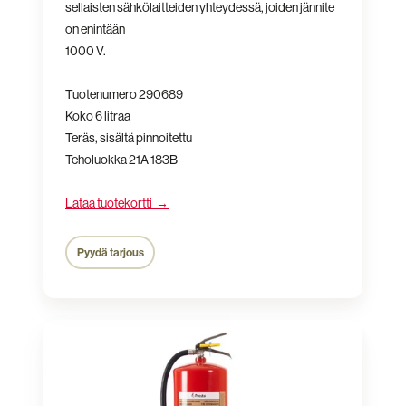
sellaisten sähkölaitteiden yhteydessä, joiden jännite
on enintään
1000 V.
Tuotenumero 290689
Koko 6 litraa
Teräs, sisältä pinnoitettu
Teholuokka 21A 183B
Lataa tuotekortti →
Pyydä tarjous
Vaahtosammutin
S9S
FF