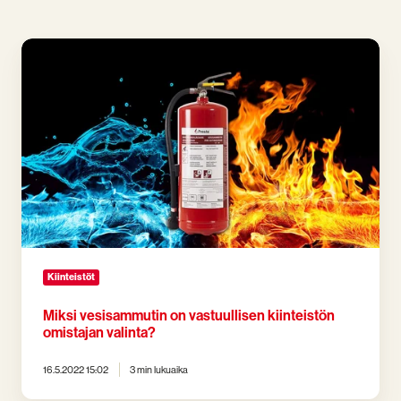
Miksi
vesisammutin
on
vastuullisen
kiinteistön
omistajan
valinta?
Kiinteistöt
Miksi vesisammutin on vastuullisen kiinteistön
omistajan valinta?
16.5.2022 15:02
3 min lukuaika