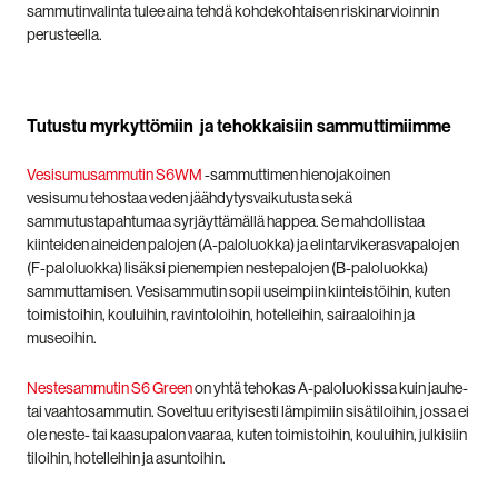
sammutinvalinta tulee aina tehdä kohdekohtaisen riskinarvioinnin
perusteella.
Tutustu myrkyttömiin ja tehokkaisiin sammuttimiimme
Vesisumusammutin S6WM
-sammuttimen hienojakoinen
vesisumu tehostaa veden jäähdytysvaikutusta sekä
sammutustapahtumaa syrjäyttämällä happea. Se mahdollistaa
kiinteiden aineiden palojen (A-paloluokka) ja elintarvikerasvapalojen
(F-paloluokka) lisäksi pienempien nestepalojen (B-paloluokka)
sammuttamisen. Vesisammutin sopii useimpiin kiinteistöihin, kuten
toimistoihin, kouluihin, ravintoloihin, hotelleihin, sairaaloihin ja
museoihin.
Nestesammutin S6 Green
on yhtä tehokas A-paloluokissa kuin jauhe-
tai vaahtosammutin. Soveltuu erityisesti lämpimiin sisätiloihin, jossa ei
ole neste- tai kaasupalon vaaraa, kuten toimistoihin, kouluihin, julkisiin
tiloihin, hotelleihin ja asuntoihin.