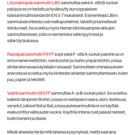
Litiumakkupalosammutin LB9
sammuttaa sekä A- että B-luokan
paloja ja se on testattu ja hyväksytty eurooppalaisen
käsisammutinstandardin EN 3-7 mukaisesti. Esimerkkejä LB9:n
sammutuskohteista ovat matkapuhelimet, tabletit ja kannettavat
tietokoneet. Se soveltuu myös hieman tehokkaampien akkujen
sammuttamiseen, joita on esimerkiksi sähköpyörissä ja
sähkötyökaluissa
Rasvapalosammutin F6 FF
sopii sekä F- että A-luokan paloihin ja on
erinomainen keittiöihin, ravintoloihin ja muihin ympäristöihin, joissa
elintarvikerasvaa käytetään runsaasti. Sammutteen ominaisuuksien
ansiosta se soveltuu myös kiinteiden aineiden sammuttamiseen, kuten
puu, paperi ja tekstiilit.
Vaahtosammutin S6S FF
sammuttaa A- ja B-luokan palot. Se soveltuu
kaikkiin lämpimiin tiloihin, joissa on nestepalon vaara, esim. teollisuus,
varastot, julkiset tilat ja tilat, joissa jauhesammutinta ei voi käyttää
evakuointiturvallisuuden vuoksi. Käyttökohteina ovat palavat nesteet,
kuten bensiini ja diesel.
Mikäli aiheesta herää mitä tahansa kysymyksiä, meiltä saat aina