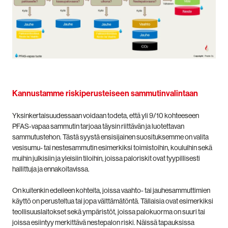
Kannustamme riskiperusteiseen sammutinvalintaan
Yksinkertaisuudessaan voidaan todeta, että yli 9/10 kohteeseen
PFAS-vapaa sammutin tarjoaa täysin riittävän ja luotettavan
sammutustehon. Tästä syystä ensisijainen suosituksemme on valita
vesisumu- tai nestesammutin esimerkiksi toimistoihin, kouluihin sekä
muihin julkisiin ja yleisiin tiloihin, joissa paloriskit ovat tyypillisesti
hallittuja ja ennakoitavissa.
On kuitenkin edelleen kohteita, joissa vaahto- tai jauhesammuttimien
käyttö on perusteltua tai jopa välttämätöntä. Tällaisia ovat esimerkiksi
teollisuuslaitokset sekä ympäristöt, joissa palokuorma on suuri tai
joissa esiintyy merkittävä nestepalon riski. Näissä tapauksissa