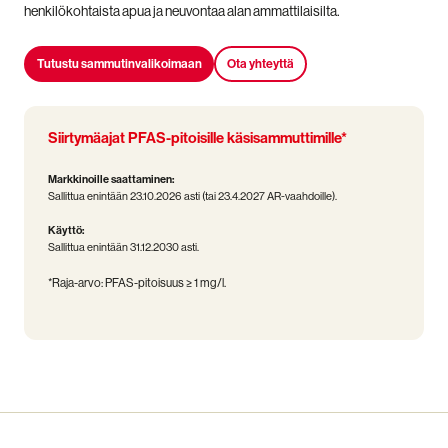
henkilökohtaista apua ja neuvontaa alan ammattilaisilta.
Tutustu sammutinvalikoimaan
Ota yhteyttä
Siirtymäajat PFAS-pitoisille käsisammuttimille*
Markkinoille saattaminen:
Sallittua enintään 23.10.2026 asti (tai 23.4.2027 AR-vaahdoille).
Käyttö:
Sallittua enintään 31.12.2030 asti.
*Raja-arvo: PFAS-pitoisuus ≥ 1 mg/l.