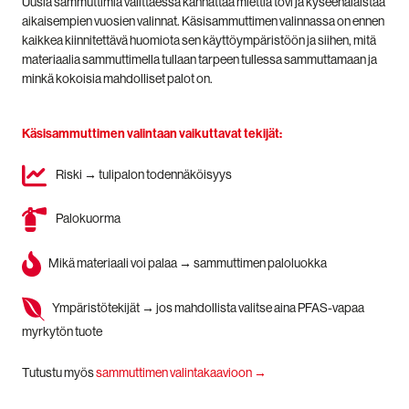
Uusia sammuttimia valittaessa kannattaa miettiä tovi ja kyseenalaistaa
aikaisempien vuosien valinnat.
Käsisammuttimen valinnassa on ennen
kaikkea kiinnitettävä huomiota sen käyttöympäristöön ja siihen, mitä
materiaalia sammuttimella tullaan tarpeen tullessa sammuttamaan ja
minkä kokoisia mahdolliset palot on.
Käsisammuttimen valintaan vaikuttavat tekijät:
Riski → tulipalon todennäköisyys
Palokuorma
Mikä materiaali voi palaa → sammuttimen
paloluokka
Ympäristötekijät → jos mahdollista valitse aina
PFAS-vapaa
myrkytön tuote
Tutustu myös
sammuttimen valintakaavioon →