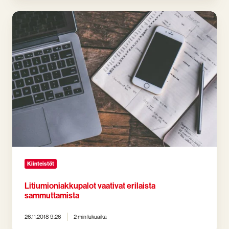
Litiumioniakkupalot
vaativat
erilaista
sammuttamista
Kiinteistöt
Litiumioniakkupalot vaativat erilaista
sammuttamista
26.11.2018 9:26
2 min lukuaika