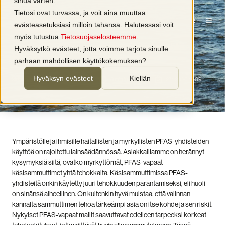
sinua varten.
Tietosi ovat turvassa, ja voit aina muuttaa
evästeasetuksiasi milloin tahansa. Halutessasi voit
Sammuttimet
myös tutustua
Tietosuojaselosteemme
.
Ovatko PFAS-vapaat sammuttimet yhtä
Hyväksytkö evästeet, jotta voimme tarjota sinulle
tehokkaita?
parhaan mahdollisen käyttökokemuksen?
Hyväksyn evästeet
Kiellän
kirjoittaja
Presto Paloturvallisuus
3 min lukuaika
27.1.2026 15:09
Ympäristölle ja ihmisille haitallisten ja myrkyllisten PFAS-yhdisteiden
käyttöä on rajoitettu lainsäädännössä. Asiakkaillamme on herännyt
kysymyksiä siitä, ovatko myrkyttömät, PFAS-vapaat
käsisammuttimet yhtä tehokkaita. Käsisammuttimissa PFAS-
yhdisteitä onkin käytetty juuri tehokkuuden parantamiseksi, eli huoli
on sinänsä aiheellinen. On kuitenkin hyvä muistaa, että valinnan
kannalta sammuttimen tehoa tärkeämpi asia on itse kohde ja sen riskit.
Nykyiset PFAS-vapaat mallit saavuttavat edelleen tarpeeksi korkeat