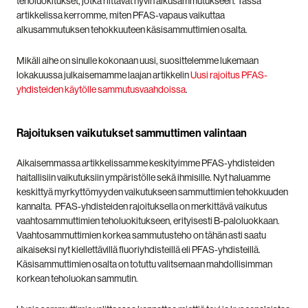
teholuokitukset, jotka riittävät hyvin alkusammutukseen. Tässä
artikkelissa kerromme, miten PFAS-vapaus vaikuttaa
alkusammutuksen tehokkuuteen käsisammuttimien osalta.
Mikäli aihe on sinulle kokonaan uusi, suosittelemme lukemaan
lokakuussa julkaisemamme laajan artikkelin
Uusi rajoitus PFAS-
yhdisteiden käytölle sammutusvaahdoissa
.
Rajoituksen vaikutukset sammuttimen valintaan
Aikaisemmassa artikkelissamme keskityimme PFAS-yhdisteiden
haitallisiin vaikutuksiin ympäristölle sekä ihmisille. Nyt haluamme
keskittyä myrkyttömyyden vaikutukseen sammuttimien tehokkuuden
kannalta.
PFAS-yhdisteiden rajoituksella on merkittävä vaikutus
vaahtosammuttimien teholuokitukseen, erityisesti B-paloluokkaan.
Vaahtosammuttimien korkea sammutusteho on tähän asti saatu
aikaiseksi nyt kiellettävillä fluoriyhdisteillä eli PFAS-yhdisteillä.
Käsisammuttimien osalta on totuttu valitsemaan mahdollisimman
korkean teholuokan sammutin.