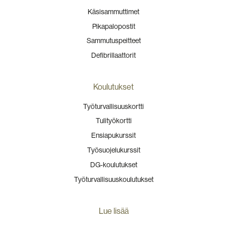
Käsisammuttimet
Pikapalopostit
Sammutuspeitteet
Defibrillaattorit
Koulutukset
Työturvallisuuskortti
Tulityökortti
Ensiapukurssit
Työsuojelukurssit
DG-koulutukset
Työturvallisuuskoulutukset
Lue lisää