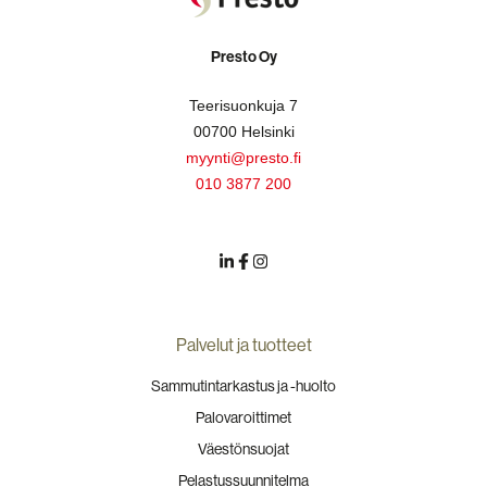
Presto Oy
Teerisuonkuja 7
00700 Helsinki
myynti@presto.fi
010 3877 200
Palvelut ja tuotteet
Sammutintarkastus ja -huolto
Palovaroittimet
Väestönsuojat
Pelastussuunnitelma