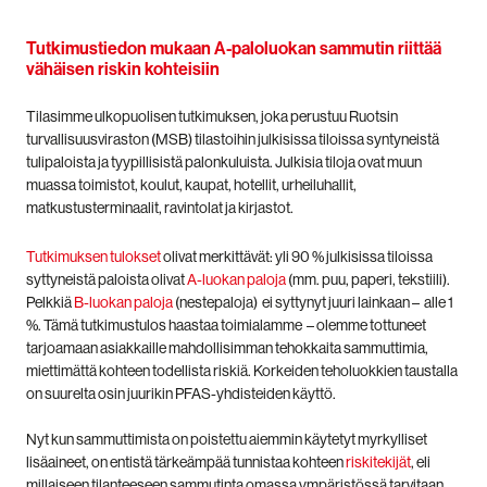
Tutkimustiedon mukaan A-paloluokan sammutin riittää
vähäisen riskin kohteisiin
Tilasimme ulkopuolisen tutkimuksen, joka perustuu Ruotsin
turvallisuusviraston (MSB) tilastoihin julkisissa tiloissa syntyneistä
tulipaloista ja tyypillisistä palonkuluista. Julkisia tiloja ovat muun
muassa toimistot, koulut, kaupat, hotellit, urheiluhallit,
matkustusterminaalit, ravintolat ja kirjastot.
Tutkimuksen tulokset
olivat merkittävät: yli 90 % julkisissa tiloissa
syttyneistä paloista olivat
A-luokan paloja
(mm. puu, paperi, tekstiili).
Pelkkiä
B-luokan paloja
(nestepaloja) ei syttynyt juuri lainkaan – alle 1
%.
Tämä tutkimustulos haastaa toimialamme – olemme tottuneet
tarjoamaan asiakkaille mahdollisimman tehokkaita sammuttimia,
miettimättä kohteen todellista riskiä. Korkeiden teholuokkien taustalla
on suurelta osin juurikin PFAS-yhdisteiden käyttö.
Nyt kun sammuttimista on poistettu aiemmin käytetyt myrkylliset
lisäaineet, on entistä tärkeämpää tunnistaa
kohteen
riskitekijät
, eli
millaiseen tilanteeseen sammutinta omassa ympäristössä tarvitaan.