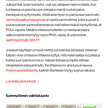
Julkiset tilat, kuten toimistot, ovat siis vähäisen riskin kohteita. Kun
kohteessa on pieni tai jopa olematon riski B-luokan palon
(nestepalon) syttymiselle, riittää aivan hyvin A-paloluokan sammutin.
Sammutinvalikoimassamme
on useita sammuttimia, jotka sopivat A-
luokan palojen sammuttamiseen ja ovat kaiken lisäksi myrkyttömiä, eli
PFAS-vapaita. Mikäli kohteessa kuitenkin on nestepalovaara,
valikoimastamme löytyy myös PFAS-vapaa, B-paloluokan
vaahtosammutin S6S FF.
Jokaisen käyttäjän on hyvä miettiä ostovalintaa tehdessä: millainen
tulipalo voisi omassa kohteessa syttyä, mitä materiaaleja voi palaa ja
kuinka suuri palokuorma on. Näiden tietojen pohjalta valitaan
oikeanlainen käsisammutin. Tarvittaessa voi aina kysyä neuvoa
Preston ammattilaisilta
, kaikkiin tilanteisiin löytyy sopiva ratkaisu.
Lue lisää paloluokista →
Sammuttimen valintakaavio