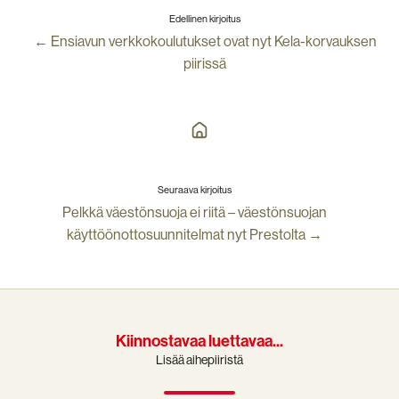
Edellinen kirjoitus
← Ensiavun verkkokoulutukset ovat nyt Kela-korvauksen
piirissä
Seuraava kirjoitus
Pelkkä väestönsuoja ei riitä – väestönsuojan
käyttöönottosuunnitelmat nyt Prestolta →
Kiinnostavaa luettavaa...
Lisää aihepiiristä