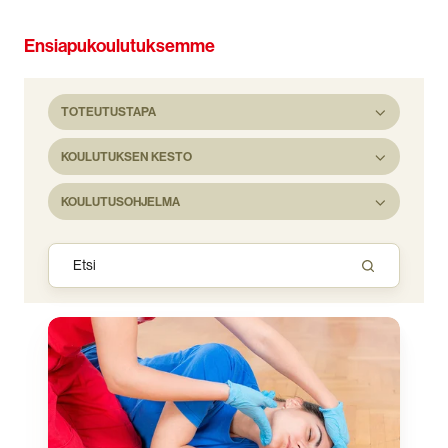
Ensiapukoulutuksemme
TOTEUTUSTAPA
KOULUTUKSEN KESTO
KOULUTUSOHJELMA
SPR
Hätäensiapukurssi
4
t®