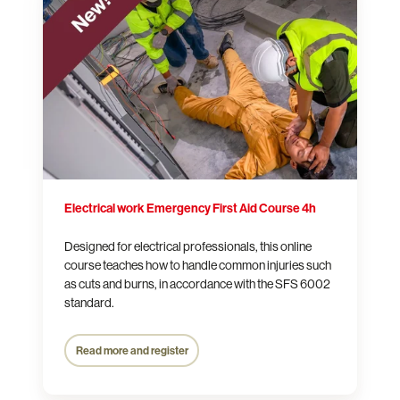
Emergency
First
Aid
Course
4h
Electrical work Emergency First Aid Course 4h
Designed for electrical professionals, this online
course teaches how to handle common injuries such
as cuts and burns, in accordance with the SFS 6002
standard.
Read more and register