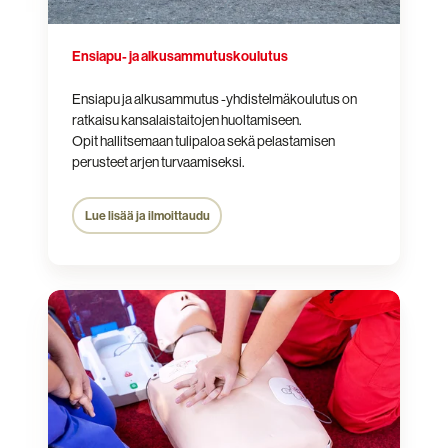
Ensiapu- ja alkusammutuskoulutus
Ensiapu ja alkusammutus -yhdistelmäkoulutus on
ratkaisu kansalaistaitojen huoltamiseen.
Opit hallitsemaan tulipaloa sekä pelastamisen
perusteet arjen turvaamiseksi.
Lue lisää ja ilmoittaudu
Defibrillaattorin
käyttökoulutus