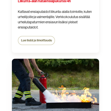
Liikunta-alan hätäensiapukurssi 4h
Kattavat ensiaputaidot liikunta-alalla toimiville, kuten
urheilijoille ja valmentajille. Verkkokoulutus sisältää
urheilutapaturmien ensiavun lisäksi yleiset
ensiaputaidot.
Lue lisää ja ilmoittaudu
Ensiapu-
ja
alkusammutuskoulutus