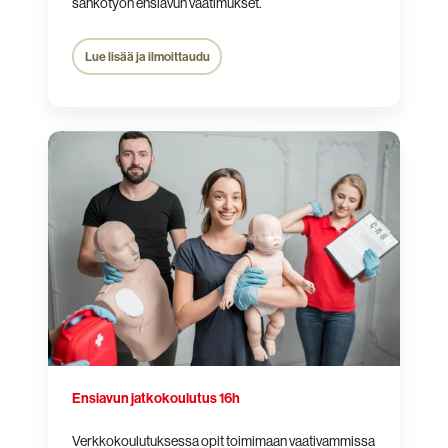
sähkötyön ensiavun vaatimukset.
Lue lisää ja ilmoittaudu
Ensiavun
jatkokoulutus
16h
Ensiavun jatkokoulutus 16h
Verkkokoulutuksessa opit toimimaan vaativammissa