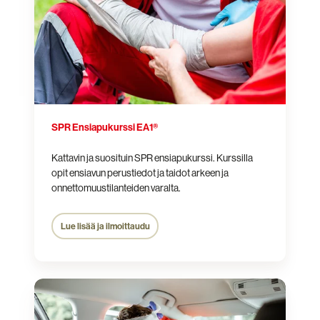
SPR Ensiapukurssi EA1®
Kattavin ja suosituin SPR ensiapukurssi. Kurssilla
opit ensiavun perustiedot ja taidot arkeen ja
onnettomuustilanteiden varalta.
Lue lisää ja ilmoittaudu
SPR
Ensiapukurssi
EA