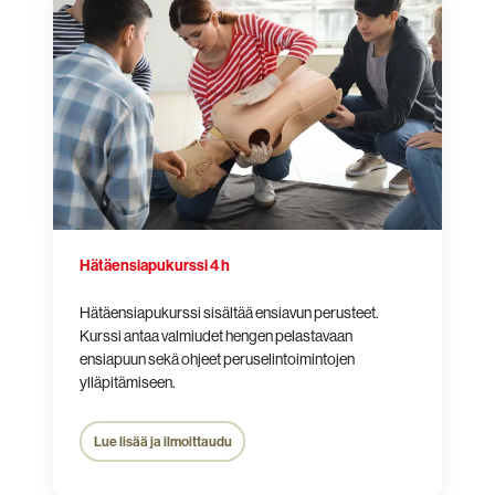
4
h
Hätäensiapukurssi 4 h
Hätäensiapukurssi sisältää ensiavun perusteet.
Kurssi antaa valmiudet hengen pelastavaan
ensiapuun sekä ohjeet peruselintoimintojen
ylläpitämiseen.
Lue lisää ja ilmoittaudu