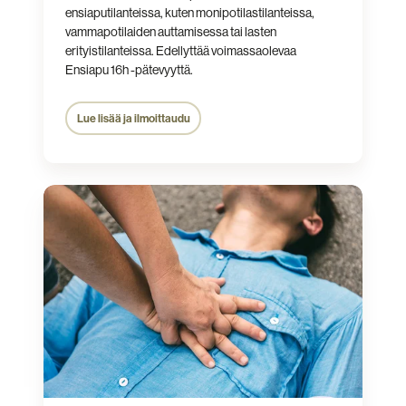
ensiaputilanteissa, kuten monipotilastilanteissa,
vammapotilaiden auttamisessa tai lasten
erityistilanteissa. Edellyttää voimassaolevaa
Ensiapu 16h -pätevyyttä.
Lue lisää ja ilmoittaudu
Emergency
First
Aid
Course
4h