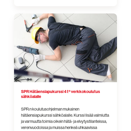
SPR
Hätäensiapukurssi
4
t®
verkkokoulutus
sähköalalle
SPR Hätäensiapukurssi 4 t® verkkokoulutus
sähköalalle
SPR:n koulutusohjelman mukainen
hätäensiapukurssi sähköalalle. Kurssi lisää valmiutta
ja varmuutta toimia oikein hätä- ja elvytystilanteissa,
verenvuodoissa ja muissa henkeä uhkaavissa