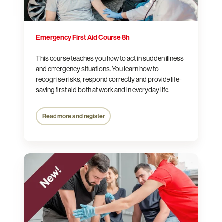
Emergency First Aid Course 8h
This course teaches you how to act in sudden illness
and emergency situations. You learn how to
recognise risks, respond correctly and provide life-
saving first aid both at work and in everyday life.
Read more and register
Basic
First
Aid
Course
16h