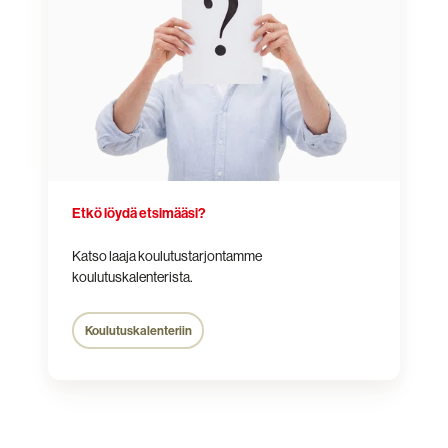
Etkö löydä etsimääsi?
Katso laaja koulutustarjontamme
koulutuskalenterista.
Koulutuskalenteriin