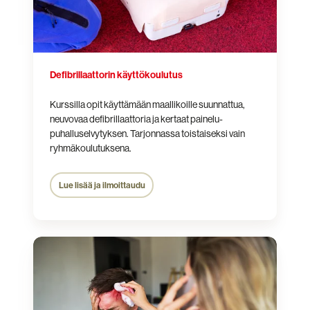
Defibrillaattorin käyttökoulutus
Kurssilla opit käyttämään maallikoille suunnattua,
neuvovaa defibrillaattoria ja kertaat painelu-
puhalluselvytyksen. Tarjonnassa toistaiseksi vain
ryhmäkoulutuksena.
Lue lisää ja ilmoittaudu
Ensiavun
syventävä
kurssi
8h