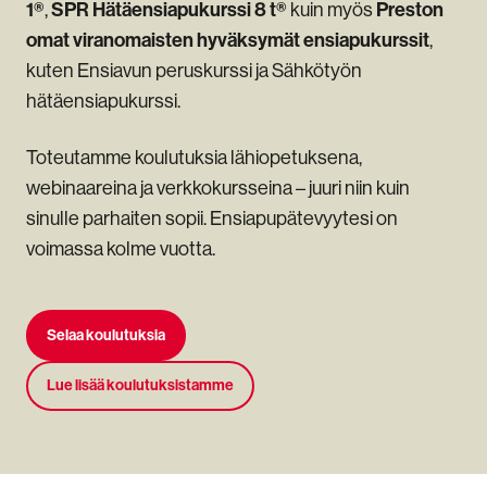
1®
SPR Hätäensiapukurssi 8 t®
Preston
,
kuin myös
omat viranomaisten hyväksymät ensiapukurssit
,
kuten Ensiavun peruskurssi ja Sähkötyön
hätäensiapukurssi.
Toteutamme koulutuksia lähiopetuksena,
webinaareina ja verkkokursseina – juuri niin kuin
sinulle parhaiten sopii. Ensiapupätevyytesi on
voimassa kolme vuotta.
Selaa koulutuksia
Lue lisää koulutuksistamme