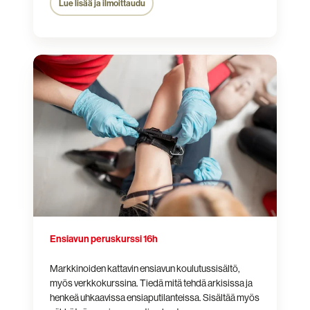
Lue lisää ja ilmoittaudu
Ensiavun
peruskurssi
16h
Ensiavun peruskurssi 16h
Markkinoiden kattavin ensiavun koulutussisältö,
myös verkkokurssina. Tiedä mitä tehdä arkisissa ja
henkeä uhkaavissa ensiaputilanteissa. Sisältää myös