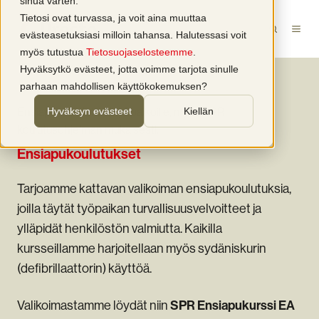
sinua varten.
Tietosi ovat turvassa, ja voit aina muuttaa
evästeasetuksiasi milloin tahansa. Halutessasi voit
myös tutustua
Tietosuojaselosteemme
.
Hyväksytkö evästeet, jotta voimme tarjota sinulle
parhaan mahdollisen käyttökokemuksen?
Hyväksyn evästeet
Kiellän
Ensiapukoulutukset työpaikoille, myös SPR
koulutusohjelman mukaisesti.
Ensiapukoulutukset
Tarjoamme kattavan valikoiman ensiapukoulutuksia,
joilla täytät työpaikan turvallisuusvelvoitteet ja
ylläpidät henkilöstön valmiutta. Kaikilla
kursseillamme harjoitellaan myös sydäniskurin
(defibrillaattorin) käyttöä.
SPR Ensiapukurssi EA
Valikoimastamme löydät niin