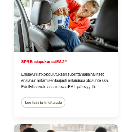
2®
SPR Ensiapukurssi EA 2®
Ensiavun jatkokoulutuksen suorittamalla hallitset
ensiavun antamisen laajasti erilaisissa olosuhteissa.
Edellyttää voimassa olevaa EA 1-pätevyyttä.
Lue lisää ja ilmoittaudu
Hätäensiapukurssi