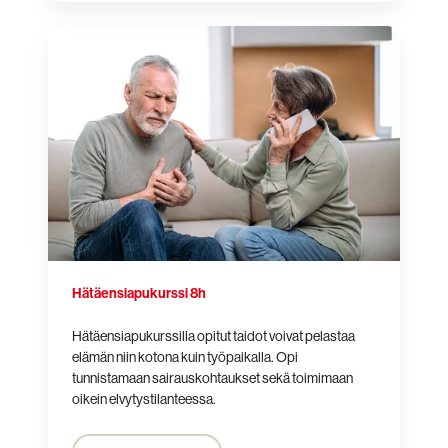
Hätäensiapukurssi
8h
Hätäensiapukurssi 8h
Hätäensiapukurssilla opitut taidot voivat pelastaa
elämän niin kotona kuin työpaikalla. Opi
tunnistamaan sairauskohtaukset sekä toimimaan
oikein elvytystilanteessa.