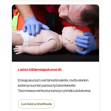
Lasten
hätäensiapukurssi
4h
Lasten hätäensiapukurssi 4h
Ensiapukurssit ovat tärkeitä kaikille, mutta etenkin
lasten ja nuorten parissa työskenteleville.
Tarjonnassa verkkokurssina ja ryhmäkoulutuksena.
Lue lisää ja ilmoittaudu