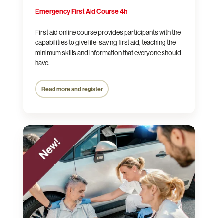
Emergency First Aid Course 4h
First aid online course provides participants with the
capabilities to give life-saving first aid, teaching the
minimum skills and information that everyone should
have.
Read more and register
Emergency
First
Aid
Course
8h