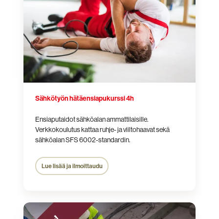
4h
Sähkötyön hätäensiapu­kurssi 4h
Ensiaputaidot sähköalan ammattilaisille.
Verkkokoulutus kattaa ruhje- ja viiltohaavat sekä
sähköalan SFS 6002-standardin.
Lue lisää ja ilmoittaudu
Electrical
work