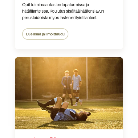
Opit toimimaan lasten tapaturmissa ja
hätätilanteissa. Koulutus sisältää hätäensiavun
perustaidoista myös lasten erityistilanteet.
Lue lisää ja ilmoittaudu
Liikunta-
alan
hätäensiapukurssi
4h