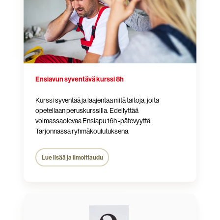
Ensiavun syventävä kurssi 8h
Kurssi
syventää ja laajentaa niitä taitoja, joita
opetellaan peruskurssilla. Edellyttää
voimassaolevaa Ensiapu 16h -pätevyyttä.
Tarjonnassa ryhmäkoulutuksena.
Lue lisää ja ilmoittaudu
Etkö
löydä
etsimääsi?