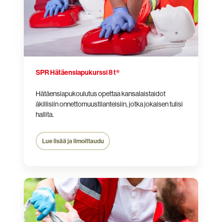
SPR Hätäensiapukurssi 8 t®
Hätäensiapukoulutus opettaa kansalaistaidot
äkillisiin onnettomuustilanteisiin, jotka jokaisen tulisi
hallita.
Lue lisää ja ilmoittaudu
SPR
Ensiapukurssi
EA1®