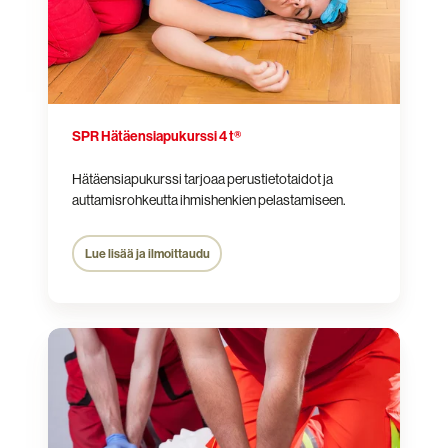
SPR Hätäensiapukurssi 4 t®
Hätäensiapukurssi tarjoaa perustietotaidot ja
auttamisrohkeutta ihmishenkien pelastamiseen.
Lue lisää ja ilmoittaudu
SPR
Hätäensiapukurssi
8
t®