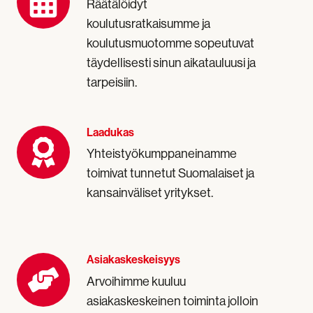
Räätälöidyt
koulutusratkaisumme ja
koulutusmuotomme sopeutuvat
täydellisesti sinun aikatauluusi ja
tarpeisiin.
Laadukas
Laadukas
Yhteistyökumppaneinamme
toimivat tunnetut Suomalaiset ja
kansainväliset yritykset.
Asiakaskeskeisyys
Asiakaskeskeisyys
Arvoihimme kuuluu
asiakaskeskeinen toiminta jolloin