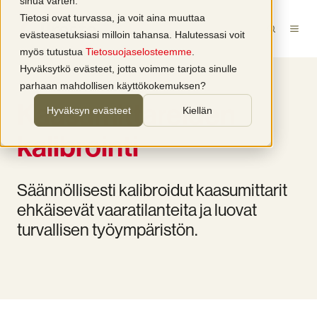
sinua varten.
Tietosi ovat turvassa, ja voit aina muuttaa
evästeasetuksiasi milloin tahansa. Halutessasi voit
myös tutustua
Tietosuojaselosteemme
.
Hyväksytkö evästeet, jotta voimme tarjota sinulle
parhaan mahdollisen käyttökokemuksen?
Kaasumittareiden
Hyväksyn evästeet
Kiellän
kalibrointi
Säännöllisesti kalibroidut kaasumittarit
ehkäisevät vaaratilanteita ja luovat
turvallisen työympäristön.