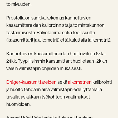
toimivuuden.
Prestolla on vankka kokemus kannettavien
kaasumittareiden kalibroinnista ja toimintakunnon
testaamisesta. Palvelemme sekä teollisuutta
(kaasumittarit ja alkometrit) että kuluttajia (alkometrit).
Kannettavien kaasumittareiden huoltoväli on 6kk -
24kk. Tyypillisimmin kaasumittarit huolletaan 12kk:n
välein valmistajan ohjeiden mukaisesti.
Dräger-kaasumittareiden
sekä
alkometrien
kalibrointi
ja huolto tehdään aina valmistajan edellyttämällä
tavalla, asiakkaan työkohteen vaatimukset
huomioiden.
Ammattikäyttöön tarkoitettujen mittareiden