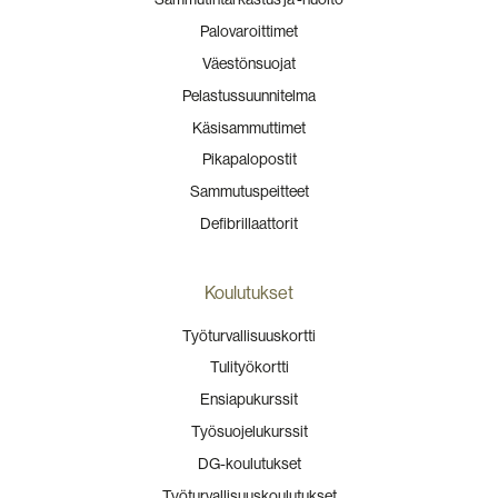
Palovaroittimet
Väestönsuojat
Pelastussuunnitelma
Käsisammuttimet
Pikapalopostit
Sammutuspeitteet
Defibrillaattorit
Koulutukset
Työturvallisuuskortti
Tulityökortti
Ensiapukurssit
Työsuojelukurssit
DG-koulutukset
Työturvallisuuskoulutukset