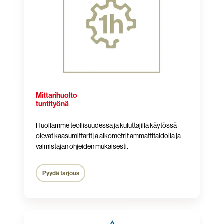
Mittarihuolto
tuntityönä
Huollamme teollisuudessa ja kuluttajilla käytössä
olevat kaasumittarit ja alkometrit ammattitaidolla ja
valmistajan ohjeiden mukaisesti.
Pyydä tarjous
Dräger