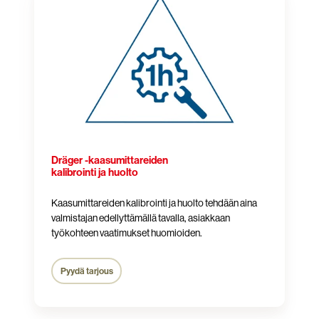
-
kaasumittareiden
kalibrointi
ja
huolto
Dräger -kaasumittareiden
kalibrointi ja huolto
Kaasumittareiden kalibrointi ja huolto tehdään aina
valmistajan edellyttämällä tavalla, asiakkaan
työkohteen vaatimukset huomioiden.
Pyydä tarjous