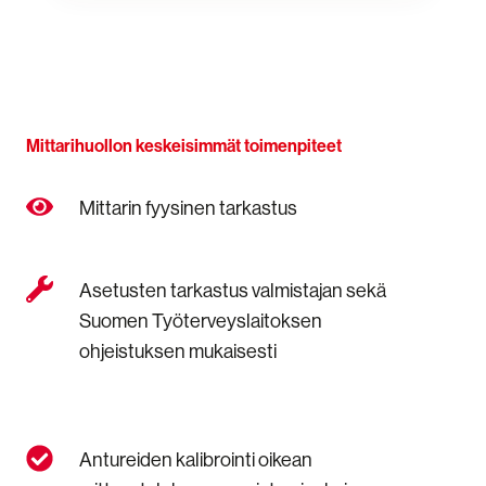
Mittarihuollon keskeisimmät toimenpiteet
Mittarin
Mittarin fyysinen tarkastus
fyysinen
tarkastus
Asetusten
Asetusten tarkastus valmistajan sekä
tarkastus
Suomen Työterveyslaitoksen
valmistajan
ohjeistuksen mukaisesti
sekä
Suomen
Työterveyslaitoksen
ohjeistuksen
mukaisesti
Antureiden
Antureiden kalibrointi oikean
kalibrointi