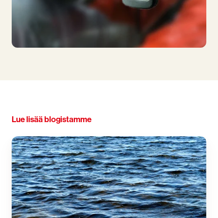
Lue lisää blogistamme
Ovatko
PFAS-
vapaat
sammuttimet
yhtä
tehokkaita?