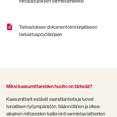
mittaustuloksen varmistamiseksi
oikean
mittaustuloksen
varmistamiseksi
Tarkastuksen
Tarkastuksen dokumentointi kirjalliseen
dokumentointi
tarkastuspöytäkirjaan
kirjalliseen
tarkastuspöytäkirjaan
Miksi kaasumittareiden huolto on tärkeää?
Kaasumittarit estävät vaaratilanteita ja luovat
turvallisen työympäristön. Säännöllinen ja oikea-
aikainen mittareiden kalibrointi varmistaa laitteiden