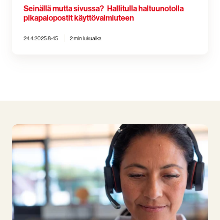
Seinällä mutta sivussa? Hallitulla haltuunotolla
pikapalopostit käyttövalmiuteen
24.4.2025 8:45
2 min lukuaika