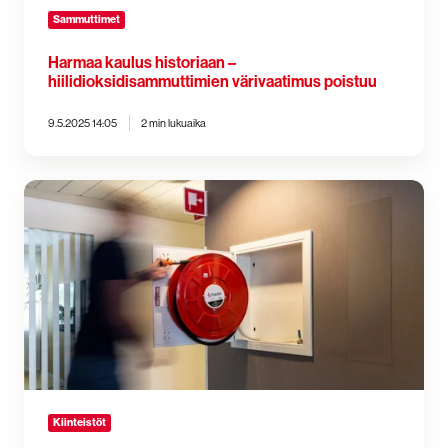
Sammuttimet
Harmaa kaulus historiaan –
hiilidioksidisammuttimien värivaatimus poistuu
9.5.2025 14:05
2 min lukuaika
Seinällä
mutta
sivussa?
Hallitulla
haltuunotolla
pikapalopostit
käyttövalmiuteen
Kiinteistöt