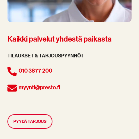
Kaikki palvelut yhdestä paikasta
TILAUKSET & TARJOUSPYYNNÖT
010 3877 200
myynti@presto.fi
PYYDÄ TARJOUS