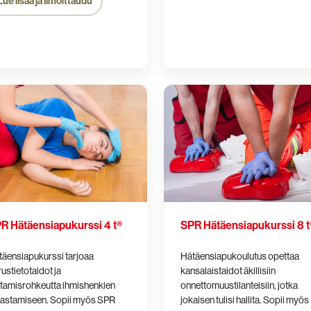
Lue lisää ja ilmoittaudu
SPR
nsiapukurssi
Hätäensiapukurssi
8
t®
R Hätäensiapukurssi 4 t®
SPR Hätäensiapukurssi 8 t
äensiapukurssi tarjoaa
Hätäensiapukoulutus opettaa
ustietotaidot ja
kansalaistaidot äkillisiin
tamisrohkeutta ihmishenkien
onnettomuustilanteisiin, jotka
lastamiseen. Sopii myös SPR
jokaisen tulisi hallita.
Sopii myös