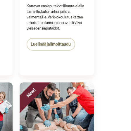
Kattavat ensiaputaidot liikunta-alalla
toimiville, kuten urheilijoille ja
valmentajille. Verkkokoulutus kattaa
urheilutapaturmien ensiavun lisäksi
yleiset ensiaputaidot.
Lue lisää ja ilmoittaudu
Basic
First
Aid
Course
16h