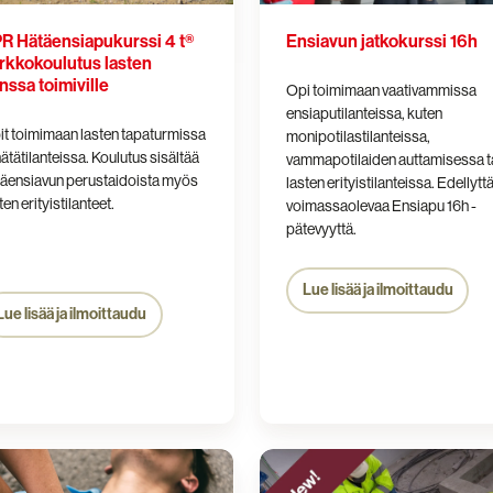
lle
R Hätäensiapukurssi 4 t®
Ensiavun jatkokurssi 16h
rkkokoulutus lasten
nssa toimiville
Opi toimimaan vaativammissa
ensiaputilanteissa, kuten
t toimimaan lasten tapaturmissa
monipotilastilanteissa,
hätätilanteissa. Koulutus sisältää
vammapotilaiden auttamisessa t
täensiavun perustaidoista myös
lasten erityistilanteissa. Edellytt
ten erityistilanteet.
voimassaolevaa Ensiapu 16h -
pätevyyttä.
Lue lisää ja ilmoittaudu
Lue lisää ja ilmoittaudu
gency
Electrical
work