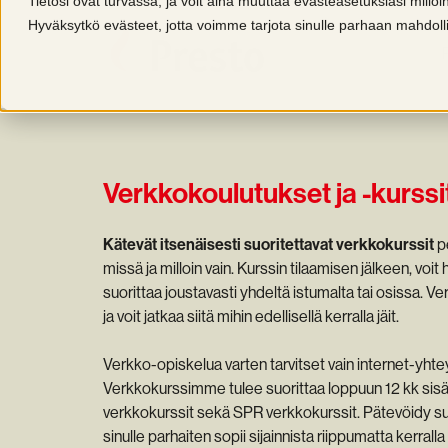
Tietosi ovat turvassa, ja voit aina muuttaa evästeasetuksiasi millo
Hyväksytkö evästeet, jotta voimme tarjota sinulle parhaan mahdo
Verkkokoulutukset ja -kurssi
Kätevät itsenäisesti suoritettavat verkkokurssit
pe
missä ja milloin vain. Kurssin tilaamisen jälkeen, voit
suorittaa joustavasti yhdeltä istumalta tai osissa.
ja voit jatkaa siitä mihin edellisellä kerralla jäit.
Verkko-opiskelua varten tarvitset vain internet-yhte
Verkkokurssimme tulee suorittaa loppuun 12 kk sisä
verkkokurssit sekä SPR verkkokurssit. Pätevöidy suor
sinulle parhaiten sopii sijainnista riippumatta kerralla 