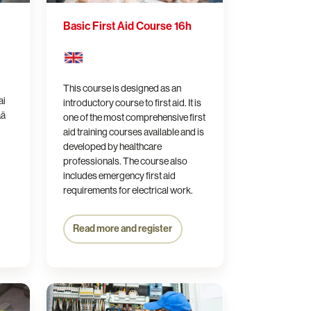
Basic First Aid Course 16h
This course is designed as an
ai
introductory course to first aid.
It is
ää
one of the most comprehensive first
aid training courses available and is
developed by healthcare
professionals.
The course also
includes emergency first aid
requirements for electrical work.
Read more and register
Electrical
Work