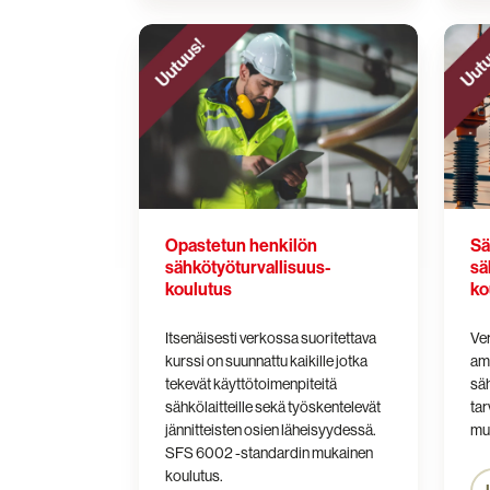
Opastetun
Sähkö
henkilön
sähköt
sähkötyöturvallisuus­
koulu
koulutus
Opastetun henkilön
Sä
sähkötyöturvallisuus­
sä
koulutus
ko
Itsenäisesti verkossa suoritettava
Ve
kurssi on suunnattu kaikille
jotka
amm
tekevät käyttötoimenpiteitä
säh
sähkölaitteille sekä työskentelevät
tar
jännitteisten osien läheisyydessä.
mu
SFS 6002 -standardin mukainen
koulutus.