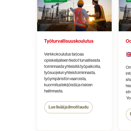
Työturvallisuuskoulutus
Oc
Verkkokoulutus tarjoaa
opiskelijalleen tiedot turvallisesta
toiminnasta yhteisillä työpaikoilla,
On
työsuojelun yhteistoiminnasta,
inf
työympäristön vaaroista,
sh
kuormitustekijöistä ja riskien
hea
hallinnasta.
str
You
Lue lisää ja ilmoittaudu