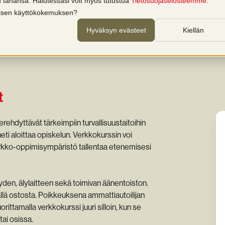
in tahansa. Halutessasi voit myös tutustua
Tietosuojaselosteemme
.
llisen käyttökokemuksen?
Palvelut
Tuotteet
Koulutukset
Toimialat
Tietopankk
Hyväksyn evästeet
Kiellän
t
rehdyttävät tärkeimpiin turvallisuustaitoihin
 heti aloittaa opiskelun. Verkkokurssin voi
 Verkko-oppimisympäristö tallentaa etenemisesi
yden, älylaitteen sekä toimivan äänentoiston.
llä ostosta. Poikkeuksena ammattiautoilijan
ittamalla verkkokurssi juuri silloin, kun se
tai osissa.