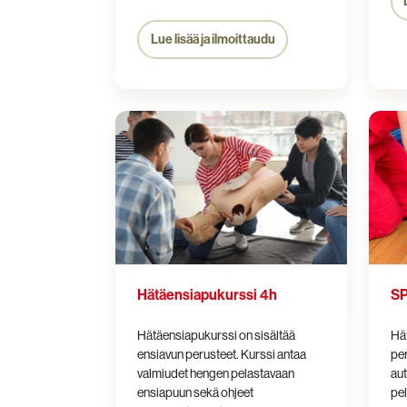
Lue lisää ja ilmoittaudu
Hätäensiapukurssi
SPR
4h
Hätäe
4
t®
Hätäensiapukurssi 4h
SP
Hätäensiapukurssi on sisältää
Hät
ensiavun perusteet. Kurssi antaa
per
valmiudet hengen pelastavaan
aut
ensiapuun sekä ohjeet
pe