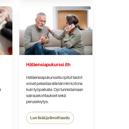
Hätäensiapukurssi
8h
Hätäensiapukurssi 8h
Hätäensiapukurssilla opitut taidot
voivat pelastaa elämän niin kotona
ä
kuin työpaikalla. Opi tunnistamaan
sairauskohtaukset sekä
peruselvytys.
Lue lisää ja ilmoittaudu