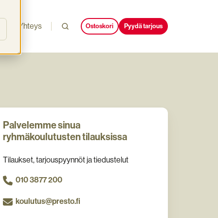
i
Yhteys
Ostoskori
Pyydä tarjous
Palvelemme sinua
ryhmäkoulutusten tilauksissa
Tilaukset, tarjouspyynnöt ja tiedustelut
010 3877 200
koulutus@presto.fi