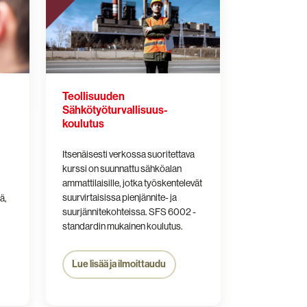
Teollisuuden
Sähkötyöturvallisuus­
koulutus
Itsenäisesti verkossa suoritettava
kurssi on suunnattu sähköalan
ammattilaisille, jotka työskentelevät
suurvirtaisissa pienjännite- ja
ä,
suurjännitekohteissa.
SFS 6002 -
standardin mukainen koulutus.
Lue lisää ja ilmoittaudu