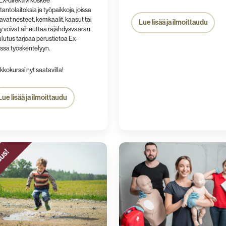
X-direktiivi koskee
tantolaitoksia ja työpaikkoja, joissa
avat nesteet, kemikaalit, kaasut tai
Lue lisää ja ilmoittaudu
y voivat aiheuttaa räjähdysvaaran.
lutus tarjoaa perustietoa Ex-
oissa työskentelyyn.
kkokurssi nyt saatavilla!
Lue lisää ja ilmoittaudu
Ensiavun
nsiapukurssi
jatkokurssi
16h
okoulutus
a