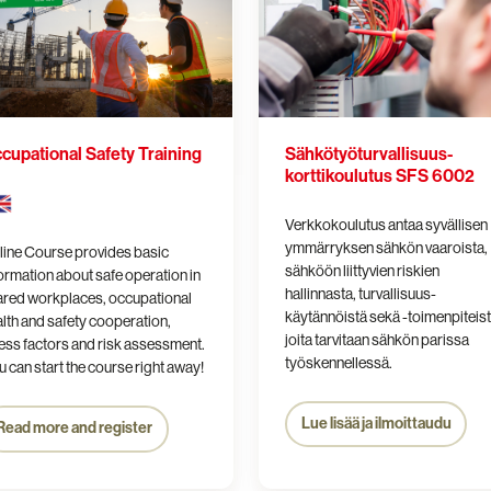
SFS
6002
cupational Safety Training
Sähkötyö­turvallisuus­
korttikoulutus SFS 6002
Verkkokoulutus antaa syvällisen
ymmärryksen sähkön vaaroista,
line Course
provides basic
sähköön liittyvien riskien
ormation about safe operation in
hallinnasta, turvallisuus­
ared workplaces, occupational
käytännöistä sekä -toimenpiteist
lth and safety cooperation,
joita tarvitaan sähkön parissa
ess factors and risk assessment.
työskennellessä.
 can start the course right away!
Lue lisää ja ilmoittaudu
Read more and register