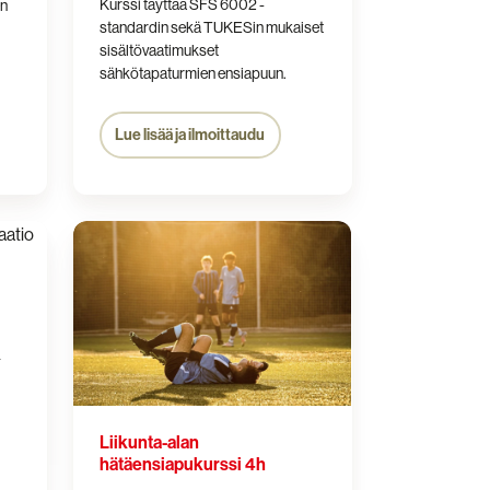
Kurssi täyttää SFS 6002 -
en
standardin sekä TUKESin mukaiset
sisältövaatimukset
sähkötapaturmien ensiapuun.
Lue lisää ja ilmoittaudu
Liikunta-
alan
hätäensiapukurssi
4h
a
Liikunta-alan
hätäensiapukurssi 4h