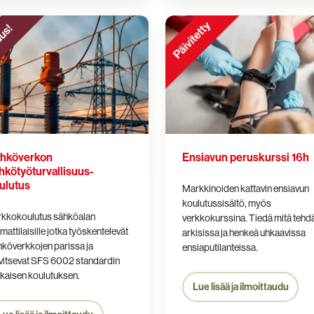
verkon
Ensiavun
yöturvallisuus­
peruskurssi
tus
16h
hköverkon
Ensiavun peruskurssi 16h
hkötyöturvallisuus­
ulutus
Markkinoiden kattavin ensiavun
koulutussisältö, myös
rkkokoulutus sähköalan
verkkokurssina. Tiedä mitä tehd
attilaisille jotka työskentelevät
arkisissa ja henkeä uhkaavissa
köverkkojen parissa ja
ensiaputilanteissa.
vitsevat SFS 6002 standardin
kaisen koulutuksen.
Lue lisää ja ilmoittaudu