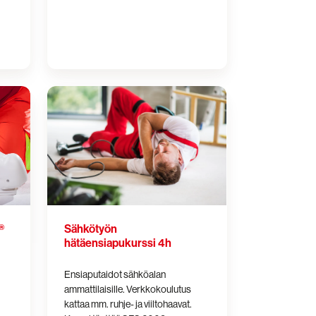
Sähkötyön
hätäensiapukurssi
4h
Sähkötyön
®
hätäensiapukurssi 4h
Ensiaputaidot sähköalan
ammattilaisille. Verkkokoulutus
kattaa mm. ruhje- ja viiltohaavat.