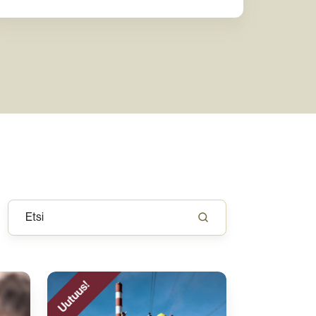
Teollisuuden
Sähkötyöturvallisuus­
koulutus