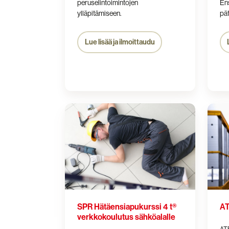
peruselintoimintojen
Ens
ylläpitämiseen.
pät
Lue lisää ja ilmoittaudu
SPR
ATEX
Hätäensiapukurssi
-
4
koulu
t®
verkkokoulutus
sähköalalle
SPR Hätäensiapukurssi 4 t®
AT
verkkokoulutus sähköalalle