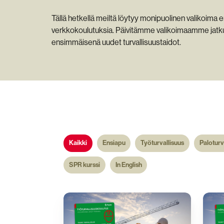
Tällä hetkellä meiltä löytyy monipuolinen valikoima e
verkkokoulutuksia. Päivitämme valikoimaamme jatkuv
ensimmäisenä uudet turvallisuustaidot.
Kaikki
Ensiapu
Työturvallisuus
Paloturv
SPR kurssi
In English
Työturvallisuuskoulutus
Occup
Safet
Traini