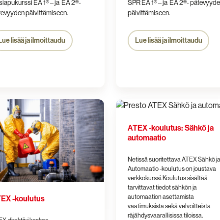
iapukurssi EA 1® – ja EA 2®-
SPR EA 1® – ja EA 2®- pätevyyd
evyyden päivittämiseen.
päivittämiseen.
Lue lisää ja ilmoittaudu
Lue lisää ja ilmoittaudu
ATEX
-
ATEX -koulutus: Sähkö ja
tus
koulutus:
automaatio
Sähkö
ja
Netissä suoritettava ATEX Sähkö j
automaatio
Automaatio -koulutus on joustava
verkkokurssi. Koulutus sisältää
tarvittavat tiedot sähkön ja
automaation asettamista
EX -koulutus
vaatimuksista sekä velvoitteista
räjähdysvaarallisissa tiloissa.