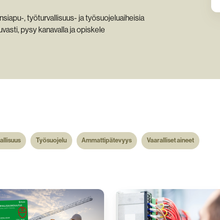
nsiapu-, työturvallisuus- ja työsuojeluaiheisia
asti, pysy kanavalla ja opiskele
allisuus
Työsuojelu
Ammattipätevyys
Vaaralliset aineet
ational
Sähkötyö­
y
turvallisuus­
ng
korttikoulutus