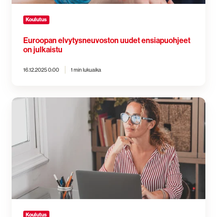
Koulutus
Euroopan elvytysneuvoston uudet ensiapuohjeet
on julkaistu
16.12.2025 0:00
1 min lukuaika
Voiko
ensiapukortin
suorittaa
netissä?
Koulutus