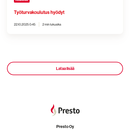
Työturvakoulutus hyödyt
22.10.2025 0:45
2 min lukuaika
Lataa lisää
Presto Oy