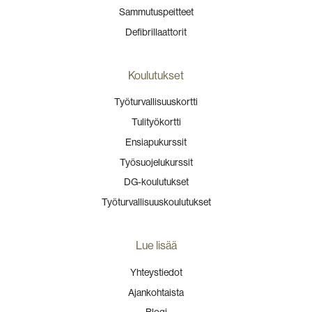
Sammutuspeitteet
Defibrillaattorit
Koulutukset
Työturvallisuuskortti
Tulityökortti
Ensiapukurssit
Työsuojelukurssit
DG-koulutukset
Työturvallisuuskoulutukset
Lue lisää
Yhteystiedot
Ajankohtaista