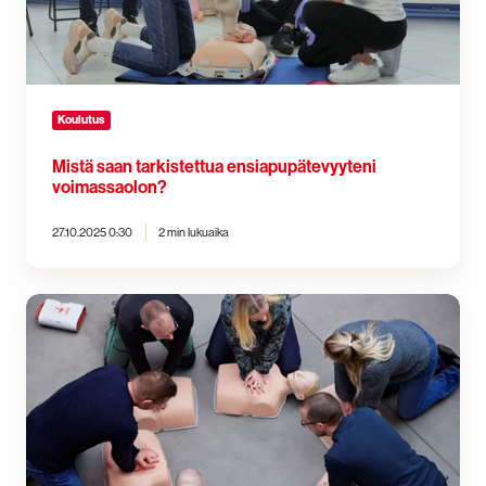
Koulutus
Mistä saan tarkistettua ensiapupätevyyteni
voimassaolon?
27.10.2025 0:30
2 min lukuaika
Hätäensiavun
perusteet
selkokielellä