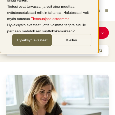
sinua varten.
Tietosi ovat turvassa, ja voit aina muuttaa
evästeasetuksiasi milloin tahansa. Halutessasi voit
myös tutustua
Tietosuojaselosteemme
.
Hyväksytkö evästeet, jotta voimme tarjota sinulle
parhaan mahdollisen käyttökokemuksen?
Koulutus
Hyväksyn evästeet
Kiellän
Ensiavun
verkkokoulutukset
ovat
nyt
Kela-
korvauksen
piirissä