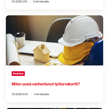
5.11.2025 1:00
2 min lukuaika
Miten
uusia
vanhentunut
työturvakortti?
Koulutus
Miten uusia vanhentunut työturvakortti?
3.11.2025 0:00
1 min lukuaika