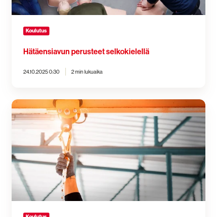
Koulutus
Hätäensiavun perusteet selkokielellä
24.10.2025 0:30
2 min lukuaika
Työturvakoulutus
hyödyt
Koulutus