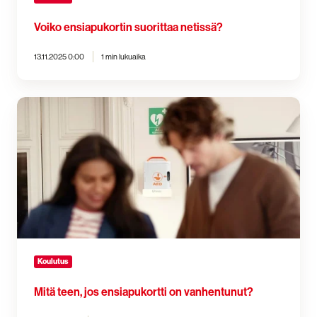
Voiko ensiapukortin suorittaa netissä?
13.11.2025 0:00
1 min lukuaika
Mitä
teen,
jos
ensiapukortti
on
vanhentunut?
Koulutus
Mitä teen, jos ensiapukortti on vanhentunut?