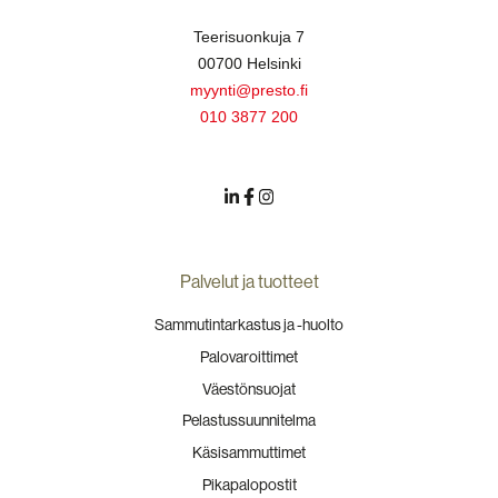
Teerisuonkuja 7
00700 Helsinki
myynti@presto.fi
010 3877 200
Palvelut ja tuotteet
Sammutintarkastus ja -huolto
Palovaroittimet
Väestönsuojat
Pelastussuunnitelma
Käsisammuttimet
Pikapalopostit