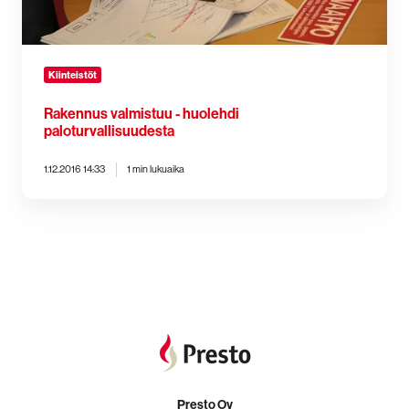
Kiinteistöt
Rakennus valmistuu - huolehdi
paloturvallisuudesta
1.12.2016 14:33
1 min lukuaika
Presto Oy