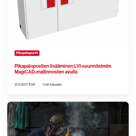
Pikapalopostit
Pikapalopostien lisääminen LVI-suunnitelmiin
MagiCAD-mallinnosten avulla
21.11.2017 8:50
1 min lukuaika
Mikä
sammutin
tulitöihin?