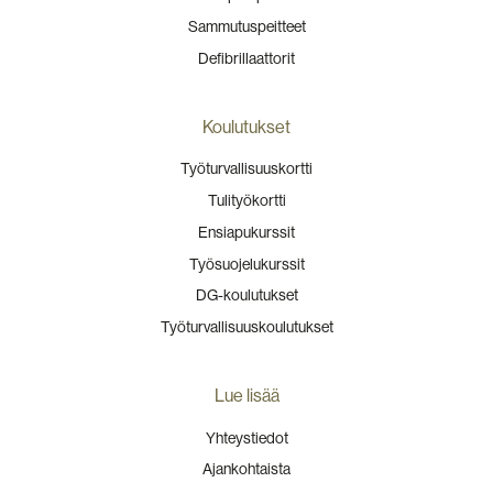
Sammutuspeitteet
Defibrillaattorit
Koulutukset
Työturvallisuuskortti
Tulityökortti
Ensiapukurssit
Työsuojelukurssit
DG-koulutukset
Työturvallisuuskoulutukset
Lue lisää
Yhteystiedot
Ajankohtaista