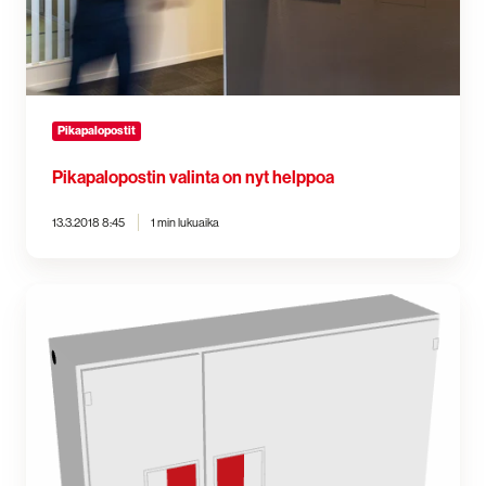
Pikapalopostit
Pikapalopostin valinta on nyt helppoa
13.3.2018 8:45
1 min lukuaika
Pikapalopostien
lisääminen
LVI-
suunnitelmiin
MagiCAD-
mallinnosten
avulla