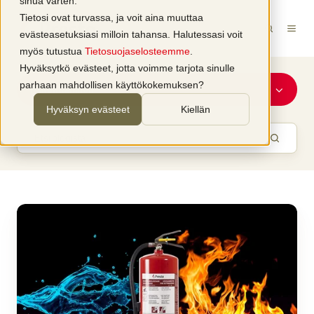
sinua varten.
Tietosi ovat turvassa, ja voit aina muuttaa
evästeasetuksiasi milloin tahansa. Halutessasi voit
myös tutustua
Tietosuojaselosteemme
.
Hyväksytkö evästeet, jotta voimme tarjota sinulle
parhaan mahdollisen käyttökokemuksen?
Rakentaminen
Hyväksyn evästeet
Kiellän
Miksi
vesisammutin
on
vastuullisen
kiinteistön
omistajan
valinta?