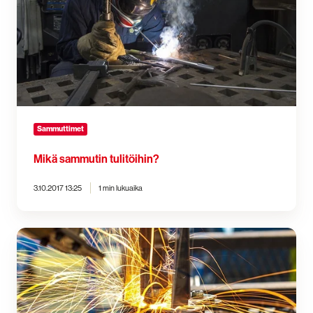
Sammuttimet
Mikä sammutin tulitöihin?
3.10.2017 13:25
1 min lukuaika
Hanki
rakennustyömaan
alkusammutuskalusto
yhdestä
paikasta