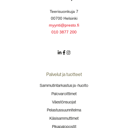
Teerisuonkuja 7
00700 Helsinki
myynti@presto.fi
010 3877 200
Palvelut ja tuotteet
Sammutintarkastus ja -huolto
Palovaroittimet
Väestönsuojat
Pelastussuunnitelma
Käsisammuttimet
Pikapalopostit