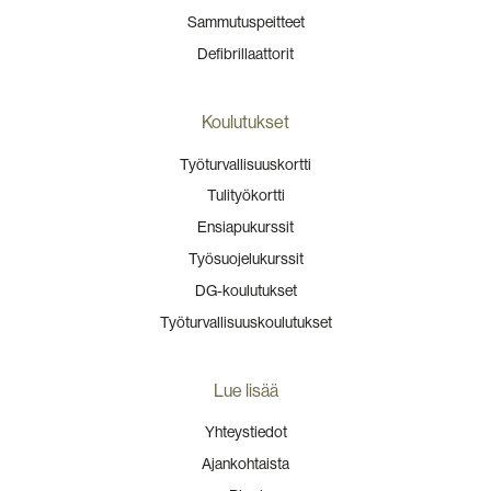
Sammutuspeitteet
Defibrillaattorit
Koulutukset
Työturvallisuuskortti
Tulityökortti
Ensiapukurssit
Työsuojelukurssit
DG-koulutukset
Työturvallisuuskoulutukset
Lue lisää
Yhteystiedot
Ajankohtaista