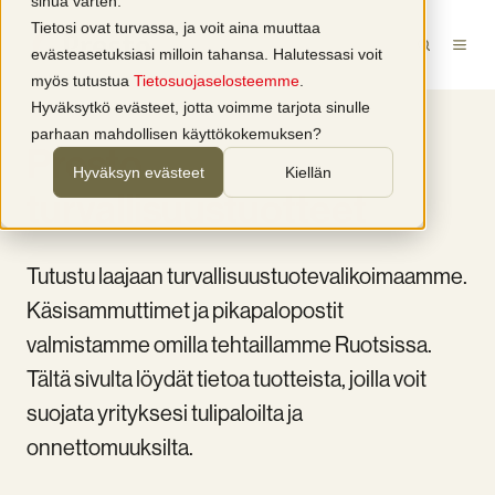
sinua varten.
Tietosi ovat turvassa, ja voit aina muuttaa
evästeasetuksiasi milloin tahansa. Halutessasi voit
myös tutustua
Tietosuojaselosteemme
.
Hyväksytkö evästeet, jotta voimme tarjota sinulle
parhaan mahdollisen käyttökokemuksen?
Presto
Hyväksyn evästeet
Kiellän
turvallisuustuotteet
Tutustu laajaan turvallisuustuotevalikoimaamme.
Käsisammuttimet ja pikapalopostit
valmistamme omilla tehtaillamme Ruotsissa.
Tältä sivulta löydät tietoa tuotteista, joilla voit
suojata yrityksesi tulipaloilta ja
onnettomuuksilta.