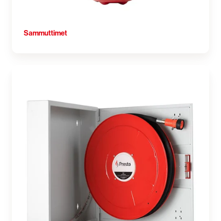
Sammuttimet
Pikapalopostit