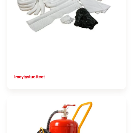
Imeytystuotteet
Liikuteltavat
suurtehosammuttimet