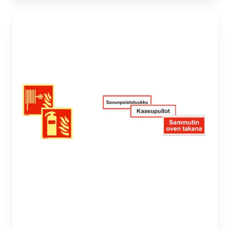
Opasteet
ja
turvakilvet