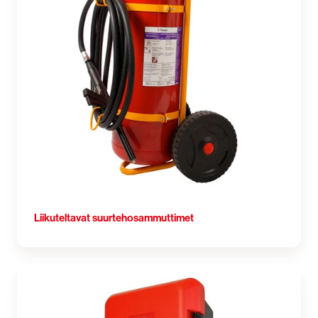
Liikuteltavat suurtehosammuttimet
Sammutinkaapit