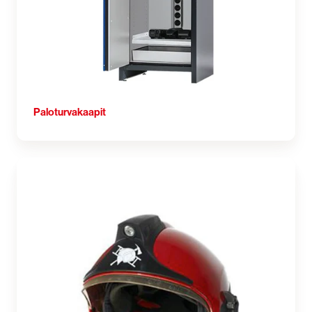
Paloturvakaapit
Palomiesten
varusteet