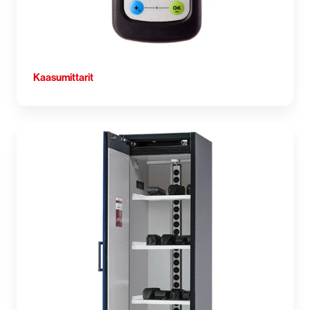
Kaasumittarit
Paloturvakaapit