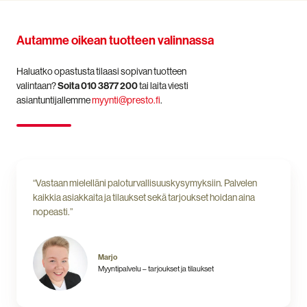
Autamme oikean tuotteen valinnassa
Haluatko opastusta tilaasi sopivan tuotteen
valintaan?
Soita 010 3877 200
tai laita viesti
asiantuntijallemme
myynti@presto.fi
.
“Vastaan mielelläni paloturvallisuuskysymyksiin. Palvelen
kaikkia asiakkaita ja tilaukset sekä tarjoukset hoidan aina
nopeasti.”
Marjo
Myyntipalvelu – tarjoukset ja tilaukset