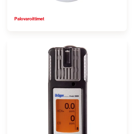
Palovaroittimet
Kaasumittarit