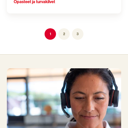
Opasteet ja turvakilvet
1
2
3