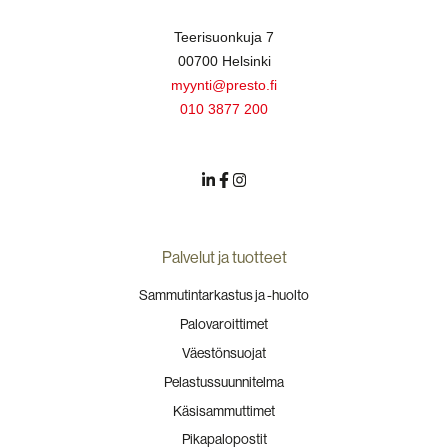
Teerisuonkuja 7
00700 Helsinki
myynti@presto.fi
010 3877 200
Palvelut ja tuotteet
Sammutintarkastus ja -huolto
Palovaroittimet
Väestönsuojat
Pelastussuunnitelma
Käsisammuttimet
Pikapalopostit