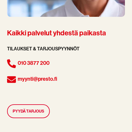
Kaikki palvelut yhdestä paikasta
TILAUKSET & TARJOUSPYYNNÖT
010 3877 200
myynti@presto.fi
PYYDÄ TARJOUS