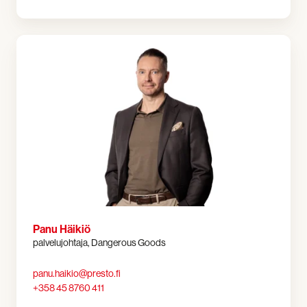
Panu Häikiö
palvelujohtaja, Dangerous Goods
panu.haikio@presto.fi
+358 45 8760 411