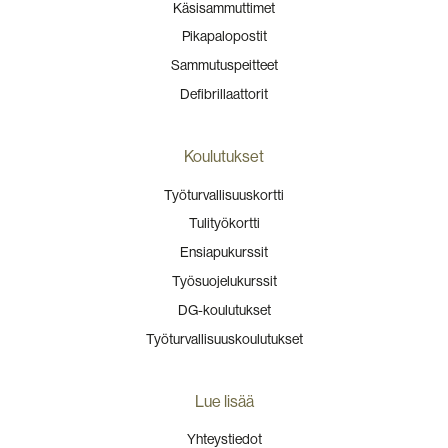
Käsisammuttimet
Pikapalopostit
Sammutuspeitteet
Defibrillaattorit
Koulutukset
Työturvallisuuskortti
Tulityökortti
Ensiapukurssit
Työsuojelukurssit
DG-koulutukset
Työturvallisuuskoulutukset
Lue lisää
Yhteystiedot