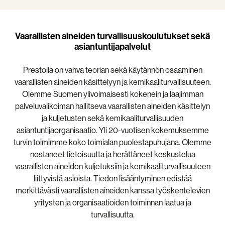
Vaarallisten aineiden turvallisuuskoulutukset sekä
asiantuntijapalvelut
Prestolla on vahva teorian sekä käytännön osaaminen
vaarallisten aineiden käsittelyyn ja kemikaaliturvallisuuteen.
Olemme Suomen ylivoimaisesti kokenein ja laajimman
palveluvalikoiman hallitseva vaarallisten aineiden käsittelyn
ja kuljetusten sekä kemikaaliturvallisuuden
asiantuntijaorganisaatio. Yli 20-vuotisen kokemuksemme
turvin toimimme koko toimialan puolestapuhujana. Olemme
nostaneet tietoisuutta ja herättäneet keskustelua
vaarallisten aineiden kuljetuksiin ja kemikaaliturvallisuuteen
liittyvistä asioista. Tiedon lisääntyminen edistää
merkittävästi vaarallisten aineiden kanssa työskentelevien
yritysten ja organisaatioiden toiminnan laatua ja
turvallisuutta.