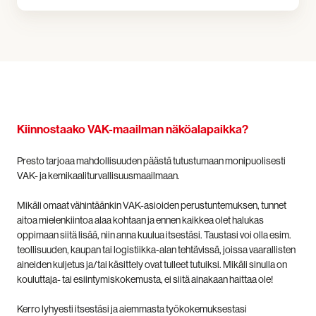
Kiinnostaako VAK-maailman näköalapaikka?
Presto tarjoaa mahdollisuuden päästä tutustumaan monipuolisesti
VAK- ja kemikaaliturvallisuusmaailmaan.
Mikäli omaat vähintäänkin VAK-asioiden perustuntemuksen, tunnet
aitoa mielenkiintoa alaa kohtaan ja ennen kaikkea olet halukas
oppimaan siitä lisää, niin anna kuulua itsestäsi. Taustasi voi olla esim.
teollisuuden, kaupan tai logistiikka-alan tehtävissä, joissa vaarallisten
aineiden kuljetus ja/tai käsittely ovat tulleet tutuiksi. Mikäli sinulla on
kouluttaja- tai esiintymiskokemusta, ei siitä ainakaan haittaa ole!
Kerro lyhyesti itsestäsi ja aiemmasta työkokemuksestasi