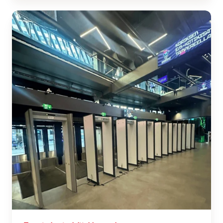
Turvatarkastus­
laitteiden
vuokraus