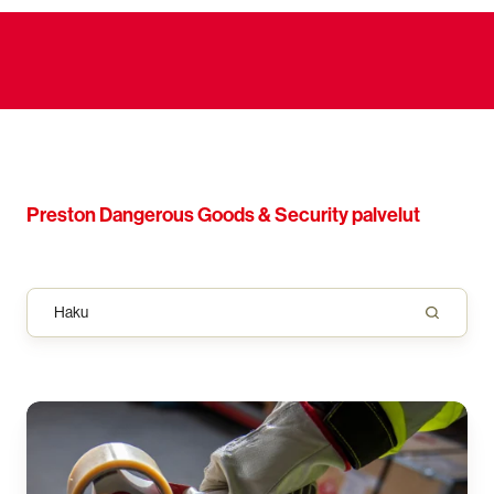
Preston Dangerous Goods & Security palvelut
Lähetys-
ja
pakkauspalvelut