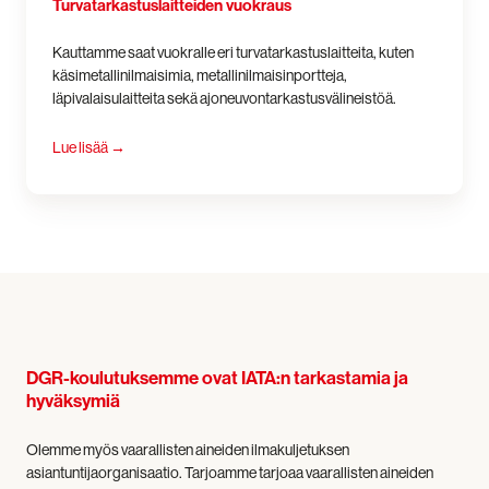
Turvatarkastus­laitteiden vuokraus
Kauttamme saat vuokralle
eri turvatarkastuslaitteita, kuten
käsimetallinilmaisimia, metallinilmaisinportteja,
läpivalaisulaitteita sekä ajoneuvontarkastusvälineistöä.
Lue lisää
→
DGR-koulutuksemme ovat IATA:n tarkastamia ja
hyväksymiä
Olemme myös vaarallisten aineiden ilmakuljetuksen
asiantuntijaorganisaatio. Tarjoamme tarjoaa vaarallisten aineiden