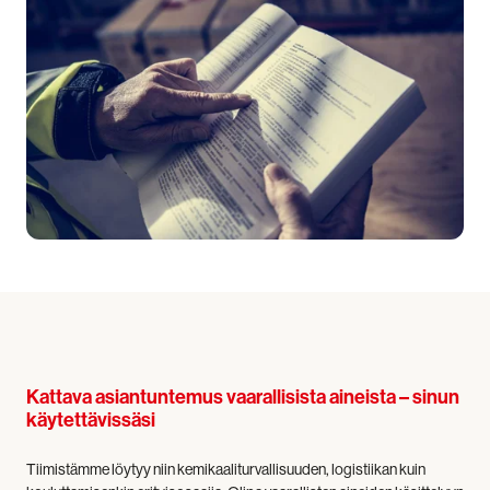
Kattava asiantuntemus vaarallisista aineista – sinun
käytettävissäsi
Tiimistämme löytyy niin kemikaaliturvallisuuden, logistiikan kuin