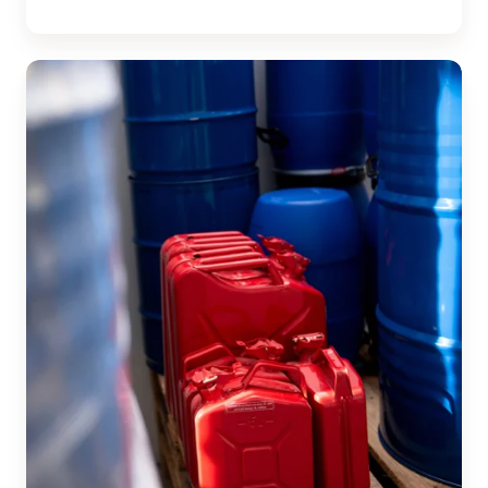
Turvallisuus­
neuvonantaja­
palvelu