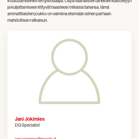
kouluttamisenkin erityisosaajia. Olipa vaarallisten aineiden käsittelyyn
ja kuljettamiseen liittyvät haasteesi millaisia tahansa, tämä
ammattilaisten joukko on valmiina etsimään siihen parhaan
mahdollisen ratkaisun.
Jani Jokimies
DG Specialist
jani.jokimies@presto.fi