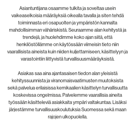
Asiantuntijana osaamme tulkita ja soveltaa usein
vaikeaselkoisia määräyksiä oikealla tavalla ja siten tehdä
toiminnasta eri osapuolten ja ympäristön kannalta
mahdollisimman vähäriskistä. Seuraamme alan kehitystä ja
trendejä, ja huolehdimme koko ajan siitä, että
henkilöstöllämme on käytössään viimeisin tieto niin
vaarallisista aineista kuin niiden kuljettamiseen, käsittelyyn ja
varastointiin liittyvistä turvallisuusmääräyksistä.
Asiakas saa aina ajantasaisen tiedon alan yleisistä
kehityssuunnista ja viranomaisvaatimusten muutoksista
sekä palvelua erilaisissa kemikaalien käsittelyn turvallisuutta
koskevissa ongelmissa. Palvelemme vaarallisia aineita
työssään käsitteleviä asiakkaita ympäri valtakuntaa. Lisäksi
järjestämme turvallisuuskoulutuksia Suomessa sekä maan
rajojen ulkopuolella.