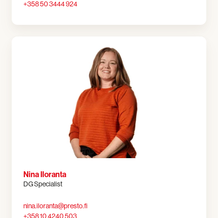
+358 50 3444 924
Nina Iloranta
DG Specialist
nina.iloranta@presto.fi
+358 10 4240 503