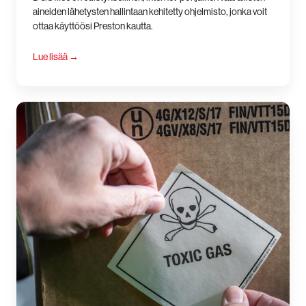
aineiden lähetysten hallintaan kehitetty ohjelmisto, jonka voit
ottaa käyttöösi Preston kautta.
Lue lisää
→
Varoituslipukkeet