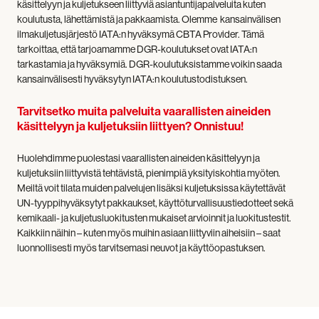
käsittelyyn ja kuljetukseen liittyviä asiantuntijapalveluita kuten
koulutusta, lähettämistä ja pakkaamista. Olemme kansainvälisen
ilmakuljetusjärjestö IATA:n hyväksymä CBTA Provider. Tämä
tarkoittaa, että tarjoamamme DGR-koulutukset ovat IATA:n
tarkastamia ja hyväksymiä. DGR-koulutuksistamme voikin saada
kansainvälisesti hyväksytyn IATA:n koulutustodistuksen.
Tarvitsetko muita palveluita vaarallisten aineiden
käsittelyyn ja kuljetuksiin liittyen? Onnistuu!
Huolehdimme puolestasi vaarallisten aineiden käsittelyyn ja
kuljetuksiin liittyvistä tehtävistä, pienimpiä yksityiskohtia myöten.
Meiltä voit tilata muiden palvelujen lisäksi kuljetuksissa käytettävät
UN-tyyppihyväksytyt pakkaukset, käyttöturvallisuustiedotteet sekä
kemikaali- ja kuljetusluokitusten mukaiset arvioinnit ja luokitustestit.
Kaikkiin näihin – kuten myös muihin asiaan liittyviin aiheisiin – saat
luonnollisesti myös tarvitsemasi neuvot ja käyttöopastuksen.