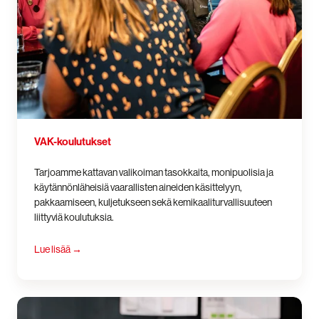
VAK-koulutukset
Tarjoamme kattavan valikoiman tasokkaita, monipuolisia ja
käytännönläheisiä vaarallisten aineiden käsittelyyn,
pakkaamiseen, kuljetukseen sekä kemikaaliturvallisuuteen
liittyviä koulutuksia.
Lue lisää
→
DGOffice