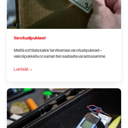
Varoituslipukkeet
Meiltä voit tilata kaikki tarvitsemasi varoituslipukkeet –
vakiolipukkeita on saman tien saatavilla varastossamme.
Lue lisää
→
Testiesineet