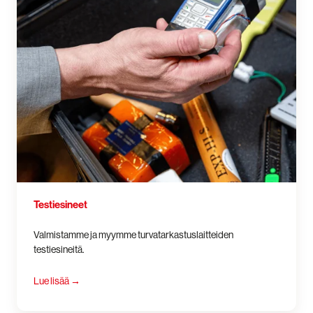
Testiesineet
Valmistamme ja myymme turvatarkastuslaitteiden
testiesineitä.
Lue lisää
→