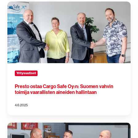
Presto
ostaa
Cargo
Safe
Oy:n: Suomen
vahvin
toimija
vaarallisten
aineiden
hallintaan
Yritysuutiset
Presto ostaa Cargo Safe Oy:n: Suomen vahvin
toimija vaarallisten aineiden hallintaan
4.6.2025
Presto
Oy