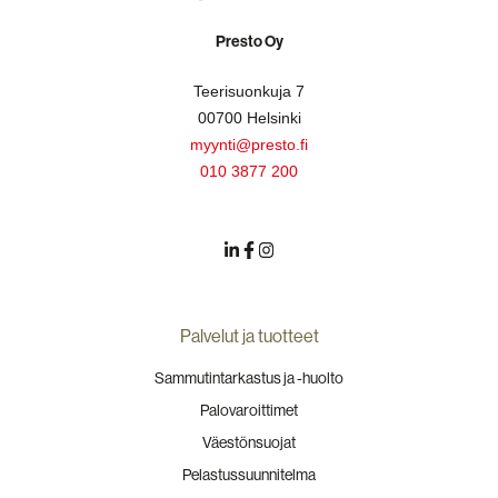
Presto Oy
Teerisuonkuja 7
00700 Helsinki
myynti@presto.fi
010 3877 200
Palvelut ja tuotteet
Sammutintarkastus ja -huolto
Palovaroittimet
Väestönsuojat
Pelastussuunnitelma