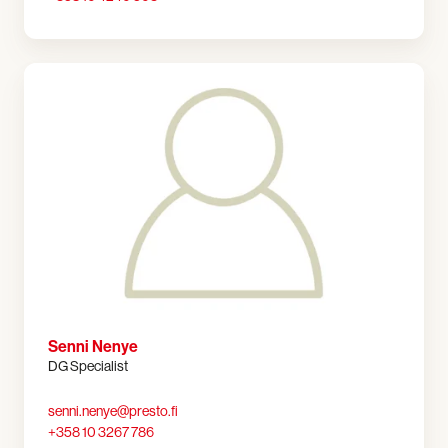
Senni Nenye
DG Specialist
senni.nenye@presto.fi
+358 10 3267 786