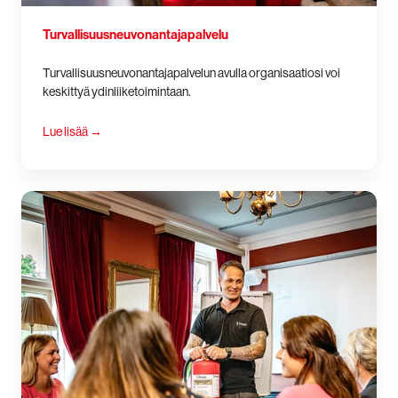
Turvallisuus­neuvonantaja­palvelu
Turvallisuusneuvonantajapalvelun avulla organisaatiosi voi
keskittyä ydinliiketoimintaan.
Lue lisää
→
VAK-
koulutukset