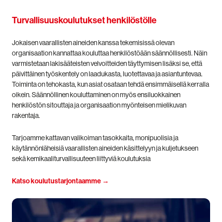
Turvallisuuskoulutukset henkilöstölle
Jokaisen vaarallisten aineiden kanssa tekemisissä olevan
organisaation kannattaa kouluttaa henkilöstöään säännöllisesti. Näin
varmistetaan lakisääteisten velvoitteiden täyttymisen lisäksi se, että
päivittäinen työskentely on laadukasta, luotettavaa ja asiantuntevaa.
Toiminta on tehokasta, kun asiat osataan tehdä ensimmäisellä kerralla
oikein. Säännöllinen kouluttaminen on myös ensiluokkainen
henkilöstön sitouttaja ja organisaation myönteisen mielikuvan
rakentaja.
Tarjoamme kattavan valikoiman tasokkaita, monipuolisia ja
käytännönläheisiä vaarallisten aineiden käsittelyyn ja kuljetukseen
sekä kemikaaliturvallisuuteen liittyviä koulutuksia
Katso koulutustarjontaamme →