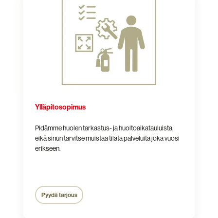
Ylläpitosopimus
Pidämme huolen tarkastus- ja huoltoaikatauluista,
eikä sinun tarvitse muistaa tilata palveluita joka vuosi
erikseen.
Pyydä tarjous