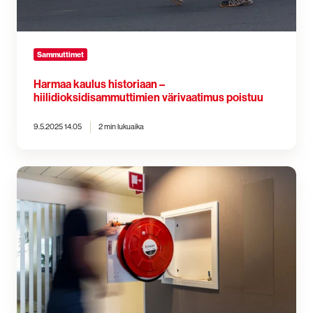
Sammuttimet
Harmaa kaulus historiaan –
hiilidioksidisammuttimien värivaatimus poistuu
9.5.2025 14.05
2 min lukuaika
Seinällä
mutta
sivussa?
Hallitulla
haltuunotolla
pikapalopostit
käyttövalmiuteen