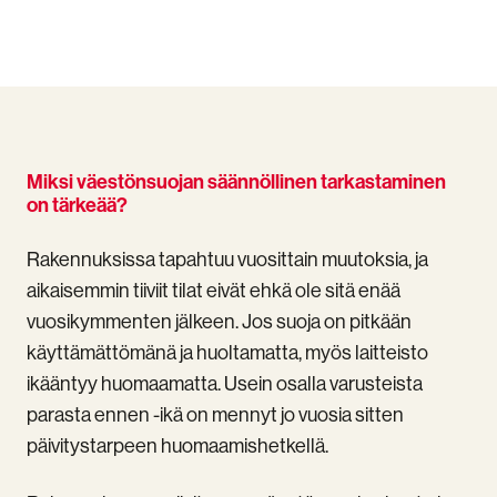
huoltotoimenpiteet
voit
tilata
asiantuntijalta
Miksi väestönsuojan säännöllinen tarkastaminen
on tärkeää?
Rakennuksissa tapahtuu vuosittain muutoksia, ja
aikaisemmin tiiviit tilat eivät ehkä ole sitä enää
vuosikymmenten jälkeen. Jos suoja on pitkään
käyttämättömänä ja huoltamatta, myös laitteisto
ikääntyy huomaamatta. Usein osalla varusteista
parasta ennen -ikä on mennyt jo vuosia sitten
päivitystarpeen huomaamishetkellä.