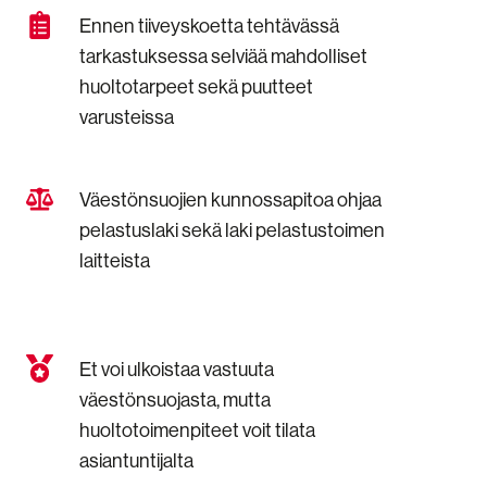
välein
Ennen
Ennen tiiveyskoetta tehtävässä
tehtävä
tiiveyskoetta
tiiveyskoe
tarkastuksessa selviää mahdolliset
tehtävässä
huoltotarpeet sekä puutteet
tarkastuksessa
selviää
varusteissa
mahdolliset
huoltotarpeet
sekä
Väestönsuojien
Väestönsuojien kunnossapitoa ohjaa
puutteet
kunnossapitoa
varusteissa
pelastuslaki sekä laki pelastustoimen
ohjaa
laitteista
pelastuslaki
sekä
laki
pelastustoimen
laitteista
Et
Et voi ulkoistaa vastuuta
voi
väestönsuojasta, mutta
ulkoistaa
huoltotoimenpiteet voit tilata
vastuuta
väestönsuojasta,
asiantuntijalta
mutta