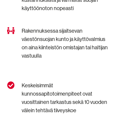
kustannuksista ja varmistat suojan
säästät
käyttöönoton nopeasti
kustannuksista
ja
varmistat
suojan
Rakennuksessa
Rakennuksessa sijaitsevan
käyttöönoton
sijaitsevan
väestönsuojan kunto ja käyttövalmius
nopeasti
väestönsuojan
on aina kiinteistön omistajan tai haltijan
kunto
ja
vastuulla
käyttövalmius
on
aina
kiinteistön
Keskeisimmät
Keskeisimmät
omistajan
kunnossapitotoimenpiteet
tai
kunnossapitotoimenpiteet ovat
ovat
haltijan
vuosittainen tarkastus sekä 10 vuoden
vuosittainen
vastuulla
tarkastus
välein tehtävä tiiveyskoe
sekä
10
vuoden