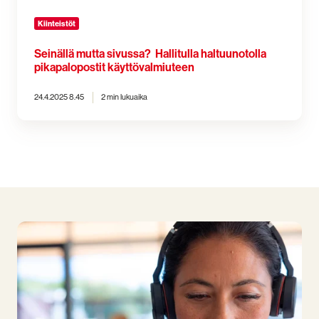
Kiinteistöt
Seinällä mutta sivussa? Hallitulla haltuunotolla
pikapalopostit käyttövalmiuteen
24.4.2025 8.45
2 min lukuaika