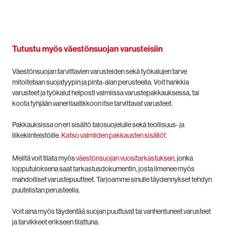
Tutustu myös väestönsuojan varusteisiin
Väestönsuojan tarvittavien varusteiden sekä työkalujen tarve
mitoitetaan suojatyypin ja pinta-alan perusteella. Voit hankkia
varusteet ja työkalut helposti valmiissa varustepakkauksessa, tai
koota tyhjään vanerilaatikkoon itse tarvittavat varusteet.
Pakkauksissa on eri sisältö talosuojelulle sekä teollisuus- ja
liikekiinteistöille.
Katso valmiiden pakkausten sisällöt.
Meiltä voit tilata myös
väestönsuojan vuositarkastuksen
, jonka
lopputuloksena saat tarkastusdokumentin, josta ilmenee myös
mahdolliset varustepuutteet. Tarjoamme sinulle täydennykset tehdyn
puutelistan perusteella.
Voit aina myös täydentää suojan puuttuvat tai vanhentuneet varusteet
ja tarvikkeet erikseen tilattuna.