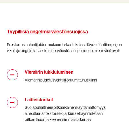
Tyypillisiä ongelmia väestönsuojissa
Preston asiantuntijoiden mukaan tarkastuksissa löydetään liian paljon
vikoja ja ongelmia. Useimmiten väestönsuojien ongelmien syinä ovat:
Viemärin tukkiutuminen
Viemärin
tukkiutuminen
Viemärin pudotusventtiili on jumittunut kiinni
Laitteistorikot
Laitteistorikot
Suojapuhaltimen pitkäaikainen käyttämättömyys
aiheuttaa laitteistorikkoja, kun se käynnistetään
pitkän tauon jälkeen ensimmäistä kertaa