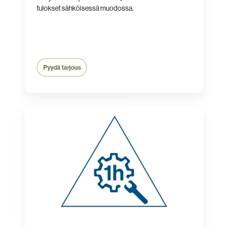
tulokset sähköisessä muodossa.
Pyydä tarjous
Väestönsuojan
10-
vuotishuolto