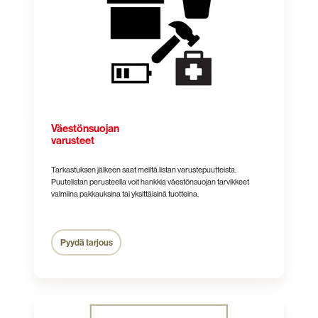
Väestönsuojan
varusteet
Tarkastuksen jälkeen saat meiltä listan varustepuutteista.
Puutelistan perusteella voit hankkia väestönsuojan tarvikkeet
valmiina pakkauksina tai yksittäisinä tuotteina.
Pyydä tarjous
Ylläpitosopimus