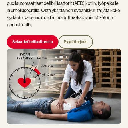
puoliautomaattiset defibrillaattorit (AED) kotiin, työpaikalle
ja urheiluseuralle. Osta yksittäinen sydäniskuri tai jätä koko
sydänturvallisuus meidän hoidettavaksi avaimet käteen -
periaatteella.
Selaa defibrillaattoreita
Pyydä tarjous