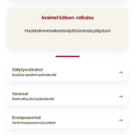
Avaimet
käteen
Avaimet käteen -ratkaisu
-
ratkaisu
Huolehdimme kaikesta käyttöönotosta ylläpitoon
Säilytysratkaisut
Säilytysratkaisut
Kaapit ja opasteet sydäniskurille
Varaosat
Varaosat
Elektrodit ja akut sydäniskurille
Ensiapuasemat
Ensiapuasemat
Hanki ensiapuasemat ja pisteet