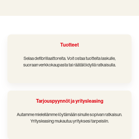
Tuotteet
Tuotteet
Selaa defibrillaattoreita. Voit ostaa tuotteita laskulle,
suoraan verkkokaupasta tai räätälöidyllä ratkaisulla.
Tarjouspyynnöt
ja
Tarjouspyynnöt ja yritysleasing
yritysleasing
Autamme mielellämme löytämään sinulle sopivan ratkaisun.
Yritysleasing mukautuu yrityksesi tarpeisiin.