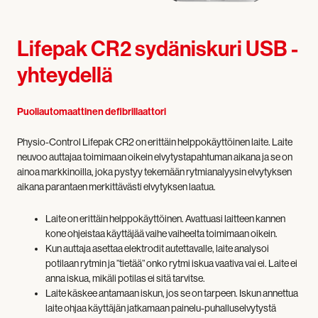
Lifepak CR2 sydäniskuri USB -
yhteydellä
Puoliautomaattinen defibrillaattori
Physio-Control Lifepak CR2 on erittäin helppokäyttöinen laite. Laite
neuvoo auttajaa toimimaan oikein elvytystapahtuman aikana ja se on
ainoa markkinoilla, joka pystyy tekemään rytmianalyysin elvytyksen
aikana parantaen merkittävästi elvytyksen laatua.
Laite on erittäin helppokäyttöinen. Avattuasi laitteen kannen
kone ohjeistaa käyttäjää vaihe vaiheelta toimimaan oikein.
Kun auttaja asettaa elektrodit autettavalle, laite analysoi
potilaan rytmin ja ”tietää” onko rytmi iskua vaativa vai ei. Laite ei
anna iskua, mikäli potilas ei sitä tarvitse.
Laite käskee antamaan iskun, jos se on tarpeen. Iskun annettua
laite ohjaa käyttäjän jatkamaan painelu-puhalluselvytystä