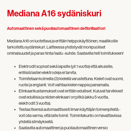
Mediana A16 sydäniskuri
Automaattinen sekä puoliautomaattinen defibrillaattori
Mediana A16 on luotettava ja erittäin helppokäyttöinen, maallikoille
tarkoitettu sydäniskuri. Laitteessa yhdistyvät monipuoliset
ominaisuudet ja paras hinta/laatu -suhde. Saatavilla heti toimitukseen!
Elektrodit sopivat sekä lapsille (yli 1 vuotta) että aikuisille,
erillisiä lasten elektrodeja ei tarvita.
Toimitetaan kolmella (3) kielellä varustettuna. Kielet ovat suomi,
ruotsi ja englanti. Voit vaihtaa kielen nappia painamalla.
Elinkaarikustannukset ovat erittäin edulliset. Kuluvat tarvikkeet
ovat edullisia ja niiden elinkaari on pitkä (akku 5 vuotta,
elektrodit 3 vuotta).
Testaa itsensä automaattisesti ilman käyttäjän toimenpiteitä -
voit olla varma, että laite toimii. Toimintakunto on havaittavissa
yhdellä silmäyksellä.
Saatavilla automaattinen ja puoliautomaattinen versio