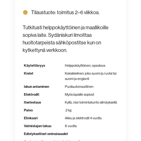
Tilaustuote: toimitus 2–6 viikkoa.
Tutkitusti helppokäyttöinen ja maallikoille
sopiva laite. Sydäniskuri ilmoittaa
huoltotarpeista sähköpostitse kun on
kytkettynä verkkoon.
Käytettävyys
Helppokäyttöinen, opastava
Kielet
Kaksikielinen: joko suomi ja ruotsi tai
suomi ja englanti
Iskun antaminen
Puoliautomaattinen
Elektrodit
Myös lapsille sopivat
Itsetestaus
Kyllä, näe toimintakunto silmäyksellä
Paino
2 kg
Elinkaari
Akku ja elektrodit 4 vuotta
Valmistajan takuu
8 vuotta
Edistykselliset ominaisuudet