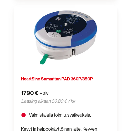
HeartSine
Samaritan
PAD
360P/350P
HeartSine Samaritan PAD 360P/350P
1790 €
+ alv
Leasing alkaen 36,80 € / kk
Valmistajalla toimitusvaikeuksia.
Kevyt ja helppokäyttöinen laite. Kevyen