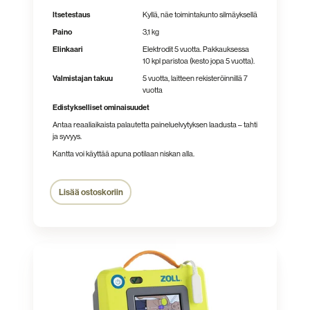
Itsetestaus
Kyllä, näe toimintakunto silmäyksellä
Paino
3,1 kg
Elinkaari
Elektrodit 5 vuotta. Pakkauksessa
10 kpl paristoa (kesto jopa 5 vuotta).
Valmistajan takuu
5 vuotta, laitteen rekisteröinnillä 7
vuotta
Edistykselliset ominaisuudet
Antaa reaaliaikaista palautetta paineluelvytyksen laadusta – tahti
ja syvyys.
Kantta voi käyttää apuna potilaan niskan alla.
Lisää ostoskoriin
Zoll
AED
3