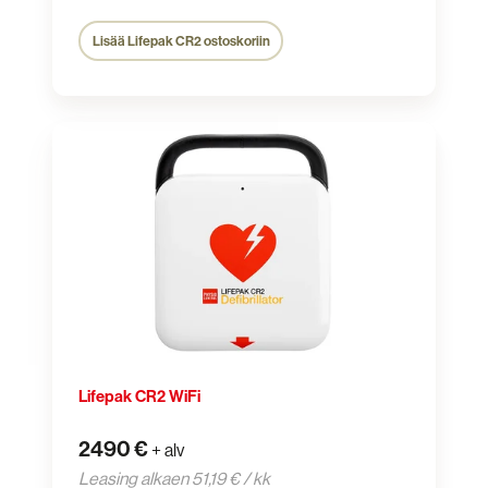
Lisää Lifepak CR2 ostoskoriin
Lifepak
CR2
WiFi
Lifepak CR2 WiFi
2490 €
+ alv
Leasing alkaen 51,19 € / kk