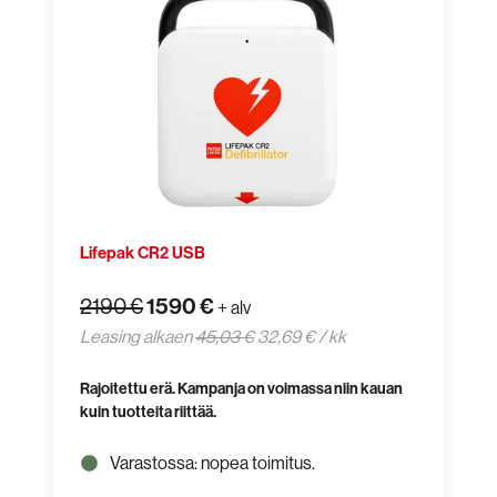
CR2
USB
Lifepak CR2 USB
1590 €
2190 €
+ alv
Leasing alkaen
45,03 €
32,69 € / kk
Rajoitettu erä. Kampanja on voimassa niin kauan
kuin tuotteita riittää.
Varastossa: nopea toimitus.