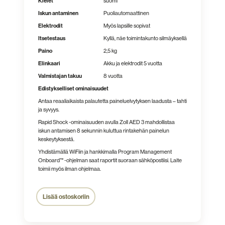
Kielet
suomi
Iskun antaminen
Puoliautomaattinen
Elektrodit
Myös lapsille sopivat
Itsetestaus
Kyllä, näe toimintakunto silmäyksellä
Paino
2,5 kg
Elinkaari
Akku ja elektrodit 5 vuotta
Valmistajan takuu
8 vuotta
Edistykselliset ominaisuudet
Antaa reaaliaikaista palautetta paineluelvytyksen laadusta – tahti
ja syvyys.
Rapid Shock -ominaisuuden avulla Zoll AED 3 mahdollistaa
iskun antamisen 8 sekunnin kuluttua rintakehän painelun
keskeytyksestä.
Yhdistämällä WiFiin ja hankkimalla Program Management
Onboard™ -ohjelman saat raportit suoraan sähköpostiisi. Laite
toimii myös ilman ohjelmaa.
Lisää ostoskoriin