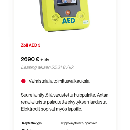
Zoll AED 3
2690 €
+ alv
Leasing alkaen 55,31 € / kk
Valmistajalla toimitusvaikeuksia.
Suurella näytöllä varustettu huippulaite. Antaa
reaaliaikaista palautetta elvytyksen laadusta.
Elektrodit sopivat myös lapsille.
Käytettävyys
Helppokäyttöinen, opastava