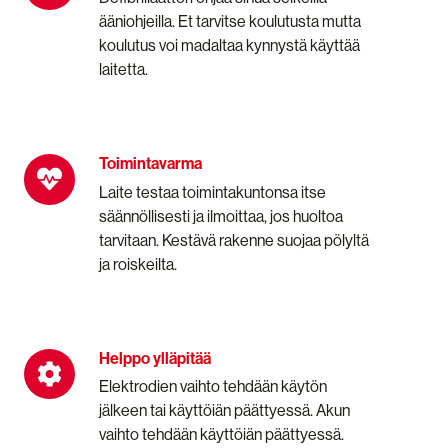
ääniohjeilla.
Et tarvitse koulutusta mutta
koulutus voi madaltaa kynnystä käyttää
laitetta.
Toimintavarma
Toimintavarma
Laite testaa toimintakuntonsa itse
säännöllisesti ja ilmoittaa, jos huoltoa
tarvitaan. Kestävä rakenne suojaa pölyltä
ja roiskeilta.
Helppo ylläpitää
Helppo
ylläpitää
Elektrodien vaihto tehdään käytön
jälkeen tai käyttöiän päättyessä. Akun
vaihto tehdään käyttöiän päättyessä.