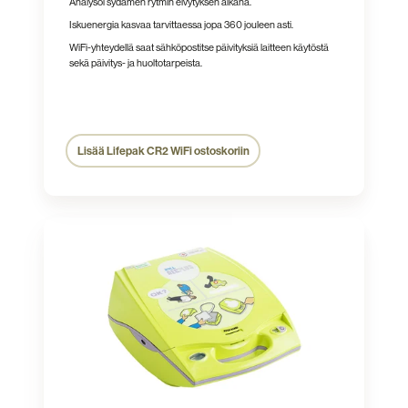
Analysoi sydämen rytmin elvytyksen aikana.
Iskuenergia kasvaa tarvittaessa jopa 360 jouleen asti.
WiFi-yhteydellä saat sähköpostitse päivityksiä laitteen käytöstä
sekä päivitys- ja huoltotarpeista.
Lisää Lifepak CR2 WiFi ostoskoriin
Zoll
AED
PLUS