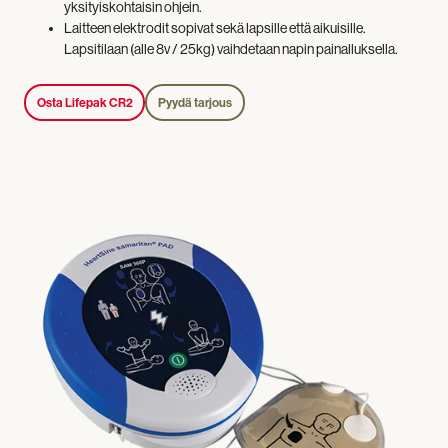
yksityiskohtaisin ohjein.
Laitteen elektrodit sopivat sekä lapsille että aikuisille.
Lapsitilaan (alle 8v / 25kg) vaihdetaan napin painalluksella.
Osta Lifepak CR2
Pyydä tarjous