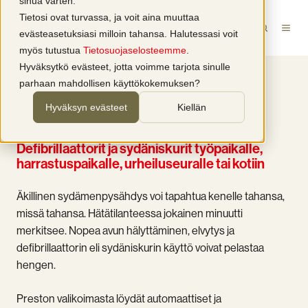
sinua varten.
Tietosi ovat turvassa, ja voit aina muuttaa
evästeasetuksiasi milloin tahansa. Halutessasi voit
myös tutustua
Tietosuojaselosteemme
.
Hyväksytkö evästeet, jotta voimme tarjota sinulle
parhaan mahdollisen käyttökokemuksen?
Hyväksyn evästeet
Kiellän
Sydäniskuri voi pelastaa hengen. Ota se käyttöön jo
tänään.
Defibrillaattorit ja sydäniskurit työpaikalle,
harrastuspaikalle, urheiluseuralle tai kotiin
Äkillinen sydämenpysähdys voi tapahtua kenelle tahansa,
missä tahansa. Hätätilanteessa jokainen minuutti
merkitsee. Nopea avun hälyttäminen, elvytys ja
defibrillaattorin eli sydäniskurin käyttö voivat pelastaa
hengen.
Preston valikoimasta löydät automaattiset ja