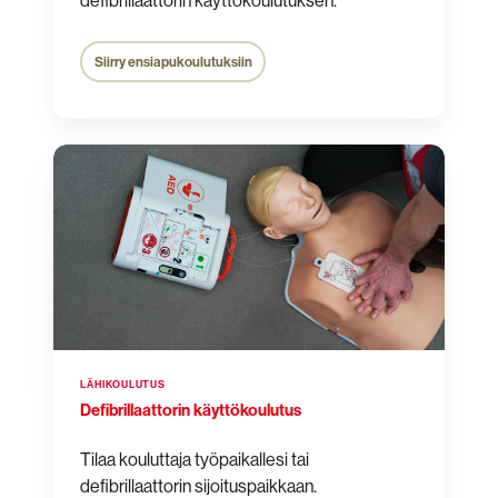
defibrillaattorin käyttökoulutuksen.
Siirry ensiapukoulutuksiin
Defibrillaattorin
käyttökoulutus
LÄHIKOULUTUS
Defibrillaattorin käyttökoulutus
Tilaa kouluttaja työpaikallesi tai
defibrillaattorin sijoituspaikkaan.