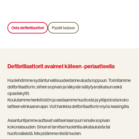
Osta defibrillaattori
Pyydä tarjous
Defibrillaattorit avaimet käteen -periaatteella
Huolehdimme sydänturvallisuudestanne alusta loppuun. Toimitamme
defibrillaattorin, siihen sopivan ja näkyvän säilytysratkaisun sekä
opastekyltit.
Koulutamme henkilöstön ja vastaamme huollosta ja ylläpidosta koko
laitteen elinkaaren ajan. Voit hankkia defibrillaattorin myös leasingilla.
Asiantuntijamme auttavat valitsemaan juuri sinulle sopivan
kokonaisuuden. Sinun ei tarvitse huolehtia aikatauluista tai
huoltoväleistä. Me pidämme niistä huolen.