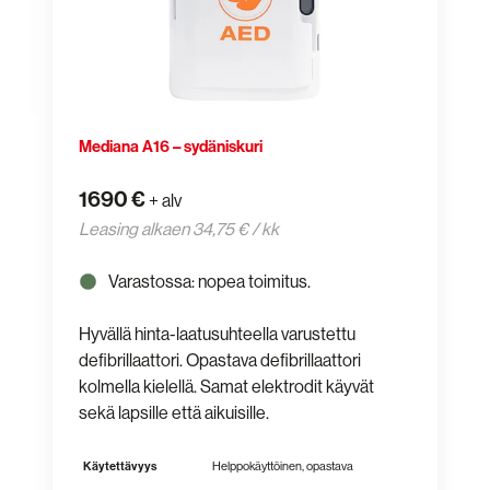
Mediana A16 – sydäniskuri
1690 €
+ alv
Leasing alkaen 34,75 € / kk
Varastossa: nopea toimitus.
Hyvällä hinta-laatusuhteella varustettu
defibrillaattori. Opastava defibrillaattori
kolmella kielellä. Samat elektrodit käyvät
sekä lapsille että aikuisille.
Käytettävyys
Helppokäyttöinen, opastava