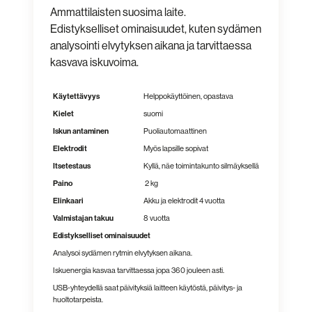
Ammattilaisten suosima laite.
Edistykselliset ominaisuudet, kuten sydämen
analysointi elvytyksen aikana ja tarvittaessa
kasvava iskuvoima.
Käytettävyys
Helppokäyttöinen, opastava
Kielet
suomi
Iskun antaminen
Puoliautomaattinen
Elektrodit
Myös lapsille sopivat
Itsetestaus
Kyllä, näe toimintakunto silmäyksellä
Paino
2 kg
Elinkaari
Akku ja elektrodit 4 vuotta
Valmistajan takuu
8 vuotta
Edistykselliset ominaisuudet
Analysoi sydämen rytmin elvytyksen aikana.
Iskuenergia kasvaa tarvittaessa jopa 360 jouleen asti.
USB-yhteydellä saat päivityksiä laitteen käytöstä, päivitys- ja
huoltotarpeista.