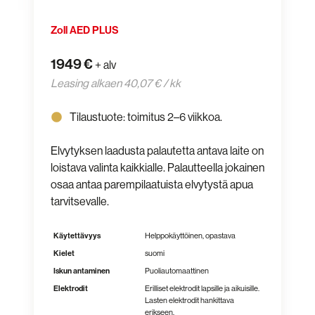
Zoll AED PLUS
1949 €
+ alv
Leasing alkaen 40,07 € / kk
Tilaustuote: toimitus 2–6 viikkoa.
Elvytyksen laadusta palautetta antava laite on
loistava valinta kaikkialle. Palautteella jokainen
osaa antaa parempilaatuista elvytystä apua
tarvitsevalle.
Käytettävyys
Helppokäyttöinen, opastava
Kielet
suomi
Iskun antaminen
Puoliautomaattinen
Elektrodit
Erilliset elektrodit lapsille ja aikuisille.
Lasten elektrodit hankittava
erikseen.