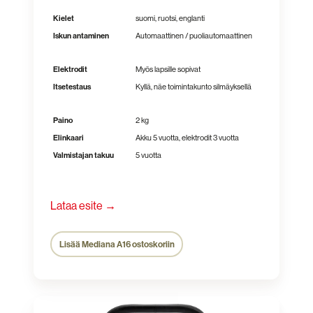
Kielet
suomi, ruotsi, englanti
Iskun antaminen
Automaattinen / puoliautomaattinen
Elektrodit
Myös lapsille sopivat
Itsetestaus
Kyllä, näe toimintakunto silmäyksellä
Paino
2 kg
Elinkaari
Akku 5 vuotta, elektrodit 3 vuotta
Valmistajan takuu
5 vuotta
Lataa esite →
Lisää Mediana A16 ostoskoriin
Lifepak