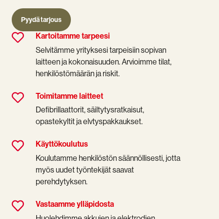
Pyydä tarjous
Kartoitamme tarpeesi
Kartoitamme
tarpeesi
Selvitämme yrityksesi tarpeisiin sopivan
laitteen ja kokonaisuuden. Arvioimme tilat,
henkilöstömäärän ja riskit.
Toimitamme laitteet
Toimitamme
laitteet
Defibrillaattorit, säiltytysratkaisut,
opastekyltit ja elvtyspakkaukset.
Käyttökoulutus
Käyttökoulutus
Koulutamme henkilöstön säännöllisesti, jotta
myös uudet työntekijät saavat
perehdytyksen.
Vastaamme ylläpidosta
Vastaamme
ylläpidosta
Huolehdimme akkujen ja elektrodien