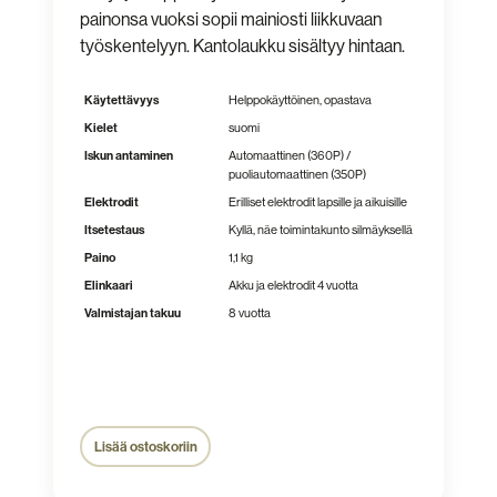
painonsa vuoksi sopii mainiosti liikkuvaan
työskentelyyn. Kantolaukku sisältyy hintaan.
Käytettävyys
Helppokäyttöinen, opastava
Kielet
suomi
Iskun antaminen
Automaattinen (360P) /
puoliautomaattinen (350P)
Elektrodit
Erilliset elektrodit lapsille ja aikuisille
Itsetestaus
Kyllä, näe toimintakunto silmäyksellä
Paino
1,1 kg
Elinkaari
Akku ja elektrodit 4 vuotta
Valmistajan takuu
8 vuotta
Lisää ostoskoriin