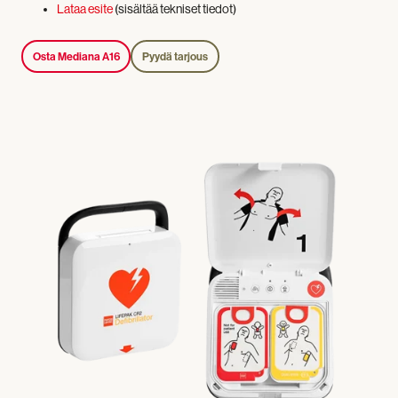
Lataa esite
(sisältää tekniset tiedot)
Osta Mediana A16
Pyydä tarjous