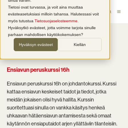
sinua varten.
Tietosi ovat turvassa, ja voit aina muuttaa
FI-FI
evästeasetuksiasi milloin tahansa. Halutessasi voit
myös tutustua
Tietosuojaselosteemme
.
Hyväksytkö evästeet, jotta voimme tarjota sinulle
parhaan mahdollisen käyttökokemuksen?
WEBINAARI
VERKKOKURSSI
Hyväksyn evästeet
Kiellän
Ensiavun peruskurssi 16h
Ensiavun peruskurssi 16h on johdantokurssi. Kurssi
kattaa ensiavun keskeiset taidot ja tiedot, jotka
meidän jokaisen olisi hyvä hallita. Kurssin
suoritettuasi sinulla on vankka käsitys henkeä
uhkaavan hätäensiavun antamisesta sekä omaat
käytännön ensiaputaidot arjen yllättäviin tilanteisiin.