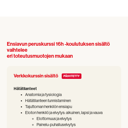
Ensiavun peruskurssi 16h -koulutuksen sisältö
vaihtelee
eri toteutusmuotojen mukaan
Verkkokurssin sisältö
PÄIVITETTY
Hätätilanteet
Anatomia ja fysiologia
Hätätilanteen tunnistaminen
Tajuttoman henkilön ensiapu
Eloton henkilö ja elvytys: aikuinen, lapsi ja vauva
Elottomuus ja elvytys
Painelu-puhalluselvytys