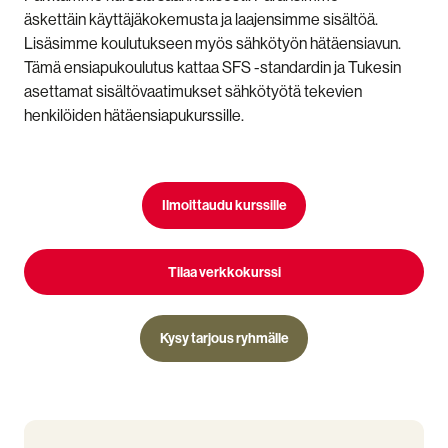
äskettäin käyttäjäkokemusta ja laajensimme sisältöä.
Lisäsimme koulutukseen myös sähkötyön hätäensiavun.
Tämä ensiapukoulutus kattaa SFS -standardin ja Tukesin
asettamat sisältövaatimukset sähkötyötä tekevien
henkilöiden hätäensiapukurssille.
Ilmoittaudu kurssille
Tilaa verkkokurssi
Kysy tarjous ryhmälle