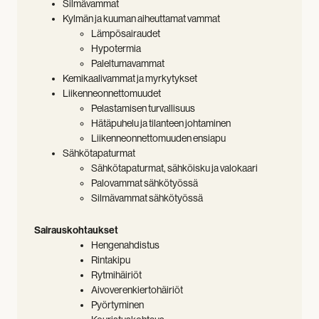
Silmävammat
Kylmän ja kuuman aiheuttamat vammat
Lämpösairaudet
Hypotermia
Paleltumavammat
Kemikaalivammat ja myrkytykset
Liikenneonnettomuudet
Pelastamisen turvallisuus
Hätäpuhelu ja tilanteen johtaminen
Liikenneonnettomuuden ensiapu
Sähkötapaturmat
Sähkötapaturmat, sähköisku ja valokaari
Palovammat sähkötyössä
Silmävammat sähkötyössä
Sairauskohtaukset
Hengenahdistus
Rintakipu
Rytmihäiriöt
Aivoverenkiertohäiriöt
Pyörtyminen