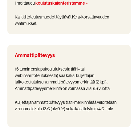
Ilmoittaudu
koulutuskalenteristamme »
Kaikki toteutusmuodot täyttävät Kela-korvattavuuden
vaatimukset.
Ammattipätevyys
16 tunnin ensiapukoulutuksesta (lähi- tai
webinaaritoteutuksesta) saa
kaksi kuljettajan
jatkokoulutuksen ammatti­pätevyys­merkintää (2 kpl)
.
Ammatti­pätevyys­merkintä on voimassa viisi (5) vuotta.
Kuljettajan ammattipätevyys trafi-merkinnästä veloitetaan
viranomaiskulu 13 € (alv 0 %) sekä käsittelykulu 4 € + alv.