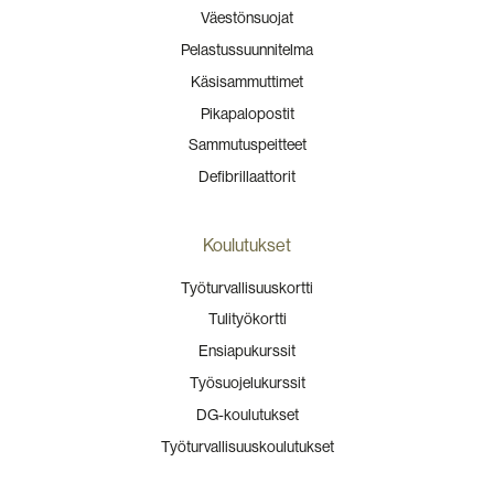
Väestönsuojat
Pelastussuunnitelma
Käsisammuttimet
Pikapalopostit
Sammutuspeitteet
Defibrillaattorit
Koulutukset
Työturvallisuuskortti
Tulityökortti
Ensiapukurssit
Työsuojelukurssit
DG-koulutukset
Työturvallisuuskoulutukset