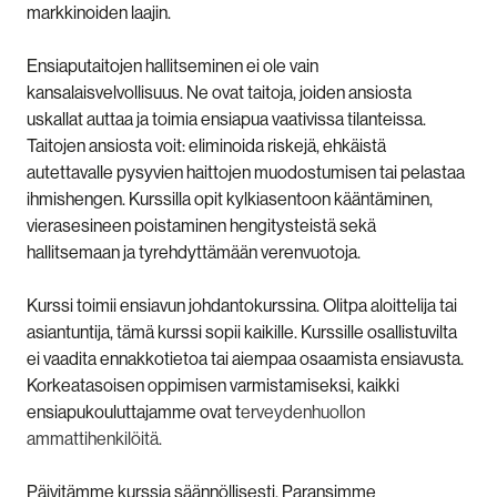
markkinoiden laajin.
Ensiaputaitojen hallitseminen ei ole vain
kansalaisvelvollisuus. Ne ovat taitoja, joiden ansiosta
uskallat auttaa ja toimia ensiapua vaativissa tilanteissa.
Taitojen ansiosta voit: eliminoida riskejä, ehkäistä
autettavalle pysyvien haittojen muodostumisen tai pelastaa
ihmishengen. Kurssilla opit kylkiasentoon kääntäminen,
vierasesineen poistaminen hengitysteistä sekä
hallitsemaan ja tyrehdyttämään verenvuotoja.
Kurssi toimii ensiavun johdantokurssina. Olitpa aloittelija tai
asiantuntija, tämä kurssi sopii kaikille. Kurssille osallistuvilta
ei vaadita ennakkotietoa tai aiempaa osaamista ensiavusta.
Korkeatasoisen oppimisen varmistamiseksi, kaikki
ensiapukouluttajamme ovat t
erveydenhuollon
ammattihenkilöitä.
Päivitämme kurssia säännöllisesti. Paransimme