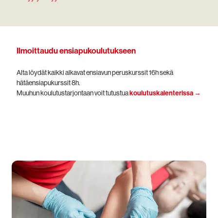
Ilmoittaudu ensiapukoulutukseen
Alta löydät kaikki alkavat ensiavun peruskurssit 16h sekä
hätäensiapukurssit 8h.
Muuhun koulutustarjontaan voit tutustua
koulutuskalenterissa →