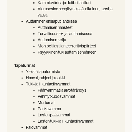
Kammiovärinä ja defibrillaattori
Vierasesine hengitysteissä: aikuinen, lapsi ja
vauva
Auttaminen ensiaputilanteissa
Auttamisen haasteet
Turvallisuustekijät auttamisessa
Auttamisen ketju
Monipotilastilanteen erityispiirteet
Psyykkinen tuki auttamisen jälkeen
Tapaturmat
Yleistä tapaturmista
Haavat, ruhjeet ja sokki
Tuki- ja liikuntaelinvammat
Päänvammat ja aivotärähdys
Pehmytkudosvammat
Murtumat
Rankavamma
Lasten päävammat
Lasten tuki- ja liikuntaelinvammat
Palovammat