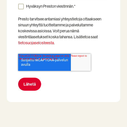
Hyväksyn Preston viestinnän.
*
Presto tarvitsee antamiasi yhteystietoja ottaakseen
sinuun yhteyttä tuotteitamme ja palveluitamme
koskevissa asioissa. Voit perua nämä
viestintäasetukset koska tahansa. Lisätietoa saat
tietosuojaselosteesta
.