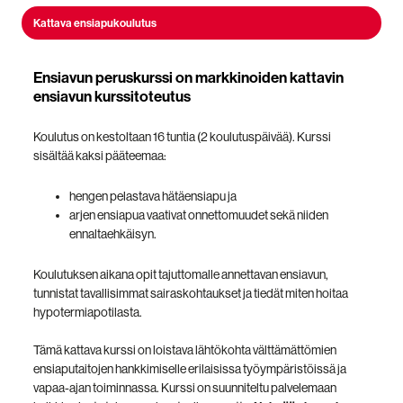
Kattava ensiapukoulutus
Ensiavun peruskurssi on markkinoiden kattavin
ensiavun kurssitoteutus
Koulutus on kestoltaan 16 tuntia (2 koulutuspäivää). Kurssi
sisältää kaksi pääteemaa:
hengen pelastava hätäensiapu ja
arjen ensiapua vaativat onnettomuudet sekä niiden
ennaltaehkäisyn.
Koulutuksen aikana opit tajuttomalle annettavan ensiavun,
tunnistat tavallisimmat sairaskohtaukset ja tiedät miten hoitaa
hypotermiapotilasta.
Tämä kattava kurssi on loistava lähtökohta välttämättömien
ensiaputaitojen hankkimiselle erilaisissa työympäristöissä ja
vapaa-ajan toiminnassa. Kurssi on suunniteltu palvelemaan