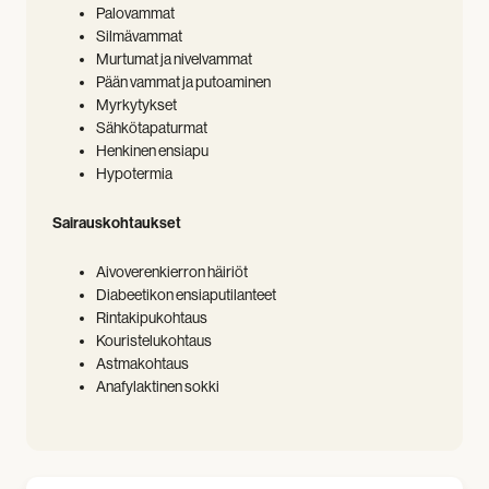
Palovammat
Silmävammat
Murtumat ja nivelvammat
Pään vammat ja putoaminen
Myrkytykset
Sähkötapaturmat
Henkinen ensiapu
Hypotermia
Sairauskohtaukset
Aivoverenkierron häiriöt
Diabeetikon ensiaputilanteet
Rintakipukohtaus
Kouristelukohtaus
Astmakohtaus
Anafylaktinen sokki