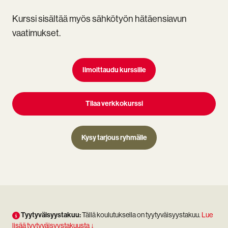
Kurssi sisältää myös sähkötyön hätäensiavun
vaatimukset.
Ilmoittaudu kurssille
Tilaa verkkokurssi
Kysy tarjous ryhmälle
Tyytyväisyystakuu:
Tällä koulutuksella on tyytyväisyystakuu.
Lue
lisää tyytyväisyystakuusta ↓