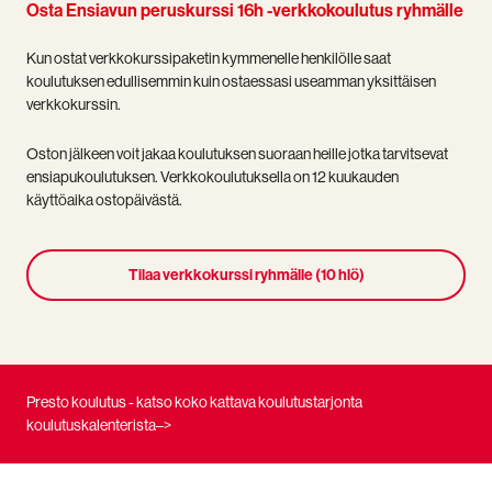
Osta Ensiavun peruskurssi 16h -verkkokoulutus ryhmälle
Kun ostat verkkokurssipaketin kymmenelle henkilölle saat
koulutuksen edullisemmin kuin ostaessasi useamman yksittäisen
verkkokurssin.
Oston jälkeen voit jakaa koulutuksen suoraan heille jotka tarvitsevat
ensiapukoulutuksen. Verkkokoulutuksella on 12 kuukauden
käyttöaika ostopäivästä.
Tilaa verkkokurssi ryhmälle (10 hlö)
Presto koulutus - katso koko kattava koulutustarjonta
koulutuskalenterista–>