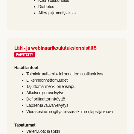
Kouristuskohtaus
Diabetes
Allergia ja anafylaksia
Lähi- ja webinaarikoulutuksien sisältö
PÄIVITETTY
Hätätilanteet
Toiminta auttamis- tai onnettomuustilanteissa
Liikenneonnettomuudet
Tajuttoman henkilön ensiapu
Aikuisen peruselvytys
Defibrillaattorin käyttö
Lapsen ja vauvan elvytys
Vierasesine hengitysteissä: aikuinen, lapsi ja vauva
Tapaturmat
Verenvuoto ja sokki