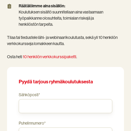
/
teidän
Räätälöimme
Räätälöimme aina sisällön:
henkilö.
tiloissanne
aina
Koulutuksen sisältö suunnitellaan aina vastaamaan
Verkkokurssipaketti
tai
sisällön:
työpaikkanne olosuhteita, toimialan riskejä ja
ryhmälle:
meidän
Koulutuksen
henkilöstön tarpeita.
1390
koulutustiloissamme
sisältö
€
ympäri
suunnitellaan
Tilaa tai tiedustele lähi- ja webinaarikoulutusta, sekä yli 10 henkilön
(10
Suomen.
aina
verkkokursseja lomakkeen kautta.
hlö).
vastaamaan
Hintoihin
työpaikkanne
Osta heti
10 henkilön verkkokurssipaketti
.
lisätään
olosuhteita,
kulloinkin
toimialan
voimassa
riskejä
oleva
ja
Pyydä tarjous ryhmäkoulutuksesta
arvonlisävero.
henkilöstön
tarpeita.
Sähköposti
*
Puhelinnumero
*