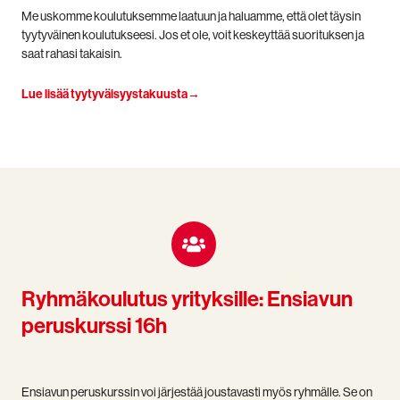
Me uskomme koulutuksemme laatuun ja haluamme, että olet täysin
tyytyväinen koulutukseesi. Jos et ole, voit keskeyttää suorituksen ja
saat rahasi takaisin.
Lue lisää tyytyväisyystakuusta→
Ryhmäkoulutus yrityksille: Ensiavun
peruskurssi 16h
Ensiavun peruskurssin voi järjestää joustavasti myös ryhmälle. Se on