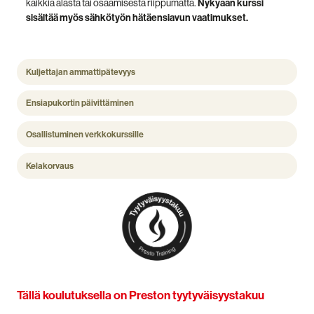
kaikkia alasta tai osaamisesta riippumatta.
Nykyään kurssi
sisältää myös sähkötyön hätäensiavun vaatimukset.
Kuljettajan ammattipätevyys
Ensiapukortin päivittäminen
Osallistuminen verkkokurssille
Kelakorvaus
Tällä koulutuksella on Preston tyytyväisyystakuu