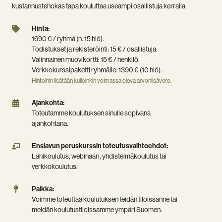
kustannustehokas tapa kouluttaa useampi osallistuja kerralla.
Hinta:
Hinta:
1690
1690 € / ryhmä (n. 15 hlö).
€
Todistukset ja rekisteröinti: 15 € / osallistuja.
/
Valinnainen muovikortti: 15 € / henkilö.
ryhmä
Verkkokurssipaketti ryhmälle: 1390 € (10 hlö).
(n.
Hintoihin lisätään kulloinkin voimassa oleva arvonlisävero.
15
hlö).
Ajankohta:
Ajankohta:
Todistukset
Toteutamme
Toteutamme koulutuksen sinulle sopivana
ja
koulutuksen
ajankohtana.
rekisteröinti:
sinulle
15
sopivana
Ensiavun
Ensiavun peruskurssin toteutusvaihtoehdot:
€
ajankohtana.
peruskurssin
Lähikoulutus, webinaari, yhdistelmäkoulutus tai
/
toteutusvaihtoehdot:
verkkokoulutus.
osallistuja.
Lähikoulutus,
Valinnainen
webinaari,
Paikka:
Paikka:
muovikortti:
yhdistelmäkoulutus
Voimme
Voimme toteuttaa koulutuksen teidän tiloissanne tai
15
tai
toteuttaa
meidän koulutustiloissamme ympäri Suomen.
€
verkkokoulutus.
koulutuksen