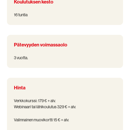
Koulutuksen kesto
16 tuntia
Pätevyyden voimassaolo
3 vuotta.
Hinta
Verkkokurssi: 179 € + alv.
Webinaari tai lähikoulutus 329 € + alv.
Valinnainen muovikortti 15 € + alv.