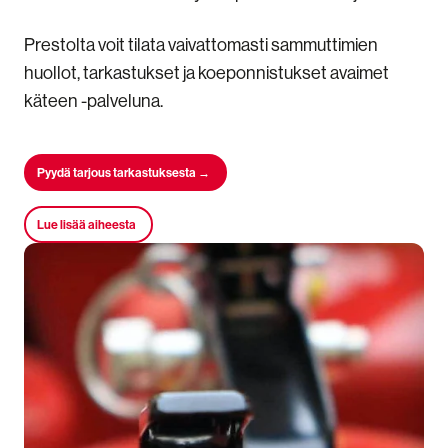
Prestolta voit tilata vaivattomasti sammuttimien
huollot, tarkastukset ja koeponnistukset avaimet
käteen -palveluna.
Pyydä tarjous tarkastuksesta →
Lue lisää aiheesta