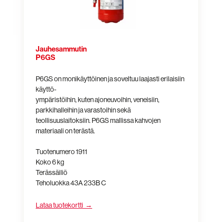
Jauhesammutin
P6GS
P6GS on monikäyttöinen ja soveltuu laajasti erilaisiin
käyttö-
ympäristöihin, kuten ajoneuvoihin, veneisiin,
parkkihalleihin ja varastoihin sekä
teollisuuslaitoksiin. P6GS mallissa kahvojen
materiaali on terästä.
Tuotenumero 1911
Koko 6 kg
Terässäiliö
Teholuokka 43A 233B C
Lataa tuotekortti →