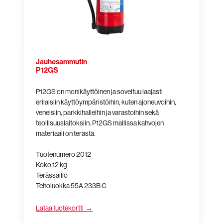
Jauhesammutin
P12GS
P12GS on monikäyttöinen ja soveltuu laajasti
erilaisiin käyttöympäristöihin, kuten ajoneuvoihin,
veneisiin, parkkihalleihin ja varastoihin sekä
teollisuuslaitoksiin. P12GS mallissa kahvojen
materiaali on terästä.
Tuotenumero 2012
Koko 12 kg
Terässäiliö
Teholuokka 55A 233B C
Lataa tuotekortti →