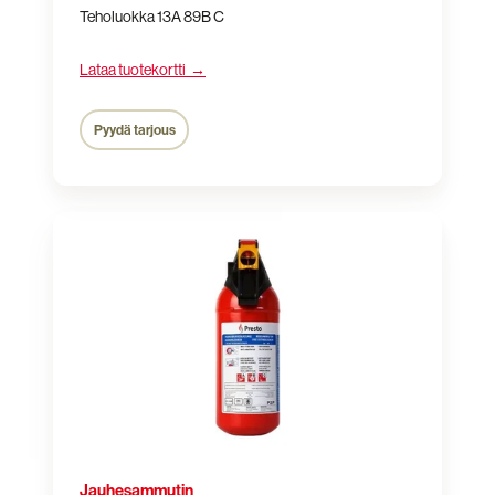
Teholuokka 13A 89B C
Lataa tuotekortti →
Pyydä tarjous
Jauhesammutin
P2P
Jauhesammutin