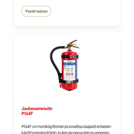
Pyydä tarjous
Jauhesammutin
PG4F
Jauhesammutin
PG4F
PG4F on monikäyttöinen ja soveltuu laajasti erilaisiin
käyttöympäristöihin, kuten ajoneuvoihin ja veneisiin.