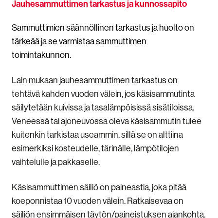
Jauhesammuttimen tarkastus ja kunnossapito
Sammuttimien säännöllinen tarkastus ja huolto on
tärkeää ja se varmistaa sammuttimen
toimintakunnon.
Lain mukaan jauhesammuttimen tarkastus on
tehtävä kahden vuoden välein, jos käsisammutinta
säilytetään kuivissa ja tasalämpöisissä sisätiloissa.
Veneessä tai ajoneuvossa oleva käsisammutin tulee
kuitenkin tarkistaa useammin, sillä se on alttiina
esimerkiksi kosteudelle, tärinälle, lämpötilojen
vaihtelulle ja pakkaselle.
Käsisammuttimen säiliö on paineastia, joka pitää
koeponnistaa 10 vuoden välein. Ratkaisevaa on
säiliön ensimmäisen täytön/paineistuksen ajankohta.