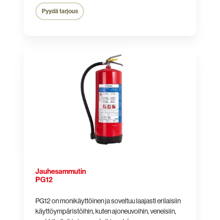
Pyydä tarjous
Jauhesammutin
PG12
Jauhesammutin
PG12
PG12 on monikäyttöinen ja soveltuu laajasti erilaisiin
käyttöympäristöihin, kuten ajoneuvoihin, veneisiin,