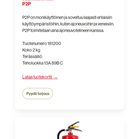
P2P
P2P on monikäyttöinen ja soveltuu laajasti erilaisiin
käyttöympäristöihin, kuten ajoneuvoihin ja veneisiin.
P2P toimitetaan aina ajoneuvotelineen kanssa.
Tuotenumero 181200
Koko 2 kg
Terässäiliö
Teholuokka 13A 89B C
Lataa tuotekortti →
Pyydä tarjous
Jauhesammutin
PG3F