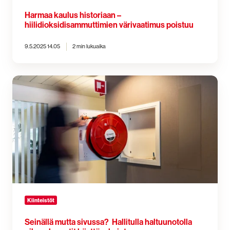
Harmaa kaulus historiaan –
hiilidioksidisammuttimien värivaatimus poistuu
9.5.2025 14.05
2 min lukuaika
Seinällä
mutta
sivussa?
Hallitulla
haltuunotolla
pikapalopostit
käyttövalmiuteen
Kiinteistöt
Seinällä mutta sivussa? Hallitulla haltuunotolla