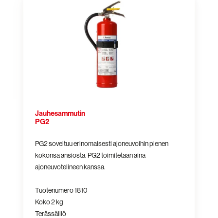
PG2
Jauhesammutin
PG2
PG2 soveltuu erinomaisesti ajoneuvoihin pienen
kokonsa ansiosta. PG2 toimitetaan aina
ajoneuvotelineen kanssa.
Tuotenumero 1810
Koko 2 kg
Terässäiliö