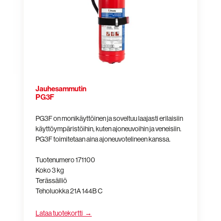
Jauhesammutin
PG3F
PG3F on monikäyttöinen ja soveltuu laajasti erilaisiin
käyttöympäristöihin, kuten ajoneuvoihin ja veneisiin.
PG3F toimitetaan aina ajoneuvotelineen kanssa.
Tuotenumero 171100
Koko 3 kg
Terässäiliö
Teholuokka 21A 144B C
Lataa tuotekortti →