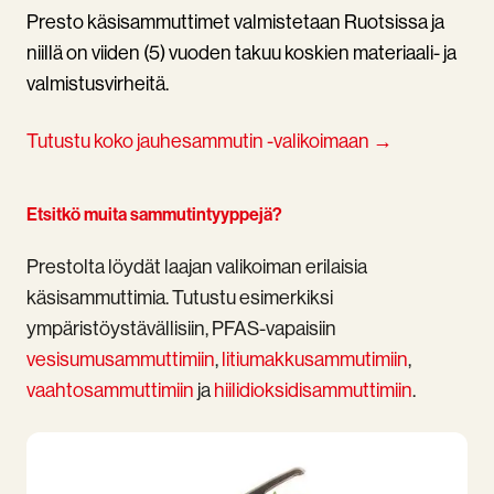
Presto käsisammuttimet valmistetaan Ruotsissa ja
niillä on viiden (5) vuoden takuu koskien materiaali- ja
valmistusvirheitä.
Tutustu koko jauhesammutin -valikoimaan →
Etsitkö muita sammutintyyppejä?
Prestolta löydät laajan valikoiman erilaisia
käsisammuttimia. Tutustu esimerkiksi
ympäristöystävällisiin, PFAS-vapaisiin
vesisumusammuttimiin
,
litiumakkusammutimiin
,
vaahtosammuttimiin
ja
hiilidioksidisammuttimiin
.