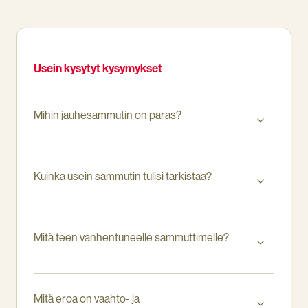
työlästä
ja
voi
tietyissä
Usein kysytyt kysymykset
ympäristöissä
olla
kallistakin
Mihin jauhesammutin on paras?
Kuinka usein sammutin tulisi tarkistaa?
Mitä teen vanhentuneelle sammuttimelle?
Mitä eroa on vaahto- ja