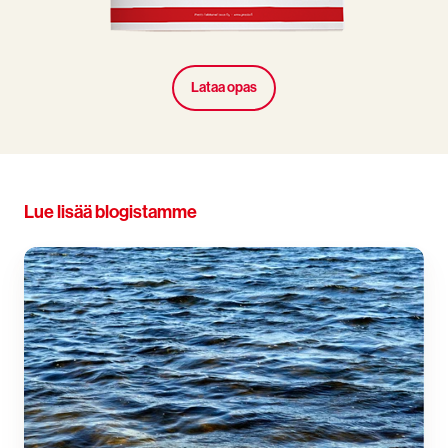
Lataa opas
Lue lisää blogistamme
Ovatko
PFAS-
vapaat
sammuttimet
yhtä
tehokkaita?