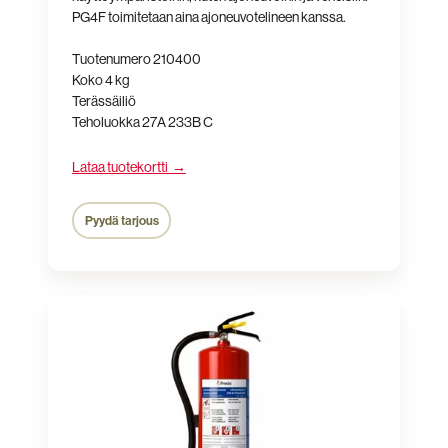
PG4F toimitetaan aina ajoneuvotelineen kanssa.
Tuotenumero 210400
Koko 4 kg
Terässäiliö
Teholuokka 27A 233B C
Lataa tuotekortti →
Pyydä tarjous
Jauhesammutin
P6GS