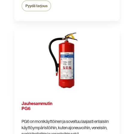
Pyydä tarjous
Jauhesammutin
PG6
Jauhesammutin
PG6
PG6 on monikäyttöinen ja soveltuu laajasti erilaisiin
käyttöympäristöihin, kuten ajoneuvoihin, veneisiin,
parkkihalleihin ja varastoihin sekä