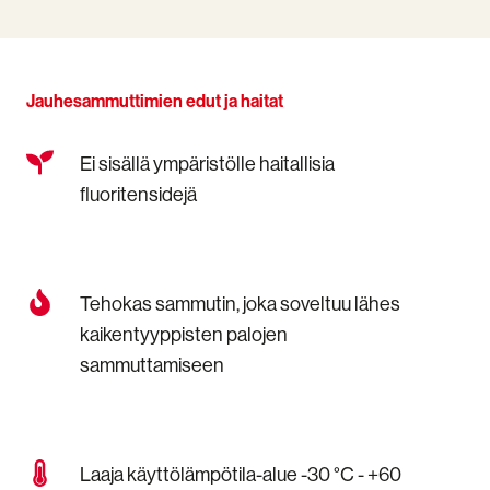
Jauhesammuttimien edut ja haitat
Ei
Ei sisällä ympäristölle haitallisia
sisällä
fluoritensidejä
ympäristölle
haitallisia
fluoritensidejä
Tehokas
Tehokas sammutin, joka soveltuu lähes
sammutin,
kaikentyyppisten palojen
joka
sammuttamiseen
soveltuu
lähes
kaikentyyppisten
palojen
sammuttamiseen
Laaja
Laaja käyttölämpötila-alue -30 °C - +60