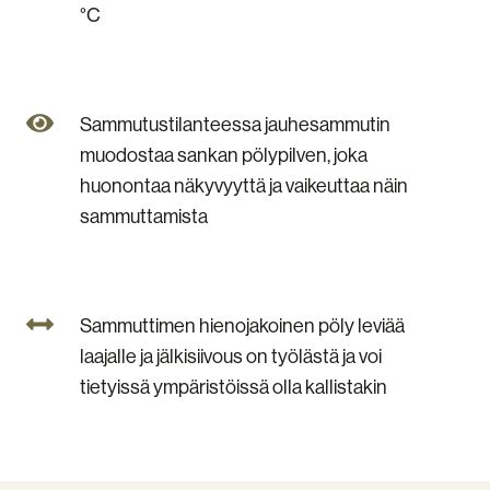
käyttölämpötila-
°C
alue
-30
°C
-
+60
Sammutustilanteessa
Sammutustilanteessa jauhesammutin
°C
jauhesammutin
muodostaa sankan pölypilven, joka
muodostaa
huonontaa näkyvyyttä ja vaikeuttaa näin
sankan
pölypilven,
sammuttamista
joka
huonontaa
näkyvyyttä
ja
Sammuttimen
Sammuttimen hienojakoinen pöly leviää
vaikeuttaa
hienojakoinen
näin
laajalle ja jälkisiivous on työlästä ja voi
pöly
sammuttamista
tietyissä ympäristöissä olla kallistakin
leviää
laajalle
ja
jälkisiivous
on