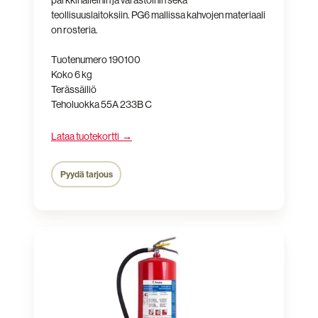
teollisuuslaitoksiin. PG6 mallissa kahvojen materiaali
on rosteria.
Tuotenumero 190100
Koko 6 kg
Terässäiliö
Teholuokka 55A 233B C
Lataa tuotekortti →
Pyydä tarjous
Jauhesammutin
P12GS