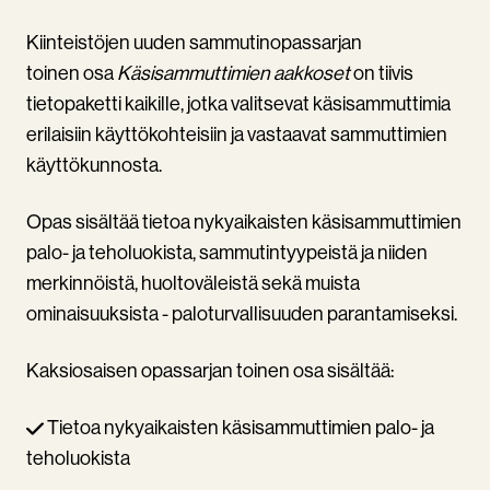
Kiinteistöjen uuden sammutinopassarjan
toinen osa
Käsisammuttimien aakkoset
on tiivis
tietopaketti kaikille, jotka valitsevat käsisammuttimia
erilaisiin käyttökohteisiin ja vastaavat sammuttimien
käyttökunnosta.
Opas sisältää tietoa nykyaikaisten käsisammuttimien
palo- ja teholuokista, sammutintyypeistä ja niiden
merkinnöistä, huoltoväleistä sekä muista
ominaisuuksista - paloturvallisuuden parantamiseksi.
Kaksiosaisen opassarjan toinen osa sisältää:
Tietoa nykyaikaisten käsisammuttimien palo- ja
teholuokista