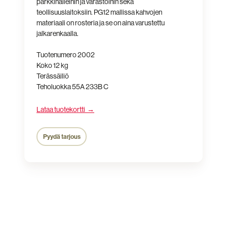
parkkihalleihin ja varastoihin sekä
teollisuuslaitoksiin. PG12 mallissa kahvojen
materiaali on rosteria ja se on aina varustettu
jalkarenkaalla.
Tuotenumero 2002
Koko 12 kg
Terässäiliö
Teholuokka 55A 233B C
Lataa tuotekortti →
Pyydä tarjous