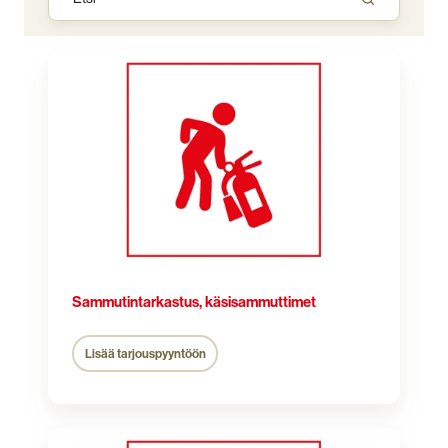
Sammutintarkastus,
käsisammuttimet
Sammutintarkastus, käsisammuttimet
Lisää tarjouspyyntöön
Sammutintarkastus,