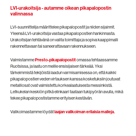
LVI-urakoitsija - autamme oikean pikapalopostin
valinnassa
LVI-suunnittelija määrittelee pikapalopostit ja niiden sijainnit.
Yleensä LVI-urakoitsija vastaa pikapalopostien hankinnasta.
Urakoitsijan tehtävänä on valita toimittaja ja sopiva kaappimalli
rakennettavaan tai saneerattavaan rakennukseen.
Valmistamme
Presto-pikapalopostit
omassa tehtaassamme
Ruotsissa, ja laatu on meille ensisijaisen tärkeää. Yksi
tärkeimmistä tekijöistä laadun varmisamisessa on, että kaikki
pikapalopostien veden virtauksen kanssa kosketuksiin joutuvat
metalliosat ovat valmistettu korkealaatuisesta messinkistä.
Letkukelan keskiön pitkä elinkaari taataan tukipyörän avulla, mikä
tekee pikapalopostistamme erityisen kestävän.
Valikoimastamme löydät
l
aajan valikoiman erilaisia malleja
.