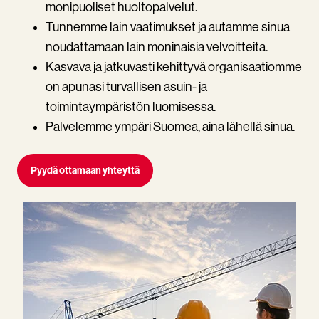
monipuoliset huoltopalvelut.
Tunnemme lain vaatimukset ja autamme sinua
noudattamaan lain moninaisia velvoitteita.
Kasvava ja jatkuvasti kehittyvä organisaatiomme
on apunasi turvallisen asuin- ja
toimintaympäristön luomisessa.
Palvelemme ympäri Suomea, aina lähellä sinua.
Pyydä ottamaan yhteyttä