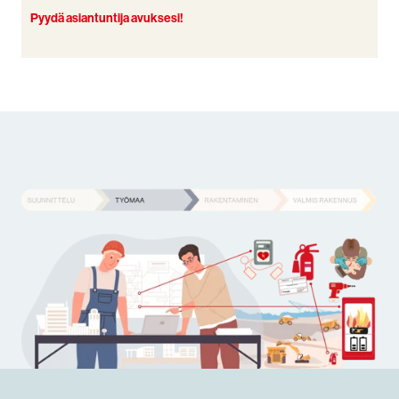
Pyydä asiantuntija avuksesi!