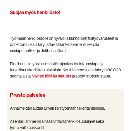
Suojaa myös henkilöstö!
Työmaan henkilöstölle on hyvä olla kunnolliset tulityövarusteet ja
onnettomuuksia tai yllättäviä tilanteita varten tulee olla
ensiaputuotteet ja defibrillaattorit.
Pidä huolta myös henkilöstön ajantasaiseista ensiapu- ja
turvallisuuskorttikoulutuksista. Koulutamme vuosittain yli 100 000
suomalaista.
Valitse täältä koulutus
ja sopivin toteutustapa.
Presto palvelee
Anna meidän auttaa turvallisen työmaan rakentamisessa.
Asentajillamme on aina tarvittavat henkilösuojaimet sekä
työturvallisuuskortit.