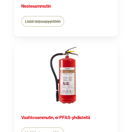
Nestesammutin
Lisää tarjouspyyntöön
Vaahtosammutin,
ei
PFAS-
yhdisteitä
Vaahtosammutin, ei PFAS-yhdisteitä