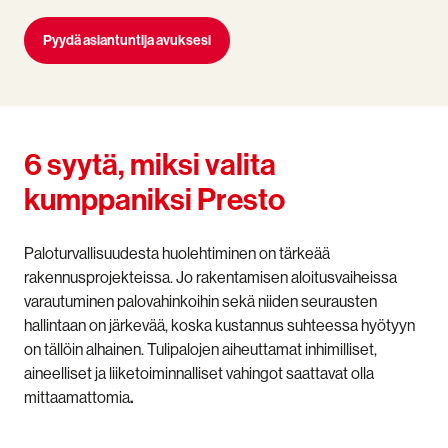
Pyydä asiantuntija avuksesi
6 syytä, miksi valita
kumppaniksi Presto
Paloturvallisuudesta huolehtiminen on tärkeää
rakennusprojekteissa. Jo rakentamisen aloitusvaiheissa
varautuminen palovahinkoihin sekä niiden seurausten
hallintaan on järkevää, koska kustannus suhteessa hyötyyn
on tällöin alhainen. Tulipalojen aiheuttamat inhimilliset,
aineelliset ja liiketoiminnalliset vahingot saattavat olla
mittaamattomia
.