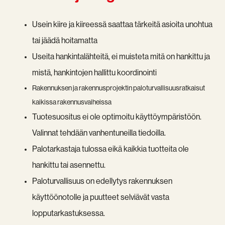
Usein kiire ja kiireessä saattaa tärkeitä asioita unohtua
tai jäädä hoitamatta
Useita hankintalähteitä, ei muisteta mitä on hankittu ja
mistä, hankintojen hallittu koordinointi
Rakennuksen ja rakennusprojektin paloturvallisuusratkaisut
kaikissa rakennusvaiheissa
Tuotesuositus ei ole optimoitu käyttöympäristöön.
Valinnat tehdään vanhentuneilla tiedoilla.
Palotarkastaja tulossa eikä kaikkia tuotteita ole
hankittu tai asennettu.
Paloturvallisuus on edellytys rakennuksen
käyttöönotolle ja puutteet selviävät vasta
lopputarkastuksessa.