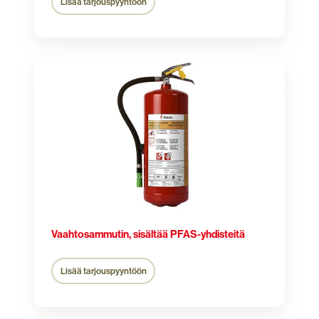
Lisää tarjouspyyntöön
Vaahtosammutin,
sisältää
PFAS-
yhdisteitä
Vaahtosammutin, sisältää PFAS-yhdisteitä
Lisää tarjouspyyntöön