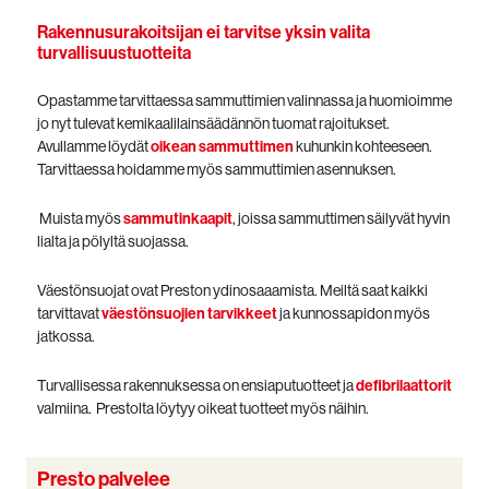
Rakennusurakoitsijan ei tarvitse yksin valita
turvallisuustuotteita
Opastamme tarvittaessa sammuttimien valinnassa ja huomioimme
jo nyt tulevat kemikaalilainsäädännön tuomat rajoitukset.
Avullamme löydät
oikean sammuttimen
kuhunkin kohteeseen.
Tarvittaessa hoidamme myös sammuttimien asennuksen.
Muista myös
sammutinkaapit
, joissa sammuttimen säilyvät hyvin
lialta ja pölyltä suojassa.
Väestönsuojat ovat Preston ydinosaaamista. Meiltä saat kaikki
tarvittavat
väestönsuojien tarvikkeet
ja kunnossapidon myös
jatkossa.
Turvallisessa rakennuksessa on ensiaputuotteet ja
defibrilaattorit
valmiina.
Prestolta löytyy oikeat tuotteet myös näihin.
Presto palvelee