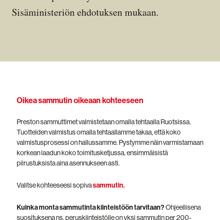
Sisäministeriön ehdotuksen mukaan.
Oikea sammutin oikeaan kohteeseen
Preston sammuttimet valmistetaan omalla tehtaalla Ruotsissa.
Tuotteiden valmistus omalla tehtaallamme takaa, että koko
valmistusprosessi on hallussamme. Pystymme näin varmistamaan
korkean laadun koko toimitusketjussa, ensimmäisistä
piirustuksista aina asennukseen asti.
Valitse kohteeseesi sopiva
sammutin.
Kuinka monta sammutinta kiinteistöön tarvitaan?
Ohjeellisena
suosituksena ns. peruskiinteistölle on yksi sammutin per 200-