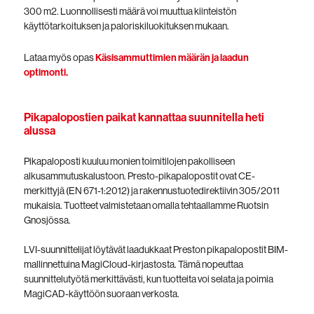
300 m2. Luonnollisesti määrä voi muuttua kiinteistön
käyttötarkoituksen ja paloriskiluokituksen mukaan.
Lataa myös opas
Käsisammuttimien määrän ja laadun
optimonti.
Pikapalopostien paikat kannattaa suunnitella heti
alussa
Pikapaloposti kuuluu monien toimitilojen pakolliseen
alkusammutuskalustoon. Presto-pikapalopostit ovat CE-
merkittyjä (EN 671-1:2012) ja rakennustuotedirektiivin 305/2011
mukaisia. Tuotteet valmistetaan omalla tehtaallamme Ruotsin
Gnosjössa.
LVI-suunnittelijat löytävät laadukkaat Preston pikapalopostit BIM-
mallinnettuina MagiCloud-kirjastosta. Tämä nopeuttaa
suunnittelutyötä merkittävästi, kun tuotteita voi selata ja poimia
MagiCAD-käyttöön suoraan verkosta.