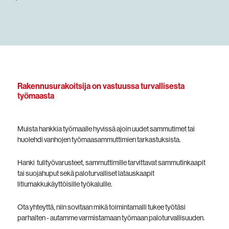
Rakennusurakoitsija on vastuussa turvallisesta
työmaasta
Muista hankkia työmaalle hyvissä ajoin uudet sammutimet tai
huolehdi vanhojen työmaasammuttimien tarkastuksista.
Hanki tulityövarusteet, sammuttimille tarvittavat sammutinkaapit
tai suojahuput sekä paloturvalliset latauskaapit
litiumakkukäyttöisille työkaluille.
Ota yhteyttä, niin sovitaan mikä toimintamalli tukee työtäsi
parhaiten - autamme varmistamaan työmaan paloturvallisuuden.