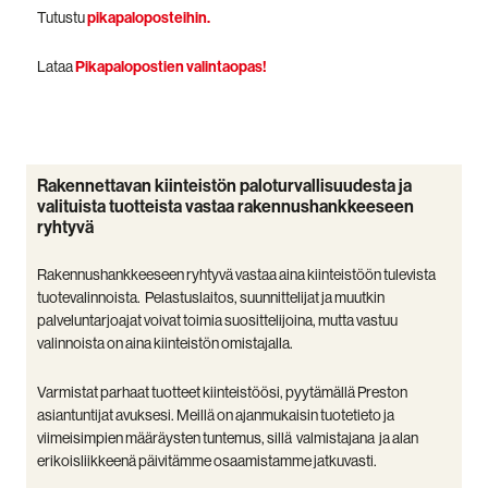
Tutustu
pikapaloposteihin.
Lataa
Pikapalopostien valintaopas!
Rakennettavan kiinteistön paloturvallisuudesta ja
valituista tuotteista vastaa rakennushankkeeseen
ryhtyvä
Rakennushankkeeseen ryhtyvä vastaa aina kiinteistöön tulevista
tuotevalinnoista. Pelastuslaitos, suunnittelijat ja muutkin
palveluntarjoajat voivat toimia suosittelijoina, mutta vastuu
valinnoista on aina kiinteistön omistajalla.
Varmistat parhaat tuotteet kiinteistöösi, pyytämällä Preston
asiantuntijat avuksesi. Meillä on ajanmukaisin tuotetieto ja
viimeisimpien määräysten tuntemus, sillä valmistajana ja alan
erikoisliikkeenä päivitämme osaamistamme jatkuvasti.