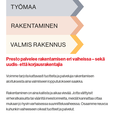
Presto palvelee rakentamisen eri vaiheissa – sekä
uudis- että korjausrakentajia
Voimme tarjota kattavasti tuotteita ja palveluja rakentamisen
aloituksesta aina valmiiseen lopputulokseen saakka.
Rakentaminen on aina kallista ja aikaa vievää. Jotta välttyisit
virheratkaisuilta tai vääriltä investoinneilta, meidät kannattaa ottaa
mukaan jo hyvin varhaisessa suunnitteluvaiheessa. Osaamme neuvoa
kuhunkin vaiheeseen oikeat tuotteet ja palvelut.