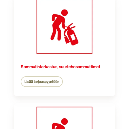
suurtehosammuttimet
Sammutintarkastus, suurtehosammuttimet
Lisää tarjouspyyntöön
Sammuttimen
kiinnitys