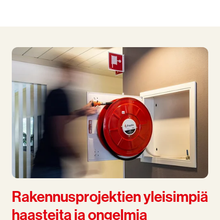
Rakennusprojektien yleisimpiä
haasteita ja ongelmia