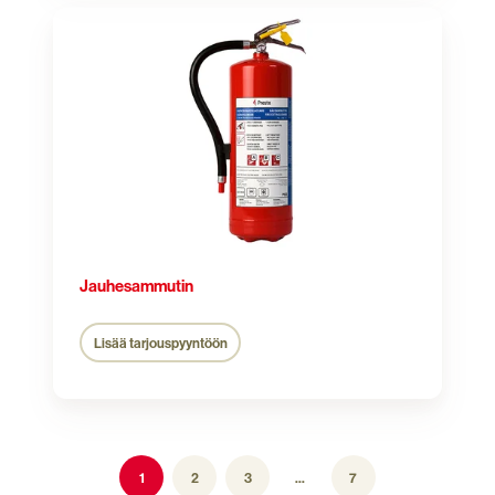
Jauhesammutin
Jauhesammutin
Lisää tarjouspyyntöön
1
2
3
...
7