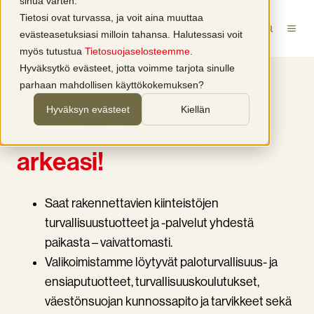
sinua varten.
Tietosi ovat turvassa, ja voit aina muuttaa
evästeasetuksiasi milloin tahansa. Halutessasi voit
myös tutustua
Tietosuojaselosteemme
.
Hyväksytkö evästeet, jotta voimme tarjota sinulle
parhaan mahdollisen käyttökokemuksen?
Rakentaja tai
Hyväksyn evästeet
Kiellän
suunnittelija, helpota
arkeasi!
Saat rakennettavien kiinteistöjen
turvallisuustuotteet ja -palvelut yhdestä
paikasta – vaivattomasti.
Valikoimistamme löytyvät paloturvallisuus- ja
ensiaputuotteet, turvallisuuskoulutukset,
väestönsuojan kunnossapito ja tarvikkeet sekä