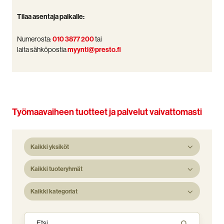
Tilaa asentaja paikalle:
Numerosta:
010 3877 200
tai
laita sähköpostia
myynti@presto.fi
Työmaavaiheen tuotteet ja palvelut vaivattomasti
Kaikki yksiköt
Kaikki tuoteryhmät
Kaikki kategoriat