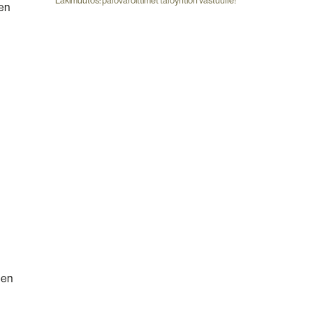
Lakimuutos: palovaroittimet taloyhtiön vastuulle!
en
den