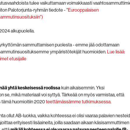
utusvaahdoista tulee vaikuttamaan voimakkaasti vaahtosammuttimi
on Palotorjunta-ryhmän tiedote - "
Eurooppalaisen
isammutinsuosituksiin")
024 alkupuolella.
yrkyttömän sammuttamisen puolesta - emme jää odottamaan
 sammutinsuosituksemme ympäristötekijät huomioiden.
Lue lisää:
et etusijalle
enää yhtä keskeisessä roolissa
kuin aikaisemmin. Yksi
 se, mikä materiaali voi syttyä. Tärkeää on myös varmistaa, että
s tämä huomioitiin 2020
teettämässämme tutkimuksessa.
nta ollut AB-luokka, vaikka kohteessa ei olisi vaaraa palavien nestei
joittaa erityisesti lisäaineita, joilla saadaan aikaan käsisammuttimen
, että
mikäli kohteessa ei ole vaaraa palavan nesteen palolle (B-