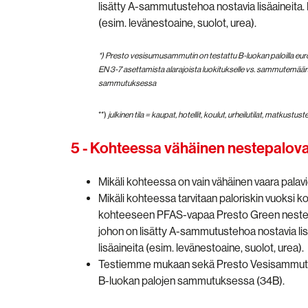
lisätty A-sammutustehoa nostavia lisäaineita. L
(esim. levänestoaine, suolot, urea).
*) Presto vesisumusammutin on testattu B-luokan paloilla euro
EN 3-7 asettamista alarajoista luokitukselle vs. sammutemä
sammutuksessa
**)
julkinen tila = kaupat, hotellit, koulut, urheilutilat, matkustust
5 - Kohteessa vähäinen nestepalov
Mikäli kohteessa on vain vähäinen vaara pala
Mikäli kohteessa tarvitaan paloriskin vuoksi
kohteeseen PFAS-vapaa Presto Green neste
johon on lisätty A-sammutustehoa nostavia lisäa
lisäaineita (esim. levänestoaine, suolot, urea).
Testiemme mukaan sekä Presto Vesisammutt
B-luokan palojen sammutuksessa (34B).