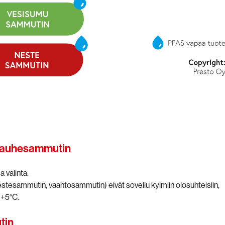
> Jauhesammutin
 valinta.
estesammutin, vaahtosammutin) eivät sovellu kylmiin olosuhteisiin,
 +5°C.
tin