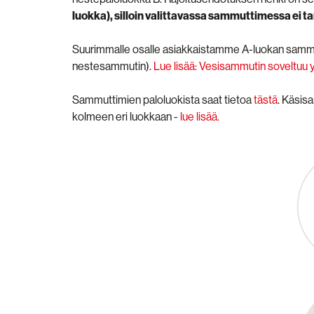
luokka), silloin valittavassa sammuttimessa ei ta
Suurimmalle osalle asiakkaistamme A-luokan sammutin
nestesammutin).
Lue lisää: Vesisammutin soveltuu yli 
Sammuttimien paloluokista saat tietoa
tästä
. Käsis
kolmeen eri luokkaan -
lue lisää.