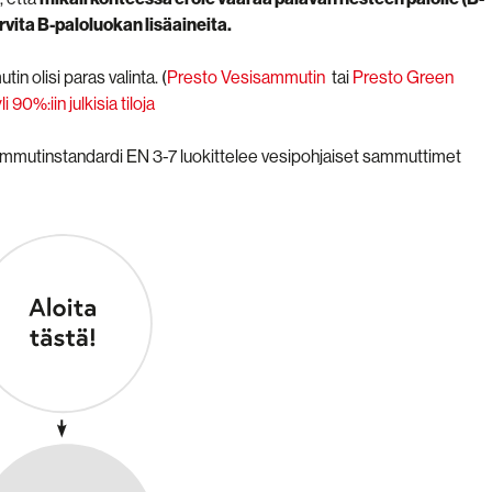
rvita B-paloluokan lisäaineita.
 olisi paras valinta. (
Presto Vesisammutin
tai
Presto Green
90%:iin julkisia tiloja
ammutinstandardi EN 3-7 luokittelee vesipohjaiset sammuttimet