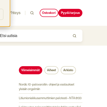
i
Yhteys
Ostoskori
Pyydä tarjous
Viimeisimmät
Aiheet
Arkisto
Nordic 10 -palovaroitin: ohjeet ja vastaukset
yleisiin ongelmiin
Litiumioniakkusammuttimien palotesti – NTA 8133