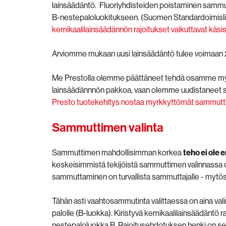
lainsäädäntö. Fluoriyhdisteiden poistaminen samm
B-nestepaloluokitukseen. (Suomen Standardoimisliit
kemikaalilainsäädännön rajoitukset vaikuttavat käs
Arviomme mukaan uusi lainsäädäntö tulee voimaan 2
Me Prestolla olemme päättäneet tehdä osamme m
lainsäädännnön pakkoa, vaan olemme uudistaneet
Presto tuotekehitys nostaa myrkkyttömät sammuttim
Sammuttimen valinta
Sammuttimen mahdollisimman korkea
teho ei ole 
keskeisimmistä tekijöistä sammuttimen valinnassa on
sammuttaminen on turvallista sammuttajalle - mytö
Tähän asti vaahtosammutinta valittaessa on aina vali
palolle (B-luokka). Kiristyvä kemikaalilainsäädäntö ra
nestepaloluokka B. Rajoitusehdotuksen henki on se