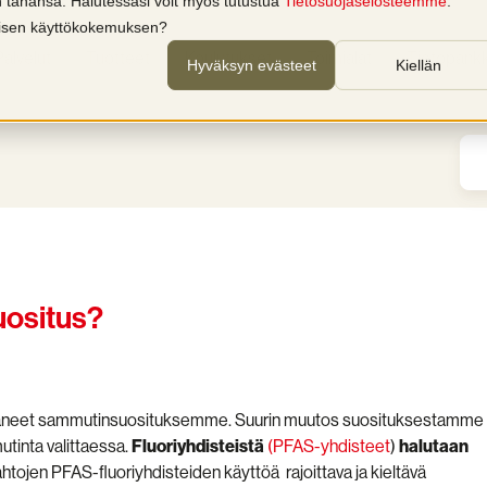
in tahansa. Halutessasi voit myös tutustua
Tietosuojaselosteemme
.
llisen käyttökokemuksen?
Palvelut
Tuotteet
Koulutukset
Toimialat
Tietopankk
Hyväksyn evästeet
Kiellän
uositus?
ttäneet sammutinsuosituksemme. Suurin muutos suosituksestamme
tinta valittaessa.
Fluoriyhdisteistä
(PFAS-yhdisteet
)
halutaan
jen PFAS-fluoriyhdisteiden käyttöä rajoittava ja kieltävä