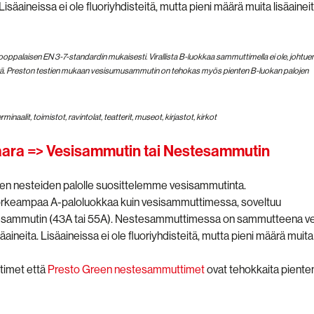
isäaineissa ei ole fluoriyhdisteitä, mutta pieni määrä muita lisäainei
oppalaisen EN 3-7-standardin mukaisesti. Virallista B-luokkaa sammuttimella ei ole, johtue
ärä. Preston testien mukaan vesisumusammutin on tehokas myös pienten B-luokan palojen
erminaalit, toimistot, ravintolat, teatterit, museot, kirjastot, kirkot
aara => Vesisammutin tai Nestesammutin
vien nesteiden palolle suosittelemme vesisammutinta.
 korkeampaa A-paloluokkaa kuin vesisammuttimessa, soveltuu
sammutin (43A tai 55A). Nestesammuttimessa on sammutteena ve
ineita. Lisäaineissa ei ole fluoriyhdisteitä, mutta pieni määrä muita
imet että
Presto Green nestesammuttimet
ovat tehokkaita piente