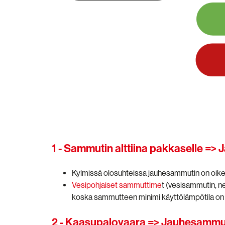
1 - Sammutin alttiina pakkaselle =
Kylmissä olosuhteissa jauhesammutin on oikea
Vesipohjaiset sammuttime
t (vesisammutin, n
koska sammutteen minimi käyttölämpötila on
2 - Kaasupalovaara => Jauhesammu