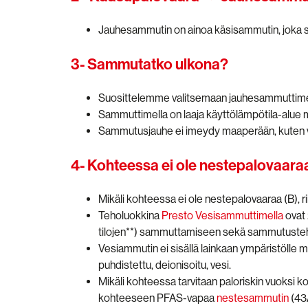
Jauhesammutin on ainoa käsisammutin, joka s
3- Sammutatko ulkona?
Suosittelemme valitsemaan jauhesammuttimen
Sammuttimella on laaja käyttölämpötila-alue 
Sammutusjauhe ei imeydy maaperään, kuten
4- Kohteessa ei ole nestepalovaar
Mikäli kohteessa ei ole nestepalovaaraa (B), r
Teholuokkina
Presto Vesisammuttimella
ovat 
tilojen**) sammuttamiseen sekä sammutusteho
Vesiammutin ei sisällä lainkaan ympäristölle my
puhdistettu, deionisoitu, vesi.
Mikäli kohteessa tarvitaan paloriskin vuoksi
kohteeseen PFAS-vapaa
nestesammutin
(43