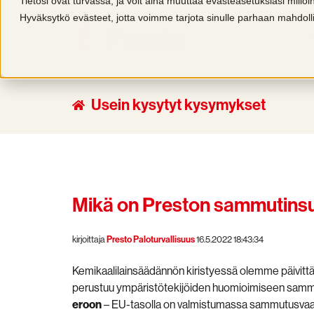
Tietosi ovat turvassa, ja voit aina muuttaa evästeasetuksiasi millo
Hyväksytkö evästeet, jotta voimme tarjota sinulle parhaan mahdo
Usein kysytyt kysymykset
Mikä on Preston sammutins
kirjoittaja
Presto Paloturvallisuus
16.5.2022 18:43:34
Kemikaalilainsäädännön kiristyessä olemme päivi
perustuu ympäristötekijöiden huomioimiseen sammu
eroon
– EU-tasolla on valmistumassa sammutusvaahto