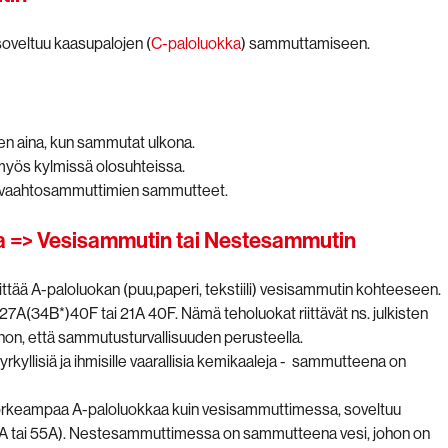
oveltuu kaasupalojen (
C-paloluokka
) sammuttamiseen.
 aina, kun sammutat ulkona.
myös kylmissä olosuhteissa.
 vaahtosammuttimien sammutteet.
aa => Vesisammutin tai Nestesammutin
iittää A-paloluokan (puu,paperi, tekstiili) vesisammutin kohteeseen.
27A(34B*)40F tai 21A 40F. Nämä teholuokat riittävät ns. julkisten
n, että sammutusturvallisuuden perusteella.
rkyllisiä ja ihmisille vaarallisia kemikaaleja - sammutteena on
 korkeampaa A-paloluokkaa kuin vesisammuttimessa, soveltuu
A tai 55A). Nestesammuttimessa on sammutteena vesi, johon on