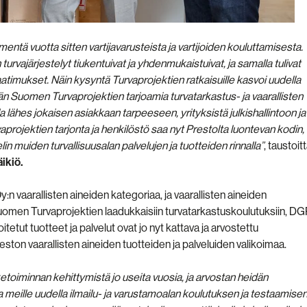
ä vuotta sitten vartijavarusteista ja vartijoiden kouluttamisesta.
vajärjestelyt tiukentuivat ja yhdenmukaistuivat, ja samalla tulivat
imukset. Näin kysyntä Turvaprojektien ratkaisuille kasvoi uudella
ään Suomen Turvaprojektien tarjoamia turvatarkastus- ja vaarallisten
a lähes jokaisen asiakkaan tarpeeseen, yrityksistä julkishallintoon ja
vaprojektien tarjonta ja henkilöstö saa nyt Prestolta luontevan kodin,
 muiden turvallisuusalan palvelujen ja tuotteiden rinnalla”
, taustoit
ikiö.
n vaarallisten aineiden kategoriaa, ja vaarallisten aineiden
omen Turvaprojektien laadukkaisiin turvatarkastuskoulutuksiin, DG
tetut tuotteet ja palvelut ovat jo nyt kattava ja arvostettu
eston vaarallisten aineiden tuotteiden ja palveluiden valikoimaa.
iketoiminnan kehittymistä jo useita vuosia, ja arvostan heidän
meille uudella ilmailu- ja varustamoalan koulutuksen ja testaamise