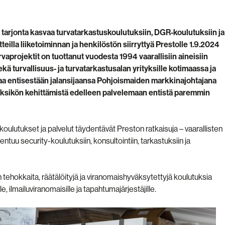
 tarjonta kasvaa turvatarkastuskoulutuksiin, DGR-koulutuksiin ja
eilla liiketoiminnan ja henkilöstön siirryttyä Prestolle
1.9.2024
projektit on tuottanut vuodesta 1994 vaarallisiin aineisiin
ekä turvallisuus- ja turvatarkastusalan yrityksille kotimaassa ja
aa entisestään jalansijaansa Pohjoismaiden markkinajohtajana
tayksikön kehittämistä edelleen palvelemaan entistä paremmin
t koulutukset ja palvelut täydentävät Preston ratkaisuja – vaarallisten
jentuu security-koulutuksiin, konsultointiin, tarkastuksiin ja
ehokkaita, räätälöityjä ja viranomaishyväksytettyjä koulutuksia
e, ilmailuviranomaisille ja tapahtumajärjestäjille.