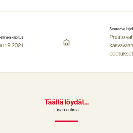
Seuraava kirjoi
Presto va
ellinen kirjoitus
u 1.9.2024
kasvavaan 
odotukse
Täältä löydät...
Lisää uutisia