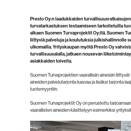
Presto Oy:n laadukkaiden turvallisuusratkaisujen
turvatarkastuksen testaamiseen tarkoitetuilla tuott
alkaen Suomen Turvaprojektit Oy:ltä. Suomen Turva
liittyviä
palveluja ja koulutuksia julkishallinnolle s
ulkomailla. Yrityskaupan myötä Presto Oy vahvist
turvallisuusalalla, jatkaen nousevan liiketoimin
asiakkaiden toiveita.
Suomen Turvaprojektien vaarallisiin aineisiin liittyvä
aineiden palvelutarjonta kasvaa ja lisäksi tarjonta laa
tuotemyyntiin.
Suomen Turvaprojektit Oy on perustettu tarjoamaan t
vaarallisten aineiden käsittelyyn esimerkiksi yrityksill