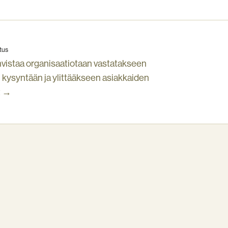
tus
hvistaa organisaatiotaan vastatakseen
kysyntään ja ylittääkseen asiakkaiden
t →