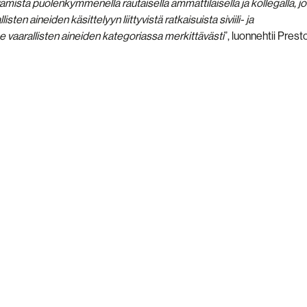
ista puolenkymmenellä rautaisella ammattilaisella ja kollegalla, joi
ten aineiden käsittelyyn liittyvistä ratkaisuista siviili- ja
aarallisten aineiden kategoriassa merkittävästi
”, luonnehtii Prest