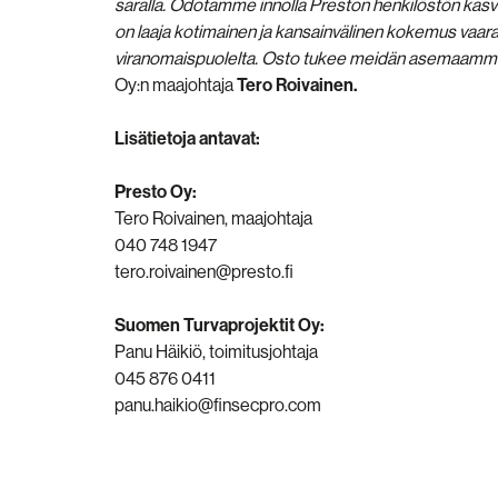
saralla. Odotamme innolla Preston henkilöstön kasvam
on laaja kotimainen ja kansainvälinen kokemus vaarallis
viranomaispuolelta. Osto tukee meidän asemaamme v
Oy:n maajohtaja
Tero Roivainen
.
Lisätietoja antavat:
Presto Oy:
Tero Roivainen, maajohtaja
040 748 1947
tero.roivainen@presto.fi
Suomen Turvaprojektit Oy:
Panu Häikiö, toimitusjohtaja
045 876 0411
panu.haikio@finsecpro.com