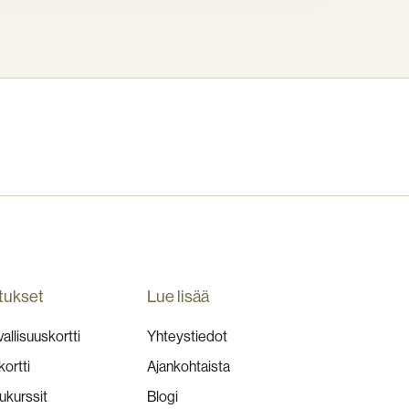
tukset
Lue lisää
allisuuskortti
Yhteystiedot
kortti
Ajankohtaista
ukurssit
Blogi