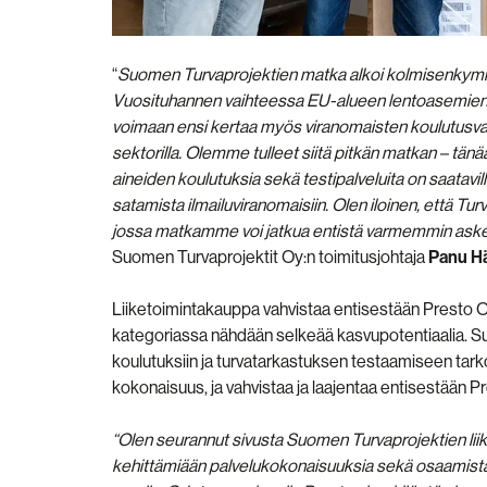
“
Suomen Turvaprojektien matka alkoi kolmisenkymment
Vuosituhannen vaihteessa EU-alueen lentoasemien tur
voimaan ensi kertaa myös viranomaisten koulutusvaat
sektorilla. Olemme tulleet siitä pitkän matkan – tän
aineiden koulutuksia sekä testipalveluita on saatavill
satamista ilmailuviranomaisiin. Olen iloinen, että Tur
jossa matkamme voi jatkua entistä varmemmin askelin
Suomen Turvaprojektit Oy:n toimitusjohtaja
Panu Hä
Liiketoimintakauppa vahvistaa entisestään Presto Oy:
kategoriassa nähdään selkeää kasvupotentiaalia. Su
koulutuksiin ja turvatarkastuksen testaamiseen tarkoi
kokonaisuus, ja vahvistaa ja laajentaa entisestään Pr
“Olen seurannut sivusta Suomen Turvaprojektien
li
kehittämiään palvelukokonaisuuksia sekä osaamista 