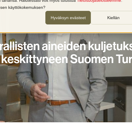
in tahansa. Halutessasi voit myös tutustua
Tietosuojaselosteemme
.
llisen käyttökokemuksen?
Palvelut
Tuotteet
Koulutukset
T
Hyväksyn evästeet
Kiellän
allisten aineiden kuljetuks
hin keskittyneen Suomen Tu