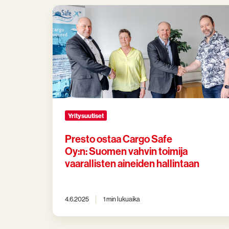
Presto
ostaa
Cargo
Safe
Oy:n: Suomen
vahvin
toimija
vaarallisten
aineiden
Yritysuutiset
hallintaan
Presto ostaa Cargo Safe
Oy:n: Suomen vahvin toimija
vaarallisten aineiden hallintaan
4.6.2025
1 min lukuaika