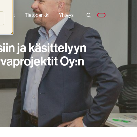
oimialat
Tietopankki
Yhteys
iin ja käsittelyyn
rvaprojektit Oy:n