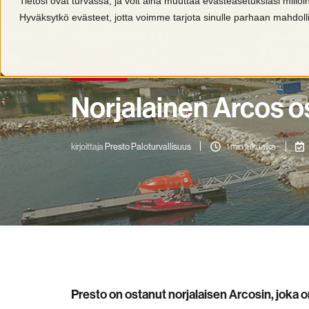
Tietosi ovat turvassa, ja voit aina muuttaa evästeasetuksiasi millo
Hyväksytkö evästeet, jotta voimme tarjota sinulle parhaan mahdo
Yritysuutiset
Norjalainen Arcos o
kirjoittaja
Presto Paloturvallisuus
1 min lukuaika
Presto on ostanut norjalaisen Arcosin, joka 