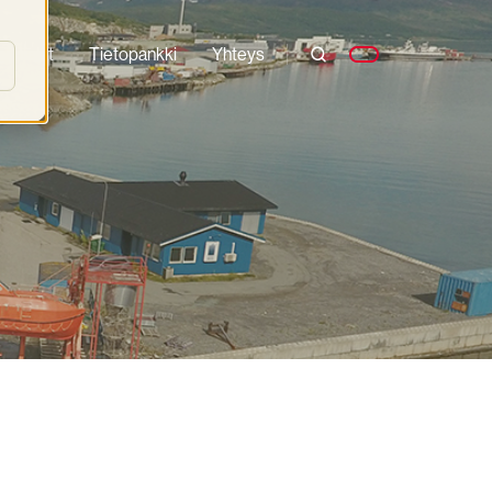
oimialat
Tietopankki
Yhteys