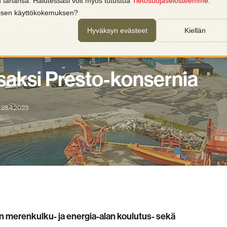
in tahansa. Halutessasi voit myös tutustua
Tietosuojaselosteemme
.
llisen käyttökokemuksen?
Palvelut
Tuotteet
Koulutukset
T
Hyväksyn evästeet
Kiellän
saksi Presto-konsernia
28.4.2023
on merenkulku- ja energia-alan koulutus- sekä