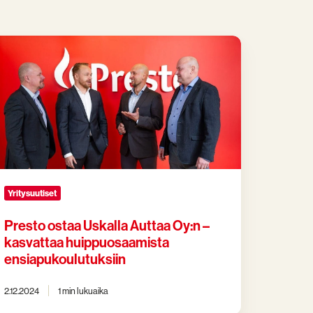
esto
taa
kalla
ttaa
:n
svattaa
ippuosaamista
siapukoulutuksiin
Yritysuutiset
Presto ostaa Uskalla Auttaa Oy:n –
kasvattaa huippuosaamista
ensiapukoulutuksiin
2.12.2024
1 min lukuaika