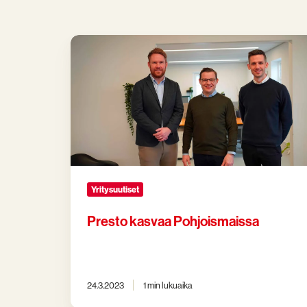
Presto
kasvaa
Pohjoismaissa
Yritysuutiset
Presto kasvaa Pohjoismaissa
24.3.2023
1 min lukuaika