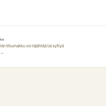
tus
n litiumakku voi räjähtää tai syttyä
 →