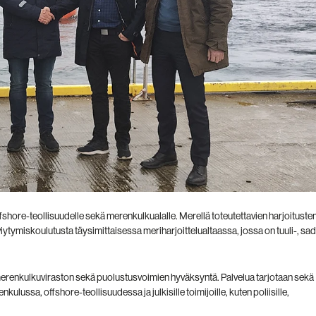
fshore-teollisuudelle sekä merenkulkualalle. Merellä toteutettavien harjoituste
iytymiskoulutusta täysimittaisessa meriharjoittelualtaassa, jossa on tuuli-, sa
erenkulkuviraston
sekä puolustusvoimien hyväksyntä.
Palvelua tarjotaan sekä
renkulussa, offshore-teollisuudessa ja julkisille toimijoille, kuten poliisille,