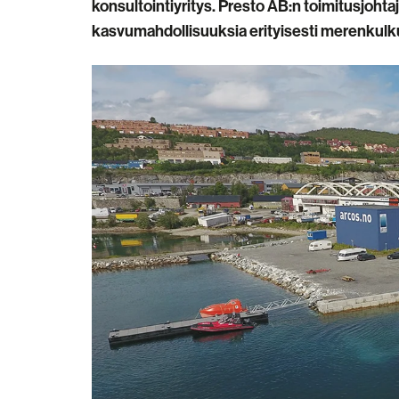
konsultointiyritys. Presto AB:n toimitusjohta
kasvumahdollisuuksia erityisesti merenkulku- 