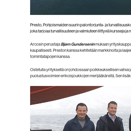
Presto, Pohjoismaiden suurin palontorjunta- ja turvallisuuskou
joka tarjoaa turvallisuuteen ja valmiuteen liittyviä kursseja ja
Arcosin perustaja
Bjørn Gundersenin
mukaan yrityskauppa m
kaupallisesti. Preston kanssa kehitetään markkinoita ja laaje
toimintatapojen kanssa.
Ostetulla yrityksellä on
johdossaan
poikkeuksellisen vahva ja
puolustusvoimien erikoisjoukkojen merijääkäreitä
.
Sen lisä