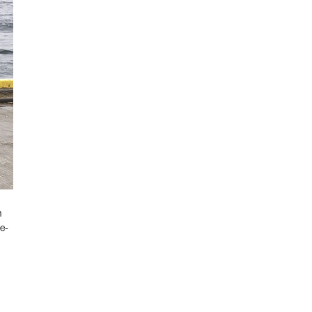
n
de-