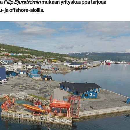
ja
Filip Bjurströmin
mukaan yrityskauppa tarjoaa
ja offshore-aloilla.