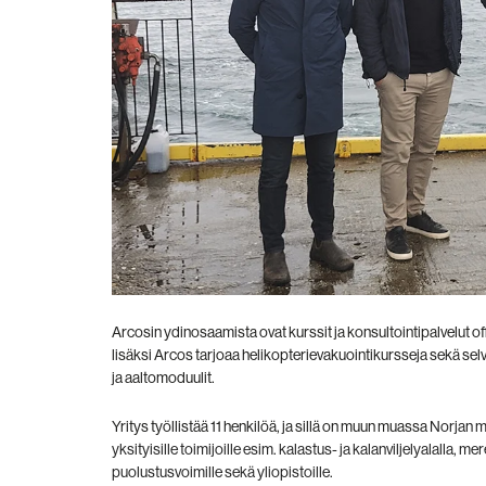
Arcosin ydinosaamista ovat kurssit ja konsultointipalvelut of
lisäksi Arcos tarjoaa helikopterievakuointikursseja sekä selv
ja aaltomoduulit.
Yritys työllistää 11 henkilöä, ja sillä on muun muassa
Norjan m
yksityisille toimijoille esim. kalastus- ja kalanviljelyalalla, me
puolustusvoimille sekä yliopistoille.