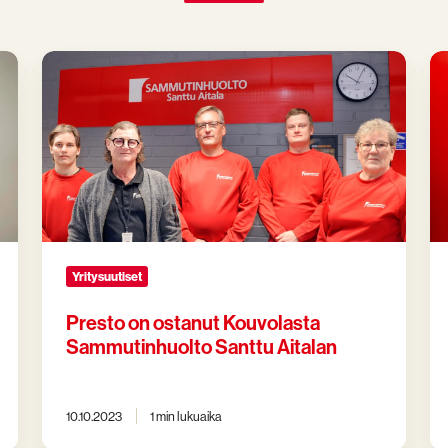
Presto
Pr
on
os
ostanut
Us
Kouvolasta
Au
Sammutinhuolto
Oy
Santtu
–
Aitalan
ka
hu
en
Yritysuutiset
Presto on ostanut Kouvolasta
Sammutinhuolto Santtu Aitalan
10.10.2023
1 min lukuaika