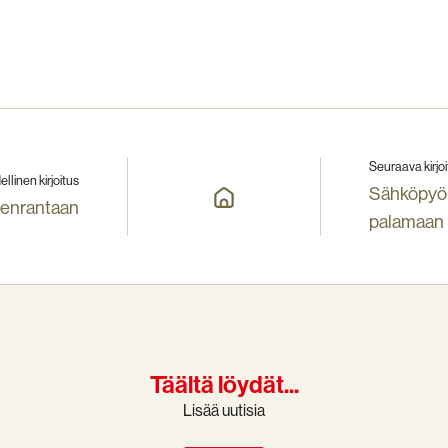
Seuraava kirjoi
ellinen kirjoitus
Sähköpyörä
eenrantaan
palamaan
Täältä löydät...
Lisää uutisia