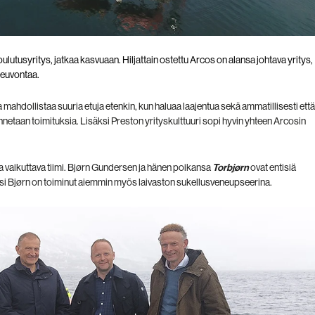
lutusyritys, jatkaa kasvuaan. Hiljattain ostettu Arcos on alansa johtava yritys,
 neuvontaa.
ahdollistaa suuria etuja etenkin, kun haluaa laajentua sekä ammatillisesti että
nnetaan toimituksia. Lisäksi Preston yrityskulttuuri sopi hyvin yhteen Arcosin
 vaikuttava tiimi
. Bjørn Gundersen ja hänen poikansa
Torbjørn
ovat entisiä
ksi Bjørn on toiminut aiemmin myös laivaston sukellusveneupseerina
.