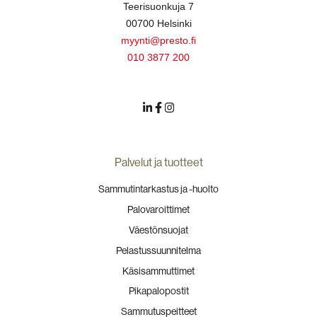
Teerisuonkuja 7
00700 Helsinki
myynti@presto.fi
010 3877 200
Palvelut ja tuotteet
Sammutintarkastus ja -huolto
Palovaroittimet
Väestönsuojat
Pelastussuunnitelma
Käsisammuttimet
Pikapalopostit
Sammutuspeitteet