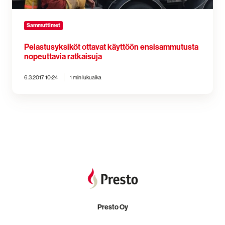
Sammuttimet
Pelastusyksiköt ottavat käyttöön ensisammutusta
nopeuttavia ratkaisuja
6.3.2017 10:24
1 min lukuaika
Presto Oy