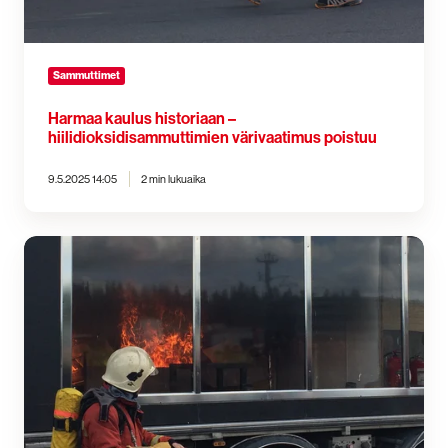
Sammuttimet
Harmaa kaulus historiaan –
hiilidioksidisammuttimien värivaatimus poistuu
9.5.2025 14:05
2 min lukuaika
Pelastusyksiköt
ottavat
käyttöön
ensisammutusta
nopeuttavia
ratkaisuja