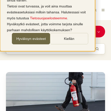
sinua varten.
Tietosi ovat turvassa, ja voit aina muuttaa
evästeasetuksiasi milloin tahansa. Halutessasi voit
myös tutustua
Tietosuojaselosteemme
.
Hyväksytkö evästeet, jotta voimme tarjota sinulle
parhaan mahdollisen käyttökokemuksen?
Palo- ja pelastustoimi
Hyväksyn evästeet
Kiellän
Harmaa
kaulus
historiaan
–
hiilidioksidisammuttimien
värivaatimus
poistuu