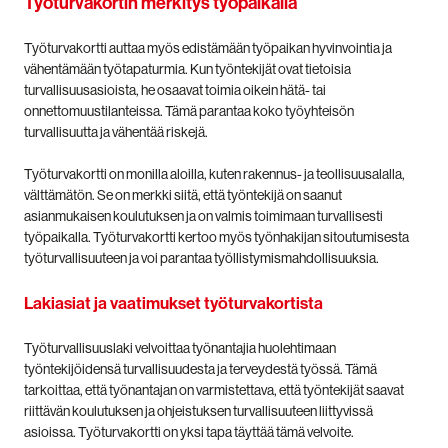
Työturvakortin merkitys työpaikalla
Työturvakortti auttaa myös edistämään työpaikan hyvinvointia ja
vähentämään työtapaturmia. Kun työntekijät ovat tietoisia
turvallisuusasioista, he osaavat toimia oikein hätä- tai
onnettomuustilanteissa. Tämä parantaa koko työyhteisön
turvallisuutta ja vähentää riskejä.
Työturvakortti on monilla aloilla, kuten rakennus- ja teollisuusalalla,
välttämätön. Se on merkki siitä, että työntekijä on saanut
asianmukaisen koulutuksen ja on valmis toimimaan turvallisesti
työpaikalla. Työturvakortti kertoo myös työnhakijan sitoutumisesta
työturvallisuuteen ja voi parantaa työllistymismahdollisuuksia.
Lakiasiat ja vaatimukset työturvakortista
Työturvallisuuslaki velvoittaa työnantajia huolehtimaan
työntekijöidensä turvallisuudesta ja terveydestä työssä. Tämä
tarkoittaa, että työnantajan on varmistettava, että työntekijät saavat
riittävän koulutuksen ja ohjeistuksen turvallisuuteen liittyvissä
asioissa. Työturvakortti on yksi tapa täyttää tämä velvoite.