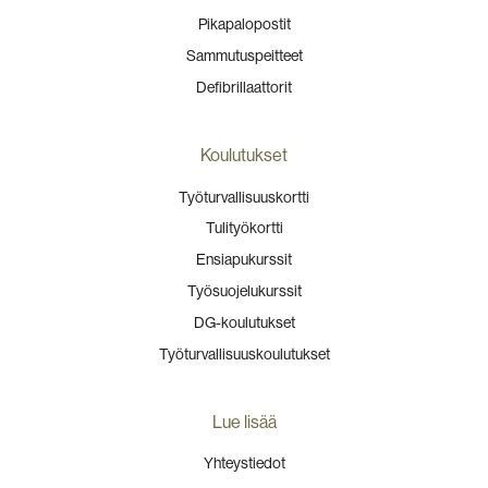
Pikapalopostit
Sammutuspeitteet
Defibrillaattorit
Koulutukset
Työturvallisuuskortti
Tulityökortti
Ensiapukurssit
Työsuojelukurssit
DG-koulutukset
Työturvallisuuskoulutukset
Lue lisää
Yhteystiedot