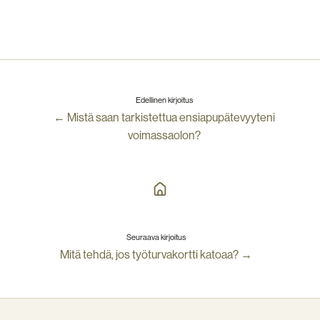
Edellinen kirjoitus
← Mistä saan tarkistettua ensiapupätevyyteni
voimassaolon?
Seuraava kirjoitus
Mitä tehdä, jos työturvakortti katoaa? →