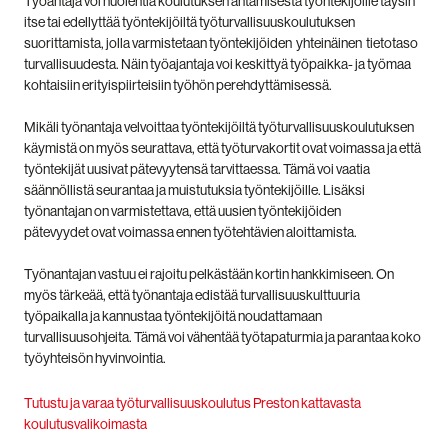
Työantaja voi huolehtia koulutuksen antamisesta työntekijöille täysin
itse tai edellyttää työntekijöiltä työturvallisuuskoulutuksen
suorittamista, jolla varmistetaan työntekijöiden yhteinäinen tietotaso
turvallisuudesta. Näin työajantaja voi keskittyä työpaikka- ja työmaa
kohtaisiin erityispiirteisiin työhön perehdyttämisessä.
Mikäli työnantaja velvoittaa työntekijöiltä työturvallisuuskoulutuksen
käymistä on myös seurattava, että työturvakortit ovat voimassa ja että
työntekijät uusivat pätevyytensä tarvittaessa. Tämä voi vaatia
säännöllistä seurantaa ja muistutuksia työntekijöille. Lisäksi
työnantajan on varmistettava, että uusien työntekijöiden
pätevyydet ovat voimassa ennen työtehtävien aloittamista.
Työnantajan vastuu ei rajoitu pelkästään kortin hankkimiseen. On
myös tärkeää, että työnantaja edistää turvallisuuskulttuuria
työpaikalla ja kannustaa työntekijöitä noudattamaan
turvallisuusohjeita. Tämä voi vähentää työtapaturmia ja parantaa koko
työyhteisön hyvinvointia.
Tutustu ja varaa työturvallisuuskoulutus Preston kattavasta
koulutusvalikoimasta