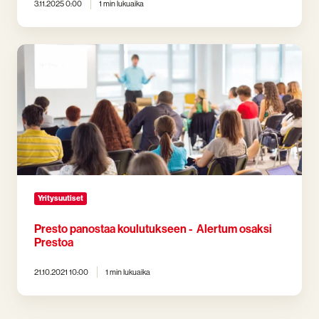
3.11.2025 0:00
1 min lukuaika
Presto
panostaa
koulutukseen
-
Alertum
osaksi
Prestoa
Yritysuutiset
Presto panostaa koulutukseen - Alertum osaksi
Prestoa
21.10.2021 10:00
1 min lukuaika