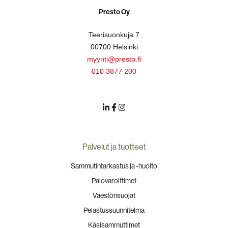
Presto Oy
Teerisuonkuja 7
00700 Helsinki
myynti@presto.fi
010 3877 200
Palvelut ja tuotteet
Sammutintarkastus ja -huolto
Palovaroittimet
Väestönsuojat
Pelastussuunnitelma
Käsisammuttimet