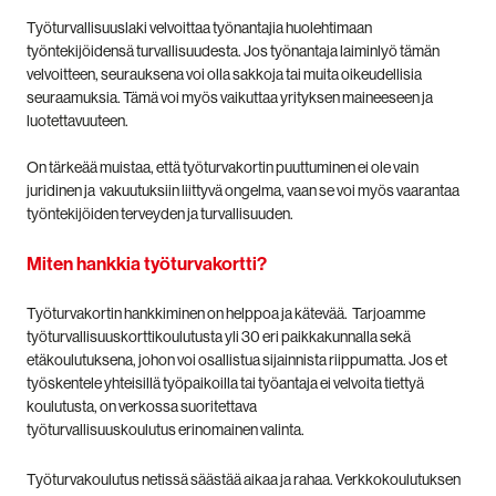
Työturvallisuuslaki velvoittaa työnantajia huolehtimaan
työntekijöidensä turvallisuudesta. Jos työnantaja laiminlyö tämän
velvoitteen, seurauksena voi olla sakkoja tai muita oikeudellisia
seuraamuksia. Tämä voi myös vaikuttaa yrityksen maineeseen ja
luotettavuuteen.
On tärkeää muistaa, että työturvakortin puuttuminen ei ole vain
juridinen ja vakuutuksiin liittyvä ongelma, vaan se voi myös vaarantaa
työntekijöiden terveyden ja turvallisuuden.
Miten hankkia työturvakortti?
Työturvakortin hankkiminen on helppoa ja kätevää. Tarjoamme
työturvallisuuskorttikoulutusta yli 30 eri paikkakunnalla sekä
etäkoulutuksena, johon voi osallistua sijainnista riippumatta. Jos et
työskentele yhteisillä työpaikoilla tai työantaja ei velvoita tiettyä
koulutusta, on verkossa suoritettava
työturvallisuuskoulutus erinomainen valinta.
Työturvakoulutus netissä säästää aikaa ja rahaa. Verkkokoulutuksen