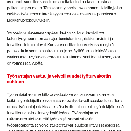
avulla voit suorittaa kurssin oman aikataulusi mukaan, ajasta ja
paikasta riippumatta. Tämä on erityisen kätevää ammattilaisille, jotka
eivät voi työkiireiden tai etäisyyksien vuoksi osallistua perinteisiin
luokkahuonekoulutuksiin.
Verkkokoulutuksessa käydään läpi kaikki tarvittavat aiheet,
kuten: työympäristön vaarojen tunnistaminen, riskien arviointi ja
turvalliset toimintatavat. Kurssin suorittaminen verkossa on yhtä
pätevää kuin perinteinen koulutus, ja se täyttää kaikki lakisääteiset
vaatimukset. Myös verkkokoulutuksistamme saat todistuksen, joka
on voimassa 5 vuotta.
Työnantajan vastuu ja velvollisuudet työturvakortin
suhteen
Työnantajalla on merkittävä vastuu ja velvollisuus varmistaa, että
kaikilla työntekijöillä on voimassa oleva työturvallisuuskoulutus. Tämä
on osa työnantajan lakisääteistä velvoitetta huolehtia työntekijöidensä
turvallisuudesta ja terveydestä työssä. Työnantajan on
lisäksi varmistettava, että työntekijät saavat riittävän
työpaikkakohtaisen ohjeistuksen turvallisuuteen liittyvissä asioissa.