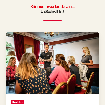
Kiinnostavaa luettavaa...
Lisää aihepiiristä
Turvallisuuskoulutukset
ja
niiden
merkitys
Koulutus