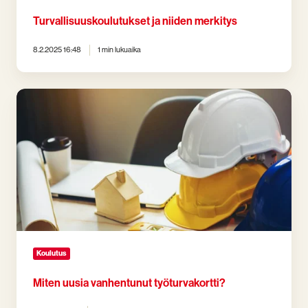
Turvallisuuskoulutukset ja niiden merkitys
8.2.2025 16:48
1 min lukuaika
Miten
uusia
vanhentunut
työturvakortti?
Koulutus
Miten uusia vanhentunut työturvakortti?