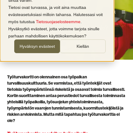
sinua varten.
Tietosi ovat turvassa, ja voit aina muuttaa
evästeasetuksiasi milloin tahansa. Halutessasi voit
Koulutus
myös tutustua
Tietosuojaselosteemme
.
Mitä tapahtuu, jos työturvakorttia ei ole?
Hyväksytkö evästeet, jotta voimme tarjota sinulle
parhaan mahdollisen käyttökokemuksen?
kirjoittaja
Presto Oy
2 min lukuaika
28.10.2025 0:30
Hyväksyn evästeet
Kiellän
Työturvakortti on olennainen osa työpaikan
turvallisuuskulttuuria. Se varmistaa, että työntekijät ovat
tietoisia työympäristönsä riskeistä ja osaavat toimia turvallisesti.
Kortin suorittaminen antaa perustiedot turvallisesta toiminnasta
yhteisillä työpaikoilla, työsuojelun yhteistoiminnasta,
työympäristön vaarojen tunnistamisesta, kuormitustekijöistä ja
riskien arvioinnista. Mutta mitä tapahtuu jos työturvakorttia ei
ole?