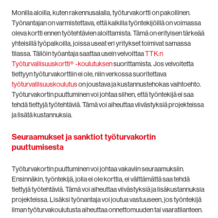
Monilla aloilla, kuten rakennusalalla, työturvakortti on pakollinen.
Työnantajan on varmistettava, että kaikilla työntekijöillä on voimassa
oleva kortti ennen työtehtävien aloittamista. Tämä on erityisen tärkeää
yhteisillä työpaikoilla, joissa useat eri yritykset toimivat samassa
tilassa. Tällöin työantaja saattaa usein velvoittaa
TTK:n
Työturvallisuuskortti® -koulutuksen
suorittamista. Jos velvoitetta
tiettyyn työturvakorttiin ei ole, niin verkossa suoritettava
työturvallisuuskoulutus
on joustava ja kustannustehokas vaihtoehto.
Työturvakortin puuttuminen voi johtaa siihen, että työntekijä ei saa
tehdä tiettyjä työtehtäviä. Tämä voi aiheuttaa viivästyksiä projekteissa
ja lisätä kustannuksia.
Seuraamukset ja sanktiot työturvakortin
puuttumisesta
Työturvakortin puuttuminen voi johtaa vakaviin seuraamuksiin.
Ensinnäkin, työntekijä, jolla ei ole korttia, ei välttämättä saa tehdä
tiettyjä työtehtäviä. Tämä voi aiheuttaa viivästyksiä ja lisäkustannuksia
projekteissa. Lisäksi työnantaja voi joutua vastuuseen, jos työntekijä
ilman työturvakoulutusta aiheuttaa onnettomuuden tai vaaratilanteen.