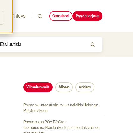
i
Yhteys
Ostoskori
Pyydä tarjous
Viimeisimmät
Aiheet
Arkisto
Presto muuttaa uusiin koulutustiloihin Helsingin
Pitäjänmäkeen
Presto ostaa POHTO Oy:n –
teollisuusasiakkaiden koulutustarjonta laajenee