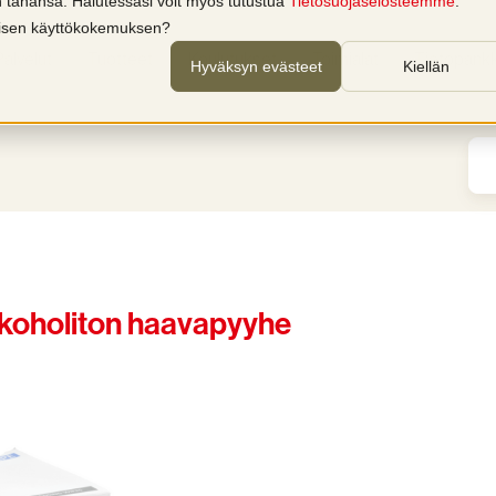
in tahansa. Halutessasi voit myös tutustua
Tietosuojaselosteemme
.
llisen käyttökokemuksen?
Palvelut
Tuotteet
Koulutukset
Toimialat
Tietopankk
Hyväksyn evästeet
Kiellän
 alkoholiton haavapyyhe