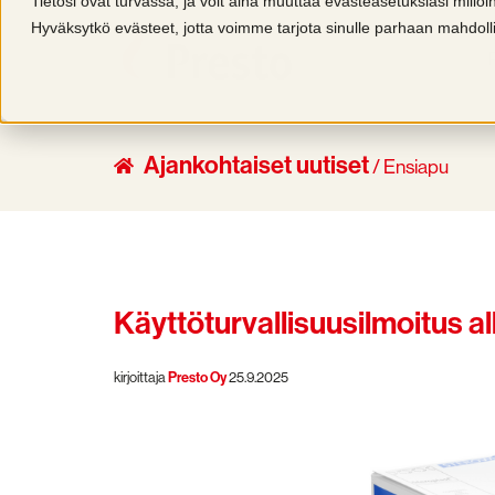
Tietosi ovat turvassa, ja voit aina muuttaa evästeasetuksiasi millo
Hyväksytkö evästeet, jotta voimme tarjota sinulle parhaan mahdo
Ajankohtaiset uutiset
/ Ensiapu
Käyttöturvallisuusilmoitus
kirjoittaja
Presto Oy
25.9.2025