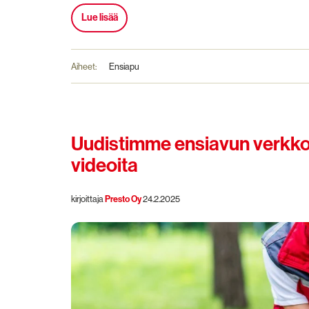
Lue lisää
Aiheet:
Ensiapu
Uudistimme ensiavun verkko
videoita
kirjoittaja
Presto Oy
24.2.2025