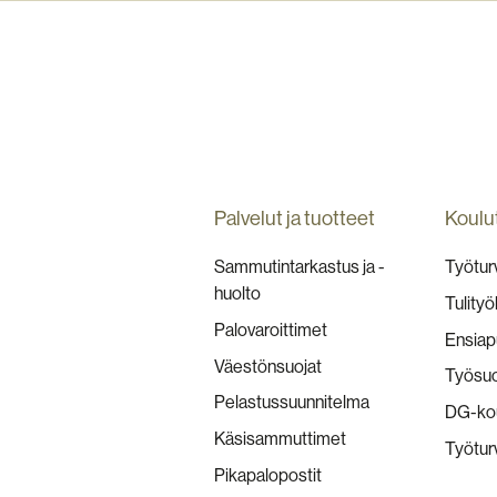
Palvelut ja tuotteet
Koulu
Sammutintarkastus ja -
Työturv
huolto
Tulityö
Palovaroittimet
Ensiap
Väestönsuojat
Työsuo
Pelastussuunnitelma
DG-kou
Käsisammuttimet
Työtur
Pikapalopostit