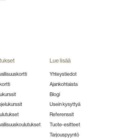
tukset
Lue lisää
allisuuskortti
Yhteystiedot
kortti
Ajankohtaista
ukurssit
Blogi
jelukurssit
Usein kysyttyä
lutukset
Referenssit
vallisuuskoulutukset
Tuote-esitteet
Tarjouspyyntö