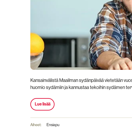
Kansainvälistä Maailman sydänpäivää vietetään vuosi
huomio sydämiin ja kannustaa tekoihin sydämen ter
Lue lisää
Aiheet:
Ensiapu