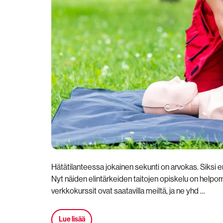
Hätätilanteessa jokainen sekunti on arvokas. Siksi ens
Nyt näiden elintärkeiden taitojen opiskelu on help
verkkokurssit ovat saatavilla meiltä, ja ne yhd …
Lue lisää