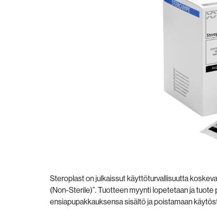
Steroplast on julkaissut käyttöturvallisuutta koske
(Non-Sterile)”. Tuotteen myynti lopetetaan ja tuote
ensiapupakkauksensa sisältö ja poistamaan käytöst