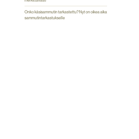
merkittävästi
Onko käsisammutin tarkastettu? Nyt on oikea aika
sammutintarkastukselle