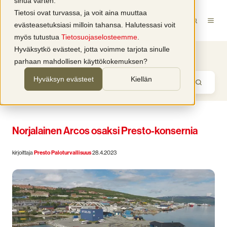
sinua varten.
Tietosi ovat turvassa, ja voit aina muuttaa
evästeasetuksiasi milloin tahansa. Halutessasi voit
myös tutustua
Tietosuojaselosteemme
.
Hyväksytkö evästeet, jotta voimme tarjota sinulle
Ajankohtaiset uutiset
parhaan mahdollisen käyttökokemuksen?
Hyväksyn evästeet
Kiellän
Norjalainen Arcos osaksi Presto-konsernia
kirjoittaja
Presto Paloturvallisuus
28.4.2023