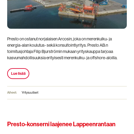
Presto on ostanut norjalaisen Arcosin, joka on merenkulku- ja
energia-alan koulutus- sekä konsultointiyritys. Presto AB:n
toimitusjohtaja Filip Bjurströmin mukaan yrityskauppa tarjoaa
kasvumahdollisuuksia erityisesti merenkulku- ja offshore-aloilla.
Lue lisää
Aiheet:
Yritysuutiset
Presto-konserni laajenee Lappeenrantaan