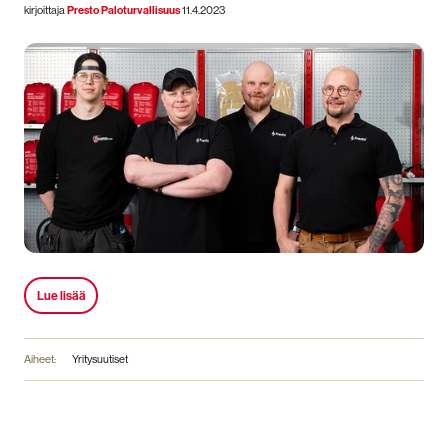
kirjoittaja
Presto Paloturvallisuus
11.4.2023
Lue lisää
Aiheet:
Yritysuutiset