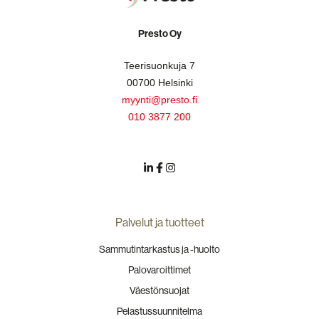
Presto Oy
Teerisuonkuja 7
00700 Helsinki
myynti@presto.fi
010 3877 200
Palvelut ja tuotteet
Sammutintarkastus ja -huolto
Palovaroittimet
Väestönsuojat
Pelastussuunnitelma