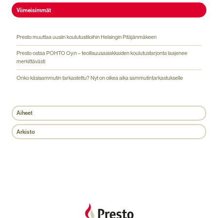
Viimeisimmät
Presto muuttaa uusiin koulutustiloihin Helsingin Pitäjänmäkeen
Presto ostaa POHTO Oy:n – teollisuusasiakkaiden koulutustarjonta laajenee
merkittävästi
Onko käsisammutin tarkastettu? Nyt on oikea aika sammutintarkastukselle
Aiheet
Arkisto