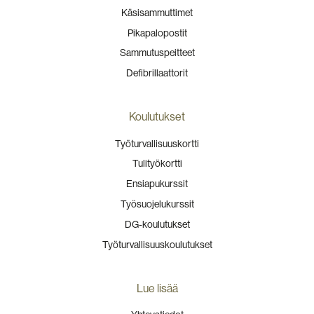
Käsisammuttimet
Pikapalopostit
Sammutuspeitteet
Defibrillaattorit
Koulutukset
Työturvallisuuskortti
Tulityökortti
Ensiapukurssit
Työsuojelukurssit
DG-koulutukset
Työturvallisuuskoulutukset
Lue lisää