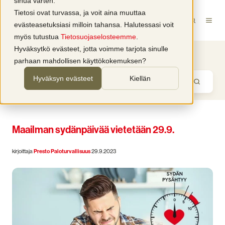
sinua varten.
Tietosi ovat turvassa, ja voit aina muuttaa
evästeasetuksiasi milloin tahansa. Halutessasi voit
myös tutustua
Tietosuojaselosteemme
.
Hyväksytkö evästeet, jotta voimme tarjota sinulle
Ajankohtaiset uutiset
parhaan mahdollisen käyttökokemuksen?
Hyväksyn evästeet
Kiellän
Maailman sydänpäivää vietetään 29.9.
kirjoittaja
Presto Paloturvallisuus
29.9.2023