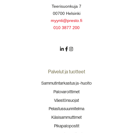
Teerisuonkuja 7
00700 Helsinki
myynti@presto.fi
010 3877 200
Palvelut ja tuotteet
Sammutintarkastus ja -huolto
Palovaroittimet
Väestönsuojat
Pelastussuunnitelma
Käsisammuttimet
Pikapalopostit