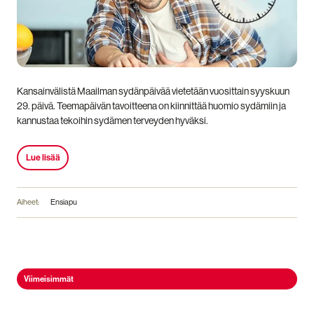
Kansainvälistä Maailman sydänpäivää vietetään vuosittain syyskuun
29. päivä. Teemapäivän tavoitteena on kiinnittää huomio sydämiin ja
kannustaa tekoihin sydämen terveyden hyväksi.
Lue lisää
Aiheet:
Ensiapu
Viimeisimmät