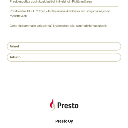
Presto muuttaa uusiin koulutustiloihin Helsingin Pitäjänmäkeen
Presto ostaa POHTO Oy:n – teollisuusasiakkaiden koulutustarjonta laajenee
merkittävästi
Onko käsisammutin tarkastettu? Nyt on oikea aika sammutintarkastukselle
Aiheet
Arkisto
Presto Oy