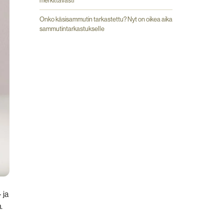
merkittävästi
Onko käsisammutin tarkastettu? Nyt on oikea aika
sammutintarkastukselle
 ja
.