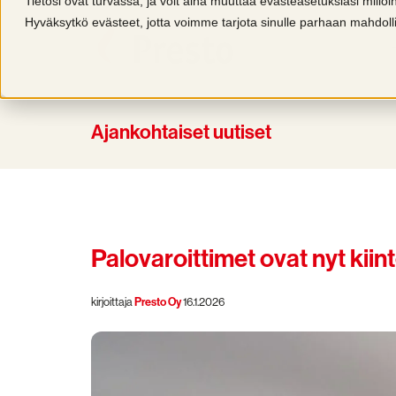
Tietosi ovat turvassa, ja voit aina muuttaa evästeasetuksiasi millo
Hyväksytkö evästeet, jotta voimme tarjota sinulle parhaan mahdo
Ajankohtaiset uutiset
Palovaroittimet ovat nyt kiin
kirjoittaja
Presto Oy
16.1.2026