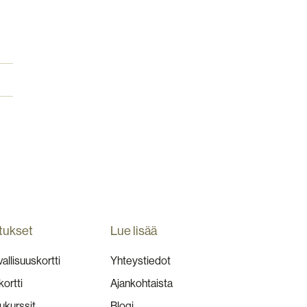
tukset
Lue lisää
allisuuskortti
Yhteystiedot
kortti
Ajankohtaista
ukurssit
Blogi