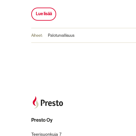
Lue lisää
Aiheet:
Paloturvallisuus
Presto Oy
Teerisuonkuja 7