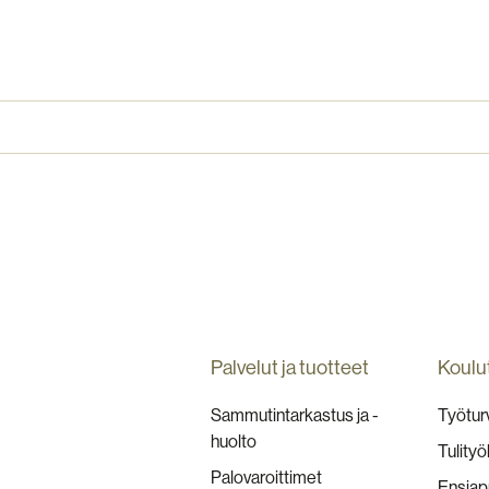
Palvelut ja tuotteet
Koulu
Sammutintarkastus ja -
Työturv
huolto
Tulityö
Palovaroittimet
Ensiap