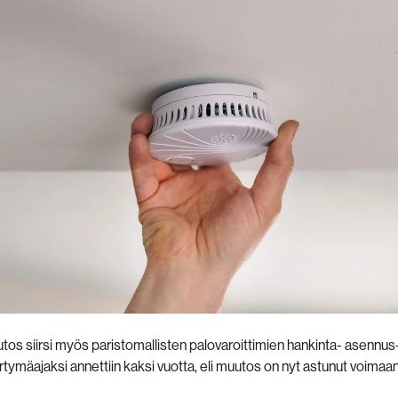
os siirsi myös paristomallisten palovaroittimien hankinta- asennus-
irtymäajaksi annettiin kaksi vuotta, eli muutos on nyt astunut voimaan