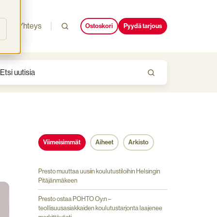
i
Yhteys
Ostoskori
Pyydä tarjous
Viimeisimmät
Aiheet
Arkisto
Presto muuttaa uusiin koulutustiloihin Helsingin
Pitäjänmäkeen
Presto ostaa POHTO Oy:n –
teollisuusasiakkaiden koulutustarjonta laajenee