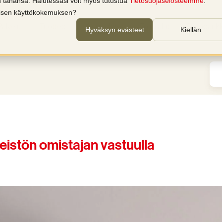
in tahansa. Halutessasi voit myös tutustua
Tietosuojaselosteemme
.
llisen käyttökokemuksen?
Palvelut
Tuotteet
Koulutukset
Toimialat
Tietopankk
Hyväksyn evästeet
Kiellän
teistön omistajan vastuulla