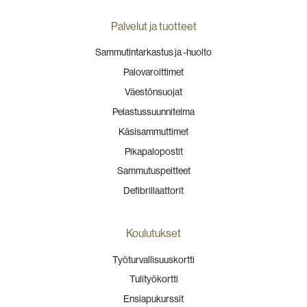
Palvelut ja tuotteet
Sammutintarkastus ja -huolto
Palovaroittimet
Väestönsuojat
Pelastussuunnitelma
Käsisammuttimet
Pikapalopostit
Sammutuspeitteet
Defibrillaattorit
Koulutukset
Työturvallisuuskortti
Tulityökortti
Ensiapukurssit