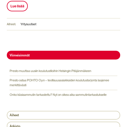
Lue lisää
Aiheet:
Yritysuutiset
Viimeisimmät
Presto muuttaa uusiin koulutustiloihin Helsingin Pitäjänmäkeen
Presto ostaa POHTO Oy:n – teollisuusasiakkaiden koulutustarjonta laajenee
merkittävästi
Onko käsisammutin tarkastettu? Nyt on oikea aika sammutintarkastukselle
Aiheet
Arkisto