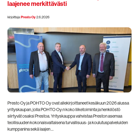
laajenee merkittävästi
kirjoittaja
Presto Oy
2.6.2026
Presto Oy ja POHTO Oy ovat allekirjoittaneet kesäkuun 2026 alussa
yrityskaupan, jolla POHTO Oy:n koko liiketoiminta ja henkilöstö
siirtyvät osaksi Prestoa. Yrityskauppa vahvistaa Preston asemaa
teollisuuden kokonaisvaltaisena turvallisuus- ja koulutuspalveluiden
kumppanina sekä laajen …