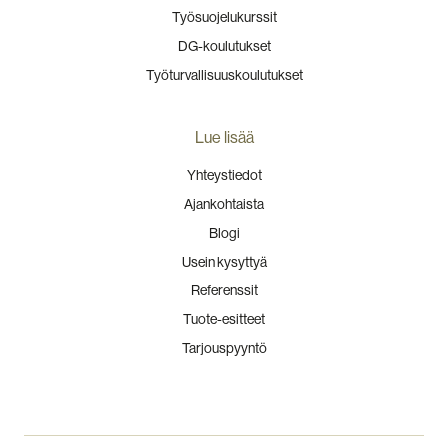
Työsuojelukurssit
DG-koulutukset
Työturvallisuuskoulutukset
Lue lisää
Yhteystiedot
Ajankohtaista
Blogi
Usein kysyttyä
Referenssit
Tuote-esitteet
Tarjouspyyntö