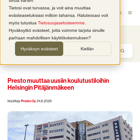
sinua varten.
Tietosi ovat turvassa, ja voit aina muuttaa
evästeasetuksiasi milloin tahansa. Halutessasi voit
myös tutustua
Tietosuojaselosteemme
.
Hyväksytkö evästeet, jotta voimme tarjota sinulle
Ajankohtaiset uutiset
parhaan mahdollisen käyttökokemuksen?
Hyväksyn evästeet
Kiellän
Presto muuttaa uusiin koulutustiloihin
Helsingin Pitäjänmäkeen
kirjoittaja
Presto Oy
24.6.2026