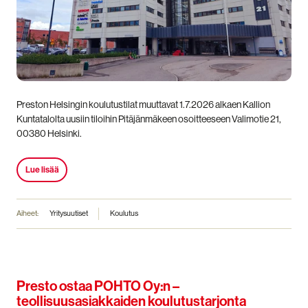
Preston Helsingin koulutustilat muuttavat 1.7.2026 alkaen Kallion
Kuntatalolta uusiin tiloihin Pitäjänmäkeen osoitteeseen Valimotie 21,
00380 Helsinki.
Lue lisää
Aiheet:
Yritysuutiset
Koulutus
Presto ostaa POHTO Oy:n –
teollisuusasiakkaiden koulutustarjonta