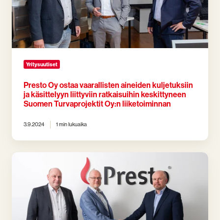
kuljetuksiin
ja
käsittelyyn
liittyviin
ratkaisuihin
keskittyneen
Suomen
Yritysuutiset
Turvaprojektit
Oy:n
Presto Oy ostaa vaarallisten aineiden kuljetuksiin
ja käsittelyyn liittyviin ratkaisuihin keskittyneen
liiketoiminnan
Suomen Turvaprojektit Oy:n liiketoiminnan
3.9.2024
1 min lukuaika
Presto
ostaa
Verkkokoulu.com
Suomi
Oy:n
–
vahvistaa