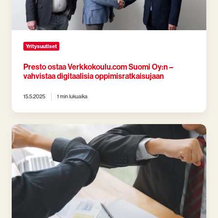
digitaalisia
oppimisratkaisujaan
Yritysuutiset
Presto ostaa Verkkokoulu.com Suomi Oy:n –
vahvistaa digitaalisia oppimisratkaisujaan
15.5.2025
1 min lukuaika
Presto
vahvisti
asemaansa
Suomen
ja
Pohjoismaiden
suurimpana