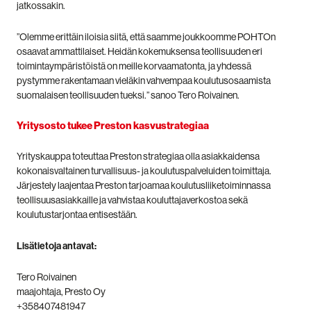
jatkossakin.
”Olemme erittäin iloisia siitä, että saamme joukkoomme POHTOn
osaavat ammattilaiset. Heidän kokemuksensa teollisuuden eri
toimintaympäristöistä on meille korvaamatonta, ja yhdessä
pystymme rakentamaan vieläkin vahvempaa koulutusosaamista
suomalaisen teollisuuden tueksi.” sanoo Tero Roivainen.
Yritysosto tukee Preston kasvustrategiaa
Yrityskauppa toteuttaa Preston strategiaa olla asiakkaidensa
kokonaisvaltainen turvallisuus- ja koulutuspalveluiden toimittaja.
Järjestely laajentaa Preston tarjoamaa koulutusliiketoiminnassa
teollisuusasiakkaille ja vahvistaa kouluttajaverkostoa sekä
koulutustarjontaa entisestään.
Lisätietoja antavat:
Tero Roivainen
maajohtaja, Presto Oy
+358407481947