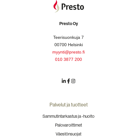
Presto Oy
Teerisuonkuja 7
00700 Helsinki
myynti@presto.fi
010 3877 200
Palvelut ja tuotteet
Sammutintarkastus ja -huolto
Palovaroittimet
Väestönsuojat