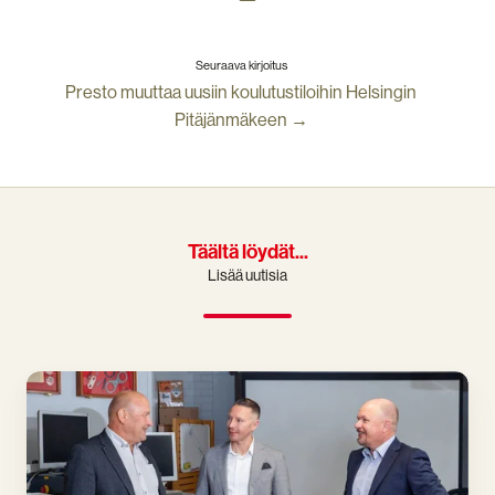
Seuraava kirjoitus
Presto muuttaa uusiin koulutustiloihin Helsingin
Pitäjänmäkeen →
Täältä löydät...
Lisää uutisia
Presto
Oy
ostaa
vaarallisten
aineiden