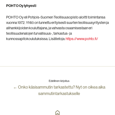
POHTO Oy lyhyesti
POHTO Oy eli Pohjois-Suomen Teollisuusopisto aloitti toimintansa
vuonna 1972. Yhtiö on tunnettu erityisesti suurten teollisuusyritysten ja
alihankkijoiden kouluttajana, ja vahvasta osaamisestaan eri
teollisuudenalojen turvallisuus-, tarkastus- ja
kunnossapitokoulutuksissa. Lisätietoja:
https://www.pohto.fi/
Edellinen kirjoitus
← Onko käsisammutin tarkastettu? Nyt on oikea aika
sammutintarkastukselle