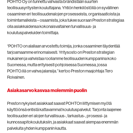
POHTO Oy on tunnettu vahvasta brändistään suurten
teollisuusyritysten kouluttajana. Yhtiön henkilöstöllä on syvällinen
osaaminen eri teollisuudenalojen prosesseista, organisaatioista ja
toimintamalleista – osaamista, joka tukee suoraan Preston strategiaa
olla asiakkaidensa kokonaisvaltainen turvallisuus- ja
koulutuspalveluiden toimittaja.
“POHTO on alallaan arvostettu toimija, jonka osaaminen täydentää
tarjoamaamme erinomaisesti. Yritysosto on Preston strategian
mukainen ja vahvistaa rooliamme teollisuuden kumppanina koko
Suomessa, mutta erityisesti pohjoisessa Suomessa, jossa
POHTO:llä on vahva jalansija.” kertoo Preston maajohtaja Tero
Roivainen.
Asiakasarvo kasvaa molemmin puolin
Preston nykyiset asiakkaat saavat POHTOn liittymisen myötä
käyttöönsä entistä kattavammat koulutuspalvelut. Tarjonta laajenee
teollisuuden eri alojen turvallisuus-, tarkastus-, prosessi- ja
kunnossapitokoulutuksiin, ja asiakkaat saavat aiempaa enemmän
palveluita yhden kumppanin kautta.