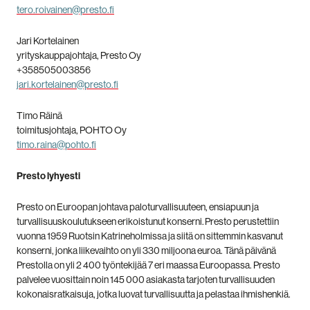
tero.roivainen@presto.fi
Jari Kortelainen
yrityskauppajohtaja, Presto Oy
+358505003856
jari.kortelainen@presto.fi
Timo Räinä
toimitusjohtaja, POHTO Oy
timo.raina@pohto.fi
Presto lyhyesti
Presto on Euroopan johtava paloturvallisuuteen, ensiapuun ja
turvallisuuskoulutukseen erikoistunut konserni. Presto perustettiin
vuonna 1959 Ruotsin Katrineholmissa ja siitä on sittemmin kasvanut
konserni, jonka liikevaihto on yli 330 miljoona euroa. Tänä päivänä
Prestolla on yli 2 400 työntekijää 7 eri maassa Euroopassa. Presto
palvelee vuosittain noin 145 000 asiakasta tarjoten turvallisuuden
kokonaisratkaisuja, jotka luovat turvallisuutta ja pelastaa ihmishenkiä.