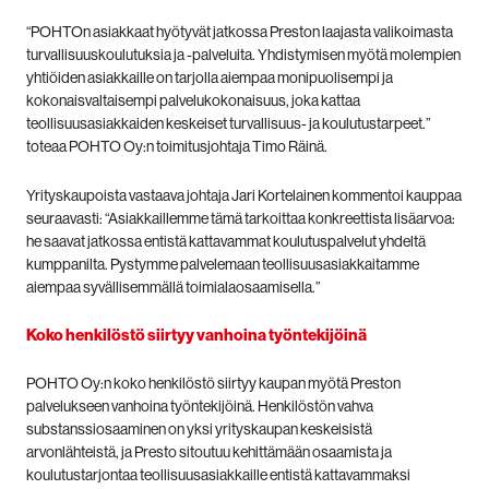
“POHTOn asiakkaat hyötyvät jatkossa Preston laajasta valikoimasta
turvallisuuskoulutuksia ja -palveluita. Yhdistymisen myötä molempien
yhtiöiden asiakkaille on tarjolla aiempaa monipuolisempi ja
kokonaisvaltaisempi palvelukokonaisuus, joka kattaa
teollisuusasiakkaiden keskeiset turvallisuus- ja koulutustarpeet.”
toteaa POHTO Oy:n toimitusjohtaja Timo Räinä.
Yrityskaupoista vastaava johtaja Jari Kortelainen kommentoi kauppaa
seuraavasti: “Asiakkaillemme tämä tarkoittaa konkreettista lisäarvoa:
he saavat jatkossa entistä kattavammat koulutuspalvelut yhdeltä
kumppanilta. Pystymme palvelemaan teollisuusasiakkaitamme
aiempaa syvällisemmällä toimialaosaamisella.”
Koko henkilöstö siirtyy vanhoina työntekijöinä
POHTO Oy:n koko henkilöstö siirtyy kaupan myötä Preston
palvelukseen vanhoina työntekijöinä. Henkilöstön vahva
substanssiosaaminen on yksi yrityskaupan keskeisistä
arvonlähteistä, ja Presto sitoutuu kehittämään osaamista ja
koulutustarjontaa teollisuusasiakkaille entistä kattavammaksi