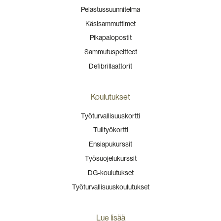
Pelastussuunnitelma
Käsisammuttimet
Pikapalopostit
Sammutuspeitteet
Defibrillaattorit
Koulutukset
Työturvallisuuskortti
Tulityökortti
Ensiapukurssit
Työsuojelukurssit
DG-koulutukset
Työturvallisuuskoulutukset
Lue lisää