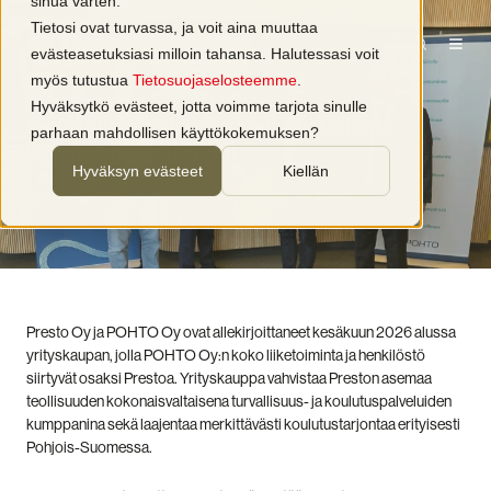
sinua varten.
Tietosi ovat turvassa, ja voit aina muuttaa
evästeasetuksiasi milloin tahansa. Halutessasi voit
Yritysuutiset
myös tutustua
Tietosuojaselosteemme
.
Presto ostaa POHTO Oy:n –
Hyväksytkö evästeet, jotta voimme tarjota sinulle
teollisuusasiakkaiden koulutustarjonta
parhaan mahdollisen käyttökokemuksen?
laajenee merkittävästi
Hyväksyn evästeet
Kiellän
kirjoittaja
Presto Oy
2 min lukuaika
2.6.2026
Presto Oy ja POHTO Oy ovat allekirjoittaneet kesäkuun 2026 alussa
yrityskaupan, jolla POHTO Oy:n koko liiketoiminta ja henkilöstö
siirtyvät osaksi Prestoa. Yrityskauppa vahvistaa Preston asemaa
teollisuuden kokonaisvaltaisena turvallisuus- ja koulutuspalveluiden
kumppanina sekä laajentaa merkittävästi koulutustarjontaa erityisesti
Pohjois-Suomessa.