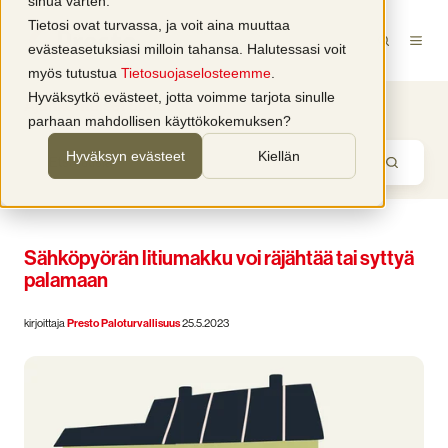
sinua varten.
Tietosi ovat turvassa, ja voit aina muuttaa
evästeasetuksiasi milloin tahansa. Halutessasi voit
myös tutustua
Tietosuojaselosteemme
.
Hyväksytkö evästeet, jotta voimme tarjota sinulle
Ajankohtaiset uutiset
parhaan mahdollisen käyttökokemuksen?
Hyväksyn evästeet
Kiellän
Sähköpyörän litiumakku voi räjähtää tai syttyä
palamaan
kirjoittaja
Presto Paloturvallisuus
25.5.2023