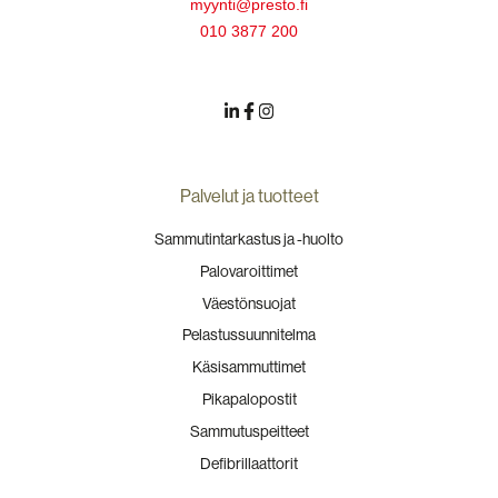
myynti@presto.fi
010 3877 200
Palvelut ja tuotteet
Sammutintarkastus ja -huolto
Palovaroittimet
Väestönsuojat
Pelastussuunnitelma
Käsisammuttimet
Pikapalopostit
Sammutuspeitteet
Defibrillaattorit