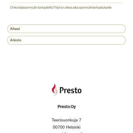
Onko käsisammutin tarkastettu? Nyt on oikea aika sammutintarkastukselle
Aiheet
Arkisto
Presto Oy
Teerisuonkuja 7
00700 Helsinki