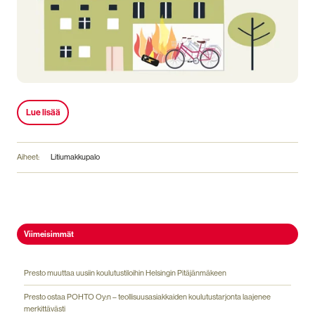
Lue lisää
Aiheet:
Litiumakkupalo
Viimeisimmät
Presto muuttaa uusiin koulutustiloihin Helsingin Pitäjänmäkeen
Presto ostaa POHTO Oy:n – teollisuusasiakkaiden koulutustarjonta laajenee
merkittävästi