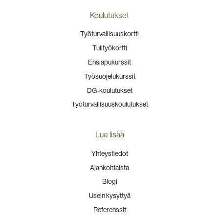
Koulutukset
Työturvallisuuskortti
Tulityökortti
Ensiapukurssit
Työsuojelukurssit
DG-koulutukset
Työturvallisuuskoulutukset
Lue lisää
Yhteystiedot
Ajankohtaista
Blogi
Usein kysyttyä
Referenssit