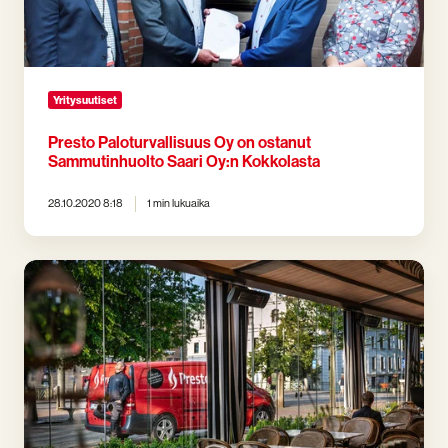
ostanut
Sammutinhuolto
Saari
Oy:n
Kokkolasta
Yritysuutiset
Presto Paloturvallisuus Oy on ostanut
Sammutinhuolto Saari Oy:n Kokkolasta
28.10.2020 8:18
1 min lukuaika
Vuoden
2020
kiinnostavimmat
paloturvallisuusteemat