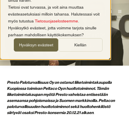
sinua varten.
Tietosi ovat turvassa, ja voit aina muuttaa
evästeasetuksiasi milloin tahansa. Halutessasi voit
Kiinteistöt
Huolto
myös tutustua
Tietosuojaselosteemme
.
Peltaco Oy:n paloturvallisuuden
Hyväksytkö evästeet, jotta voimme tarjota sinulle
huoltotoiminnot siirtyvät osaksi Prestoa
parhaan mahdollisen käyttökokemuksen?
Hyväksyn evästeet
Kiellän
kirjoittaja
Tarja Vilmi
1 min lukuaika
20.12.2021 8:00
Presto Paloturvallisuus Oy on ostanut liiketoimintakaupalla
Kuopiossa toimivan Peltaco Oy:n huoltotoiminnot. Tämän
liiketoimintakaupan myötä Presto vahvistaa entisestään
asemaansa pohjoismaissa ja Suomen markkinoilla. Peltacon
paloturvallisuuden huoltotoiminnot sekä huoltohenkilöstö
siirtyvät osaksi Presto-konsernia 20.12.21 alkaen
.