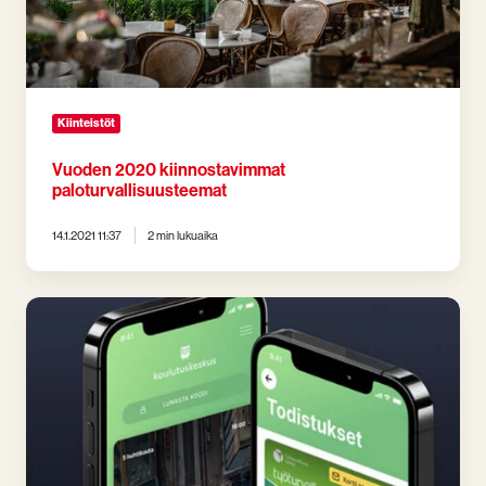
Kiinteistöt
Vuoden 2020 kiinnostavimmat
paloturvallisuusteemat
14.1.2021 11:37
2 min lukuaika
Uudenmaan
Koulutuskeskus
Oy
osaksi
Prestoa