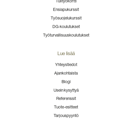
Tulityökortti
Ensiapukurssit
Työsuojelukurssit
DG-koulutukset
Työturvallisuuskoulutukset
Lue lisää
Yhteystiedot
Ajankohtaista
Blogi
Usein kysyttyä
Referenssit
Tuote-esitteet
Tarjouspyyntö