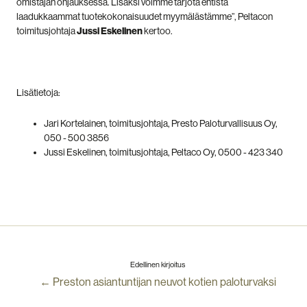
omistajan ohjauksessa. Lisäksi voimme tarjota entistä
laadukkaammat tuotekokonaisuudet myymälästämme”, Peltacon
toimitusjohtaja
Jussi Eskelinen
kertoo.
Lisätietoja:
Jari Kortelainen, toimitusjohtaja, Presto Paloturvallisuus Oy,
050 - 500 3856
Jussi Eskelinen, toimitusjohtaja, Peltaco Oy, 0500 - 423 340
Edellinen kirjoitus
← Preston asiantuntijan neuvot kotien paloturvaksi