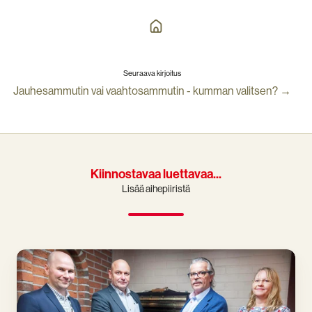
Seuraava kirjoitus
Jauhesammutin vai vaahtosammutin - kumman valitsen? →
Kiinnostavaa luettavaa...
Lisää aihepiiristä
Presto
Paloturvallisuus
Oy
on