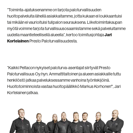
”Toiminta-ajatuksenamme on tarjota paloturvallisuuden
huoltopalveluita lähellä asiakkaitamme, jotta kukaan ei loukkaantuisi
tai mikään ei vaurioituisi tulipalon seurauksena. Liiketoimintakaupan
myötä voimme tarjota turvallisuusosaamistamme sekä palveluitamme
uudella maantieteellisellä alueella”, kertoo toimitusjohtaja
Jari
Kortelainen
Presto Paloturvallisuudesta.
”Kaikki Peltacon nykyiset paloturva-asentajat siirtyvät Presto
Paloturvallisuus Oy:hyn. Ammattitaitoinen ja alueen asiakkaille tuttu
henkilöstö jatkaa palveluksessamme vanhoina työntekijöinä.
Huoltotoiminnoista vastaa huoltopäällikkö Markus Korhonen
”
, Jari
Kortelainen jatkaa.