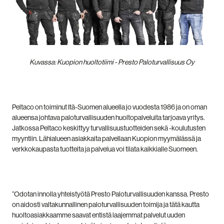
Kuvassa: Kuopion huoltotiimi - Presto Paloturvallisuus Oy
Peltaco on toiminut Itä-Suomen alueella jo vuodesta 1986 ja on oman
alueensa johtava paloturvallisuuden huoltopalveluita tarjoava yritys.
Jatkossa Peltaco keskittyy turvallisuustuotteiden sekä -koulutusten
myyntiin. Lähialueen asiakkaita palvellaan Kuopion myymälässä ja
verkkokaupasta tuotteita ja palvelua voi tilata kaikkialle Suomeen.
”Odotan innolla yhteistyötä Presto Paloturvallisuuden kanssa. Presto
on aidosti valtakunnallinen paloturvallisuuden toimija ja tätä kautta
huoltoasiakkaamme saavat entistä laajemmat palvelut uuden