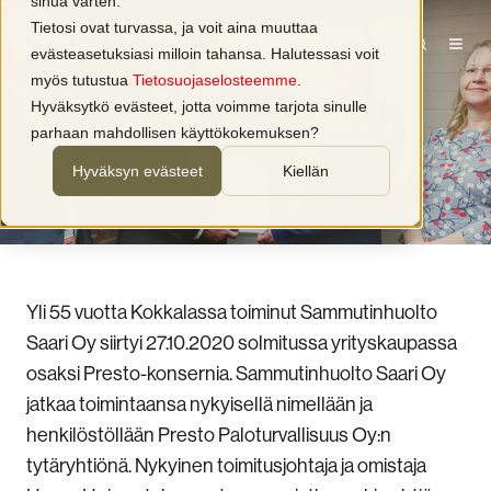
sinua varten.
Tietosi ovat turvassa, ja voit aina muuttaa
evästeasetuksiasi milloin tahansa. Halutessasi voit
Yritysuutiset
myös tutustua
Tietosuojaselosteemme
.
Presto Paloturvallisuus Oy on ostanut
Hyväksytkö evästeet, jotta voimme tarjota sinulle
Sammutinhuolto Saari Oy:n Kokkolasta
parhaan mahdollisen käyttökokemuksen?
Hyväksyn evästeet
Kiellän
kirjoittaja
Tarja Vilmi
1 min lukuaika
28.10.2020 8:18
Yli 55 vuotta Kokkalassa toiminut Sammutinhuolto
Saari Oy siirtyi 27.10.2020 solmitussa yrityskaupassa
osaksi Presto-konsernia. Sammutinhuolto Saari Oy
jatkaa toimintaansa nykyisellä nimellään ja
henkilöstöllään Presto Paloturvallisuus Oy:n
tytäryhtiönä. Nykyinen toimitusjohtaja ja omistaja