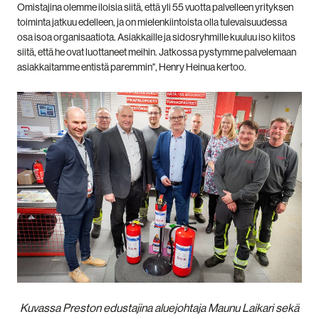
Omistajina olemme iloisia siitä, että yli 55 vuotta palvelleen yrityksen
toiminta jatkuu edelleen, ja on mielenkiintoista olla tulevaisuudessa
osa isoa organisaatiota. Asiakkaille ja sidosryhmille kuuluu iso kiitos
siitä, että he ovat luottaneet meihin. Jatkossa pystymme palvelemaan
asiakkaitamme entistä paremmin",
Henry Heinua
kertoo.
Kuvassa Preston edustajina aluejohtaja Maunu Laikari sekä