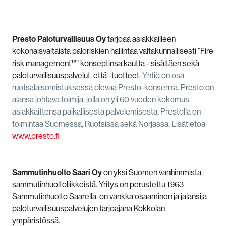
Presto Paloturvallisuus Oy
tarjoaa asiakkailleen
kokonaisvaltaista paloriskien hallintaa valtakunnallisesti ”Fire
risk management™” konseptinsa kautta - sisältäen sekä
paloturvallisuuspalvelut, että -tuotteet.
Yhtiö on osa
ruotsalaisomistuksessa olevaa Presto-konsernia. Presto on
alansa johtava toimija, jolla on yli 60 vuoden kokemus
asiakkaittensa paikallisesta palvelemisesta. Prestolla on
toimintaa Suomessa, Ruotsissa sekä Norjassa. Lisätietoa
www.presto.fi
Sammutinhuolto Saari Oy
on yksi Suomen vanhimmista
sammutinhuoltoliikkeistä. Yritys on perustettu 1963
Sammutinhuolto Saarella on vankka osaaminen ja jalansija
paloturvallisuuspalvelujen tarjoajana Kokkolan
ympäristössä.