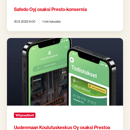
Safedo Oyj osaksi Presto-konsernia
30.6.2022 9:00
1 min lukuaika
Uudenmaan
Koulutuskeskus
Oy
osaksi
Prestoa
Yritysuutiset
Uudenmaan Koulutuskeskus Oy osaksi Prestoa