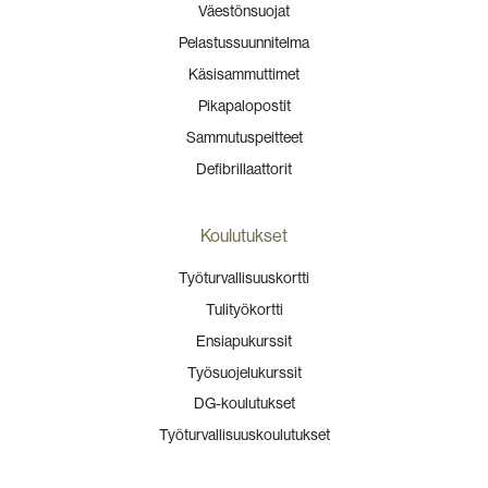
Väestönsuojat
Pelastussuunnitelma
Käsisammuttimet
Pikapalopostit
Sammutuspeitteet
Defibrillaattorit
Koulutukset
Työturvallisuuskortti
Tulityökortti
Ensiapukurssit
Työsuojelukurssit
DG-koulutukset
Työturvallisuuskoulutukset