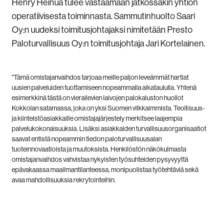
Henry Heinua tulee vastaamaan jatkossakin yhtiön
operatiivisesta toiminnasta. Sammutinhuolto Saari
Oy:n uudeksi toimitusjohtajaksi nimitetään Presto
Paloturvallisuus Oy:n toimitusjohtaja Jari Kortelainen.
"Tämä omistajanvaihdos tarjoaa meille paljon leveämmät hartiat
uusien palveluiden tuottamiseen nopeammalla aikataululla. Yhtenä
esimerkkinä tästä on vierailevien laivojen palokaluston huollot
Kokkolan satamassa, joka on yksi Suomen vilkkaimmista. Teollisuus-
ja kiinteistöasiakkaille omistajajärjestely merkitsee laajempia
palvelukokonaisuuksia. Lisäksi asiakkaiden turvallisuusorganisaatiot
saavat entistä nopeammin tiedon paloturvallisuusalan
tuoteinnovaatioista ja muutoksista. Henkilöstön näkökulmasta
omistajanvaihdos vahvistaa nykyisten työsuhteiden pysyvyyttä
epävakaassa maailmantilanteessa, monipuolistaa työtehtäviä sekä
avaa mahdollisuuksia rekrytointeihin.