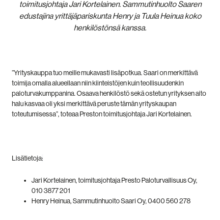
toimitusjohtaja Jari Kortelainen. Sammutinhuolto Saaren
edustajina yrittäjäpariskunta Henry ja Tuula Heinua koko
henkilöstönsä kanssa.
”Yrityskauppa tuo meille mukavasti lisäpotkua. Saari on merkittävä
toimija omalla alueellaan niin kiinteistöjen kuin teollisuudenkin
paloturvakumppanina. Osaava henkilöstö sekä ostetun yrityksen aito
halu kasvaa oli yksi merkittävä peruste tämän yrityskaupan
toteutumisessa”, toteaa Preston toimitusjohtaja Jari Kortelainen.
Lisätietoja
:
Jari Kortelainen, toimitusjohtaja Presto Paloturvallisuus Oy,
010 3877 201
Henry Heinua, Sammutinhuolto Saari Oy, 0400 560 278