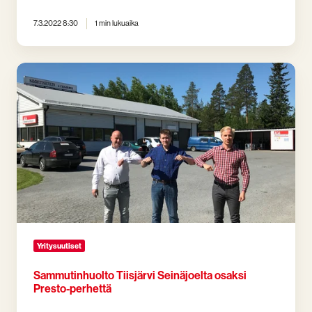
7.3.2022 8:30
1 min lukuaika
Sammutinhuolto
Tiisjärvi
Seinäjoelta
osaksi
Presto-
perhettä
Yritysuutiset
Sammutinhuolto Tiisjärvi Seinäjoelta osaksi
Presto-perhettä