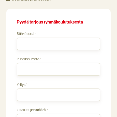
riskejä
ja
henkilöstön
tarpeita.
Pyydä tarjous ryhmäkoulutuksesta
Sähköposti
*
Puhelinnumero
*
Yritys
*
Osallistujien määrä:
*