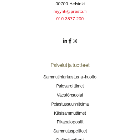
00700 Helsinki
myynti@presto.fi
010 3877 200
Palvelut ja tuotteet
Sammutintarkastus ja -huolto
Palovaroittimet
Väestönsuojat
Pelastussuunnitelma
Käsisammuttimet
Pikapalopostit
Sammutuspeitteet
Defibrillaattorit