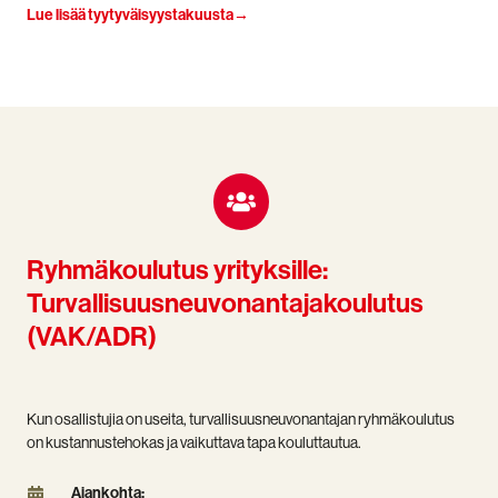
Lue lisää tyytyväisyystakuusta→
Ryhmäkoulutus yrityksille:
Turvallisuusneuvonantajakoulutus
(VAK/ADR)
Kun osallistujia on useita,
turvallisuusneuvonantajan ryhmäkoulutus
on kustannustehokas ja vaikuttava tapa kouluttautua.
Ajankohta:
Ajankohta: