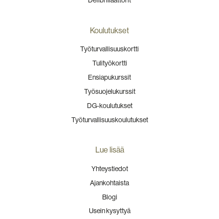
Koulutukset
Työturvallisuuskortti
Tulityökortti
Ensiapukurssit
Työsuojelukurssit
DG-koulutukset
Työturvallisuuskoulutukset
Lue lisää
Yhteystiedot
Ajankohtaista
Blogi
Usein kysyttyä