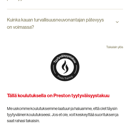
Kuinka kauan turvallisuusneuvonantajan pätevyys
on voimassa?
Takaisin ylös
Tällä koulutuksella on Preston tyytyväisyystakuu
Me uskomme koulutuksemme laatuun ja haluamme, että olet täysin
tyytyväinen koulutukseesi. Jos et ole, voit keskeyttää suorituksen ja
saat rahasi takaisin.