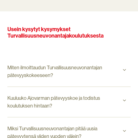
Usein kysytyt kysymykset
Turvallisuusneuvonantaja­koulutuksesta
Miten ilmoittaudun Turvallisuusneuvonantajan
pätevyyskokeeseen?
Kuuluuko Ajovarman pätevyyskoe ja todistus
koulutuksen hintaan?
Miksi Turvallisuusneuvonantajan pitää uusia
pätevyytensä viiden vuoden välein?