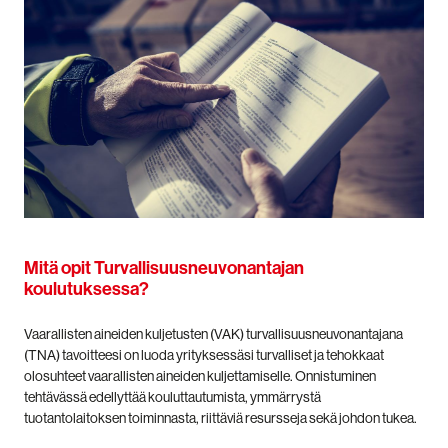
Mitä opit Turvallisuusneuvonantajan
koulutuksessa?
Vaarallisten aineiden kuljetusten (VAK) turvallisuusneuvonantajana
(TNA) tavoitteesi on luoda yrityksessäsi turvalliset ja tehokkaat
olosuhteet vaarallisten aineiden kuljettamiselle. Onnistuminen
tehtävässä edellyttää kouluttautumista, ymmärrystä
tuotantolaitoksen toiminnasta, riittäviä resursseja sekä johdon tukea.