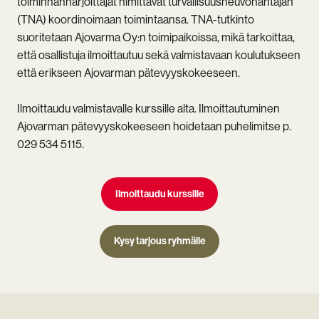
toiminnanharjoittajat nimittävät turvallisuusneuvonantajan
(TNA) koordinoimaan toimintaansa. TNA-tutkinto
suoritetaan Ajovarma Oy:n toimipaikoissa, mikä tarkoittaa,
että osallistuja ilmoittautuu sekä valmistavaan koulutukseen
että erikseen Ajovarman pätevyyskokeeseen.
Ilmoittaudu valmistavalle kurssille alta. Ilmoittautuminen
Ajovarman pätevyyskokeeseen hoidetaan puhelimitse p.
029 534 5115.
Ilmoittaudu kurssille
Kysy tarjous ryhmälle