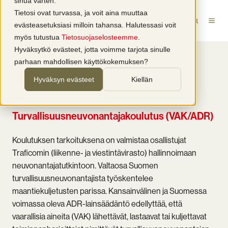
sinua varten.
Tietosi ovat turvassa, ja voit aina muuttaa
evästeasetuksiasi milloin tahansa. Halutessasi voit
myös tutustua
Tietosuojaselosteemme
.
Hyväksytkö evästeet, jotta voimme tarjota sinulle
parhaan mahdollisen käyttökokemuksen?
LÄHIKOULUTUS
Hyväksyn evästeet
Kiellän
Turvallisuusneuvonantajakoulutus (VAK/ADR)
Koulutuksen tarkoituksena on valmistaa osallistujat
Traficomin (liikenne- ja viestintävirasto) hallinnoimaan
neuvonantajatutkintoon. Valtaosa Suomen
turvallisuusneuvonantajista työskentelee
maantiekuljetusten parissa. Kansainvälinen ja Suomessa
voimassa oleva ADR-lainsäädäntö edellyttää, että
vaarallisia aineita (VAK) lähettävät, lastaavat tai kuljettavat