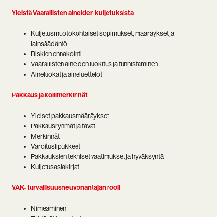
Yleistä Vaarallisten aineiden kuljetuksista
Kuljetusmuotokohtaiset sopimukset, määräykset ja
lainsäädäntö
Riskien ennakointi
Vaarallisten aineiden luokitus ja tunnistaminen
Aineluokat ja aineluettelot
Pakkaus ja kollimerkinnät
Yleiset pakkausmääräykset
Pakkausryhmät ja tavat
Merkinnät
Varoituslipukkeet
Pakkauksien tekniset vaatimukset ja hyväksyntä
Kuljetusasiakirjat
VAK- turvallisuusneuvonantajan rooli
Nimeäminen