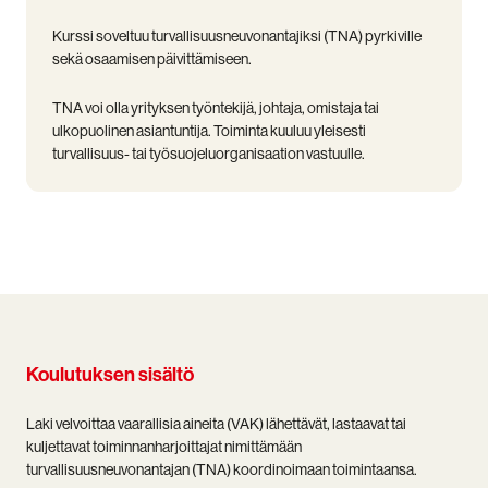
Kurssi soveltuu turvallisuusneuvonantajiksi (TNA) pyrkiville
sekä osaamisen päivittämiseen.
TNA voi olla yrityksen työntekijä, johtaja, omistaja tai
ulkopuolinen asiantuntija. Toiminta kuuluu yleisesti
turvallisuus- tai työsuojeluorganisaation vastuulle.
Koulutuksen sisältö
Laki velvoittaa vaarallisia aineita (VAK) lähettävät, lastaavat tai
kuljettavat toiminnanharjoittajat nimittämään
turvallisuusneuvonantajan (TNA) koordinoimaan toimintaansa.