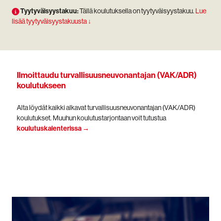
Tyytyväisyystakuu:
Tällä koulutuksella on tyytyväisyystakuu.
Lue
lisää tyytyväisyystakuusta ↓
Ilmoittaudu turvallisuusneuvonantajan (VAK/ADR)
koulutukseen
Alta löydät kaikki alkavat turvallisuusneuvonantajan (VAK/ADR)
koulutukset. Muuhun koulutustarjontaan voit tutustua
koulutuskalenterissa →