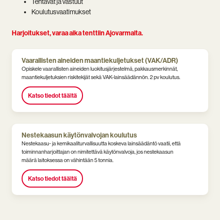
Tehtävät ja vastuut
Koulutusvaatimukset
Harjoitukset, varaa aika tenttiin Ajovarmalta.
Vaarallisten aineiden maantiekuljetukset (VAK/ADR)
Opiskele vaarallisten aineiden luokitusjärjestelmä, pakkausmerkinnät,
maantiekuljetuksien riskitekijät sekä VAK-lainsäädännön. 2 pv koulutus.
Katso tiedot täältä
Nestekaasun käytönvalvojan koulutus
Nestekaasu- ja kemikaaliturvallisuutta koskeva lainsäädäntö vaatii, että
toiminnanharjoittajan on nimitettävä käytönvalvoja, jos nestekaasun
määrä laitoksessa on vähintään 5 tonnia.
Katso tiedot täältä