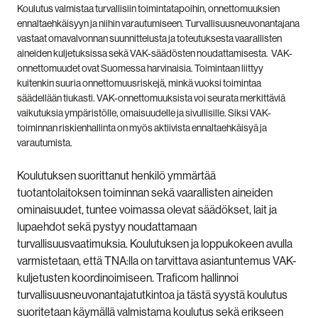
Koulutus valmistaa turvallisiin toimintatapoihin, onnettomuuksien
ennaltaehkäisyyn ja niihin varautumiseen. Turvallisuusneuvonantajana
vastaat omavalvonnan suunnittelusta ja toteutuksesta vaarallisten
aineiden kuljetuksissa sekä VAK-säädösten noudattamisesta. VAK-
onnettomuudet ovat Suomessa harvinaisia. Toimintaan liittyy
kuitenkin suuria onnettomuusriskejä, minkä vuoksi toimintaa
säädellään tiukasti. VAK-onnettomuuksista voi seurata merkittäviä
vaikutuksia ympäristölle, omaisuudelle ja sivullisille. Siksi VAK-
toiminnan riskienhallinta on myös aktiivista ennaltaehkäisyä ja
varautumista.
Koulutuksen suorittanut henkilö ymmärtää
tuotantolaitoksen toiminnan sekä vaarallisten aineiden
ominaisuudet, tuntee voimassa olevat säädökset, lait ja
lupaehdot sekä pystyy noudattamaan
turvallisuusvaatimuksia. Koulutuksen ja loppukokeen avulla
varmistetaan, että TNA:lla on tarvittava asiantuntemus VAK-
kuljetusten koordinoimiseen. Traficom hallinnoi
turvallisuusneuvonantajatutkintoa ja tästä syystä koulutus
suoritetaan käymällä valmistama koulutus sekä erikseen