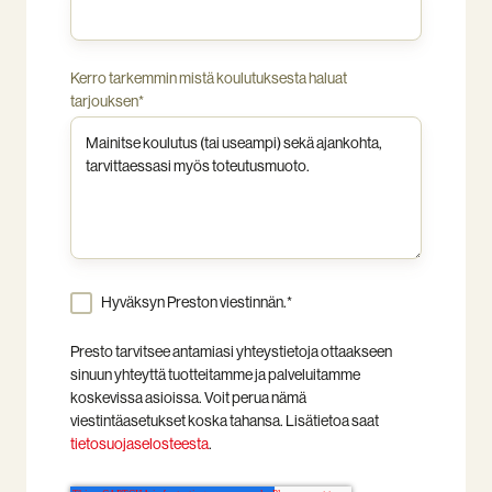
Kerro tarkemmin mistä koulutuksesta haluat
tarjouksen
*
Hyväksyn Preston viestinnän.
*
Presto tarvitsee antamiasi yhteystietoja ottaakseen
sinuun yhteyttä tuotteitamme ja palveluitamme
koskevissa asioissa. Voit perua nämä
viestintäasetukset koska tahansa. Lisätietoa saat
tietosuojaselosteesta
.