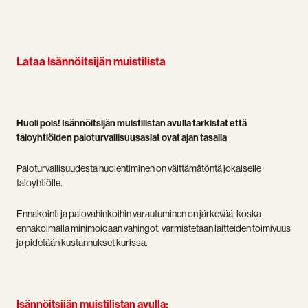
Lataa Isännöitsijän muistilista
Huoli pois! Isännöitsijän muistilistan avulla tarkistat että
taloyhtiöiden paloturvallisuusasiat ovat ajan tasalla
Paloturvallisuudesta huolehtiminen on välttämätöntä jokaiselle
taloyhtiölle.
Ennakointi ja palovahinkoihin varautuminen on järkevää, koska
ennakoimalla minimoidaan vahingot, varmistetaan laitteiden toimivuus
ja pidetään kustannukset kurissa.
Isännöitsijän muistilistan avulla: