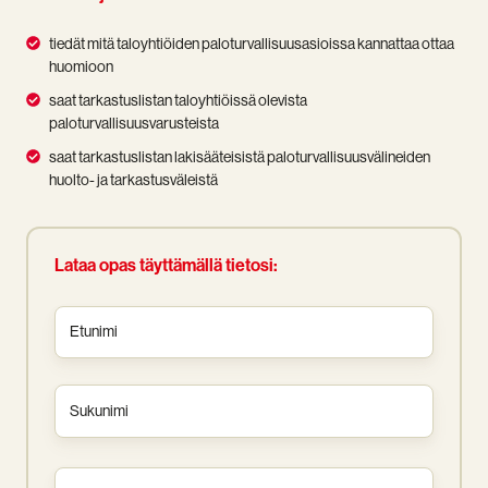
tiedät
tiedät mitä taloyhtiöiden paloturvallisuusasioissa kannattaa ottaa
mitä
huomioon
taloyhtiöiden
saat
saat tarkastuslistan taloyhtiöissä olevista
paloturvallisuusasioissa
tarkastuslistan
paloturvallisuusvarusteista
kannattaa
taloyhtiöissä
saat
ottaa
saat tarkastuslistan lakisääteisistä paloturvallisuusvälineiden
olevista
tarkastuslistan
huomioon
huolto- ja tarkastusväleistä
paloturvallisuusvarusteista
lakisääteisistä
paloturvallisuusvälineiden
huolto-
Lataa opas täyttämällä tietosi:
ja
tarkastusväleistä
Etunimi
*
Sukunimi
*
Sähköposti