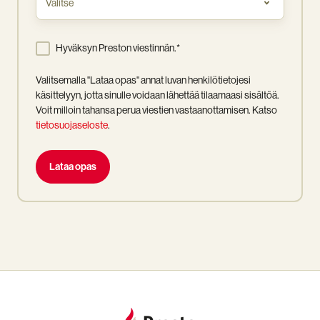
tai
rooli
Hyväksyn Preston viestinnän.
*
Valitsemalla "Lataa opas" annat luvan henkilötietojesi
käsittelyyn, jotta sinulle voidaan lähettää tilaamaasi sisältöä.
Voit milloin tahansa perua viestien vastaanottamisen. Katso
tietosuojaseloste
.