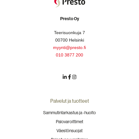
Presto Oy
Teerisuonkuja 7
00700 Helsinki
myynti@presto.fi
010 3877 200
Palvelut ja tuotteet
Sammutintarkastus ja -huolto
Palovaroittimet
Väestönsuojat