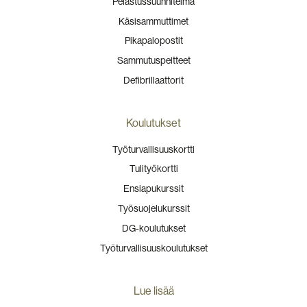
Pelastussuunnitelma
Käsisammuttimet
Pikapalopostit
Sammutuspeitteet
Defibrillaattorit
Koulutukset
Työturvallisuuskortti
Tulityökortti
Ensiapukurssit
Työsuojelukurssit
DG-koulutukset
Työturvallisuuskoulutukset
Lue lisää