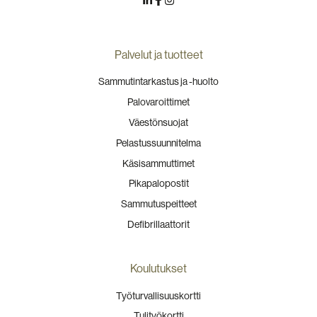
Palvelut ja tuotteet
Sammutintarkastus ja -huolto
Palovaroittimet
Väestönsuojat
Pelastussuunnitelma
Käsisammuttimet
Pikapalopostit
Sammutuspeitteet
Defibrillaattorit
Koulutukset
Työturvallisuuskortti
Tulityökortti