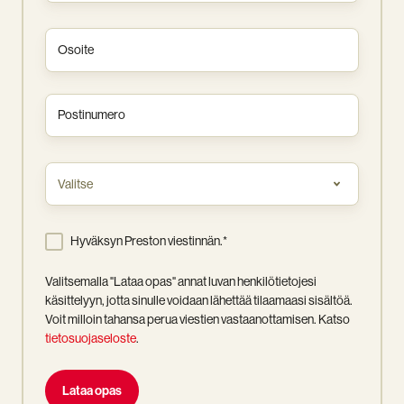
Osoite
Postinumero
Tehtävä
tai
rooli
Hyväksyn Preston viestinnän.
*
Valitsemalla "Lataa opas" annat luvan henkilötietojesi
käsittelyyn, jotta sinulle voidaan lähettää tilaamaasi sisältöä.
Voit milloin tahansa perua viestien vastaanottamisen. Katso
tietosuojaseloste
.