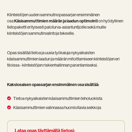
Kiinteistöjen uuden sammutinopassarjan ensimmäinen
osa
Käsisammuttimien määrän ja laadun optimointi
on hyödyllinen
tietopaketti erityisesti paloturva-asiantuntijoille sekä muille
kiinteistöjen sammutinvalintoja tekeville.
Opas sisältää tietoa ja uusia työkaluja nykyaikaisten
käsisammuttimien laadun ja määrän mitoittamiseen kiinteistöjen eri
tiloissa - kiinteistöjen riskienhallinnan parantamiseksi.
Kaksiosaisen opassarjan ensimmäinen osa sisältää:
Tietoa
Tietoa nykyaikaisten käsisammuttimien teholuokista
nykyaikaisten
Käsisammuttimien
Käsisammuttimien valinnassa huomioitavia seikkoja
käsisammuttimien
valinnassa
teholuokista
huomioitavia
seikkoja
Lataa opas täyttämällä tietosi: