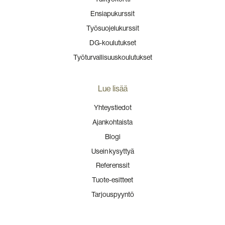
Ensiapukurssit
Työsuojelukurssit
DG-koulutukset
Työturvallisuuskoulutukset
Lue lisää
Yhteystiedot
Ajankohtaista
Blogi
Usein kysyttyä
Referenssit
Tuote-esitteet
Tarjouspyyntö