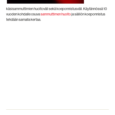
käsisammuttimien huoltoväli sekä koeponnistusväli. Käytännössä 10
vuoden kohdalle osuva
sammuttimen huolto
ja säiliön koeponnistus
tehdään samalla kertaa.