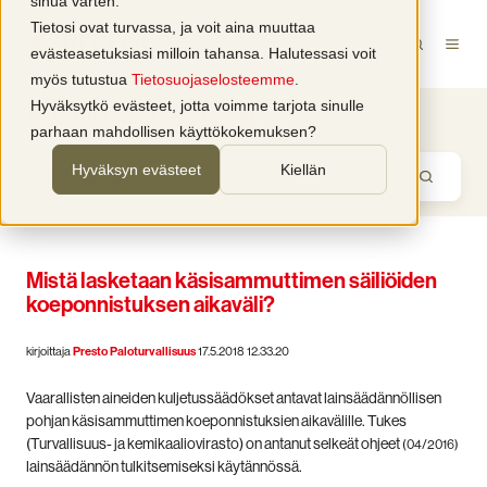
sinua varten.
Tietosi ovat turvassa, ja voit aina muuttaa
evästeasetuksiasi milloin tahansa. Halutessasi voit
myös tutustua
Tietosuojaselosteemme
.
Hyväksytkö evästeet, jotta voimme tarjota sinulle
Usein kysytyt kysymykset
parhaan mahdollisen käyttökokemuksen?
Hyväksyn evästeet
Kiellän
Mistä lasketaan käsisammuttimen säiliöiden
koeponnistuksen aikaväli?
kirjoittaja
Presto Paloturvallisuus
17.5.2018 12.33.20
Vaarallisten aineiden kuljetussäädökset antavat lainsäädännöllisen
pohjan käsisammuttimen koeponnistuksien aikavälille.
Tukes
(Turvallisuus- ja kemikaaliovirasto) on antanut selkeät ohjeet
(04/2016)
lainsäädännön tulkitsemiseksi käytännössä.