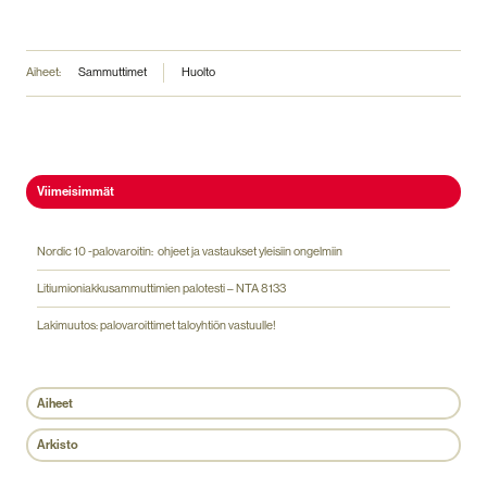
Aiheet:
Sammuttimet
Huolto
Viimeisimmät
Nordic 10 -palovaroitin: ohjeet ja vastaukset yleisiin ongelmiin
Litiumioniakkusammuttimien palotesti – NTA 8133
Lakimuutos: palovaroittimet taloyhtiön vastuulle!
Aiheet
Arkisto