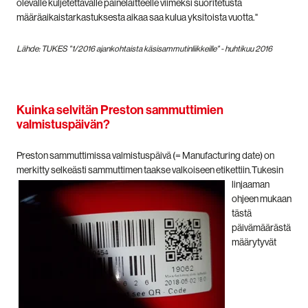
olevalle kuljetettavalle painelaitteelle viimeksi suoritetusta
määräaikaistarkastuksesta aikaa saa kulua yksitoista vuotta."
Lähde: TUKES "1/2016 ajankohtaista käsisammutinliikkeille" - huhtikuu 2016
Kuinka selvitän Preston sammuttimien
valmistuspäivän?
Preston sammuttimissa valmistuspäivä (= Manufacturing date) on
merkitty selkeästi sammuttimen taakse valkoiseen etikettiin.
Tukesin
linjaaman
ohjeen mukaan
tästä
päivämäärästä
määrytyvät