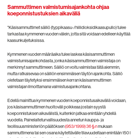
Sammuttimen valmistumisajankohta ohjaa
koeponnistustuksien aikaväliä
"Käsisammuttimet säiliö (typpikaasu-/hiilidioksidikaasupullo) tulee
tarkastaa kymmenen vuoden välein, jotta sitä voidaan edelleen käyttää
kaasunkuljetuksissa.
Kymmenen vuoden määräaika tulee laskea käsisammuttimen
valmistumisajankohdasta, jonka käsisammuttimen valmistaja on
merkinnyt sammuttimeen. Säiliö on voitu valmistaa tätä aiemmin,
mutta ratkaisevaa on säiliön ensimmäisen täytön ajankohta. Säiliö
oletetaan täytetyksi ensimmäisen kerran käsisammuttimen
valmistajan ilmoittamana valmistusajankohtana.
Edellä mainittua kymmenen vuoden koeponnistusaikaväliä voidaan,
jos käsisammuttimen huoltoväli poikkeaa jostain syystä
koeponnistuksen aikavälistä, kuitenkin jatkaa enintään yhdellä
vuodella. Painelaiteturvallisuudesta annetun kauppa- ja
teollisuusministeriön päätöksen
(953/1999) 36 §:n
mukaan
sammuttimena tai sen osana käytettävälle tilavuudeltaan enintään 150 l