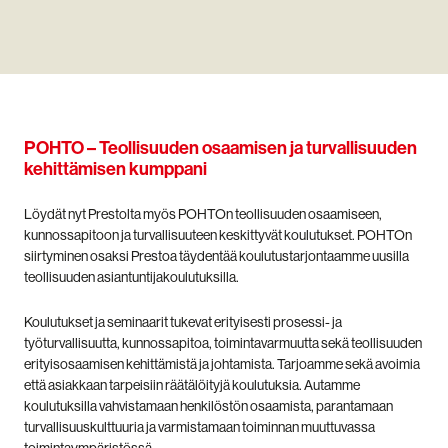
POHTO – Teollisuuden osaamisen ja turvallisuuden
kehittämisen kumppani
Löydät nyt Prestolta myös POHTOn teollisuuden osaamiseen,
kunnossapitoon ja turvallisuuteen keskittyvät koulutukset. POHTOn
siirtyminen osaksi Prestoa täydentää koulutustarjontaamme uusilla
teollisuuden asiantuntijakoulutuksilla.
Koulutukset ja seminaarit tukevat erityisesti prosessi- ja
työturvallisuutta, kunnossapitoa, toimintavarmuutta sekä teollisuuden
erityisosaamisen kehittämistä ja johtamista. Tarjoamme sekä avoimia
että asiakkaan tarpeisiin räätälöityjä koulutuksia. Autamme
koulutuksilla vahvistamaan henkilöstön osaamista, parantamaan
turvallisuuskulttuuria ja varmistamaan toiminnan muuttuvassa