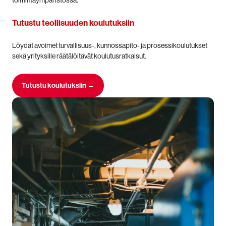
toimintaympäristössä.
Tutustu teollisuuden koulutuksiin
Löydät avoimet turvallisuus-, kunnossapito- ja prosessikoulutukset
sekä yrityksille räätälöitävät koulutusratkaisut.
Tutustu koulutuksiin →