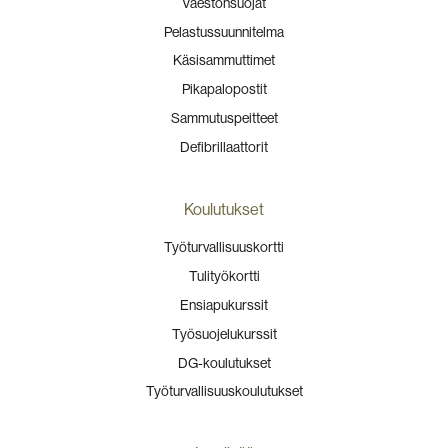
Väestönsuojat
Pelastussuunnitelma
Käsisammuttimet
Pikapalopostit
Sammutuspeitteet
Defibrillaattorit
Koulutukset
Työturvallisuuskortti
Tulityökortti
Ensiapukurssit
Työsuojelukurssit
DG-koulutukset
Työturvallisuuskoulutukset