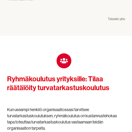
Takaisin ylös
Ryhmäkoulutus yrityksille: Tilaa
räätälöity turvatarkastuskoulutus
Kun useampi henkilö organisaatiossasi tarvitsee
turvatarkastuskoulutuksen, ryhmäkoulutus on kustannustehokas
tapa toteuttaa turvatarkastuskoulutus vastaamaan teidän
organisaation tarpeita.