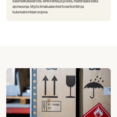
käsimatkatavaroita, lentorahtia ja postia, materiaalia sekä
ajoneuvoja. Myös ilmailualan kiertovartiointiin ja
kulunvalvontaan sopiva.