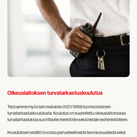
Oikeuslaitoksen turvatarkastuskoulutus
Tarjoamme myös lain mukaista (1121/1999) tuomioistuimen
turvatarkastuskoulutusta. Koulutus on suunniteltu oikeuslaitoksissa
turvatarkastuksia suorittaville henkilöille sekä heidän esihenkilöilleen.
Koulutuksen sisältö koostuu perusteellisesta teoriaosuudesta sekä