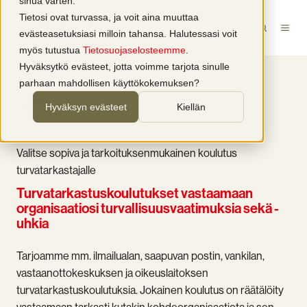
sinua varten.
Tietosi ovat turvassa, ja voit aina muuttaa
evästeasetuksiasi milloin tahansa. Halutessasi voit
myös tutustua
Tietosuojaselosteemme
.
Hyväksytkö evästeet, jotta voimme tarjota sinulle
parhaan mahdollisen käyttökokemuksen?
RYHMÄKOULUTUS
Hyväksyn evästeet
Kiellän
Valitse sopiva ja tarkoituksenmukainen koulutus
turvatarkastajalle
Turvatarkastuskoulutukset vastaamaan
organisaatiosi turvallisuusvaatimuksia sekä -
uhkia
Tarjoamme mm. ilmailualan, saapuvan postin, vankilan,
vastaanottokeskuksen ja oikeuslaitoksen
turvatarkastuskoulutuksia. Jokainen koulutus on räätälöity