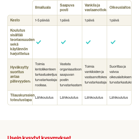
Saapuva
Vankila ja
Ilmailuala
Oikeuslaitos
posti
vastaanottokeskus
Kesto
1-5 päivää
1 päivä
1 päivä
1 päivä
Koulutus
sisältää
teoriaosuuden
sekä
käytännön
harjoittelua
Toimia
Vastata
Toimia
Suorittaa ja
Hyväksytty
lentoliikenteen
organisaatioon
suoritus
vankiloiden ja
valvoa
tarkastusketjussa
saapuvan
antaa
vastaanottokeskusten
oikeuslaitoksen
turvatarkastajan
postin
pätevyyden:
turvatarkastajana.
turvatarkastuksia.
roolissa.
turvatarkastamisesta.
Tilauskurssien
Lähikoulutus
Lähikoulutus
Lähikoulutus
Lähikoulutus
toteutustapa
Usein kysytyt kysymykset