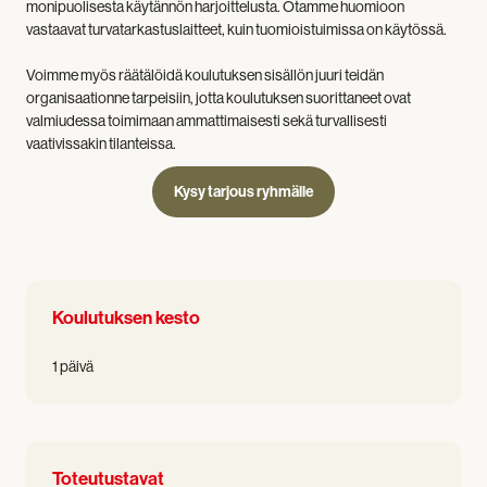
monipuolisesta käytännön harjoittelusta. Otamme huomioon
vastaavat turvatarkastuslaitteet, kuin tuomioistuimissa on käytössä.
Voimme myös räätälöidä koulutuksen sisällön juuri teidän
organisaationne tarpeisiin, jotta koulutuksen suorittaneet ovat
valmiudessa toimimaan ammattimaisesti sekä turvallisesti
vaativissakin tilanteissa.
Kysy tarjous ryhmälle
Koulutuksen kesto
1 päivä
Toteutustavat