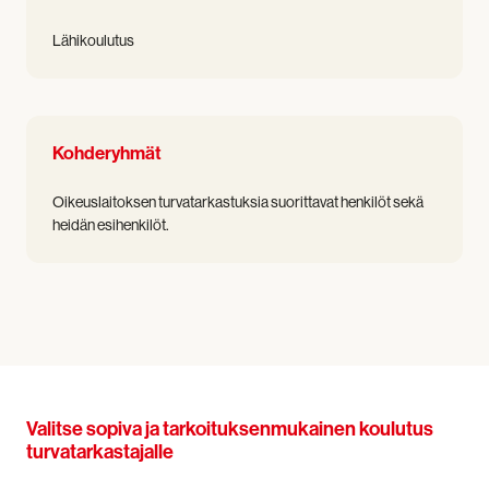
Lähikoulutus
Kohderyhmät
Oikeuslaitoksen turvatarkastuksia suorittavat henkilöt sekä
heidän esihenkilöt.
Valitse sopiva ja tarkoituksenmukainen koulutus
turvatarkastajalle