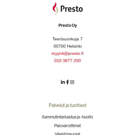
Presto Oy
Teerisuonkuja 7
00700 Helsinki
myynti@presto.fi
010 3877 200
Palvelut ja tuotteet
Sammutintarkastus ja -huolto
Palovaroittimet
Väestönsuojat