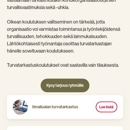
vastaamaan tarkasti kutakin kohdeorganisaatiota ja sen
turvallisvaatimuksia sekä -uhkia.
Oikean koulutuksen valitseminen on tärkeää, jotta
organisaatio voi varmistaa toimintansa ja työntekijöidensä
turvallisuuden, tehokkuuden sekä lainmukaisuuden.
Lähtökohtaisesti työnantaja osoittaa turvatarkastajan
hänelle soveltuvaan koulutukseen.
Turvatarkastuskoulutukset ovat saatavilla vain tilauksesta.
Kysy tarjous ryhmälle
Ilmailualan turvatarkastus
Lue lisää