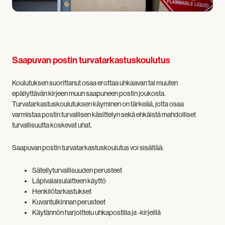
Saapuvan postin turvatarkastuskoulutus
Koulutuksen suorittanut osaa erottaa uhkaavan tai muuten
epäilyttävän kirjeen muun saapuneen postin joukosta.
Turvatarkastuskoulutuksen käyminen on tärkeää, jotta osaa
varmistaa postin turvallisen käsittelyn sekä ehkäistä mahdolliset
turvallisuutta koskevat uhat.
Saapuvan postin turvatarkastuskoulutus voi sisältää:
Säteilyturvallisuuden perusteet
Läpivalaisulaitteen käyttö
Henkilötarkastukset
Kuvantulkinnan perusteet
Käytännön harjoittelu uhkapostilla ja -kirjeillä