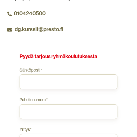
Suomen.
aina
vastaamaan
0104240500
työpaikkanne
olosuhteita,
dg.kurssit@presto.fi
toimialan
riskejä
ja
henkilöstön
tarpeita.
Pyydä tarjous ryhmäkoulutuksesta
Sähköposti
*
Puhelinnumero
*
Yritys
*