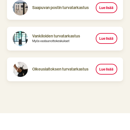
Saapuvan postin turvatarkastus
Lue lisää
Vankiloiden turvatarkastus
Lue lisää
Myös vastaanottokeskukset
Oikeuslaitoksen turvatarkastus
Lue lisää