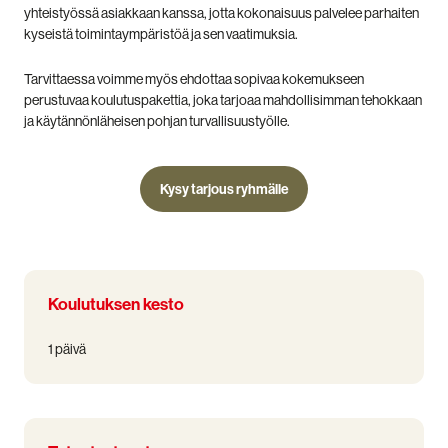
yhteistyössä asiakkaan kanssa, jotta kokonaisuus palvelee parhaiten
kyseistä toimintaympäristöä ja sen vaatimuksia.
Tarvittaessa voimme myös ehdottaa sopivaa kokemukseen
perustuvaa koulutuspakettia, joka tarjoaa mahdollisimman tehokkaan
ja käytännönläheisen pohjan turvallisuustyölle.
Kysy tarjous ryhmälle
Koulutuksen kesto
1 päivä