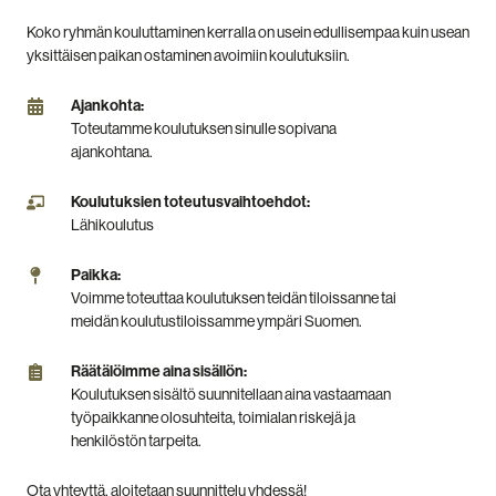
Koko ryhmän kouluttaminen kerralla on usein edullisempaa kuin usean
yksittäisen paikan ostaminen avoimiin koulutuksiin.
Ajankohta:
Ajankohta:
Toteutamme
Toteutamme koulutuksen sinulle sopivana
koulutuksen
ajankohtana.
sinulle
sopivana
Koulutuksien
Koulutuksien toteutusvaihtoehdot:
ajankohtana.
toteutusvaihtoehdot:
Lähikoulutus
Lähikoulutus
Paikka:
Paikka:
Voimme
Voimme toteuttaa koulutuksen teidän tiloissanne tai
toteuttaa
meidän koulutustiloissamme ympäri Suomen.
koulutuksen
teidän
Räätälöimme
Räätälöimme aina sisällön:
tiloissanne
aina
Koulutuksen sisältö suunnitellaan aina vastaamaan
tai
sisällön:
työpaikkanne olosuhteita, toimialan riskejä ja
meidän
Koulutuksen
henkilöstön tarpeita.
koulutustiloissamme
sisältö
ympäri
suunnitellaan
Ota yhteyttä, aloitetaan suunnittelu yhdessä!