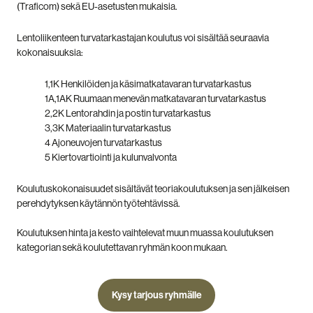
(Traficom) sekä EU-asetusten mukaisia.
Lentoliikenteen turvatarkastajan koulutus voi sisältää seuraavia
kokonaisuuksia:
1,1K Henkilöiden ja käsimatkatavaran turvatarkastus
1A,1AK Ruumaan menevän matkatavaran turvatarkastus
2,2K Lentorahdin ja postin turvatarkastus
3,3K Materiaalin turvatarkastus
4 Ajoneuvojen turvatarkastus
5 Kiertovartiointi ja kulunvalvonta
Koulutuskokonaisuudet sisältävät teoriakoulutuksen ja sen jälkeisen
perehdytyksen käytännön työtehtävissä.
Koulutuksen hinta ja kesto vaihtelevat muun muassa koulutuksen
kategorian sekä koulutettavan ryhmän koon mukaan.
Kysy tarjous ryhmälle