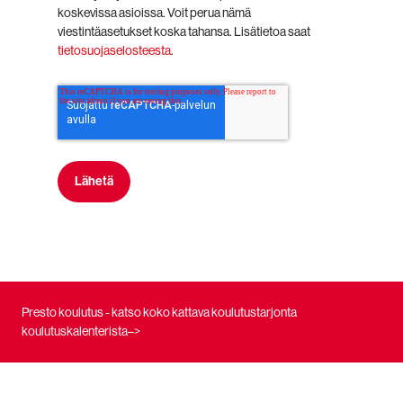
koskevissa asioissa. Voit perua nämä
viestintäasetukset koska tahansa. Lisätietoa saat
tietosuojaselosteesta
.
Presto koulutus - katso koko kattava koulutustarjonta
koulutuskalenterista–>