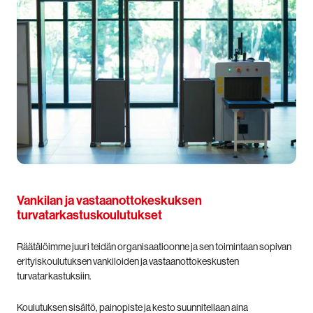
Vankila
n ja vastaanottokeskuksen
turvatarkastuskoulutukset
Räätälöimme juuri teidän organisaatioonne ja sen toimintaan sopivan
erityiskoulutuksen vankiloiden ja vastaanottokeskusten
turvatarkastuksiin.
Koulutuksen sisältö, painopiste ja kesto suunnitellaan aina