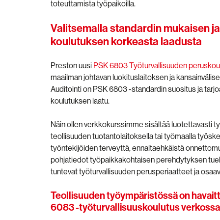
toteuttamista työpaikoilla.
Valitsemalla standardin mukaisen ja
koulutuksen korkeasta laadusta
Preston uusi
PSK 6803 Työturvallisuuden peruskou
maailman johtavan luokituslaitoksen ja kansainvälisen
Auditointi on PSK 6803 -standardin suositus ja tarjoa
koulutuksen laatu.
Näin ollen verkkokurssimme sisältää luotettavasti työ
teollisuuden tuotantolaitoksella tai työmaalla työsken
työntekijöiden terveyttä, ennaltaehkäistä onnettomu
pohjatiedot työpaikkakohtaisen perehdytyksen tue
tuntevat työturvallisuuden perusperiaatteet ja osaav
Teollisuuden työympäristössä on havait
6083 -työturvallisuuskoulutus verkossa