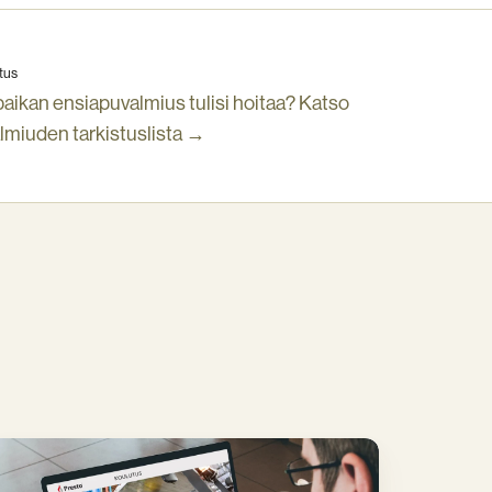
tus
aikan ensiapuvalmius tulisi hoitaa? Katso
lmiuden tarkistuslista →
eston
öturvallisuuskoulutus