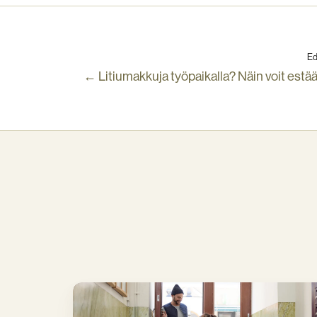
Ed
← Litiumakkuja työpaikalla? Näin voit estää
Mitä
on