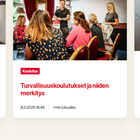
niiden
vai
merkitys
Ty
ko
Koulutus
Turvallisuuskoulutukset ja niiden
merkitys
8.2.2025 16:48
1 min lukuaika