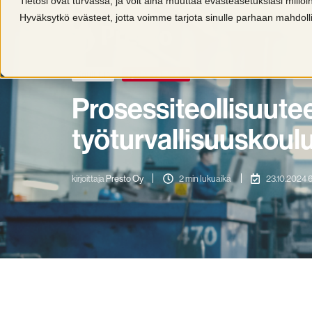
Tietosi ovat turvassa, ja voit aina muuttaa evästeasetuksiasi millo
Hyväksytkö evästeet, jotta voimme tarjota sinulle parhaan mahdo
Koulutus
Työturvallisuus
Prosessiteollisuute
työturvallisuuskoulu
kirjoittaja
Presto Oy
2 min lukuaika
23.10.2024 