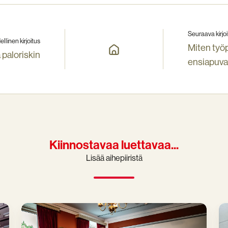
Seuraava kirjoi
ellinen kirjoitus
Miten työp
 paloriskin
ensiapuva
Kiinnostavaa luettavaa...
Lisää aihepiiristä
Turvallisuuskoulutukset
Pr
ja
Ty