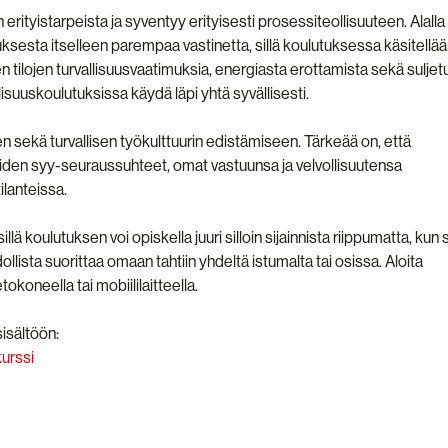
erityistarpeista ja syventyy erityisesti prosessiteollisuuteen. Alalla
ksesta itselleen parempaa vastinetta, sillä koulutuksessa käsitellä
n tilojen turvallisuusvaatimuksia, energiasta erottamista sekä suljet
allisuuskoulutuksissa käydä läpi yhtä syvällisesti.
sekä turvallisen työkulttuurin edistämiseen. Tärkeää on, että
eiden syy-seuraussuhteet, omat vastuunsa ja velvollisuutensa
ilanteissa.
 koulutuksen voi opiskella juuri silloin sijainnista riippumatta, kun 
ollista suorittaa omaan tahtiin yhdeltä istumalta tai osissa. Aloita
tokoneella tai mobiililaitteella.
isältöön:
urssi