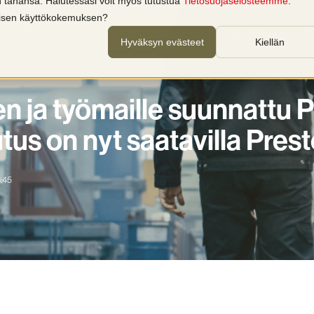
in tahansa. Halutessasi voit myös tutustua
Tietosuojaselosteemme
.
llisen käyttökokemuksen?
Palvelut
Tuotteet
Koulutukset
T
Hyväksyn evästeet
Kiellän
en ja työmaille suunnattu
tus on nyt saatavilla Prest
6:45