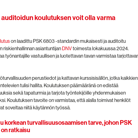
 auditoidun koulutuksen voit olla varma
lutus
on laadittu PSK 6803 -standardin mukaisesti ja auditoitu
 riskienhallinnan asiantuntijan
DNV
toimesta lokakuussa 2024.
a työnantajille vastuullisen ja luotettavan tavan varmistaa tarjottava
turvallisuuden perustiedot ja kattavan kurssisisällön, jotka kaikkien
televien tulisi hallita. Koulutuksen p
äämääränä on edistää
uksia sekä tapaturmia ja tarjota työntekijöille yhdenmukaisen
ksi.
Koulutuksen tavoite on varmistaa, että alalla toimivat henkilöt
at soveltaa niitä käytännön työssä.
tu korkean turvallisuusosaamisen tarve, johon PSK
 on ratkaisu