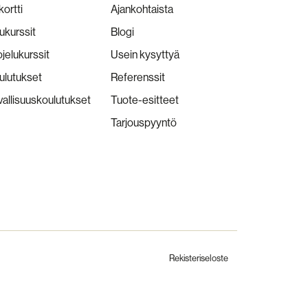
kortti
Ajankohtaista
ukurssit
Blogi
jelukurssit
Usein kysyttyä
lutukset
Referenssit
vallisuuskoulutukset
Tuote-esitteet
Tarjouspyyntö
Rekisteriseloste