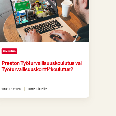
öturvallisuuskortti®­
ulutus?
Koulutus
Preston Työturvallisuuskoulutus vai
Työturvallisuuskortti®­koulutus?
11.10.2022 11:19
3 min lukuaika