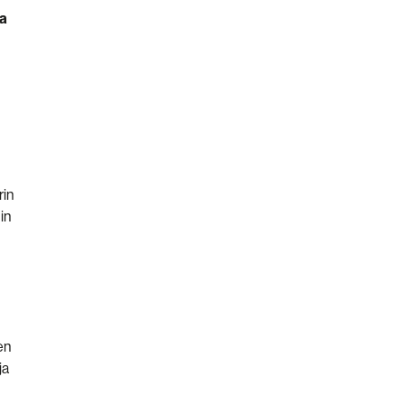
ja
rin
in
en
ja