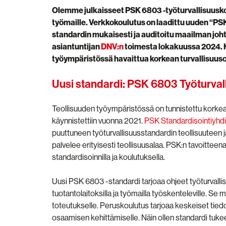
Olemme julkaisseet PSK 6803 -työturvallisuuskou
työmaille. Verkkokoulutus on laadittu uuden “PS
standardin mukaisesti ja auditoitu maailman joht
asiantuntijan
DNV:n
toimesta lokakuussa 2024. K
työympäristössä havaittua korkean turvallisuus
Uusi standardi: PSK 6803 Työturvall
Teollisuuden työympäristössä on tunnistettu korkean
käynnistettiin vuonna 2021.
PSK Standardisointiyhdi
puuttuneen työturvallisuusstandardin teollisuuteen j
palvelee erityisesti teollisuusalaa. PSK:n tavoitteen
standardisoinnilla ja koulutuksella.
Uusi PSK 6803 -standardi tarjoaa ohjeet työturvallisu
tuotantolaitoksilla ja työmailla työskenteleville. S
toteutukselle. Peruskoulutus tarjoaa keskeiset tiedot
osaamisen kehittämiselle. Näin ollen standardi tu