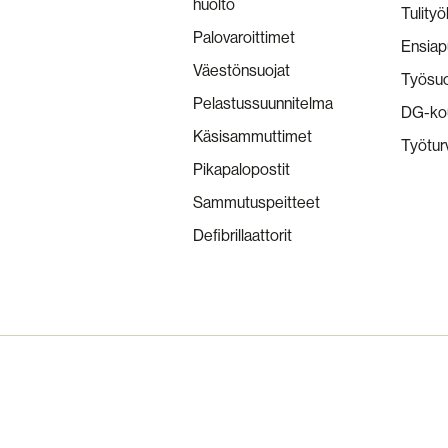
huolto
Tulityö
Palovaroittimet
Ensiap
Väestönsuojat
Työsuo
Pelastussuunnitelma
DG-kou
Käsisammuttimet
Työtur
Pikapalopostit
Sammutuspeitteet
Defibrillaattorit