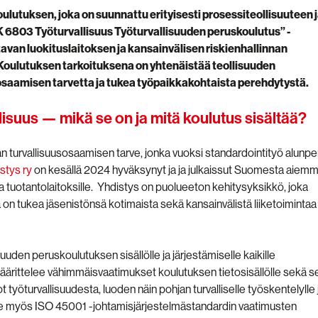
lutuksen, joka on suunnattu erityisesti prosessiteollisuuteen 
K 6803 Työturvallisuus Työturvallisuuden peruskoulutus” -
avan luokituslaitoksen ja kansainvälisen riskienhallinnan
oulutuksen tarkoituksena on yhtenäistää teollisuuden
osaamisen tarvetta ja tukea työpaikkakohtaista perehdytystä.
isuus — mikä se on ja mitä koulutus sisältää?
 turvallisuusosaamisen tarve, jonka vuoksi standardointityö alunpe
stys ry
on kesällä 2024 hyväksynyt ja ja julkaissut Suomesta aiemm
a tuotantolaitoksille. Yhdistys on puolueeton kehitysyksikkö, joka
a on tukea jäsenistönsä kotimaista sekä kansainvälistä liiketoimintaa
uden peruskoulutuksen sisällölle ja järjestämiselle kaikille
e määrittelee vähimmäisvaatimukset koulutuksen tietosisällölle sekä s
 työturvallisuudesta, luoden näin pohjan turvalliselle työskentelylle 
kee myös ISO 45001 -johtamisjärjestelmästandardin vaatimusten