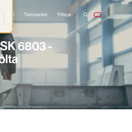
oimialat
Tietopankki
Yhteys
 PSK 6803 -
olta