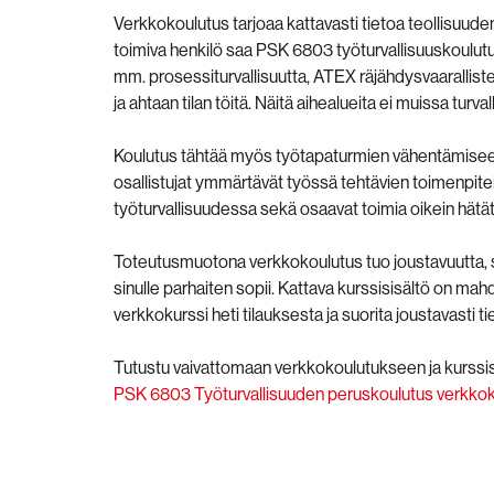
Verkkokoulutus tarjoaa kattavasti tietoa teollisuuden 
toimiva henkilö saa PSK 6803 työturvallisuuskoulutu
mm. prosessiturvallisuutta, ATEX räjähdysvaaralliste
ja ahtaan tilan töitä. Näitä aihealueita ei muissa turv
Koulutus tähtää myös työtapaturmien vähentämiseen 
osallistujat ymmärtävät työssä tehtävien toimenpit
työturvallisuudessa sekä osaavat toimia oikein hätät
Toteutusmuotona verkkokoulutus tuo joustavuutta, sillä
sinulle parhaiten sopii. Kattava kurssisisältö on mahd
verkkokurssi heti tilauksesta ja suorita joustavasti tie
Tutustu vaivattomaan verkkokoulutukseen ja kurssis
PSK 6803 Työturvallisuuden peruskoulutus verkkok