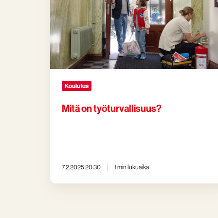
työturvallisuus?
Koulutus
Mitä on työturvallisuus?
7.2.2025 20:30
1 min lukuaika