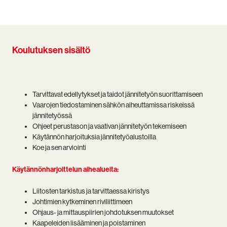
Koulutuksen sisältö
Tarvittavat edellytykset ja taidot jännitetyön suorittamiseen
Vaarojen tiedostaminen sähkön aiheuttamissa riskeissä
jännitetyössä
Ohjeet perustason ja vaativan jännitetyön tekemiseen
Käytännön harjoituksia jännitetyöalustoilla
Koe ja sen arviointi
Käytännönharjoittelun aihealueita:
Liitosten tarkistus ja tarvittaessa kiristys
Johtimien kytkeminen riviliittimeen
Ohjaus- ja mittauspiirien johdotuksen muutokset
Kaapeleiden lisääminen ja poistaminen