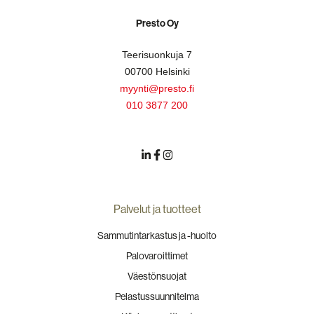
Presto Oy
Teerisuonkuja 7
00700 Helsinki
myynti@presto.fi
010 3877 200
Palvelut ja tuotteet
Sammutintarkastus ja -huolto
Palovaroittimet
Väestönsuojat
Pelastussuunnitelma