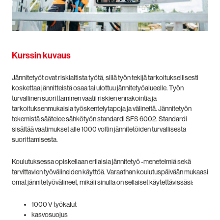
Kurssin kuvaus
Jännitetyöt ovat riskialtista työtä, sillä työn tekijä tarkoituksellisesti
koskettaa jännitteistä osaa tai ulottuu jännitetyöalueelle. Työn
turvallinen suorittaminen vaatii riskien ennakointia ja
tarkoituksenmukaisia työskentelytapoja ja välineitä. Jännitetyön
tekemistä säätelee sähkötyön standardi SFS 6002. Standardi
sisältää vaatimukset alle 1000 voltin jännitetöiden turvallisesta
suorittamisesta.
Koulutuksessa opiskellaan erilaisia jännitetyö -menetelmiä sekä
tarvittavien työvälineiden käyttöä. Varaathan koulutuspäivään mukaasi
omat jännitetyövälineet, mikäli sinulla on sellaiset käytettävissäsi:
1000 V työkalut
kasvosuojus