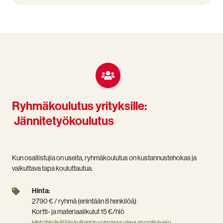
Ryhmäkoulutus yrityksille:
Jännitetyökoulutus
Kun osallistujia on useita, ryhmäkoulutus on kustannustehokas ja
vaikuttava tapa kouluttautua.
Hinta:
Hinta:
2790
2790 € / ryhmä (enintään 8 henkilöä)
€
Kortti- ja materiaalikulut 15 €/hlö
/
Hintoihin lisätään kulloinkin voimassa oleva arvonlisävero.