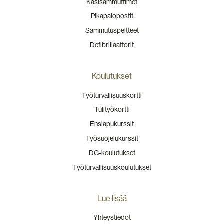
Käsisammuttimet
Pikapalopostit
Sammutuspeitteet
Defibrillaattorit
Koulutukset
Työturvallisuuskortti
Tulityökortti
Ensiapukurssit
Työsuojelukurssit
DG-koulutukset
Työturvallisuuskoulutukset
Lue lisää
Yhteystiedot