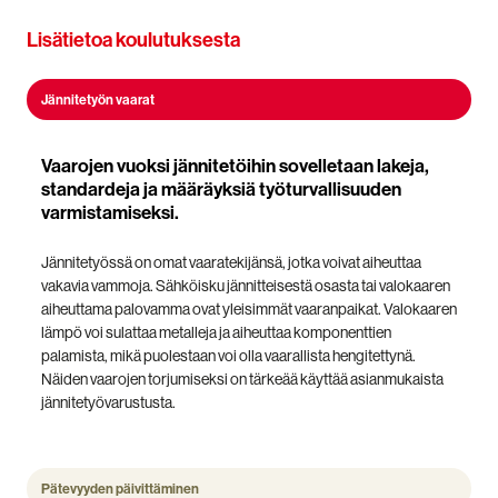
Lisätietoa koulutuksesta
Jännitetyön vaarat
Vaarojen vuoksi jännitetöihin sovelletaan lakeja,
standardeja ja määräyksiä työturvallisuuden
varmistamiseksi.
Jännitetyössä on omat vaaratekijänsä, jotka voivat aiheuttaa
vakavia vammoja. Sähköisku jännitteisestä osasta tai valokaaren
aiheuttama palovamma ovat yleisimmät vaaranpaikat. Valokaaren
lämpö voi sulattaa metalleja ja aiheuttaa komponenttien
palamista, mikä puolestaan voi olla vaarallista hengitettynä.
Näiden vaarojen torjumiseksi on tärkeää käyttää asianmukaista
jännitetyövarustusta.
Pätevyyden päivittäminen