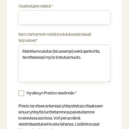
Osallistujien määrä:
*
Kerro tarkemmin mistä koulutuksesta haluat
tarjouksen
*
Hyväksyn Preston viestinnän.
*
Presto tarvitsee antamiasi yhteystietoja ottaakseen
sinuun yhteyttä tuotteitamme ja palveluitamme
koskevissa asioissa. Voit perua nämä
viestintäasetukset koska tahansa. Lisätietoa saat