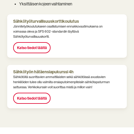
Yksittäisen kojeen vaihtaminen
Sähkötyöturvallisuuskorttikoulutus
Jännitetyökoulutukseen osallistumisen ennakkovaatimuksena on
voimassa oleva ja SFS 602 -standardin täyttävä
Sähkötyöturvallisuuskortti.
Katso tiedot täältä
Sähkötyön hätäensiapukurssi 4h
Sähkötöitä suorittavien ammattilaisten sekä sähkötöissä avustavien
henkilöiden tulee olla valmiita ensiaputoimenpiteisiin sähkötapaturman
sattuessa. Verkkokurssin voit suorittaa mistä ja millon vain!
Katso tiedot täältä