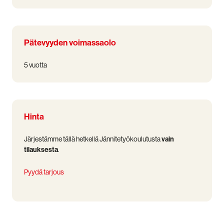
Pätevyyden voimassaolo
5 vuotta
Hinta
Järjestämme tällä hetkellä Jännitetyökoulutusta
vain
tilauksesta
.
Pyydä tarjous