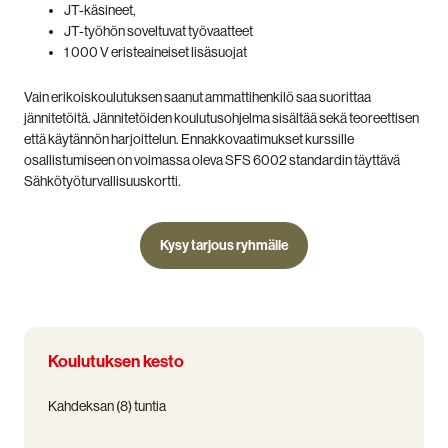
JT-käsineet,
JT-työhön soveltuvat työvaatteet
1 000 V eristeaineiset lisäsuojat
Vain erikoiskoulutuksen saanut ammattihenkilö saa suorittaa
jännitetöitä. Jännitetöiden koulutusohjelma sisältää sekä teoreettisen
että käytännön harjoittelun. Ennakkovaatimukset kurssille
osallistumiseen on voimassa oleva SFS 6002 standardin täyttävä
Sähkötyöturvallisuuskortti.
Kysy tarjous ryhmälle
Koulutuksen kesto
Kahdeksan (8) tuntia