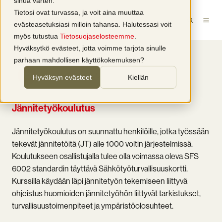
sinua varten.
Tietosi ovat turvassa, ja voit aina muuttaa
evästeasetuksiasi milloin tahansa. Halutessasi voit
myös tutustua
Tietosuojaselosteemme
.
Hyväksytkö evästeet, jotta voimme tarjota sinulle
parhaan mahdollisen käyttökokemuksen?
RYHMÄKOULUTUS
Hyväksyn evästeet
Kiellän
Jännitetyökoulutus
Jännitetyökoulutus on suunnattu henkilöille, jotka työssään
tekevät jännitetöitä (JT) alle 1000 voltin järjestelmissä.
Koulutukseen osallistujalla tulee olla voimassa oleva SFS
6002 standardin täyttävä Sähkötyöturvallisuuskortti.
Kurssilla käydään läpi jännitetyön tekemiseen liittyvä
ohjeistus huomioiden jännitetyöhön liittyvät tarkistukset,
turvallisuustoimenpiteet ja ympäristöolosuhteet.