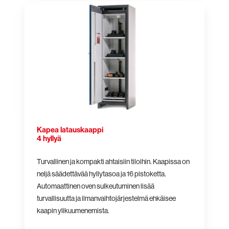
Kapea
latauskaappi
4
hyllyä
Kapea latauskaappi
4 hyllyä
Turvallinen ja kompakti ahtaisiin tiloihin. Kaapissa on
neljä säädettävää hyllytasoa ja 16 pistoketta.
Automaattinen oven sulkeutuminen lisää
turvallisuutta ja ilmanvaihtojärjestelmä ehkäisee
kaapin ylikuumenemista.