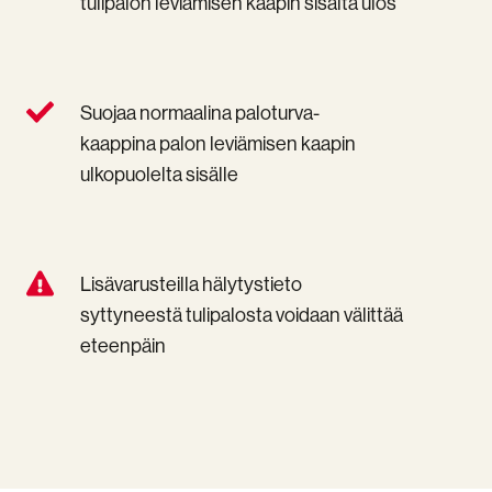
tulipalon leviämisen kaapin sisältä ulos
leviämiselle
kennoroiskeilta
sekä
sekä
aikaa
estää
reagoimiseen
tulipalon
leviämisen
Suojaa
Suojaa normaalina paloturva-
kaapin
normaalina
kaappina palon leviämisen kaapin
sisältä
paloturva-
ulkopuolelta sisälle
ulos
kaappina
palon
leviämisen
kaapin
ulkopuolelta
Lisävarusteilla
Lisävarusteilla hälytystieto
sisälle
hälytystieto
syttyneestä tulipalosta voidaan välittää
syttyneestä
eteenpäin
tulipalosta
voidaan
välittää
eteenpäin