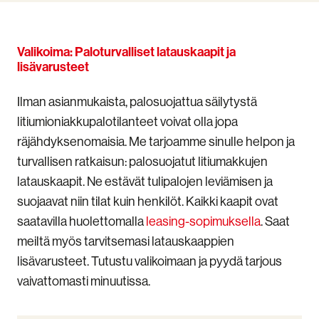
Valikoima: Paloturvalliset latauskaapit ja
lisävarusteet
Ilman asianmukaista, palosuojattua säilytystä
litiumioniakkupalotilanteet voivat olla jopa
räjähdyksenomaisia.
Me tarjoamme sinulle helpon ja
turvallisen ratkaisun: palosuojatut litiumakkujen
latauskaapit. Ne estävät tulipalojen leviämisen ja
suojaavat niin tilat kuin henkilöt. Kaikki kaapit ovat
saatavilla huolettomalla
leasing-sopimuksella
. Saat
meiltä myös tarvitsemasi latauskaappien
lisävarusteet.
Tutustu valikoimaan ja pyydä tarjous
vaivattomasti minuutissa.