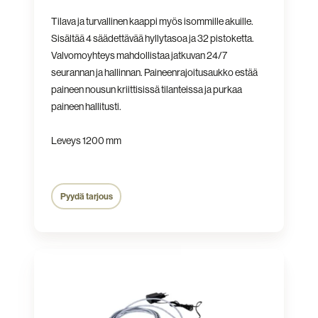
Tilava ja turvallinen kaappi myös isommille akuille.
Sisältää 4 säädettävää hyllytasoa ja
32 pistoketta.
Valvomoyhteys mahdollistaa jatkuvan 24/7
seurannan ja hallinnan. Paineenrajoitusaukko estää
paineen nousun kriittisissä tilanteissa ja purkaa
paineen hallitusti.
Leveys 1200 mm
Pyydä tarjous
Puhelinmoduuli
hälytys-
tiedon
välittämiseen