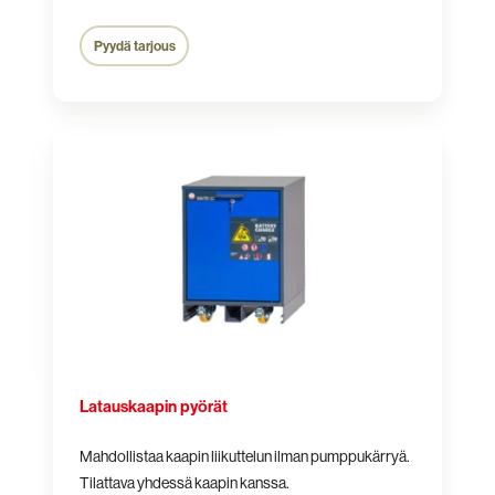
Pyydä tarjous
Latauskaapin
pyörät
Latauskaapin pyörät
Mahdollistaa kaapin liikuttelun ilman pumppukärryä.
Tilattava yhdessä kaapin kanssa.