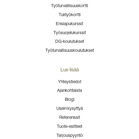
Työturvallisuuskortti
Tulityökortti
Ensiapukurssit
Työsuojelukurssit
DG-koulutukset
Työturvallisuuskoulutukset
Lue lisää
Yhteystiedot
Ajankohtaista
Blogi
Usein kysyttyä
Referenssit
Tuote-esitteet
Tarjouspyyntö