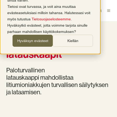
sinua varten.
Tietosi ovat turvassa, ja voit aina muuttaa
evästeasetuksiasi milloin tahansa. Halutessasi voit
myös tutustua
Tietosuojaselosteemme
.
Hyväksytkö evästeet, jotta voimme tarjota sinulle
parhaan mahdollisen käyttökokemuksen?
Paloturvalliset
Hyväksyn evästeet
Kiellän
latauskaapit
Paloturvallinen
latauskaappi mahdollistaa
litiumioniakkujen turvallisen säilytyksen
ja lataamisen.