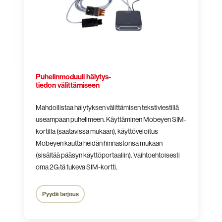
Puhelinmoduuli hälytys-
tiedon välittämiseen
Mahdollistaa hälytyksen välittämisen tekstiviestillä
useampaan puhelimeen. Käyttäminen Mobeyen SIM-
kortilla (saatavissa mukaan), käyttöveloitus
Mobeyen kautta heidän hinnastonsa mukaan
(sisältää pääsyn käyttöportaaliin). Vaihtoehtoisesti
oma 2G:tä tukeva SIM-kortti.
Pyydä tarjous