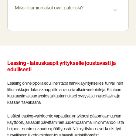
Miksi litiumioniakut ovat paloriski?
Leasing - latauskaapit yritykselle joustavasti ja
edullisesti
Leasing on helppo ja edullinen tapa hankkia yrityksellesi turvallinen
litiumakkujen latauskaappi ilman suuria alkuinvestointeja. Kiinteän
kuukausimaksun ansiosta kustannukset pysyvät ennakoitavina ja
kassavirta vakaana.
Lisäksi leasing-vaihtoehto vapauttaa yrityksesi pääomaa muuhun
käyttöön, ja kaapin päivittäminen uudempaan malliin on mahdollista
helposti sopimuskauden päättyessä. Näin yrityksesi voi keskittyä
turvalliseen liiketoimintaan joustavasti ja riskittömästi.