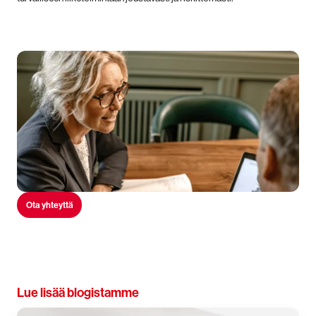
Ota yhteyttä
Lue lisää blogistamme
Litiumakkuja