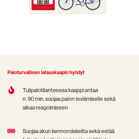
Paloturvallisen latauskaapin hyödyt
Tulipalotilanteessa
Tulipalotilanteessa kaappi antaa
kaappi
n. 90 min. suojaa palon leviämiselle sekä
antaa
aikaa reagoimiseen
n.
90
min.
suojaa
Suojaa
Suojaa akun kennoroiskeilta sekä estää
palon
akun