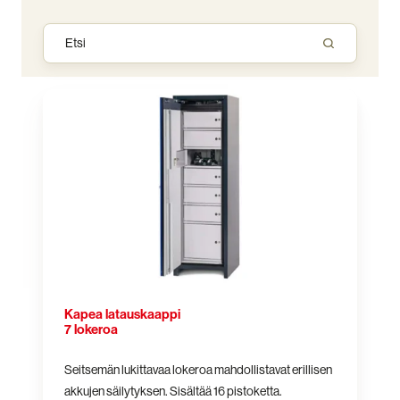
Kapea
latauskaappi
7
lokeroa
Kapea latauskaappi
7 lokeroa
Seitsemän lukittavaa lokeroa mahdollistavat erillisen
akkujen säilytyksen. Sisältää
16 pistoketta.