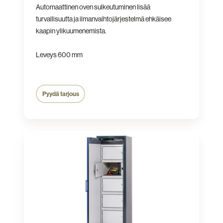
Automaattinen oven sulkeutuminen lisää
turvallisuutta ja ilmanvaihtojärjestelmä ehkäisee
kaapin ylikuumenemista.
Leveys 600 mm
Pyydä tarjous
Kapea
latauskaappi
5
lokeroa