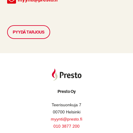
PYYDÄ TARJOUS
Presto Oy
Teerisuonkuja 7
00700 Helsinki
myynti@presto.fi
010 3877 200