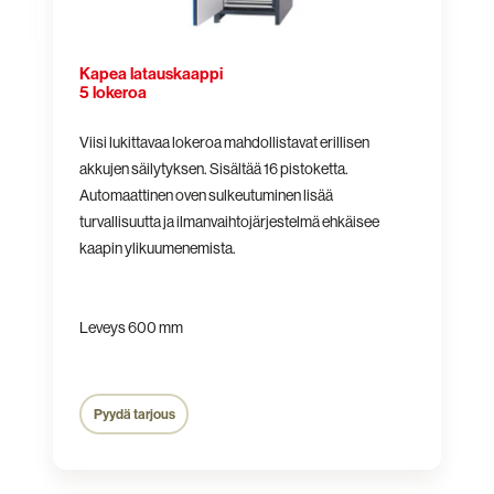
Kapea latauskaappi
5 lokeroa
Viisi lukittavaa lokeroa mahdollistavat erillisen
akkujen säilytyksen. Sisältää
16 pistoketta.
Automaattinen oven sulkeutuminen lisää
turvallisuutta ja ilmanvaihtojärjestelmä ehkäisee
kaapin ylikuumenemista.
Leveys 600 mm
Pyydä tarjous