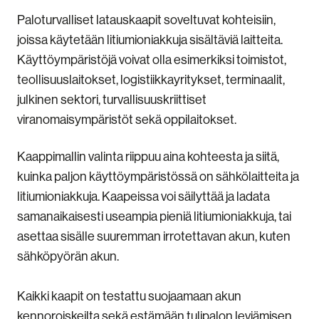
Paloturvalliset latauskaapit soveltuvat kohteisiin,
joissa käytetään litiumioniakkuja sisältäviä laitteita.
Käyttöympäristöjä voivat olla esimerkiksi toimistot,
teollisuuslaitokset, logistiikkayritykset, terminaalit,
julkinen sektori, turvallisuuskriittiset
viranomaisympäristöt sekä oppilaitokset.
Kaappimallin valinta riippuu aina kohteesta ja siitä,
kuinka paljon käyttöympäristössä on sähkölaitteita ja
litiumioniakkuja. Kaapeissa voi säilyttää ja ladata
samanaikaisesti useampia pieniä litiumioniakkuja, tai
asettaa sisälle suuremman irrotettavan akun, kuten
sähköpyörän akun.
Kaikki kaapit on testattu suojaamaan akun
kennoroiskeilta sekä estämään tulipalon leviämisen