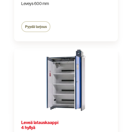
Leveys 600 mm
Pyydä tarjous
Leveä
latauskaappi
4
hyllyä
Leveä latauskaappi
4 hyllyä