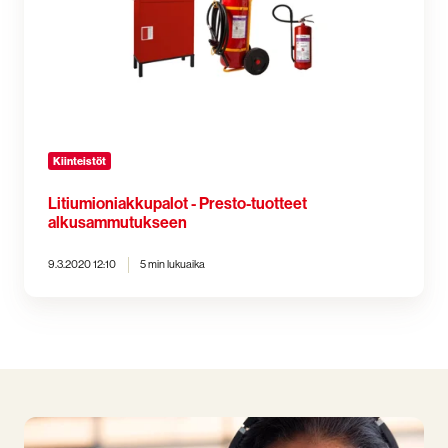
Kiinteistöt
Litiumioniakkupalot - Presto-tuotteet
alkusammutukseen
9.3.2020 12:10
5 min lukuaika