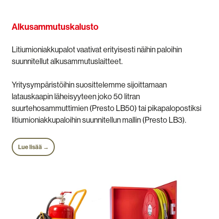
Alkusammutuskalusto
Litiumioniakkupalot vaativat erityisesti näihin paloihin
suunnitellut alkusammutuslaitteet.
Yritysympäristöihin suosittelemme sijoittamaan
latauskaapin läheisyyteen joko 50 litran
suurtehosammuttimien (Presto LB50) tai pikapalopostiksi
litiumioniakkupaloihin suunnitellun mallin (Presto LB3).
Lue lisää →