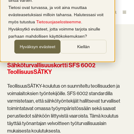
sinua varten.
Tietosi ovat turvassa, ja voit aina muuttaa
evästeasetuksiasi milloin tahansa. Halutessasi voit
myös tutustua
Tietosuojaselosteemme
.
Hyväksytkö evästeet, jotta voimme tarjota sinulle
parhaan mahdollisen käyttökokemuksen?
RYHMÄKOULUTUS
Hyväksyn evästeet
Kiellän
Sähköturvallisuuskortti SFS 6002
TeollisuusSÄTKY
TeollisuusSÄTKY-koulutus on suunniteltu teollisuuden ja
voimalaitoksien työntekijöille. SFS 6002 standardilla
varmistetaan, että sähkötyöntekijät hallitsevat turvalliset
toimintatavat omassa työympäristössään sekä saavat
perustiedot sähköön liittyvistä vaaroista. Tämä koulutus
täyttää työnantajan velvoitteen työturvallisuuslain
mukaisesta koulutuksesta.