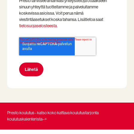
Presto tarvitsee antamiasi yhteystietoja ottaakseen
sinuun yhteyttä tuotteitamme ja palveluitamme
koskevissa asioissa. Voit perua nämä
viestintäasetukset koska tahansa. Lisätietoa saat
tietosuojaselosteesta
.
Presto koulutus - katso koko kattava koulutustarjonta
koulutuskalenterista–>