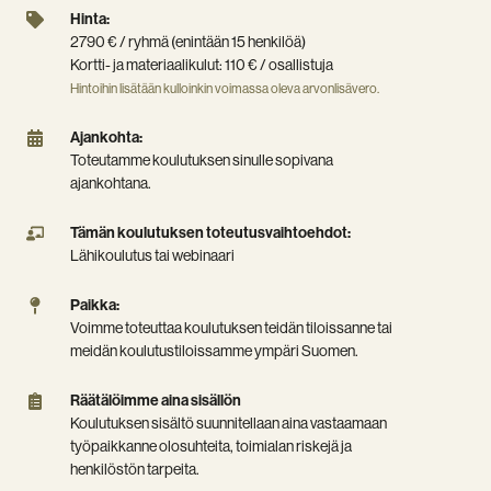
Hinta:
Hinta:
2790
2790 € / ryhmä (enintään 15 henkilöä)
€
Kortti- ja materiaalikulut: 110 € / osallistuja
/
Hintoihin lisätään kulloinkin voimassa oleva arvonlisävero.
ryhmä
(enintään
Ajankohta:
Ajankohta:
15
Toteutamme
Toteutamme koulutuksen sinulle sopivana
henkilöä)
koulutuksen
ajankohtana.
Kortti-
sinulle
ja
sopivana
Tämän
Tämän koulutuksen toteutusvaihtoehdot:
materiaalikulut:
ajankohtana.
koulutuksen
Lähikoulutus tai webinaari
110
toteutusvaihtoehdot:
€
Lähikoulutus
Paikka:
Paikka:
/
tai
Voimme
Voimme toteuttaa koulutuksen teidän tiloissanne tai
osallistuja
webinaari
toteuttaa
meidän koulutustiloissamme ympäri Suomen.
Hintoihin
koulutuksen
lisätään
teidän
Räätälöimme
Räätälöimme aina sisällön
kulloinkin
tiloissanne
aina
Koulutuksen sisältö suunnitellaan aina vastaamaan
voimassa
tai
sisällön
työpaikkanne olosuhteita, toimialan riskejä ja
oleva
meidän
Koulutuksen
henkilöstön tarpeita.
arvonlisävero.
koulutustiloissamme