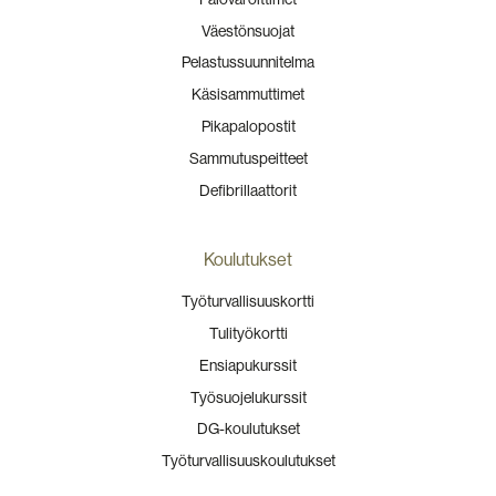
Väestönsuojat
Pelastussuunnitelma
Käsisammuttimet
Pikapalopostit
Sammutuspeitteet
Defibrillaattorit
Koulutukset
Työturvallisuuskortti
Tulityökortti
Ensiapukurssit
Työsuojelukurssit
DG-koulutukset
Työturvallisuuskoulutukset