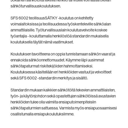
Jokainen sähkötöitä tekevä henkilö tarvitsee voimassa olevan
sähköturvallisuuskoulutuksen.
SFS 6002 teollisuusSÄTKY -koulutus on kehitetty
voimalaitoksissa ja teollisuudessa työskenteleville sähköalan
ammattilaisille. Työturvallisuuslain koulutusvelvoite koskee
työantajia - kouluttamalla henkilöstöä standardin mukaisella
koulutuksella täytät nämä vaatimukset.
Koulutuksen tavoitteena on oppia tunnistamaan sähkön vaarat ja
ennakoida sähköonnettomuudet. Käymme läpi uusimmat
sähkötapaturmat riskitekijöiden hahmottamiseksi.
Koulutuksessa käsitellään eri henkilöiden vastuut ja velvoitteet
sekä SFS 6002 -standardin merkitys ja sisältö.
Standardin mukaan kaikkien sähkötöitä tekevien ammattilaisten,
työn- ja käytönjohdon sekä opastettujen sähkötöissä avustavien
henkilöiden tulee olla valmiita ensiaputoimenpiteisiin
sähkötapaturmien sattuessa. Varmista myös ensiapuosaamisesi
osallistumalla ensiapukoulutuksiimme.