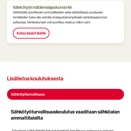
Sähkötyön hätäensiapukurssi 4h
Sähkötöitä suorittavien ammattilaisten sekä sähkötöissä avustavien
henkilöiden tulee olla valmiita ensiaputoimenpiteisiin sähkötapaturman
sattuessa. Verkkokurssin voit suorittaa mistä ja millon vain!
Katso tiedot täältä
Lisätietoa koulutuksesta
Sähkötyöturvallisuus
Sähkötyöturvallisuuskoulutus vaaditaan sähköalan
ammattilaisilta