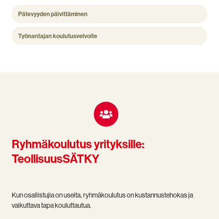
Pätevyyden päivittäminen
Työnantajan koulutusvelvoite
Ryhmäkoulutus yrityksille:
TeollisuusSÄTKY
Kun osallistujia on useita, ryhmäkoulutus on kustannustehokas ja
vaikuttava tapa kouluttautua.