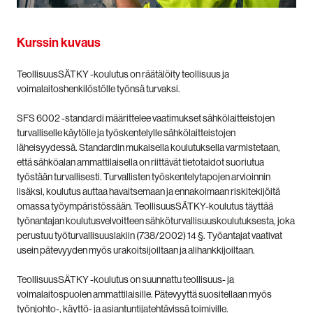
Kurssin kuvaus
TeollisuusSÄTKY -koulutus on räätälöity teollisuus ja
voimalaitoshenkilöstölle työnsä turvaksi.
SFS 6002 -standardi määrittelee vaatimukset sähkölaitteistojen
turvalliselle käytölle ja työskentelylle sähkölaitteistojen
läheisyydessä. Standardin mukaisella koulutuksella varmistetaan,
että sähköalan ammattilaisella on riittävät tietotaidot suoriutua
työstään turvallisesti. Turvallisten työskentelytapojen arvioinnin
lisäksi, koulutus auttaa havaitsemaan ja ennakoimaan riskitekijöitä
omassa työympäristössään. TeollisuusSÄTKY-koulutus täyttää
työnantajan koulutusvelvoitteen sähköturvallisuuskoulutuksesta, joka
perustuu työturvallisuuslakiin (738/2002) 14 §. Työantajat vaativat
usein pätevyyden myös urakoitsijoiltaan ja alihankkijoiltaan.
TeollisuusSÄTKY -koulutus on suunnattu teollisuus- ja
voimalaitospuolen ammattilaisille. Pätevyyttä suositellaan myös
työnjohto-, käyttö- ja asiantuntijatehtävissä toimiville.