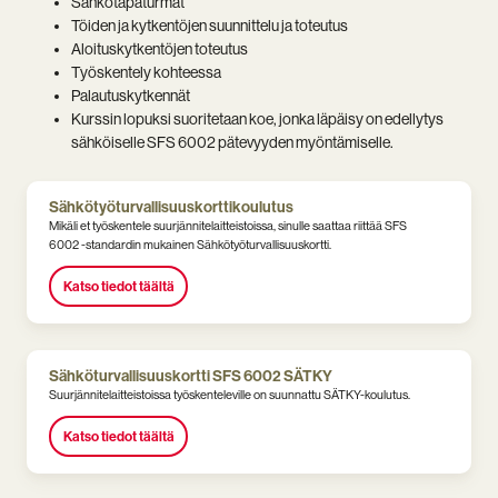
Sähkötapaturmat
Töiden ja kytkentöjen suunnittelu ja toteutus
Aloituskytkentöjen toteutus
Työskentely kohteessa
Palautuskytkennät
Kurssin lopuksi suoritetaan koe, jonka läpäisy on edellytys
sähköiselle SFS 6002 pätevyyden myöntämiselle.
Sähkötyöturvallisuuskorttikoulutus
Mikäli et työskentele suurjännitelaitteistoissa, sinulle saattaa riittää SFS
6002 -standardin mukainen Sähkötyöturvallisuuskortti.
Katso tiedot täältä
Sähköturvallisuuskortti SFS 6002 SÄTKY
Suurjännitelaitteistoissa työskenteleville on suunnattu SÄTKY-koulutus.
Katso tiedot täältä