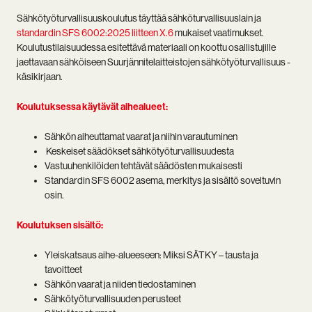
Sähkötyöturvallisuuskoulutus täyttää sähköturvallisuuslain ja
standardin SFS 6002:2025 liitteen X.6
mukaiset vaatimukset.
Koulutustilaisuudessa esitettävä materiaali on koottu osallistujille
jaettavaan sähköiseen Suurjännitelaitteistojen sähkötyöturvallisuus -
käsikirjaan.
Koulutuksessa käytävät aihealueet:
Sähkön aiheuttamat vaarat ja niihin varautuminen
Keskeiset säädökset sähkötyöturvallisuudesta
Vastuuhenkilöiden tehtävät säädösten mukaisesti
Standardin SFS 6002 asema, merkitys ja sisältö soveltuvin
osin.
Koulutuksen sisältö:
Yleiskatsaus aihe-alueeseen: Miksi SÄTKY – tausta ja
tavoitteet
Sähkön vaarat ja niiden tiedostaminen
Sähkötyöturvallisuuden perusteet